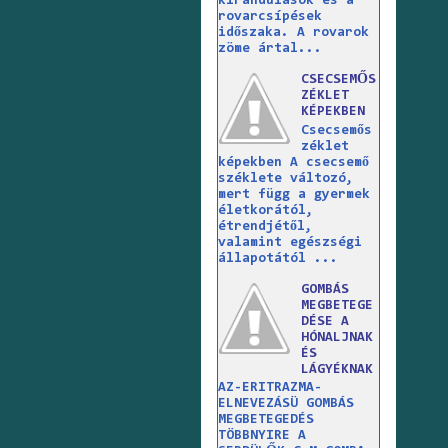
kirándulások és a
rovarcsípések
időszaka. A rovarok
zöme ártal...
CSECSEMŐS
ZÉKLET
KÉPEKBEN
Csecsemős
zéklet
képekben A csecsemő
széklete változó,
mert függ a gyermek
életkorától,
étrendjétől,
valamint egészségi
állapotától ...
GOMBÁS
MEGBETEGE
DÉSE A
HÓNALJNAK
ÉS
LÁGYÉKNAK
AZ-ERITRAZMA-
ELNEVEZÁSÜ GOMBÁS
MEGBETEGEDÉS
TÖBBNYIRE A