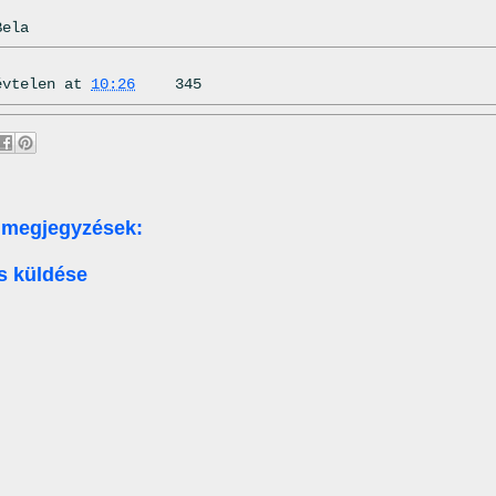
Bela
évtelen
at
10:26
345
 megjegyzések:
s küldése