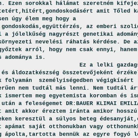
n. Ezen sorokkal hálámat szeretném kifeje
tetért,hitért,gondoskodásért amit Tőled k
sen úgy élem meg hogy a
,gondoskodás,együttérzés, az emberi szoli
l a jólelkűség nagyrészt genetikai adomán
környezeti nevelési ráhatás kérdése. De a
győztek arról, hogy nem csak ennyi, hanem
s adománya is.
a lelki gazdagság,a
 és áldozatkészség összetevőjeként érzéke
k folyamán személyiségedben végigkísért
erűen nem tudtál más lenni. Nem tudtál ár
 ismertem meg egyetemista koromban és is
 után a feleségemet DR:BAUER KLIMAI EMILI
t amit akkor éreztem iránta amikor hosszú
ken keresztül a súlyos beteg édesanyját,
t apámat saját otthonukban vagy otthonunk
g ápolta,tartotta bennük az egyre fogyó l