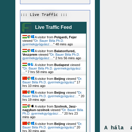
::: Live Traffic :::
Live Traffic Feed
A visitor from
Polgardi, Fejer
viewed "
Dr. Bauer Béla Ph.D.
gyermekgyógyász:…
"
48 mins ago
A visitor from
Balatonfured,
Veszprem
viewed "
Dr. Bauer Béla Ph.D.
gyermekgyógyász:…
"
2 hrs 56 mins ago
A visitor from
Budapest
viewed
"
Dr. Bauer Béla Ph.D. gyermekgyógyász:
…
"
7 hrs 58 mins ago
A visitor from
Beijing
viewed "
Dr.
Bauer Béla Ph.D. gyermekgyógyász
"
17
hrs 10 mins ago
A visitor from
Beijing
viewed "
Dr.
Bauer Béla Ph.D. gyermekgyógyász:…
"
20
hrs 19 mins ago
A visitor from
Szolnok, Jasz-
nagykun-szolnok
viewed "
Dr. Bauer Béla
Ph.D. gyermekgyógyász:…
"
20 hrs 23
mins ago
A visitor from
Beijing
viewed "
Dr.
A hála a
Bauer Béla Ph.D. gyermekgyógyász
"
20
hrs 30 mins ago