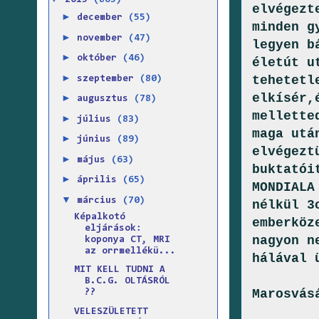
2015
(865)
elvégezt
►
december
(55)
minden g
►
november
(47)
legyen b
►
október
(46)
életút u
►
tehetetl
szeptember
(80)
elkísér,
►
augusztus
(78)
mellette
►
július
(83)
maga utá
►
június
(89)
elvégezt
►
május
(63)
buktatói
►
április
(65)
MONDIALA
▼
március
(70)
nélkül 3
Képalkotó
emberköz
eljárások:
nagyon n
koponya CT, MRI
az orrmellékü...
hálával 
MIT KELL TUDNI A
B.C.G. OLTÁSRÓL
Marosvás
??
VELESZÜLETETT