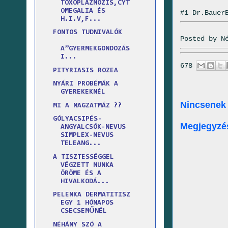
TOXOPLAZMÓZIS,CYT
OMEGALIA ÉS
#1 Dr.Bauer
H.I.V,F...
FONTOS TUDNIVALÓK
Posted by
N
A”GYERMEKGONDOZÁS
I...
678
PITYRIASIS ROZEA
NYÁRI PROBÉMÁK A
GYEREKEKNÉL
Nincsenek
MI A MAGZATMÁZ ??
GÓLYACSIPÉS-
Megjegyzé
ANGYALCSÓK-NEVUS
SIMPLEX-NEVUS
TELEANG...
A TISZTESSÉGGEL
VÉGZETT MUNKA
ÖRÖME ÉS A
HIVALKODÁ...
PELENKA DERMATITISZ
EGY 1 HÓNAPOS
CSECSEMŐNÉL
NÉHÁNY SZÓ A