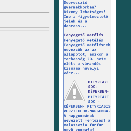
Depresszió
gyermekkorban?
Bizony lehetséges!
Íme a figyelmeztető
jelek és a
depress...
Fenyegető vetélés
Fenyegető vetélés
Fenyegető vetélésnek
nevezzük az az
állapotot, amikor a
terhesség 20. hete
előtt a várandós
kismama hüvelyi
vérz...
PITYRIAZI
SOK-
KÉPEKBEN-
PITYRIÁZI
SOK –
KÉPEKBEN- PITYRIASIS
VERZICOLOR-NAPGOMBA-
A napgombának
nevezett fertőzést a
Malassezia furfur
nevű gombafaj