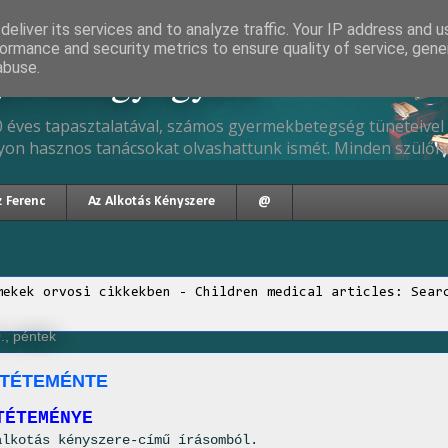
eliver its services and to analyze traffic. Your IP address and 
ormance and security metrics to ensure quality of service, gen
gyermekgyógyász
abuse.
 éves tapasztalatával, számos gyermekbetegség tüneteivel 
yon hasznos tanácsokat olvashattunk ismét. Minden szülőne
z Ferenc
Az Alkotás Kényszere
@
mekek orvosi cikkekben - Children medical articles: Sear
., péntek
ETÉTEMÉNTE
TÉTEMÉNYE
alkotás kényszere-című írásomból.