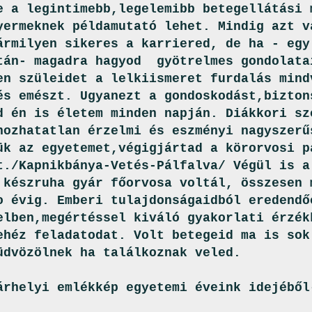
e a legintimebb,legelemibb betegellátási 
yermeknek példamutató lehet. Mindig azt v
ármilyen sikeres a karriered, de ha - egy
tán- magadra hagyod gyötrelmes gondolata
en szüleidet a lelkiismeret furdalás mind
és emészt. Ugyanezt a gondoskodást,bizton
d én is életem minden napján. Diákkori sz
nozhatatlan érzelmi és eszményi nagyszerű
ük az egyetemet,végigjártad a körorvosi p
t./Kapnikbánya-Vetés-Pálfalva/ Végül is a
 készruha gyár főorvosa voltál, összesen 
o évig. Emberi tulajdonságaidból eredendő
elben,megértéssel kiváló gyakorlati érzék
ehéz feladatodat. Volt betegeid ma is sok
üdvözölnek ha találkoznak veled.
árhelyi emlékkép egyetemi éveink idejéből