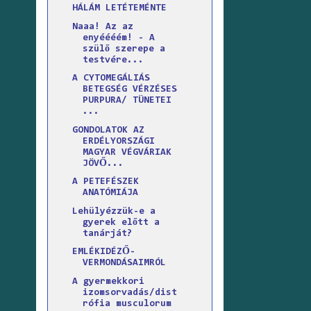
HÁLÁM LETÉTEMÉNTE
Naaa! Az az
enyéééém! - A
szülő szerepe a
testvére...
A CYTOMEGÁLIÁS
BETEGSÉG VÉRZÉSES
PURPURA/ TÜNETEI
...
GONDOLATOK AZ
ERDÉLYORSZÁGI
MAGYAR VÉGVÁRIAK
JÖVŐ...
A PETEFÉSZEK
ANATÓMIÁJA
Lehülyézzük-e a
gyerek előtt a
tanárját?
EMLÉKIDÉZŐ-
VERMONDÁSAIMRÓL
A gyermekkori
izomsorvadás/dist
rófia musculorum