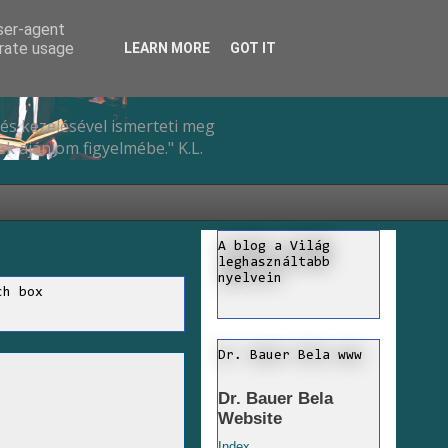
user-agent
erate usage
LEARN MORE
GOT IT
és kezelésével ismerteti meg
k ajánlom figyelmébe." K.L.
A blog a Világ
leghasználtabb
nyelvein
ch box
Dr. Bauer Bela www
Dr. Bauer Bela
Website
Index