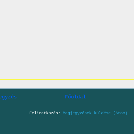
egyzés
Főoldal
Feliratkozás:
Megjegyzések küldése (Atom)