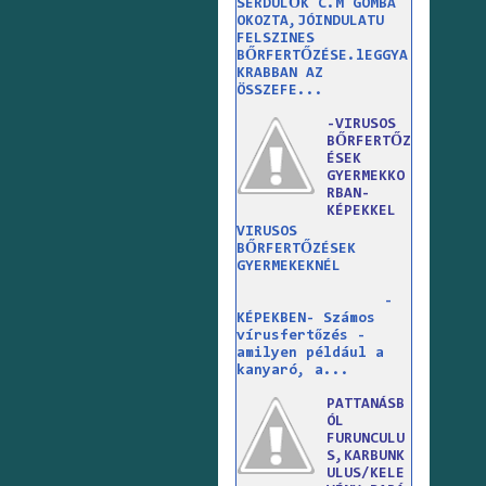
SERDÜLŐK C.M GOMBA
OKOZTA,JÓINDULATU
FELSZINES
BŐRFERTŐZÉSE.lEGGYA
KRABBAN AZ
ÖSSZEFE...
-VIRUSOS
BŐRFERTŐZ
ÉSEK
GYERMEKKO
RBAN-
KÉPEKKEL
VIRUSOS
BŐRFERTŐZÉSEK
GYERMEKEKNÉL
-
KÉPEKBEN- Számos
vírusfertőzés -
amilyen például a
kanyaró, a...
PATTANÁSB
ÓL
FURUNCULU
S,KARBUNK
ULUS/KELE