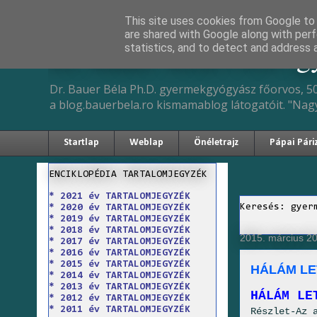
This site uses cookies from Google to d
are shared with Google along with perf
Dr. Bauer Béla Ph.D. 
statistics, and to detect and address 
Dr. Bauer Béla Ph.D. gyermekgyógyász főorvos, 50
a blog.bauerbela.ro kismamablog látogatóit. "Nag
Startlap
Weblap
Önéletrajz
Pápai Pári
ENCIKLOPÉDIA TARTALOMJEGYZÉK
* 2021 év TARTALOMJEGYZÉK
Keresés: gyer
* 2020 év TARTALOMJEGYZÉK
* 2019 év TARTALOMJEGYZÉK
* 2018 év TARTALOMJEGYZÉK
2015. március 20
* 2017 év TARTALOMJEGYZÉK
* 2016 év TARTALOMJEGYZÉK
* 2015 év TARTALOMJEGYZÉK
HÁLÁM L
* 2014 év TARTALOMJEGYZÉK
* 2013 év TARTALOMJEGYZÉK
HÁLÁM LE
* 2012 év TARTALOMJEGYZÉK
* 2011 év TARTALOMJEGYZÉK
Részlet-Az 