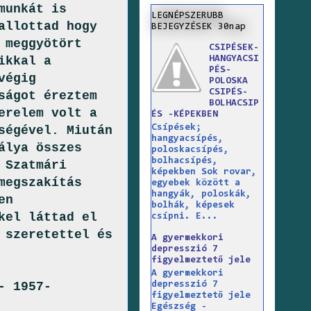
munkát is
LEGNÉPSZERUBB
allottad hogy
BEJEGYZÉSEK 30nap
 meggyötört
CSIPÉSEK-
HANGYACSI
ikkal a
PÉS-
végig
POLOSKA
CSIPÉS-
ságot éreztem
BOLHACSIP
erelem volt a
ÉS -KÉPEKBEN
Csípések;
ségével. Miután
hangyacsípés,
álya összes
poloskacsípés,
bolhacsípés,
 Szatmári
képekben Sok rovar,
megszakítás
egyebek között a
hangyák, poloskák,
en
bolhák, képesek
kel láttad el
csípni. E...
 szeretettel és
A gyermekkori
depresszió 7
figyelmeztető jele
A gyermekkori
depresszió 7
- 1957-
figyelmeztető jele
Egészség -