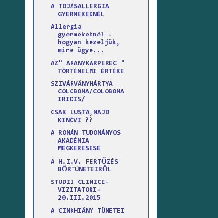
A TOJÁSALLERGIA
GYERMEKEKNÉL
Allergia
gyermekeknél -
hogyan kezeljük,
mire ügye...
AZ" ARANYKARPEREC "
TÖRTÉNELMI ÉRTÉKE
SZIVÁRVÁNYHÁRTYA
COLOBOMA/COLOBOMA
IRIDIS/
CSAK LUSTA,MAJD
KINÖVI ??
A ROMÁN TUDOMÁNYOS
AKADÉMIA
MEGKERESÉSE
A H.I.V. FERTŐZÉS
BŐRTÜNETEIRŐL
STUDII CLINICE-
VIZITATORI-
20.III.2015
A CINKHIÁNY TÜNETEI