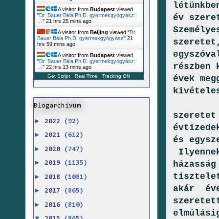
létünkbe
A visitor from
Budapest
viewed
"
Dr. Bauer Béla Ph.D. gyermekgyógyász:
év szere
…
"
21 hrs 25 mins ago
Személye
A visitor from
Beijing
viewed "
Dr.
Bauer Béla Ph.D. gyermekgyógyász
"
21
szeretet
hrs 59 mins ago
egyszóva
A visitor from
Budapest
viewed
"
Dr. Bauer Béla Ph.D. gyermekgyógyász:
részben 
…
"
22 hrs 13 mins ago
Get Script
Real Time
Tracking ON
évek meg
kivétele
Ez 
Blogarchívum
szeretet
►
2022
(92)
évtizede
►
2021
(612)
és egysz
►
2020
(747)
Ilyennek
►
házasság
2019
(1135)
tisztele
►
2018
(1081)
akár éve
►
2017
(865)
szeretet
►
2016
(810)
elmúlási
▼