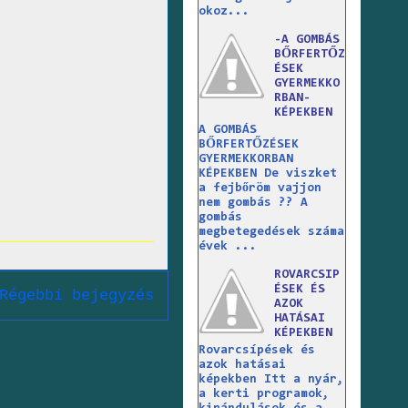
okoz...
-A GOMBÁS
BŐRFERTŐZ
ÉSEK
GYERMEKKO
RBAN-
KÉPEKBEN
A GOMBÁS
BŐRFERTŐZÉSEK
GYERMEKKORBAN
KÉPEKBEN De viszket
a fejbőröm vajjon
nem gombás ?? A
gombás
megbetegedések száma
évek ...
ROVARCSIP
ÉSEK ÉS
Régebbi bejegyzés
AZOK
HATÁSAI
KÉPEKBEN
Rovarcsípések és
azok hatásai
képekben Itt a nyár,
a kerti programok,