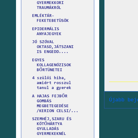
GYERMEKKORI
TRAUMÁKRÓL
EMLÉKTÁR-
FEKETEBETÜSÖK
EPIDERMÁLIS
ANYAJEGYEK
JÓ SZÓVAL
OKTASD,JÁTSZANI
IS ENGEDD....
EGYES
KOLLAGENÓZISOK
BŐRTÜNETEI
4 szülői hiba,
amiért rosszul
tanul a gyerek
A HAJAS FEJBŐR
Újabb bej
GOMBÁS
MEGBETEGEDÉSE
/KERION CELSI/...
SZEMHÉJ,SZARU ÉS
KÖTŐHÁRTYA
GYULLADÁS
GYERMEKEKNÉL