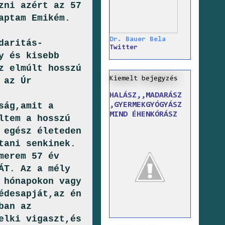
zni azért az 57
aptam Emikém.
Dr. Bauer Bela
daritás-
Twitter
y és kisebb
z elmúlt hosszú
Kiemelt bejegyzés
 az Úr
HALÁSZ,,MADARÁSZ
,GYERMEKGYÓGYÁSZ
mit a
MIND ÉHENKÓRÁSZ
ltem a hosszú
 egész életeden
tani senkinek.
merem 57 év
ÁT. Az a mély
 hónapokon vagy
édesapját,az én
ban az
elki vigaszt,és