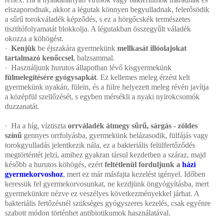
elszaporodnak, akkor a légutak könnyen begyulladnak, felerősödik
a sűrű torokváladék képződés, s ez a hörgőcskék természetes
tisztítófolyamatát blokkolja. A légutakban összegyűlt váladék
okozza a köhögést.
·
Kenjük
be éjszakára gyermekünk
mellkasát illóolajokat
tartalmazó kenőccsel
, balzsammal.
·
Használjunk hurutos állapotban lévő kisgyermekünk
fülmelegítésére gyógysapkát
. Ez kellemes meleg érzést kelt
gyermekünk nyakán, fülein, és a fülre helyezett meleg révén javítja
a középfül szellőzését, s egyben mérsékli a nyaki nyirokcsomók
duzzanatát.
·
Ha a híg, víztiszta
orrváladék átmegy sűrű, sárgás - zöldes
színű
gennyes orrfolyásba, gyermekünk belázasodik, fülfájás vagy
torokgyulladás jelentkezik nála, ez a bakteriális felülfertőződés
megtörténtét jelzi, amihez gyakran társul kezdetben a száraz, majd
később a hurutos köhögés, ezért
feltétlenül forduljunk a
házi
gyermekorvoshoz
, mert ez már másfajta kezelést igényel. Időben
keressük fel gyermekorvosunkat, ne kezdjünk öngyógyításba, mert
gyermekünkre nézve ez veszélyes következményekkel járhat. A
bakteriális fertőzésnél szükséges gyógyszeres kezelés, csak egyénre
szabott mód
on történhet antibiotikumok használatával.