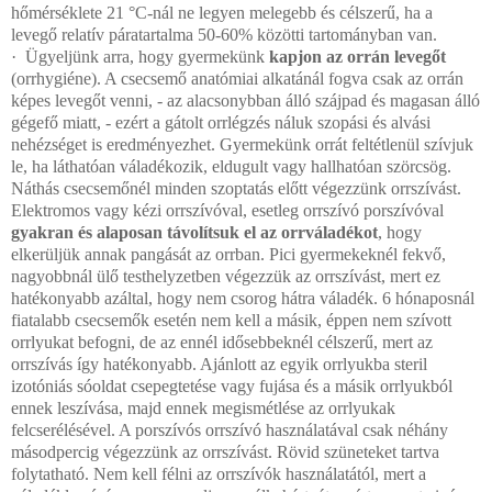
hőmérséklete 21 °C-nál ne legyen melegebb és célszerű, ha a
levegő relatív páratartalma 50-60% közötti tartományban van.
·
Ügyeljünk arra, hogy gyermekünk
kapjon az orrán levegőt
(orrhygiéne). A csecsemő anatómiai alkatánál fogva csak az orrán
képes levegőt venni, - az alacsonybban álló szájpad és magasan álló
gégefő miatt, - ezért a gátolt orrlégzés náluk szopási és alvási
nehézséget is eredményezhet. Gyermekünk orrát feltétlenül szívjuk
le, ha láthatóan váladékozik, eldugult vagy hallhatóan szörcsög.
Náthás csecsemőnél minden szoptatás előtt végezzünk orrszívást.
Elektromos vagy kézi orrszívóval, esetleg orrszívó porszívóval
gyakran és alaposan távolítsuk el az orrváladékot
, hogy
elkerüljük annak pangását az orrban. Pici gyermekeknél fekvő,
nagyobbnál ülő testhelyzetben végezzük az orrszívást, mert ez
hatékonyabb azáltal, hogy nem csorog hátra váladék. 6 hónaposnál
fiatalabb csecsemők esetén nem kell a másik, éppen nem szívott
orrlyukat befogni, de az ennél idősebbeknél célszerű, mert az
orrszívás így hatékonyabb. Ajánlott az egyik orrlyukba steril
izotóniás sóoldat csepegtetése vagy fujása és a másik orrlyukból
ennek leszívása, majd ennek megismétlése az orrlyukak
felcserélésével. A porszívós orrszívó használatával csak néhány
másodpercig végezzünk az orrszívást. Rövid szüneteket tartva
folytatható. Nem kell félni az orrszívók használatától, mert a