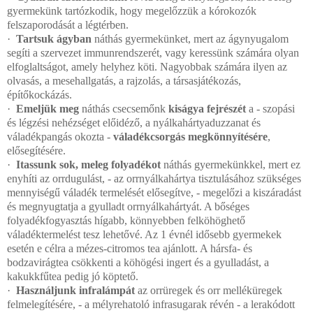
gyermekünk tartózkodik, hogy megelőzzük a kórokozók
felszaporodását a légtérben.
·
Tartsuk ágyban
náthás gyermekünket, mert az ágynyugalom
segíti a szervezet immunrendszerét, vagy keressünk számára olyan
elfoglaltságot, amely helyhez köti. Nagyobbak számára ilyen az
olvasás, a mesehallgatás, a rajzolás, a társasjátékozás,
építőkockázás.
·
Emeljük meg
náthás csecsemőnk
kiságya fejrészét
a - szopási
és légzési nehézséget előidéző, a nyálkahártyaduzzanat és
váladékpangás okozta -
váladékcsorgás megkönnyítésére
,
elősegítésére.
·
Itassunk sok, meleg folyadékot
náthás gyermekünkkel, mert ez
enyhíti az orrdugulást, - az orrnyálkahártya tisztulásához szükséges
mennyiségű váladék termelését elősegítve, - megelőzi a kiszáradást
és megnyugtatja a gyulladt orrnyálkahártyát. A bőséges
folyadékfogyasztás hígabb, könnyebben felköhöghető
váladéktermelést tesz lehetővé. Az 1 évnél idősebb gyermekek
esetén e célra a mézes-citromos tea ajánlott. A hársfa- és
bodzavirágtea csökkenti a köhögési ingert és a gyulladást, a
kakukkfűtea pedig jó köptető.
·
Használjunk infralámpát
az orrüregek és orr melléküregek
felmelegítésére, - a mélyrehatoló infrasugarak révén - a lerakódott