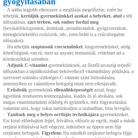
gyógyitásában
·
A nátha legjobb ellenszere a megfázás megelőzése, ezért ha
tehetjük,
kerüljük gyermekünkkel azokat a helyeket, ahol
a téli
időszakban,
zárt térben, sok ember fordul meg
(bevásárlóközpontok, áruházak, postahivatalok, gyógyszertárak,
tömegközlekedési eszközök, stb., ezen belül is a csúcsforgalmi
időszakot).
·
Ha tehetjük
szoptassuk csecsemőnket
, kisgyermekünket, amíg
lehetőségünk van rá, mert az anyatej immunizál, védelmet ad a
kórokozókkal szemben.
·
Adjunk C-vitamint
gyermekünknek, az ősztől tavaszig terjedő
időszakban a táplálkozásban bekövetkező vitaminhiány pótlására, a
szervezet számára szükséges C-vitamin szint biztosítására,
amennyiben ez valamilyen betegség miatt nem ellenjavallt.
·
Erősítsük
gyermekünk
ellenállóképességét
azzal, hogy
ügyelünk rendszeres testmozgására, kiadós és jó alvására, sok
magas vitamintartalmú zöldség és gyümölcs, méz fogyasztására,
valamint arra, hogy sokat tartózkodjon a szabadban, friss levegőn.
·
Tanítsuk meg a helyes orrfújás technikájára
gyermekünket.
Ezt kissé előrehajtott fejjel, felváltva, először az egyik, majd a másik
orrjárat kifújásával kell végezni, miközben az éppen nem fújt
orrjáratot befogjuk.
Figyelem:
Ha mindkét orrjáratot befogva fújja