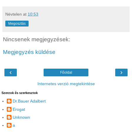
Névtelen
at
10:53
Megosztás
Nincsenek megjegyzések:
Megjegyzés küldése
‹
›
Főoldal
Internetes verzió megtekintése
Szerzok és szerkesztok
Dr.Bauer Adalbert
Erogat
Unknown
a