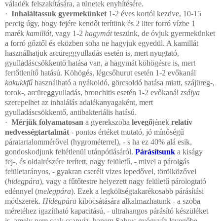
váladék felszakítására, a tünetek enyhítésére.
·
Inhaláltassuk gyermekünket
1-2 éves kortól kezdve, 10-15
percig úgy, hogy fejére kendőt terítünk és 2 liter forró vízbe 1
marék
kamillát
, vagy 1-2
hagymát
teszünk, de óvjuk gyermekünket
a forró gőztől és eközben soha ne hagyjuk egyedül. A kamillát
használhatjuk arcüreggyulladás esetén is, mert nyugtató,
gyulladáscsökkentő hatása van, a hagymát köhögésre is, mert
fertőtlenítő hatású. Köhögés, légcsőhurut esetén 1-2 evőkanál
kakukkfű
használható a nyákoldó, görcsoldó hatása miatt, szájüreg-,
torok-, arcüreggyulladás, bronchitis esetén 1-2 evőkanál
zsálya
szerepelhet az inhalálás adalékanyagaként, mert
gyulladáscsökkentő, antibakteriális hatású.
·
Mérjük folyamatosan
a gyerekszoba
levegő
jének
relatív
nedvességtartalmát
- pontos értéket mutató, jó mínőségű
páratartalommérővel (hygrométerrel), - s ha ez 40% alá esik,
gondoskodjunk feltétlenül utánpótlásáról.
Párásítsunk
a kiságy
fej-, és oldalrészére terített, nagy felületű, - mivel a párolgás
felületarányos, - gyakran cserélt vizes lepedővel, törölközővel
(
hidegpára
), vagy a fűtőtestre helyezett nagy felületű párologtató
edénnyel (
melegpára
). Ezek a legköltségtakarékosabb párásítási
módszerek.
Hidegpára
kibocsátására alkalmazhatunk - a szoba
méretéhez igazítható kapacitású, - ultrahangos párásító készüléket
is, amely nem csak csapvíz, hanem Salvus gyógyvíz levegőbe