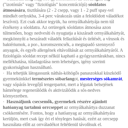
("izotóniás" vagy "fiziológiás" koncentrációjú)
sóoldatos
átmosására
, tisztítására (2 - 2 csepp, vagy 1 - 2 puff spay-vel
mindkét orrlyukba, 3-4 perc várakozás után a feloldódott váladékot
leszívni). Ezt csak akkor tegyük, ha orrnyálkahártyája nem túl
érzékeny a sóoldatra. Az orrüregek sóoldatos átmosása azon
túlmenően, hogy nedvesíti és nyugtatja a kiszáradt orrnyálkahártyát,
megkönnyíti a beszáradt váladék fellazítását és ürítését, a vírusok és
baktériumok, a por-, koromszemcsék, a megtapadó szennyező
anyagok, és egyéb allergének eltávolítását az orrnyálkahártyáról. A
fiziológiás sóoldat recept nélkül kapható a gyógyszertárakban, nincs
mellékhatása, túladagolása nem lehetséges, igény szerinti
gyakoriságban használható.
·
Ha tehetjük látogassunk náthás-köhögős panaszokkal küszködő
gyermekünkkel
természetes sóbarlang
ot,
mesterséges sókamrát
,
vagy sópárás levegőjű tengerpartot, mert a légutak belsejének
hámrétege regenerálódik és aktivizálódik a sós-nedves
környezetben.
·
Használjunk csecsemők, gyermekek részére ajánlott
hatóanyag tartalmú orrcseppet
az orrnyálkahártya duzzanat
csökkentésére. Fontos, hogy a hatóanyag az orrnyálkahártyára
kerüljön, mert csak így éri el tényleges hatását, ezért az orrcsepp
használata előtt az orrváladékot feltétlenül távolítsuk el.