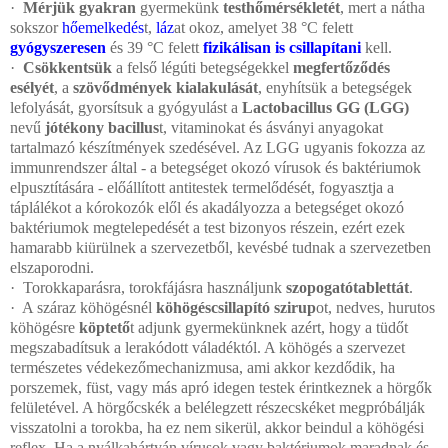
·
Mérjük gyakran
gyermekünk
testhőmérsékletét
, mert a nátha
sokszor
hőemelkedés
t,
láz
at okoz, amelyet 38 °C felett
gyógyszeresen
és 39 °C felett
fizikálisan is csillapítani
kell.
·
Csökkentsük
a felső légúti betegségekkel
megfertőződés
esélyét
, a
szövődmények kialakulását
, enyhítsük a betegségek
lefolyását, gyorsítsuk a gyógyulást a
Lactobacillus GG (LGG)
nevű
jótékony bacillus
t, vitaminokat és ásványi anyagokat
tartalmazó készítmények szedésével. Az LGG ugyanis fokozza az
immunrendszer által - a betegséget okozó vírusok és baktériumok
elpusztítására - előállított antitestek termelődését, fogyasztja a
táplálékot a kórokozók elől és akadályozza a betegséget okozó
baktériumok megtelepedését a test bizonyos részein, ezért ezek
hamarabb kiürülnek a szervezetből, kevésbé tudnak a szervezetben
elszaporodni.
·
Torokkaparásra, torokfájásra használjunk
szopogatótablettát
.
·
A száraz köhögésnél
köhögéscsillapító szirup
ot, nedves, hurutos
köhögésre
köptető
t adjunk gyermekünknek azért, hogy a tüdőt
megszabadítsuk a lerakódott váladéktól. A köhögés a szervezet
természetes védekezőmechanizmusa, ami akkor kezdődik, ha
porszemek, füst, vagy más apró idegen testek érintkeznek a hörgők
felületével. A hörgőcskék a belélegzett részecskéket megpróbálják
visszatolni a torokba, ha ez nem sikerül, akkor beindul a köhögési
reflex. Ha a nyálkahártyán vírusok vagy baktériumok maradnak és