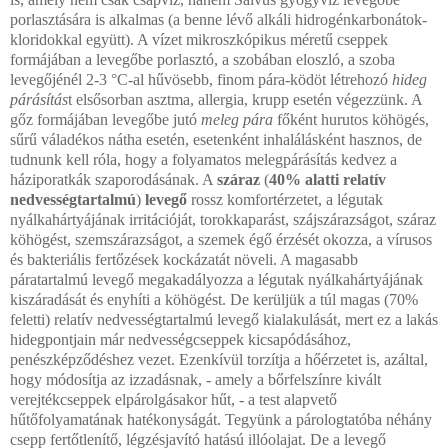
porlasztására is alkalmas (a benne lévő alkáli hidrogénkarbonátok-
kloridokkal együtt). A vízet mikroszkópikus méretű cseppek
formájában a levegőbe porlasztó, a szobában eloszló, a szoba
levegőjénél 2-3 °C-al hűvösebb, finom pára-ködöt létrehozó
hideg
párásítás
t elsősorban asztma, allergia, krupp esetén végezzünk. A
gőz formájában levegőbe jutó
meleg pára
főként hurutos köhögés,
sűrű váladékos nátha esetén, esetenként inhalálásként hasznos, de
tudnunk kell róla, hogy a folyamatos melegpárásítás kedvez a
háziporatkák szaporodásának. A
száraz
(
40% alatti relatív
nedvességtartalmú
)
levegő
rossz komfortérzetet, a légutak
nyálkahártyájának irritációját, torokkaparást, szájszárazságot, száraz
köhögést, szemszárazságot, a szemek égő érzését okozza, a vírusos
és bakteriális fertőzések kockázatát növeli. A magasabb
páratartalmú levegő megakadályozza a légutak nyálkahártyájának
kiszáradását és enyhíti a köhögést. De kerüljük a túl magas (70%
feletti) relatív nedvességtartalmú levegő kialakulását, mert ez a lakás
hidegpontjain már nedvességcseppek kicsapódásához,
penészképződéshez vezet. Ezenkívül torzítja a hőérzetet is, azáltal,
hogy módosítja az izzadásnak, - amely a bőrfelszínre kivált
verejtékcseppek elpárolgásakor hűt, - a test alapvető
hűtőfolyamatának hatékonyságát. Tegyünk a párologtatóba néhány
csepp fertőtlenítő, légzésjavító hatású illóolajat. De a levegő