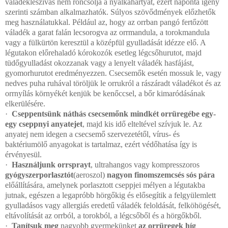
váladékleszívás nem roncsolja a nyálkahártyát, ezért naponta igény
szerinti számban alkalmazhatók. Súlyos szövődmények előzhetők
meg használatukkal. Például az, hogy az orrban pangó fertőzött
váladék a garat falán lecsorogva az orrmandula, a torokmandula
vagy a fülkürtön keresztül a középfül gyulladását idézze elő. A
légutakon előrehaladó kórokozók esetleg légcsőhurutot, majd
tüdőgyulladást okozzanak vagy a lenyelt váladék hasfájást,
gyomorhurutot eredményezzen. Csecsemők esetén mossuk le, vagy
nedves puha ruhával töröljük le orrukról a rászáradt váladékot és az
orrnyílás környékét kenjük be kenőccsel, a bőr kimaródásának
elkerülésére.
·
Cseppentsünk náthás csecsemőnk mindkét orrüregébe egy-
egy cseppnyi anyatejet
, majd kis idő elteltével szívjuk le. Az
anyatej nem idegen a csecsemő szervezetétől, vírus- és
baktériumölő anyagokat is tartalmaz, ezért védőhatása így is
érvényesül.
·
Használjunk orrsprayt
, ultrahangos vagy kompresszoros
gyógyszerporlasztót
(aeroszol)
nagyon finomszemcsés sós pára
előállítására, amelynek porlasztott cseppjei mélyen a légutakba
jutnak, egészen a legapróbb hörgőkig és elősegítik a felgyülemlett
gyulladásos vagy allergiás eredetű váladék feloldását, felköhögését,
eltávolítását az orrból, a torokból, a légcsőből és a hörgőkből.
·
Tanítsuk meg
nagyobb gyermekünket
az orrüregek híg