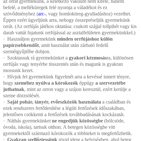
az orrát gyermekünk, a keletkező vákuum nem kifelé, hanem
befelé, a melléküregek felé nyomja a váladékot és ez
szövődményhez (
arc-
, vagy homloküreg-gyulladáshoz) vezethet.
Éppen ezért ügyeljünk arra, nehogy összepréseljük gyermekünk
orrát. (Az orrfújás játékos oktatása: csukott szájjal tollpihét vagy kis
darab vattát fujatunk orrfújással az asztalfelületen gyermekünkkel.)
·
Használjon gyermekünk
minden orrfújáshoz külön
papírzsebkendőt
, amit használat után zárható fedelű
szemétgyűjtőbe dobjon.
·
Szoktassuk rá gyermekünket a
gyakori kézmosás
ra, különösen
orrfújás vagy tenyérbe tüsszentés után és magunk is gyakran
mossunk kezet.
·
Hívjuk fel gyermekünk figyelmét arra a kevéssé ismert tényre,
hogy
szeméhez nyúlva a kórokozók
éppúgy
a szervezetébe
juthatnak
, mint az orron vagy a szájon keresztül, ezért kerülje a
szeme dörzsölését.
·
Saját pohár, tányér, evőeszközök használata
a családban és
ezek rendszeres fertőtlenítése a légúti fertőzések időszakában,
jelentősen csökkenti a fertőzések továbbadásának kockázatát.
·
Náthás gyermekünket
ne engedjük közösségbe
(bölcsöde,
óvoda, iskola), tartsuk otthon. A betegen közösségbe vitt
gyermekektől származó kórokozók a többieket is megfertőzhetik.
·
Gyakran szellőztessünk
rövid ideig a helyiségben, ahol beteg