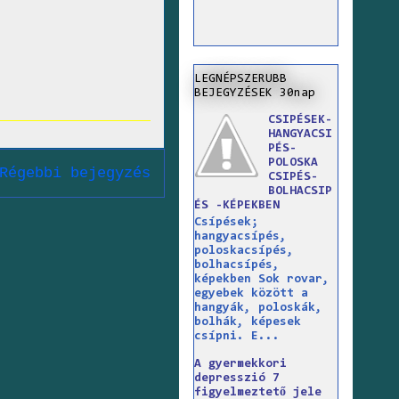
LEGNÉPSZERUBB
BEJEGYZÉSEK 30nap
CSIPÉSEK-
HANGYACSI
PÉS-
POLOSKA
Régebbi bejegyzés
CSIPÉS-
BOLHACSIP
ÉS -KÉPEKBEN
Csípések;
hangyacsípés,
poloskacsípés,
bolhacsípés,
képekben Sok rovar,
egyebek között a
hangyák, poloskák,
bolhák, képesek
csípni. E...
A gyermekkori
depresszió 7
figyelmeztető jele