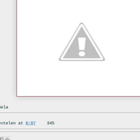
Bela
évtelen
at
6:07
345