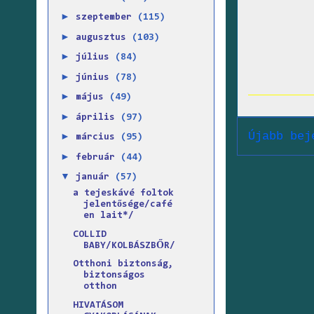
►
szeptember
(115)
►
augusztus
(103)
►
július
(84)
►
június
(78)
►
május
(49)
►
április
(97)
Újabb bej
►
március
(95)
►
február
(44)
▼
január
(57)
a tejeskávé foltok
jelentősége/café
en lait*/
COLLID
BABY/KOLBÁSZBŐR/
Otthoni biztonság,
biztonságos
otthon
HIVATÁSOM