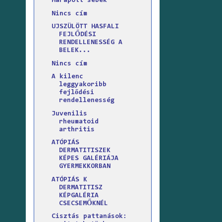
Harapott sebek
Nincs cím
UJSZÜLÖTT HASFALI
FEJLŐDÉSI
RENDELLENESSÉG A
BELEK...
Nincs cím
A kilenc
leggyakoribb
fejlődési
rendellenesség
Juvenilis
rheumatoid
arthritis
ATÓPIÁS
DERMATITISZEK
KÉPES GALÉRIÁJA
GYERMEKKORBAN
ATÓPIÁS K
DERMATITISZ
KÉPGALÉRIA
CSECSEMŐKNÉL
Cisztás pattanások: