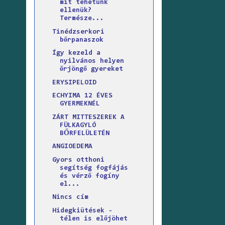
mit tehetünk
ellenük?
Természe...
Tinédzserkori
bőrpanaszok
Így kezeld a
nyilvános helyen
őrjöngő gyereket
ERYSIPELOID
ECHYIMA 12 ÉVES
GYERMEKNÉL
ZÁRT MITTESZEREK A
FÜLKAGYLÓ
BŐRFELÜLETÉN
ANGIOEDEMA
Gyors otthoni
segítség fogfájás
és vérző fogíny
el...
Nincs cím
Hidegkiütések -
télen is előjöhet