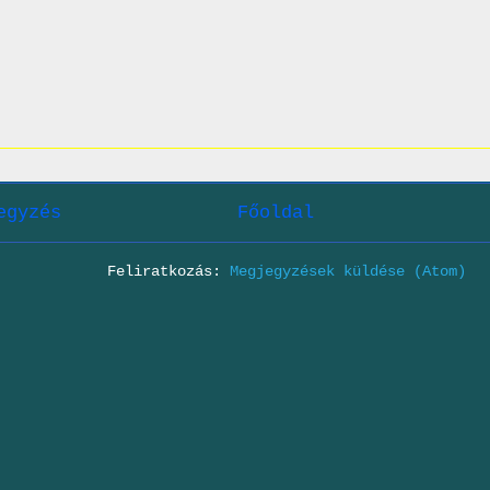
egyzés
Főoldal
Feliratkozás:
Megjegyzések küldése (Atom)