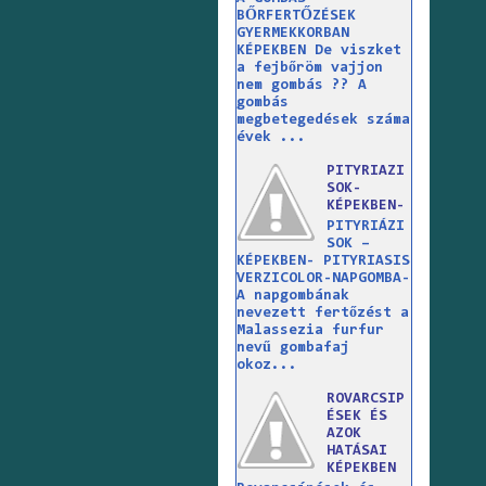
BŐRFERTŐZÉSEK
GYERMEKKORBAN
KÉPEKBEN De viszket
a fejbőröm vajjon
nem gombás ?? A
gombás
megbetegedések száma
évek ...
PITYRIAZI
SOK-
KÉPEKBEN-
PITYRIÁZI
SOK –
KÉPEKBEN- PITYRIASIS
VERZICOLOR-NAPGOMBA-
A napgombának
nevezett fertőzést a
Malassezia furfur
nevű gombafaj
okoz...
ROVARCSIP
ÉSEK ÉS
AZOK
HATÁSAI
KÉPEKBEN