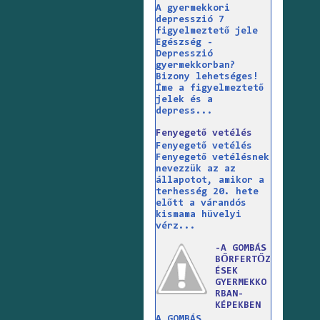
A gyermekkori
depresszió 7
figyelmeztető jele
Egészség -
Depresszió
gyermekkorban?
Bizony lehetséges!
Íme a figyelmeztető
jelek és a
depress...
Fenyegető vetélés
Fenyegető vetélés
Fenyegető vetélésnek
nevezzük az az
állapotot, amikor a
terhesség 20. hete
előtt a várandós
kismama hüvelyi
vérz...
-A GOMBÁS
BŐRFERTŐZ
ÉSEK
GYERMEKKO
RBAN-
KÉPEKBEN
A GOMBÁS