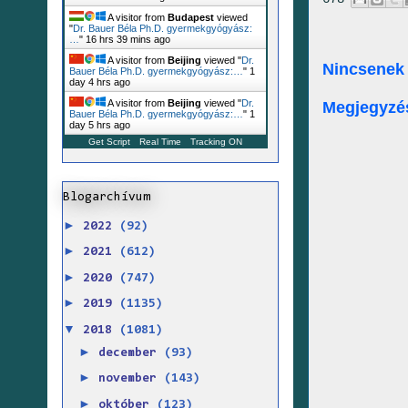
A visitor from
Budapest
viewed
"
Dr. Bauer Béla Ph.D. gyermekgyógyász:
…
"
16 hrs 39 mins ago
A visitor from
Beijing
viewed "
Dr.
Nincsenek
Bauer Béla Ph.D. gyermekgyógyász:…
"
1
day 4 hrs ago
A visitor from
Beijing
viewed "
Dr.
Megjegyzé
Bauer Béla Ph.D. gyermekgyógyász:…
"
1
day 5 hrs ago
Get Script
Real Time
Tracking ON
Blogarchívum
►
2022
(92)
►
2021
(612)
►
2020
(747)
►
2019
(1135)
▼
2018
(1081)
►
december
(93)
►
november
(143)
►
október
(123)