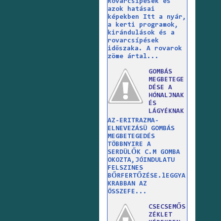
Rovarcsípések és
azok hatásai
képekben Itt a nyár,
a kerti programok,
kirándulások és a
rovarcsípések
időszaka. A rovarok
zöme ártal...
GOMBÁS
MEGBETEGE
DÉSE A
HÓNALJNAK
ÉS
LÁGYÉKNAK
AZ-ERITRAZMA-
ELNEVEZÁSÜ GOMBÁS
MEGBETEGEDÉS
TÖBBNYIRE A
SERDÜLŐK C.M GOMBA
OKOZTA,JÓINDULATU
FELSZINES
BŐRFERTŐZÉSE.lEGGYA
KRABBAN AZ
ÖSSZEFE...
CSECSEMŐS
ZÉKLET