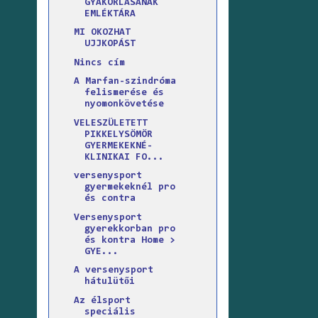
GYAKORLÁSÁNAK
EMLÉKTÁRA
MI OKOZHAT
UJJKOPÁST
Nincs cím
A Marfan-szindróma
felismerése és
nyomonkövetése
VELESZÜLETETT
PIKKELYSÖMÖR
GYERMEKEKNÉ-
KLINIKAI FO...
versenysport
gyermekeknél pro
és contra
Versenysport
gyerekkorban pro
és kontra Home >
GYE...
A versenysport
hátulütői
Az élsport
speciális