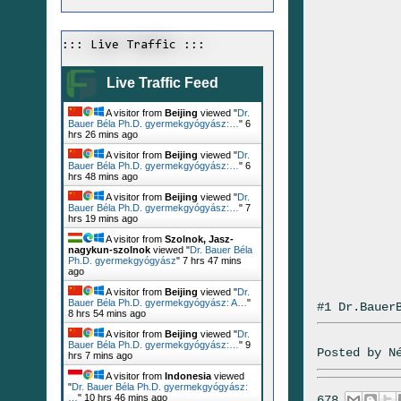
::: Live Traffic :::
Live Traffic Feed
A visitor from
Beijing
viewed "
Dr.
Bauer Béla Ph.D. gyermekgyógyász:…
"
6
hrs 26 mins ago
A visitor from
Beijing
viewed "
Dr.
Bauer Béla Ph.D. gyermekgyógyász:…
"
6
hrs 48 mins ago
A visitor from
Beijing
viewed "
Dr.
Bauer Béla Ph.D. gyermekgyógyász:…
"
7
hrs 19 mins ago
A visitor from
Szolnok, Jasz-
nagykun-szolnok
viewed "
Dr. Bauer Béla
Ph.D. gyermekgyógyász
"
7 hrs 47 mins
ago
A visitor from
Beijing
viewed "
Dr.
Bauer Béla Ph.D. gyermekgyógyász: A…
"
#1 Dr.Bauer
8 hrs 54 mins ago
A visitor from
Beijing
viewed "
Dr.
Bauer Béla Ph.D. gyermekgyógyász:…
"
9
Posted by
N
hrs 7 mins ago
A visitor from
Indonesia
viewed
"
Dr. Bauer Béla Ph.D. gyermekgyógyász:
…
"
10 hrs 46 mins ago
678