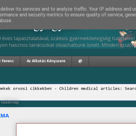
eliver its services and to analyze traffic. Your IP address and 
ormance and security metrics to ensure quality of service, gen
gyermekgyógyász
abuse.
 éves tapasztalatával, számos gyermekbetegség tüneteivel 
yon hasznos tanácsokat olvashattunk ismét. Minden szülőne
z Ferenc
Az Alkotás Kényszere
@
mekek orvosi cikkekben - Children medical articles: Sear
, vasárnap
EMA