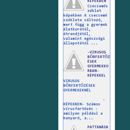
KÉPEKBEN
Csecsemős
zéklet
képekben A csecsemő
széklete változó,
mert függ a gyermek
életkorától,
étrendjétől,
valamint egészségi
állapotától ...
-VIRUSOS
BŐRFERTŐZ
ÉSEK
GYERMEKKO
RBAN-
KÉPEKKEL
VIRUSOS
BŐRFERTŐZÉSEK
GYERMEKEKNÉL
-
KÉPEKBEN- Számos
vírusfertőzés -
amilyen például a
kanyaró, a...
PATTANÁSB