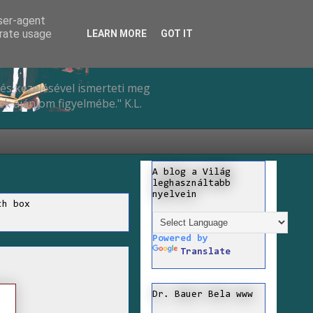
user-agent
erate usage
LEARN MORE
GOT IT
és kezelésével ismerteti meg
k ajánlom figyelmébe." K.L.
A blog a Világ
leghasználtabb
nyelvein
ch box
Powered by
Translate
Dr. Bauer Bela www