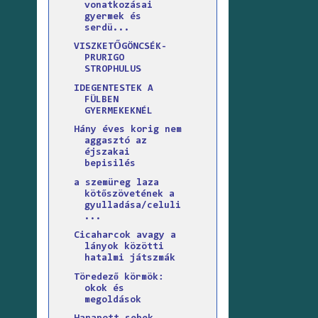
vonatkozásai
gyermek és
serdü...
VISZKETŐGÖNCSÉK-
PRURIGO
STROPHULUS
IDEGENTESTEK A
FÜLBEN
GYERMEKEKNÉL
Hány éves korig nem
aggasztó az
éjszakai
bepisilés
a szemüreg laza
kötőszövetének a
gyulladása/celuli
...
Cicaharcok avagy a
lányok közötti
hatalmi játszmák
Töredező körmök:
okok és
megoldások