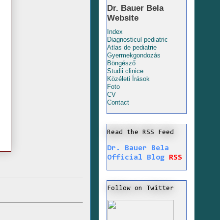
Dr. Bauer Bela
Website
Index
Diagnosticul pediatric
Atlas de pediatrie
Gyermekgondozás
Böngésző
Studii clinice
Közéleti Írások
Foto
CV
Contact
Read the RSS Feed
Dr. Bauer Bela
Official Blog
RSS
Follow on Twitter