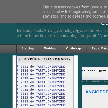
This site uses cookies from Google to d
are shared with Google along with perf
Dr. Bauer Béla Ph.D. 
statistics, and to detect and address 
Dr. Bauer Béla Ph.D. gyermekgyógyász főorvos, 50
a blog.bauerbela.ro kismamablog látogatóit. "Nag
Startlap
Weblap
Önéletrajz
Pápai Pári
ENCIKLOPÉDIA TARTALOMJEGYZÉK
* 2021 év TARTALOMJEGYZÉK
Keresés: gyer
* 2020 év TARTALOMJEGYZÉK
* 2019 év TARTALOMJEGYZÉK
* 2018 év TARTALOMJEGYZÉK
2018. január 14.
* 2017 év TARTALOMJEGYZÉK
* 2016 év TARTALOMJEGYZÉK
* 2015 év TARTALOMJEGYZÉK
ANGIOED
* 2014 év TARTALOMJEGYZÉK
* 2013 év TARTALOMJEGYZÉK
* 2012 év TARTALOMJEGYZÉK
* 2011 év TARTALOMJEGYZÉK