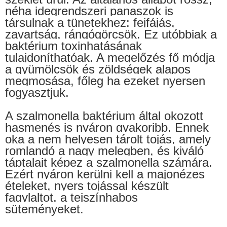
néha idegrendszeri panaszok is
társulnak a tünetekhez: fejfájás,
zavartság, rángógörcsök. Ez utóbbiak a
baktérium toxinhatásának
tulajdoníthatóak. A megelőzés fő módja
a gyümölcsök és zöldségek alapos
megmosása, főleg ha ezeket nyersen
fogyasztjuk.
A szalmonella baktérium által okozott
hasmenés is nyáron gyakoribb. Ennek
oka a nem helyesen tárolt tojás, amely
romlandó a nagy melegben, és kiváló
táptalajt képez a szalmonella számára.
Ezért nyáron kerülni kell a majonézes
ételeket, nyers tojással készült
fagylaltot, a tejszínhabos
süteményeket.