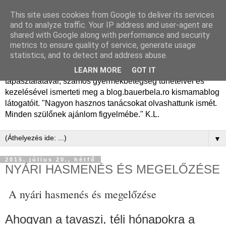
This site uses cookies from Google to deliver its services
Dr. Bauer Béla Ph.D.
and to analyze traffic. Your IP address and user-agent are
shared with Google along with performance and security
gyermekgyógyász
metrics to ensure quality of service, generate usage
statistics, and to detect and address abuse.
Dr. Bauer Béla Ph.D. gyermekgyógyász főorvos, 50 éves
LEARN MORE
GOT IT
tapasztalatával, számos gyermekbetegség tüneteivel és
kezelésével ismerteti meg a blog.bauerbela.ro kismamablog
látogatóit. "Nagyon hasznos tanácsokat olvashattunk ismét.
Minden szülőnek ajánlom figyelmébe." K.L.
▼
2015. július 20., hétfő
NYÁRI HASMENÉS ÉS MEGELŐZÉSE
A nyári hasmenés és megelőzése
Ahogyan a tavaszi, téli hónapokra a