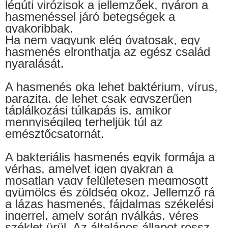
légúti virózisok a jellemzőek, nyáron a
hasmenéssel járó betegségek a
gyakoribbak.
Ha nem vagyunk elég óvatosak, egy
hasmenés elronthatja az egész család
nyaralását.
A hasmenés oka lehet baktérium, vírus,
parazita, de lehet csak egyszerűen
táplálkozási túlkapás is, amikor
mennyiségileg terheljük túl az
emésztőcsatornát.
A bakteriális hasmenés egyik formája a
vérhas, amelyet igen gyakran a
mosatlan vagy felületesen megmosott
gyümölcs és zöldség okoz. Jellemző rá
a lázas hasmenés, fájdalmas székelési
ingerrel, amely során nyálkás, véres
széklet ürül. Az általános állapot rossz,