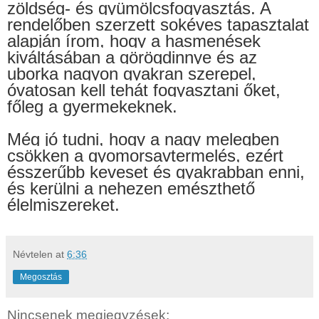
zöldség- és gyümölcsfogyasztás. A
rendelőben szerzett sokéves tapasztalat
alapján írom, hogy a hasmenések
kiváltásában a görögdinnye és az
uborka nagyon gyakran szerepel,
óvatosan kell tehát fogyasztani őket,
főleg a gyermekeknek.
Még jó tudni, hogy a nagy melegben
csökken a gyomorsavtermelés, ezért
ésszerűbb keveset és gyakrabban enni,
és kerülni a nehezen emészthető
élelmiszereket.
Névtelen
at
6:36
Megosztás
Nincsenek megjegyzések: