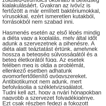
kialakulásáért. Gyakran az ivóvíz is
fertőzött a már említett baktériumokkal,
vírusokkal, ezért ismeretlen kutakból,
forrásokból nem szabad inni.
Hasmenés esetén az első lépés mindig
a diéta vagy a koplalás, mely által időt
adunk a szervezetnek a pihenésre. A
diéta alatt teáztatást értünk, amelynek
hossza a betegség súlyosságától és a
beteg életkorától függ. Az esetek
felében meg is oldja a problémát,
ellenkező esetben adhatunk
gyomorfertőtlenítő gyógyszereket.
Antibiotikumot nem adunk, mert
befolyásolja a székletvizsgálatot.
Tudni kell azt, hogy a nyári hónapokban
nagyobb a szervezet folyadékigénye.
Ezt csak részben fedezi a fokozott