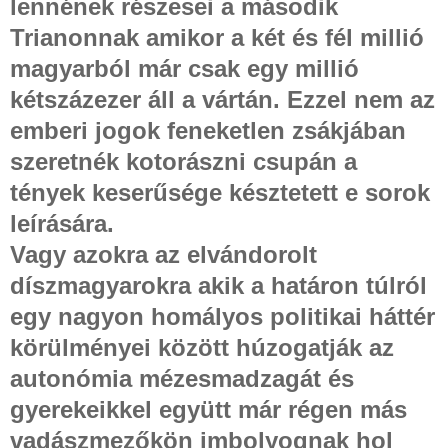
lennének részesei a második
Trianonnak amikor a két és fél millió
magyarból már csak egy millió
kétszázezer áll a vártán. Ezzel nem az
emberi jogok feneketlen zsákjában
szeretnék kotorászni csupán a
tények keserűsége késztetett e sorok
leírására.
Vagy azokra az elvándorolt
díszmagyarokra akik a határon túlról
egy nagyon homályos politikai háttér
körülményei között húzogatják az
autonómia mézesmadzagát és
gyerekeikkel együtt már régen más
vadászmezőkön imbolyognak hol