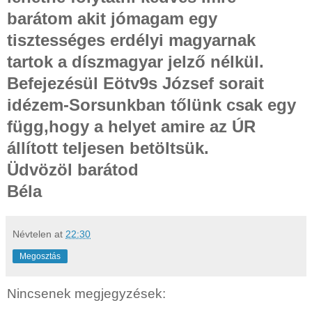
barátom akit jómagam egy
tisztességes erdélyi magyarnak
tartok a díszmagyar jelző nélkül.
Befejezésül Eötv9s József sorait
idézem-Sorsunkban tőlünk csak egy
függ,hogy a helyet amire az ÚR
állított teljesen betöltsük.
Üdvözöl barátod
Béla
Névtelen
at
22:30
Megosztás
Nincsenek megjegyzések: