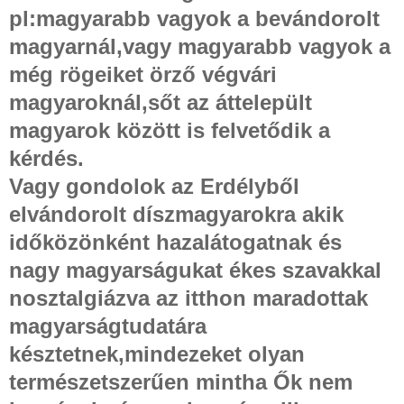
pl:magyarabb vagyok a bevándorolt
magyarnál,vagy magyarabb vagyok a
még rögeiket örző végvári
magyaroknál,sőt az áttelepült
magyarok között is felvetődik a
kérdés.
Vagy gondolok az Erdélyből
elvándorolt díszmagyarokra akik
időközönként hazalátogatnak és
nagy magyarságukat ékes szavakkal
nosztalgiázva az itthon maradottak
magyarságtudatára
késztetnek,mindezeket olyan
természetszerűen mintha Ők nem