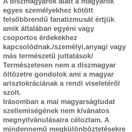
A díszmagyarok alatt a magyarok
egyes személyekhez kötött
felsőbbrendű fanatizmusát értjük
amik általában egyéni vagy
csoportos érdekekhez
kapcsolódnak./személyi,anyagi vagy
más természetű juttatások/
Természetesen nem a díszmagyar
öltözetre gondolok ami a magyar
arisztokráciának a rendi viseletéről
szolt.
Irásomban a mai magyarságtudat
szellemiségének nem kívánatos
megnyilvánulásaira céloztam. A
mindennemű megkülönböztetésekre