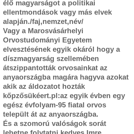
élő magyarságot a politikai
ellentmondások vagy más elvek
alapján./faj,nemzet,név/
Vagy a Marosvásárhelyi
Orvostudományi Egyetem
elvesztésének egyik okáról hogy a
díszmagyarság szellemében
átszippantották orvosainkat az
anyaországba magára hagyva azokat
akik az áldozatot hozták
kőpzősükéert.pl:az egyik évben egy
egész évfolyam-95 fiatal orvos
települt át az anyaországba.
És a szomorú valóságok sorát
lehetne folytatni kedves Imre