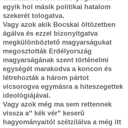
egyik hol másik politikai hatalom
szekerét tologatva.
Vagy azok akik Bocskai öltözetben
ágálva és ezzel bizonyítgatva
megkülönböztető magyarságukat
megosztották Erdélyország
magyarságának szent történelmi
egységét marakodva a koncon és
létrehozták a három pártot
vicsorogva egymásra a hiteszegettek
ideológiájával.
Vagy azok még ma sem rettennek
vissza a” kék vér” keserű
hagyományaitól szétzilálva a még itt