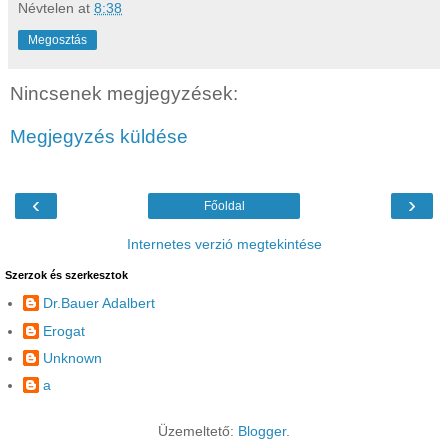
Névtelen
at
8:38
Megosztás
Nincsenek megjegyzések:
Megjegyzés küldése
‹
›
Főoldal
Internetes verzió megtekintése
Szerzok és szerkesztok
Dr.Bauer Adalbert
Erogat
Unknown
a
Üzemeltető:
Blogger
.