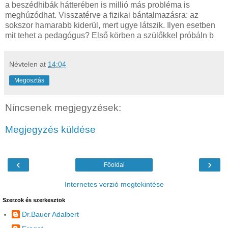
Névtelen
at
14:04
Megosztás
Nincsenek megjegyzések:
Megjegyzés küldése
‹
›
Főoldal
Internetes verzió megtekintése
Szerzok és szerkesztok
Dr.Bauer Adalbert