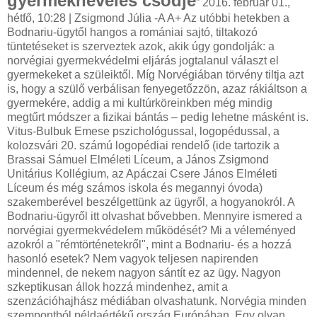
gyermeknevelés csődje
” 2016. február 01., hétfő, 10:28 | Zsigmond Júlia -A A+ Az utóbbi hetekben a Bodnariu-ügytől hangos a romániai sajtó, tiltakozó tüntetéseket is szerveztek azok, akik úgy gondolják: a norvégiai gyermekvédelmi eljárás jogtalanul választ el gyermekeket a szüleiktől. Míg Norvégiában törvény tiltja azt is, hogy a szülő verbálisan fenyegetőzzön, azaz rákiáltson a gyermekére, addig a mi kultúrköreinkben még mindig megtűrt módszer a fizikai bántás – pedig lehetne másként is. Vitus-Bulbuk Emese pszichológussal, logopédussal, a kolozsvári 20. számú logopédiai rendelő (ide tartozik a Brassai Sámuel Elméleti Líceum, a János Zsigmond Unitárius Kollégium, az Apáczai Csere János Elméleti Líceum és még számos iskola és megannyi óvoda) szakemberével beszélgettünk az ügyről, a hogyanokról. A Bodnariu-ügyről itt olvashat bővebben. Mennyire ismered a norvégiai gyermekvédelem működését? Mi a véleményed azokról a "rémtörténetekről", mint a Bodnariu- és a hozzá hasonló esetek? Nem vagyok teljesen napirenden mindennel, de nekem nagyon sántít ez az ügy. Nagyon szkeptikusan állok hozzá mindenhez, amit a szenzációhajhász médiában olvashatunk. Norvégia minden szempontból példaértékű ország Európában. Egy olyan jogállam, ahol nagyon világosan megszabták a határokat. Valószínűleg másképp látják a gyermekek védelmét: amíg nálunk minden nagyon zűrzavaros, addig náluk a gyermek egyenjogú a felnőttel. De azt nem hiszem el, a norvég pszichológusok, gyermekvédelmi szakemberek ne tudnák, mit jelent az, ha a gyermeket kiveszik a családból. Nagyon sok helyen rehabilitációs központok működnek mindenféle függőségektől szenvedő anyáknak, szülőknek, ahol megpróbálják visszaintegrálni a gyereket a családba. Messzemenően nem gondolom helytállónak azt, hogy jobbnak látnák elvenni a szülőktől a gyermeket, hisz ők is tudják nagyon jól, hogy a szülőnél van a legjobb helyen. Ha ilyen lépésre szánják magukat, annak alapos oka kell, hogy legyen. Tüntetés Kolozsváron l Fotó: e-stireazilei.ro Az ellentüntetéseknek ez volt a fő szlogenje, hogy a gyermeknek a szülők mellett a helye. Ugyanakkor felvetődik egy másik kérdés is: belefér-e a fizikai fegyelmezés a gyermeknevelésbe? Mint szakember úgy gondolom, hogy egyáltalán nem. A fizikai bántalmazás a szülői nevelés csődje. Amikor a szülő mással nem tud hatni a gyermekére, nem találja fel magát az apa vagy anya szerepében, akkor történik meg, hogy előveszi a fizikai bántalmazás eszközét, merthogy végül is ő az erősebb. Tulajdonképpen fitogtatja a hatalmát, aminek pedig egyáltalán nem lehetne helye a szülő-gyermek kapcsolatban. Ilyenkor ugyanis nem tanítod valamire a gyermeket, hanem megfélemlíted. Nem elmagyarázod neki, hogy mit miért nem kéne, hanem megfenyegeted, és abban reménykedsz, hogy ebből ő érteni fog. Lehet, hogy a későbbiekben tényleg nem követi el ugyanazt, mert fél, hogy kapni fog, de lehet, hogy megcsinálja, csak titokban. Egyik sem jó. Egy idő után az az erős félelem, amelyet a szülő generált a gyermekben, megnöveli a távolságot a szülő és gyermeke közt, teljesen elzárkózhat a gyermek – amiből aztán az is következhet, hogy a szülő még inkább ütlegeli, hogy kiverje belőle ezt vagy azt. Sajnos ez nálunk még mindig létezik, mert emberek egyszerűen nem képesek úgy kommunikálni a gyermekükkel, hogy ne fajuljon el idáig a kapcsolatuk. De ennek az ellenkező oldala is előfordul: amikor aztán mindent szabad a gyereknek, a gyerek az úr. Látok olyan családokat is, ahol nem verik már egyáltalán a gyereket, de fenyegetés szintjén még ott van, hogy „vigyázz, mert ha nem hagyod abba, akkor kapsz egyet” – mégsem kap. Nem kell sok idő, a gyerek már a második alkalommal rájön, hogy nem fog kikapni. Itt a probléma az, hogy a szülő beígér valamit, amit a gyerek nem kap meg. Nem az a baj, hogy nem verik meg, hanem hogy a gyermek azt látja: a szülő nem tartja be az ígéretét. Ez probléma, akár negatív, akár pozitív dologról van szó, mert egyrészt a gyermek azt a következtetést vonja le belőle, hogy büntetlenül, nyugodtan tovább csinálhatja a hülyeséget, másrészt megtanulja, hogy a szülő nem következetes. Ezt aztán általánosítja, és ha jutalmat ígérnek neki valamiért cserébe, akkor azt sem fogja elhinni. A szülő ilyenkor igazából eljátssza a szavát. Nem árt tudni azt sem, hogy a kicsi gyerekeknél, 5-6 éves korig, a fizikai bántalmazással való csupán verbális fenyegetés is nagyon kártékony, mivel a kisgyermek elképzeli azt, amit a szülő mond, és félni kezd tőle. Amikor azt hallja, hogy „úgy megütlek, hogy kiesik a fogad”, vagy „eltöröm a kezedet”, akkor ő ezt képzeletben már át is éli. Nála ez a fajta agresszió ugyanolyan mértékű bántalmazás, mintha valóságosan megtörténne, mert a gyermek ugyanúgy fél. Említetted, hogy van másik véglet is. A végletek közt milyen alternatívák vannak? Lehet, hogy meglepően hangzik, de szerintem sok szülő fél a gyermekétől. Azt látja, hogy nem tudja kontroll alatt tartani, mert valamikor valamiért kicsúszott a keze közül, és bár a gyermek igényeinek megfelelően él, viszont a gyermek áll a családi hierarchia csúcsán. Ez mindaddig rendben is van, amíg a gyermek csecsemő, viszont egy idő után – elég hamar – változnak a dolgok, változniuk kell. A gyermek elég hamar ráérez arra, hogy túlságosan nyeregben van, és uralkodik. Nagyon vagány dolog nyeregben érezni magad, csak nagyon magányos is. Ha nincsenek szabályok, nincsenek határok, és ezeket nem tartjuk be, akkor szétfut minden, és a szülő egyszer csak elkezd félni a gyerektől, hogy: jaj, ha nem adom meg neki, amit kér, akkor elkezd hisztizni, agresszív lesz, és én akkor nem tudom kezelni, mert megütni nem szabad, fenyegetni nem szabad, kiabálni rá nem szabad és más lehetőséget nem ismernek – pedig van. Ez a másik véglet, amikor a szülő megpróbálja könyvből nevelni a gyermekét, és az ösztöneit nem hagyja dolgozni. A gyermek is bizonytalan, nem tudja milyen helyzetben hogyan kell viselkednie, azt látja, hogy nincsenek határai, de a határtalansággal nem tud élni, mert az nem biztonságos, az veszélyes. Van tehát az a fajta szülő, akinél ugyanúgy ver, ahogy őt is gyermekkorában: ő is felnőtt így, s az ő gyereke is fel fog nőni, nem árt meg neki az ütés – ez a felfogás. A másik véglet, hogy a gyereket nagyon szabadjára engedik, modern nevelési módszereket alkalmazunk, viszont kapkodunk ezekben, nem állunk rá egyikre, hogy azt végigvigyük, hanem abban a pillanatban, amikor krízishelyzet alakul ki, és a gyerek nem úgy reagál, ahogy a nagy könyvben meg van írva, akkor előkapjuk Vekerdi után Poppert, és Popper után vissza Vekerdihez, és ez egy hónap leforgása alatt kétszer megtörténik. És senki sem tudja már akkor, hogy mi a lényeg, hol vannak a határok, mik a szabályok, mert a szülő kapkod, nem biztos magában, a szülőiségében, ezt a gyerek látja, és kihasználja. A gyermeknek ezt nem is róhatjuk fel, mert jó fent lenni, ezt mindenki tudja, viszont magányos, agresszív és szorongó lesz az érzés – mert igaz, hogy a szabályokat így ő hozhatja, de ő ötévesen nem tud még megfelelő szabályokat hozni. Az, hogy kikérik a gyermek véleményét, rendben van, de a szülőnek kell döntenie minden esetben a gyermekéről. Régen úgy gondolták, a gyermeket nem lehet megkérdezni, a gyermekkel nem lehet a saját életéről beszélgetni, mert nem érti – a másik véglet azonban, hogy a gyermek dönti el például, hogy ő melyik iskolába akar járni. Már bocsánat, de nem. A szülő a gyermeket megkérdezheti, mert róla van szó, de a szülő dönt, mert ő a felelős azért a gyermekért, az ő életéért. Aztán később megváltozik a helyzet, de addig nevelni kell a gyermeket, meg kell tanítani neki, hogy mi a korrektség, a következetesség, és ezt csak mintával, pozitív példával tudjuk megmutatni neki. Azaz nem kenek le neki rögtön egy taslit, hanem nyugodtan, következetesen, huszadjára is elmondom, hogy a piszkavasat nem lehet bedugni a konnektorba, mert megráz. Konkrétan, egyenesen és tőmondatokkal, nem köntörfalazva, nem metaforikusan szólva, hanem egyszerűen elmondod, hogy azt nem lehet, gyermek, és kész. Lehetséges, hogy a fizikai bántalmazásnál néha egyéb hiányosságok vagy túlkapások veszélyesebbek? Lelki zsarolás, cinizmus, irónia... Ezeket nem is lehet egy napon emlegetni a fizikai bántalmazással, mert ezeknél egészen biztos, hogy hosszabb távú következményekkel is járnak. A fizikai bántalmazás akkor történik, amikor valami éppen kiváltja, és utána vége. A gyerek egyszer kell megkapja a rend ruhát, és megtanulja, hogy ha hülyeséget csinál, verést kap, a verést pedig kibírja, szóval mehet minden tovább. Persze ez nem jó, mert nem változtatja meg a gyermek viselkedését. A másik út viszont azért nagyon veszélyes, mert a gyermek érzelmeivel játszunk, és ezzel nagyfokú bizonytalanságba taszítjuk a gyermeket. Sosem tudhatja, hogy mi fog történni. Most akkor megdicsértek, vagy nem? Értem jönnek, vagy itt hagynak? Abban az esetben például, ha úgy hagyjuk a nagyszülőnél a gyermeket, hogy azt mondjuk, mindjárt jövünk, és akkor három hét múlva érte megyünk, a gyermek ez általánosítani fogja minden más helyzetre. Ha egyszer megtapasztalta, hogy az anyuka azt mondta, mindjárt érkezik, és ehhez képest hetekig nem jött, akkor az óvodában is ordítani fog, és nem akar maradni. Az érzelmi zsarolás azért nagyon nehéz, mert a gyermek nem érti, csak érzi, hogy valamit nem úgy csinál, ahogy a szülő szeretné, és megpróbál aszerint működni, de az meg neki nem jó, és akkor konfliktusba kerül saját magával. Lojalitáskonfliktus is előfordulhat: ha anyával beszél, apa haragszik, és fordítva – főleg elvált szülők esetében. Nagyon veszélyes tud ez lenni, mert attól, hogy a szülei már nem férj és feleség, neki még anya és apa, mindkettőre szüksége van. Nem szabad egyiknek sem azt elvárni, hogy a gyermek hozzá legyen lojális, ez kegyetlen játék. Nagyon tudjuk zsarolni a gyereket akarva-akaratlanul is, mozdulatokkal is, meggondolatlan mondatokkal is. Amikor elbúcsúzunk tőle,