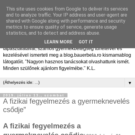
This site uses cookies from Google to deliver its services
Dr. Bauer Béla Ph.D.
and to analyze traffic. Your IP address and user-agent are
shared with Google along with performance and security
gyermekgyógyász
metrics to ensure quality of service, generate usage
statistics, and to detect and address abuse.
Dr. Bauer Béla Ph.D. gyermekgyógyász főorvos, 50 éves
LEARN MORE
GOT IT
tapasztalatával, számos gyermekbetegség tüneteivel és
kezelésével ismerteti meg a blog.bauerbela.ro kismamablog
látogatóit. "Nagyon hasznos tanácsokat olvashattunk ismét.
Minden szülőnek ajánlom figyelmébe." K.L.
▼
2019. július 13., szombat
A fizikai fegyelmezés a gyermeknevelés
csődje”
A fizikai fegyelmezés a