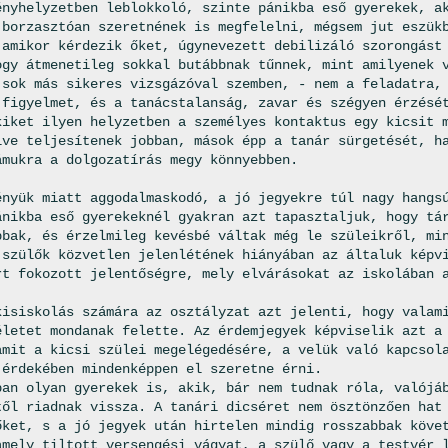
ényhelyzetben leblokkoló, szinte pánikba eső gyerekek, a
 borzasztóan szeretnének is megfelelni, mégsem jut eszük
 amikor kérdezik őket, úgynevezett debilizáló szorongást
ogy átmenetileg sokkal butábbnak tűnnek, mint amilyenek 
 sok más sikeres vizsgázóval szemben, - nem a feladatra,
 figyelmet, és a tanácstalanság, zavar és szégyen érzésé
kiket ilyen helyzetben a személyes kontaktus egy kicsit 
lve teljesítenek jobban, mások épp a tanár sürgetését, h
ámukra a dolgozatírás megy könnyebben.
ényük miatt aggodalmaskodó, a jó jegyekre túl nagy hangs
ánikba eső gyerekeknél gyakran azt tapasztaljuk, hogy tá
bbak, és érzelmileg kevésbé váltak még le szüleikről, mi
 szülők közvetlen jelenlétének hiányában az általuk képv
rt fokozott jelentőségre, mely elvárásokat az iskolában 
kisiskolás számára az osztályzat azt jelenti, hogy valam
életet mondanak felette. Az érdemjegyek képviselik azt a
amit a kicsi szülei megelégedésére, a velük való kapcsol
 érdekében mindenképpen el szeretne érni.
ban olyan gyerekek is, akik, bár nem tudnak róla, valójá
től riadnak vissza. A tanári dicséret nem ösztönzően hat
őket, s a jó jegyek után hirtelen mindig rosszabbak köve
amely tiltott versengési vágyat, a szülő vagy a testvér 