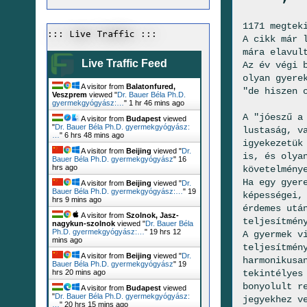
1171 megtek
::: Live Traffic :::
A cikk már 
mára elavul
Live Traffic Feed
Az év végi 
olyan gyere
A visitor from
Balatonfured,
"de hiszen 
Veszprem
viewed "
Dr. Bauer Béla Ph.D.
gyermekgyógyász:…
"
1 hr 46 mins ago
A "jóeszű a
A visitor from
Budapest
viewed
"
Dr. Bauer Béla Ph.D. gyermekgyógyász:
lustaság, v
…
"
6 hrs 48 mins ago
igyekezetük
A visitor from
Beijing
viewed "
Dr.
is, és olya
Bauer Béla Ph.D. gyermekgyógyász
"
16
hrs ago
követelmény
Ha egy gyer
A visitor from
Beijing
viewed "
Dr.
Bauer Béla Ph.D. gyermekgyógyász:…
"
19
képességei,
hrs 9 mins ago
érdemes utá
A visitor from
Szolnok, Jasz-
teljesítmén
nagykun-szolnok
viewed "
Dr. Bauer Béla
Ph.D. gyermekgyógyász:…
"
19 hrs 12
A gyermek v
mins ago
teljesítmén
A visitor from
Beijing
viewed "
Dr.
harmonikusa
Bauer Béla Ph.D. gyermekgyógyász
"
19
tekintélyes
hrs 20 mins ago
bonyolult r
A visitor from
Budapest
viewed
"
Dr. Bauer Béla Ph.D. gyermekgyógyász:
jegyekhez v
…
"
20 hrs 15 mins ago