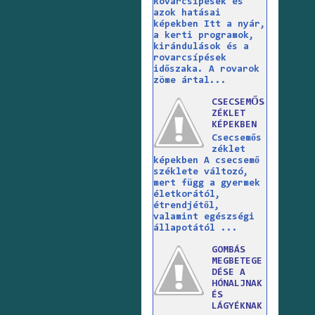
Rovarcsípések és
azok hatásai
képekben Itt a nyár,
a kerti programok,
kirándulások és a
rovarcsípések
időszaka. A rovarok
zöme ártal...
CSECSEMŐS
ZÉKLET
KÉPEKBEN
Csecsemős
zéklet
képekben A csecsemő
széklete változó,
mert függ a gyermek
életkorától,
étrendjétől,
valamint egészségi
állapotától ...
GOMBÁS
MEGBETEGE
DÉSE A
HÓNALJNAK
ÉS
LÁGYÉKNAK