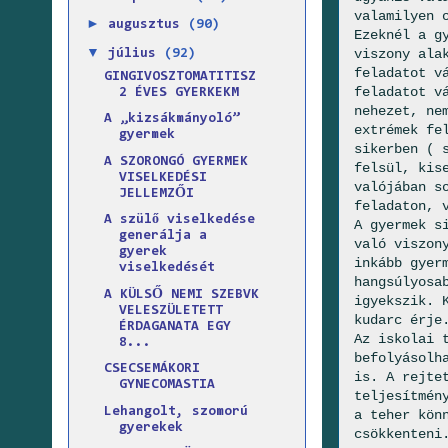
valamilyen 
►
augusztus
(90)
Ezeknél a g
▼
viszony ala
július
(92)
feladatot v
GINGIVOSZTOMATITISZ
feladatot v
2 ÉVES GYERKEKM
nehezet, ne
A „kizsákmányoló”
extrémek fe
gyermek
sikerben ( 
A SZORONGÓ GYERMEK
felsül, kis
VISELKEDÉSI
valójában s
JELLEMZŐI
feladaton, 
A szülő viselkedése
A gyermek s
generálja a
való viszon
gyerek
inkább gyer
viselkedését
hangsúlyosa
A KÜLSŐ NEMI SZEBVK
igyekszik. 
VELESZÜLETETT
kudarc érje
ÉRDAGANATA EGY
Az iskolai 
8...
befolyásolh
CSECSEMÁKORI
is. A rejte
GYNECOMASTIA
teljesítmén
Lehangolt, szomorú
a teher kön
gyerekek
csökkenteni