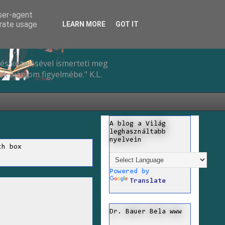
user-agent
erate usage
LEARN MORE
GOT IT
és kezelésével ismerteti meg
k ajánlom figyelmébe." K.L.
A blog a Világ
leghasználtabb
nyelvein
ch box
Powered by
Translate
Dr. Bauer Bela www