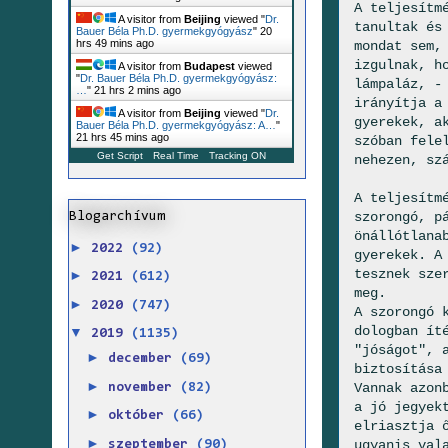
A teljesítm
A visitor from
Beijing
viewed "
Dr.
tanultak és
Bauer Béla Ph.D. gyermekgyógyász
"
20
hrs 49 mins ago
mondat sem,
izgulnak, h
A visitor from
Budapest
viewed
"
Dr. Bauer Béla Ph.D. gyermekgyógyász:
lámpaláz, -
…
"
21 hrs 2 mins ago
irányítja a
A visitor from
Beijing
viewed "
Dr.
gyerekek, a
Bauer Béla Ph.D. gyermekgyógyász: A…
"
21 hrs 45 mins ago
szóban fele
Get Script
Real Time
Tracking ON
nehezen, sz
A teljesítm
szorongó, p
Blogarchívum
önállótlana
►
2022
(92)
gyerekek. A
tesznek sze
►
2021
(612)
meg.
►
2020
(747)
A szorongó 
dologban ít
▼
2019
(1135)
"jóságot", 
►
december
(69)
biztosítása
►
Vannak azon
november
(82)
a jó jegyek
►
október
(66)
elriasztja 
►
ugyanis val
szeptember
(90)