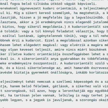
oknál fogva belső tiltásba ütköző vágyát képviseli.
yerekeknél úgynevezett kudarc orientáció, a teljesítmény
kul ki. Míg a sikert kereső személyek, ha megtehetik, a 
álasztják, hiszen a jó megfelelés így a legvalószínűbb. 
álasztana, akkor a jó eredménynek nincs elegendő jutalom
m biztos, hogy sikerül megoldania.) A kudarcorientált sz
lé tolódik: vagy a túl könnyű feladatot választja, hogy 
s ezáltal lustának, igénytelennek tűnik), vagy a túl neh
ebbnek érzi a kudarcot. Ezzel a megoldással azonban sike
ohasem lehet elégedett magával: vagy elvérzik a magára m
vagy olyan keveset teljesít, amire nincs miért büszkének
iker illetve kudarc orientációja összefüggésben lehet a 
yával is. A sikerorientált anya gyakrabban és többféleké
meke eredményeire összpontosít. A kudarcorientált szülő 
bb, és a kicsi sikertelensége az, amit hamarabb észreves
Kevésbé bíztatja gyermekét önállóságra, inkább korlátozz
.
teljesítményt tehát nemcsak a szellemi képességek és a s
atja, hanem belső félelmek, gátlások, a sikerhez való vi
tt szorongások, túl azon, hogy a leronthatják egy egyébk
yét, ha tartósan jelen vannak, lelkileg is nagy terhet j
nyebb legyen, s a jegyek is javuljanak, a szorongás okai
.