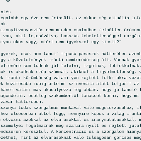
intés
legalább egy éve nem frissült, az akkor még aktuális inf
tak.
bizonyítványosztás nem minden családban felhőtlen örömün
k van, akit fejcsóválva, bosszús tehetetlenséggel dorgál
olyan okos vagy, miért nem igyekszel egy kicsit?"
 gyerek, csak nem tanul" típusú panaszok hátterében azon
agy a követelmények iránti nemtörődömség áll. Vannak gye
 ellenére sem tudnak jól felelni, izgulnak, leblokkolnak
nok is akadnak szép számmal, akiknél a figyelmetlenség, 
ek iránti közömbösség valamilyen rejtett lelki okra veze
ek huzamosabb ideig értelmi színvonala alatt teljesít az
 hanem valami más akadályozza meg abban, hogy jó tanuló 
nagondolni, esetleg szakembertől tanácsot kérni, hogy mi
yzavar hátterében.
iszonya tudás szorgalmas munkával való megszerzéséhez, i
yhez elsősorban attól függ, mennyire képes a világ iránt
n ötvözni azokkal az elvárásokkal és iránymutatásokkal, 
 személyei fogalmaznak meg számára nyílt és rejtett juta
endszerén keresztül. A koncentráció és a szorgalom hiány
ezethet, mint az elvárásoknak való túlságosan görcsös me