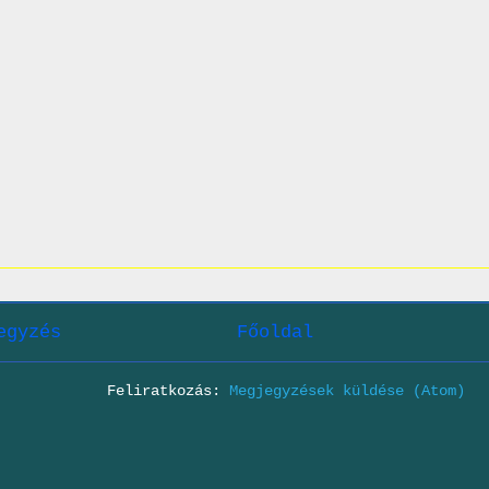
egyzés
Főoldal
Feliratkozás:
Megjegyzések küldése (Atom)