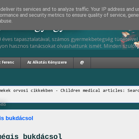
eliver its services and to analyze traffic. Your IP address and 
ormance and security metrics to ensure quality of service, gen
gyermekgyógyász
abuse.
 éves tapasztalatával, számos gyermekbetegség tüneteivel 
yon hasznos tanácsokat olvashattunk ismét. Minden szülőne
z Ferenc
Az Alkotás Kényszere
@
mekek orvosi cikkekben - Children medical articles: Sear
étfő
is bukdácsol
mégis bukdácsol