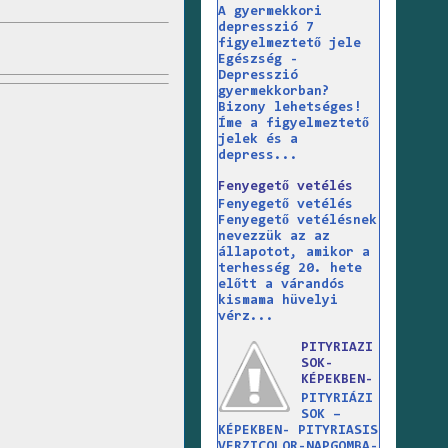
A gyermekkori
depresszió 7
figyelmeztető jele
Egészség -
Depresszió
gyermekkorban?
Bizony lehetséges!
Íme a figyelmeztető
jelek és a
depress...
Fenyegető vetélés
Fenyegető vetélés
Fenyegető vetélésnek
nevezzük az az
állapotot, amikor a
terhesség 20. hete
előtt a várandós
kismama hüvelyi
vérz...
PITYRIAZI
SOK-
KÉPEKBEN-
PITYRIÁZI
SOK –
KÉPEKBEN- PITYRIASIS
VERZICOLOR-NAPGOMBA-