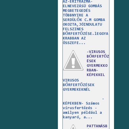
AZ-ERITRAZMA-
ELNEVEZÁSÜ GOMBÁS
MEGBETEGEDÉS
TÖBBNYIRE A
SERDÜLŐK C.M GOMBA
OKOZTA,JÓINDULATU
FELSZINES
BŐRFERTŐZÉSE.lEGGYA
KRABBAN AZ
ÖSSZEFE...
-VIRUSOS
BŐRFERTŐZ
ÉSEK
GYERMEKKO
RBAN-
KÉPEKKEL
VIRUSOS
BŐRFERTŐZÉSEK
GYERMEKEKNÉL
-
KÉPEKBEN- Számos
vírusfertőzés -
amilyen például a
kanyaró, a...
PATTANÁSB