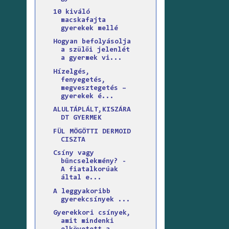
10 kiváló
macskafajta
gyerekek mellé
Hogyan befolyásolja
a szülői jelenlét
a gyermek vi...
Hízelgés,
fenyegetés,
megvesztegetés –
gyerekek é...
ALULTÁPLÁLT,KISZÁRA
DT GYERMEK
FÜL MÖGÖTTI DERMOID
CISZTA
Csíny vagy
bűncselekmény? -
A fiatalkorúak
által e...
A leggyakoribb
gyerekcsínyek ...
Gyerekkori csínyek,
amit mindenki