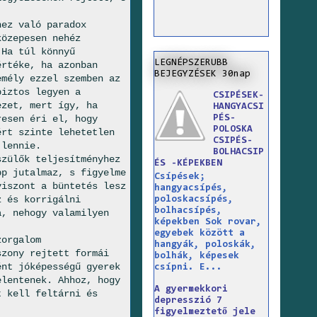
hez való paradox
közepesen nehéz
(Ha túl könnyű
LEGNÉPSZERUBB
értéke, ha azonban
BEJEGYZÉSEK 30nap
emély ezzel szemben az
biztos legyen a
CSIPÉSEK-
ezet, mert így, ha
HANGYACSI
PÉS-
resen éri el, hogy
POLOSKA
ért szinte lehetetlen
CSIPÉS-
 lennie.
BOLHACSIP
szülők teljesítményhez
ÉS -KÉPEKBEN
pp jutalmaz, s figyelme
Csípések;
viszont a büntetés lesz
hangyacsípés,
z és korrigálni
poloskacsípés,
bolhacsípés,
a, nehogy valamilyen
képekben Sok rovar,
egyebek között a
zorgalom
hangyák, poloskák,
szony rejtett formái
bolhák, képesek
ént jóképességű gyerek
csípni. E...
elentenek. Ahhoz, hogy
A gyermekkori
t kell feltárni és
depresszió 7
figyelmeztető jele