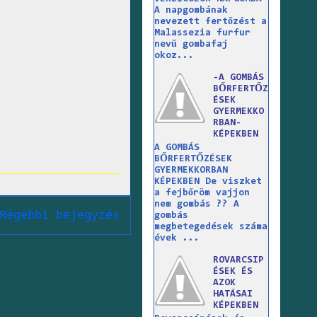
A napgombának
nevezett fertőzést a
Malassezia furfur
nevű gombafaj
okoz...
-A GOMBÁS
BŐRFERTŐZ
ÉSEK
GYERMEKKO
RBAN-
KÉPEKBEN
A GOMBÁS
BŐRFERTŐZÉSEK
GYERMEKKORBAN
KÉPEKBEN De viszket
a fejbőröm vajjon
nem gombás ?? A
Régebbi bejegyzés
gombás
megbetegedések száma
évek ...
ROVARCSIP
ÉSEK ÉS
AZOK
HATÁSAI
KÉPEKBEN