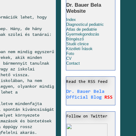
Dr. Bauer Bela
Website
ormációk lehet, hogy
Index
Diagnosticul pediatric
nep. Hány, de hány
Atlas de pediatrie
Gyermekgondozás
nak szülei és tanárai:
Böngésző
Studii clinice
Közéleti Írások
ban nem mindig egyszerű
Foto
rekek, akik minden
CV
, bármennyit tanulnak
Contact
vagy az iskolai
thető vissza.
 iskolában, ha nem
Read the RSS Feed
legyen, olyankor mindig
Dr. Bauer Bela
 lehet a
Official Blog
RSS
lletve mindenfajta
i spontán kíváncsiságát
melyet környezete
Follow on Twitter
lmazások és büntetések
a éppúgy rossz
gfelelni akarás.