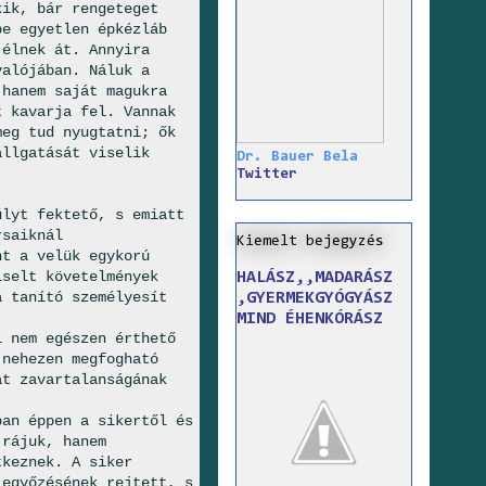
kik, bár rengeteget
be egyetlen épkézláb
 élnek át. Annyira
valójában. Náluk a
 hanem saját magukra
t kavarja fel. Vannak
meg tud nyugtatni; ők
allgatását viselik
Dr. Bauer Bela
Twitter
úlyt fektető, s emiatt
rsaiknál
Kiemelt bejegyzés
nt a velük egykorú
iselt követelmények
HALÁSZ,,MADARÁSZ
a tanító személyesít
,GYERMEKGYÓGYÁSZ
MIND ÉHENKÓRÁSZ
i nem egészen érthető
 nehezen megfogható
at zavartalanságának
ban éppen a sikertől és
 rájuk, hanem
tkeznek. A siker
legyőzésének rejtett, s