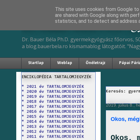
This site uses cookies from Google to d
are shared with Google along with perf
Dr. Bauer Béla Ph.D. 
statistics, and to detect and address 
Dr. Bauer Béla Ph.D. gyermekgyógyász főorvos, 50
a blog.bauerbela.ro kismamablog látogatóit. "Nag
Startlap
Weblap
Önéletrajz
Pápai Pári
ENCIKLOPÉDIA TARTALOMJEGYZÉK
* 2021 év TARTALOMJEGYZÉK
Keresés: gyer
* 2020 év TARTALOMJEGYZÉK
* 2019 év TARTALOMJEGYZÉK
* 2018 év TARTALOMJEGYZÉK
2019. július 8., h
* 2017 év TARTALOMJEGYZÉK
* 2016 év TARTALOMJEGYZÉK
* 2015 év TARTALOMJEGYZÉK
Okos, még
* 2014 év TARTALOMJEGYZÉK
* 2013 év TARTALOMJEGYZÉK
* 2012 év TARTALOMJEGYZÉK
Okos, 
* 2011 év TARTALOMJEGYZÉK