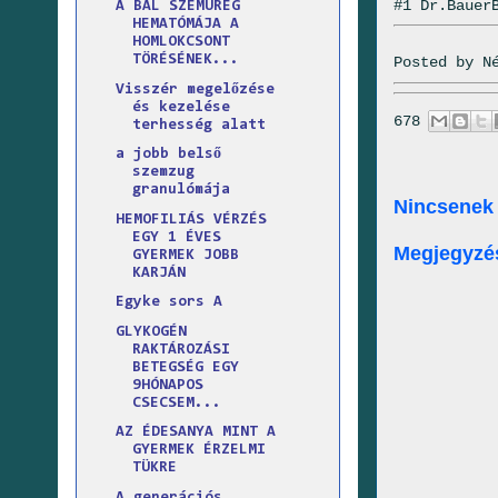
#1 Dr.Bauer
A BAL SZEMÜREG
HEMATÓMÁJA A
HOMLOKCSONT
TÖRÉSÉNEK...
Posted by
N
Visszér megelőzése
és kezelése
678
terhesség alatt
a jobb belső
szemzug
granulómája
Nincsenek
HEMOFILIÁS VÉRZÉS
EGY 1 ÉVES
Megjegyzé
GYERMEK JOBB
KARJÁN
Egyke sors A
GLYKOGÉN
RAKTÁROZÁSI
BETEGSÉG EGY
9HÓNAPOS
CSECSEM...
AZ ÉDESANYA MINT A
GYERMEK ÉRZELMI
TÜKRE
A generációs