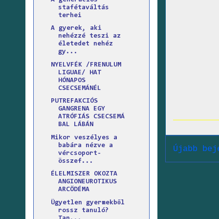
stafétaváltás
terhei
A gyerek, aki
nehézzé teszi az
életedet nehéz
gy...
NYELVFÉK /FRENULUM
LIGUAE/ HAT
HÓNAPOS
CSECSEMÁNÉL
PUTREFAKCIÓS
GANGRENA EGY
ATRÓFIÁS CSECSEMÁ
BAL LÁBÁN
Mikor veszélyes a
babára nézve a
Újabb bej
vércsoport-
összef...
ÉLELMISZER OKOZTA
ANGIONEUROTIKUS
ARCÖDÉMA
Ügyetlen gyermekből
rossz tanuló?
Tan...