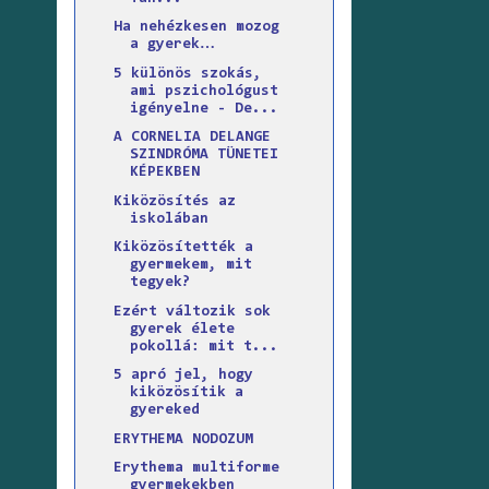
Ha nehézkesen mozog
a gyerek…
5 különös szokás,
ami pszichológust
igényelne - De...
A CORNELIA DELANGE
SZINDRÓMA TÜNETEI
KÉPEKBEN
Kiközösítés az
iskolában
Kiközösítették a
gyermekem, mit
tegyek?
Ezért változik sok
gyerek élete
pokollá: mit t...
5 apró jel, hogy
kiközösítik a
gyereked
ERYTHEMA NODOZUM
Erythema multiforme
gyermekekben