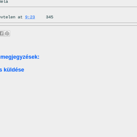
Bela
évtelen
at
9:23
345
 megjegyzések:
s küldése