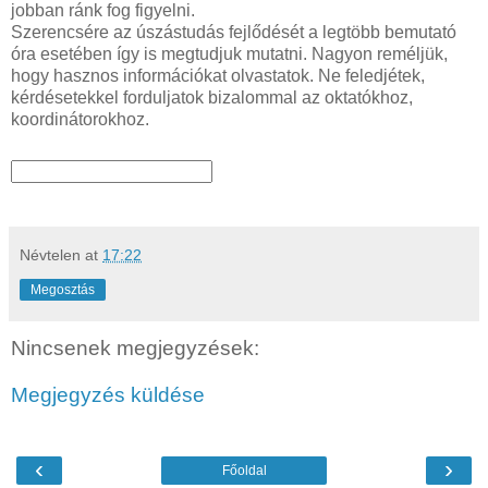
jobban ránk fog figyelni.
Szerencsére az úszástudás fejlődését a legtöbb bemutató
óra esetében így is megtudjuk mutatni. Nagyon reméljük,
hogy hasznos információkat olvastatok. Ne feledjétek,
kérdésetekkel forduljatok bizalommal az oktatókhoz,
koordinátorokhoz.
Névtelen
at
17:22
Megosztás
Nincsenek megjegyzések:
Megjegyzés küldése
‹
›
Főoldal