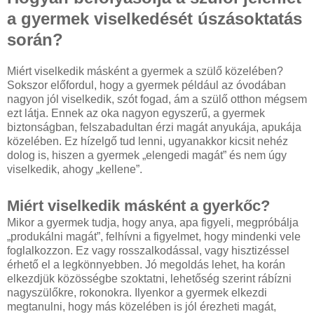
a gyermek viselkedését úszásoktatás
során?
Miért viselkedik másként a gyermek a szülő közelében?
Sokszor előfordul, hogy a gyermek például az óvodában
nagyon jól viselkedik, szót fogad, ám a szülő otthon mégsem
ezt látja. Ennek az oka nagyon egyszerű, a gyermek
biztonságban, felszabadultan érzi magát anyukája, apukája
közelében. Ez hízelgő tud lenni, ugyanakkor kicsit nehéz
dolog is, hiszen a gyermek „elengedi magát” és nem úgy
viselkedik, ahogy „kellene”.
Miért viselkedik másként a gyerkőc?
Mikor a gyermek tudja, hogy anya, apa figyeli, megpróbálja
„produkálni magát”, felhívni a figyelmet, hogy mindenki vele
foglalkozzon. Ez vagy rosszalkodással, vagy hisztizéssel
érhető el a legkönnyebben. Jó megoldás lehet, ha korán
elkezdjük közösségbe szoktatni, lehetőség szerint rábízni
nagyszülőkre, rokonokra. Ilyenkor a gyermek elkezdi
megtanulni, hogy más közelében is jól érezheti magát,