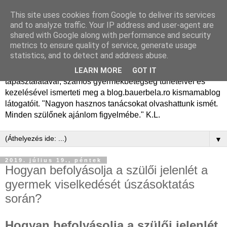
This site uses cookies from Google to deliver its services
Dr. Bauer Béla Ph.D.
and to analyze traffic. Your IP address and user-agent are
shared with Google along with performance and security
gyermekgyógyász
metrics to ensure quality of service, generate usage
statistics, and to detect and address abuse.
Dr. Bauer Béla Ph.D. gyermekgyógyász főorvos, 50 éves
LEARN MORE
GOT IT
tapasztalatával, számos gyermekbetegség tüneteivel és
kezelésével ismerteti meg a blog.bauerbela.ro kismamablog
látogatóit. "Nagyon hasznos tanácsokat olvashattunk ismét.
Minden szülőnek ajánlom figyelmébe." K.L.
▼
2019. július 19., péntek
Hogyan befolyásolja a szülői jelenlét a
gyermek viselkedését úszásoktatás
során?
Hogyan befolyásolja a szülői jelenlét