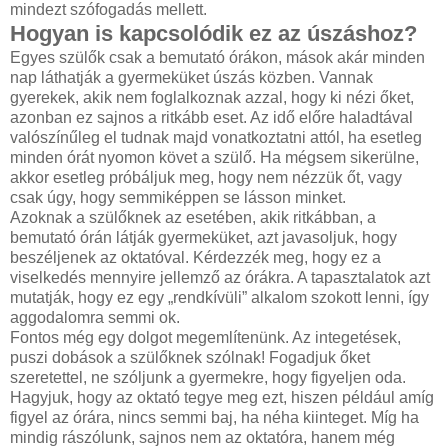
mindezt szófogadás mellett.
Hogyan is kapcsolódik ez az úszáshoz?
Egyes szülők csak a bemutató órákon, mások akár minden
nap láthatják a gyermeküket úszás közben. Vannak
gyerekek, akik nem foglalkoznak azzal, hogy ki nézi őket,
azonban ez sajnos a ritkább eset. Az idő előre haladtával
valószínűleg el tudnak majd vonatkoztatni attól, ha esetleg
minden órát nyomon követ a szülő. Ha mégsem sikerülne,
akkor esetleg próbáljuk meg, hogy nem nézzük őt, vagy
csak úgy, hogy semmiképpen se lásson minket.
Azoknak a szülőknek az esetében, akik ritkábban, a
bemutató órán látják gyermeküket, azt javasoljuk, hogy
beszéljenek az oktatóval. Kérdezzék meg, hogy ez a
viselkedés mennyire jellemző az órákra. A tapasztalatok azt
mutatják, hogy ez egy „rendkívüli” alkalom szokott lenni, így
aggodalomra semmi ok.
Fontos még egy dolgot megemlítenünk. Az integetések,
puszi dobások a szülőknek szólnak! Fogadjuk őket
szeretettel, ne szóljunk a gyermekre, hogy figyeljen oda.
Hagyjuk, hogy az oktató tegye meg ezt, hiszen például amíg
figyel az órára, nincs semmi baj, ha néha kiinteget. Míg ha
mindig rászólunk, sajnos nem az oktatóra, hanem még