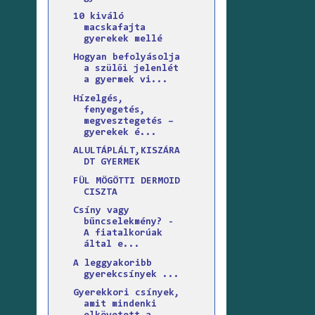
10 kiváló
macskafajta
gyerekek mellé
Hogyan befolyásolja
a szülői jelenlét
a gyermek vi...
Hízelgés,
fenyegetés,
megvesztegetés –
gyerekek é...
ALULTÁPLÁLT,KISZÁRA
DT GYERMEK
FÜL MÖGÖTTI DERMOID
CISZTA
Csíny vagy
bűncselekmény? -
A fiatalkorúak
által e...
A leggyakoribb
gyerekcsínyek ...
Gyerekkori csínyek,
amit mindenki