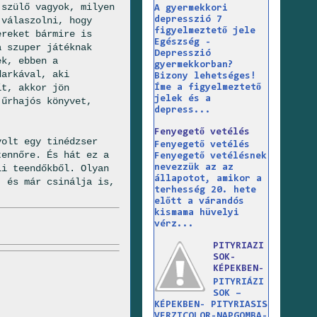
 szülő vagyok, milyen
A gyermekkori
depresszió 7
 válaszolni, hogy
figyelmeztető jele
ereket bármire is
Egészség -
a szuper játéknak
Depresszió
ek, ebben a
gyermekkorban?
darkával, aki
Bizony lehetséges!
ít, akkor jön
Íme a figyelmeztető
jelek és a
 űrhajós könyvet,
depress...
Fenyegető vetélés
volt egy tinédzser
Fenyegető vetélés
tennőre. És hát ez a
Fenyegető vetélésnek
li teendőkből. Olyan
nevezzük az az
állapotot, amikor a
, és már csinálja is,
terhesség 20. hete
előtt a várandós
kismama hüvelyi
vérz...
PITYRIAZI
SOK-
KÉPEKBEN-
PITYRIÁZI
SOK –
KÉPEKBEN- PITYRIASIS
VERZICOLOR-NAPGOMBA-