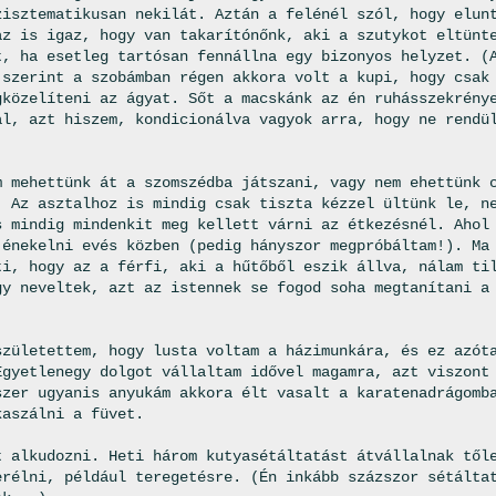
zisztematikusan nekilát. Aztán a felénél szól, hogy elun
az is igaz, hogy van takarítónőnk, aki a szutykot eltünt
t, ha esetleg tartósan fennállna egy bizonyos helyzet. (
 szerint a szobámban régen akkora volt a kupi, hogy csak
gközelíteni az ágyat. Sőt a macskánk az én ruhásszekrény
al, azt hiszem, kondicionálva vagyok arra, hogy ne rendü
m mehettünk át a szomszédba játszani, vagy nem ehettünk 
. Az asztalhoz is mindig csak tiszta kézzel ültünk le, n
s mindig mindenkit meg kellett várni az étkezésnél. Ahol
 énekelni evés közben (pedig hányszor megpróbáltam!). Ma
ti, hogy az a férfi, aki a hűtőből eszik állva, nálam ti
gy neveltek, azt az istennek se fogod soha megtanítani a
!
születettem, hogy lusta voltam a házimunkára, és ez azót
Egyetlenegy dolgot vállaltam idővel magamra, azt viszont
szer ugyanis anyukám akkora élt vasalt a karatenadrágomb
kaszálni a füvet.
t alkudozni. Heti három kutyasétáltatást átvállalnak től
erélni, például teregetésre. (Én inkább százszor sétálta