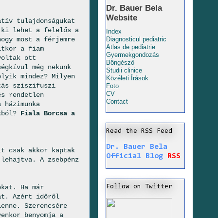
Dr. Bauer Bela
Website
atív tulajdonságukat
ki lehet a felelős a
Index
hogy most a férjemre
Diagnosticul pediatric
Atlas de pediatrie
ltkor a fiam
Gyermekgondozás
voltak ott
Böngésző
ségkívül még nekünk
Studii clinice
olyik mindez? Milyen
Közéleti Írások
tás sziszifuszi
Foto
CV
és rendetlen
Contact
a házimunka
ukból?
Fiala Borcsa a
Read the RSS Feed
Dr. Bauer Bela
it csak akkor kaptak
Official Blog
RSS
 lehajtva. A zsebpénz
Follow on Twitter
okat. Ha már
át. Azért időről
lenne. Szerencsére
yenkor benyomja a