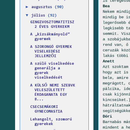
is teregess
Bea
►
augusztus
(90)
Nekem mindi
▼
július
(92)
mindig be i
GINGIVOSZTOMATITISZ
legerősebb 
2 ÉVES GYERKEKM
legkisebb t
semmit. Vis
A „kizsákmányoló”
a szobájukb
gyermek
rend van, ő
A SZORONGÓ GYERMEK
ceruzák köz
VISELKEDÉSI
lakás többi
JELLEMZŐI
Anett
A szülő viselkedése
Azt szoktam
generálja a
hogy azt is
gyerek
bele, amire
viselkedését
megrágott, 
A KÜLSŐ NEMI SZEBVK
pálcika, id
VELESZÜLETETT
csak kijönn
ÉRDAGANATA EGY
8...
kincseiket.
hátráltatna
CSECSEMÁKORI
segítségükk
GYNECOMASTIA
Dóri
Lehangolt, szomorú
Barnabás má
gyerekek
mindent a h