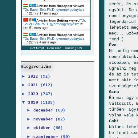
zenét, és s
A visitor from
Budapest
viewed
együtt. De 
"
Dr. Bauer Béla Ph.D. gyermekgyógyász:
…
"
21 hrs 17 mins ago
nem fenyege
A visitor from
Beijing
viewed "
Dr.
legendárium
Bauer Béla Ph.D. gyermekgyógyász
"
21
lehetett me
hrs 51 mins ago
meg... Szóv
A visitor from
Budapest
viewed
rend.)
"
Dr. Bauer Béla Ph.D. gyermekgyógyász:
…
"
22 hrs 4 mins ago
Éva
Get Script
Real Time
Tracking ON
Mi addig ne
nem raktunk
szobában, é
Blogarchívum
ugrálni meg
és az is tu
►
2022
(92)
mert akit í
►
2021
(612)
szentségére
Gina
►
2020
(747)
Én már úgy 
▼
2019
(1135)
változott. 
tűrően. Egy
►
december
(69)
volna vele 
►
november
(82)
Gabi
Nálunk lehe
►
október
(66)
be lehet cs
►
szeptember
(90)