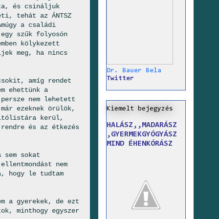
ta, és csináljuk
eti, tehát az ÁNTSZ
Amúgy a családi
 egy szűk folyosón
emben kölykezett
ljek meg, ha nincs
Dr. Bauer Bela
Twitter
csokit, amíg rendet
em ehettünk a
 persze nem lehetett
 már ezeknek örülök,
Kiemelt bejegyzés
ltólistára kerül,
HALÁSZ,,MADARÁSZ
 rendre és az étkezés
,GYERMEKGYÓGYÁSZ
MIND ÉHENKÓRÁSZ
a sem sokat
 ellentmondást nem
a, hogy le tudtam
em a gyerekek, de ezt
tok, minthogy egyszer