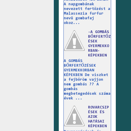
A napgombának
nevezett fertőzést a
Malassezia furfur
nevű gombafaj
okoz...
-A GOMBÁS
BŐRFERTŐZ
ÉSEK
GYERMEKKO
RBAN-
KÉPEKBEN
A GOMBÁS
BŐRFERTŐZÉSEK
GYERMEKKORBAN
KÉPEKBEN De viszket
a fejbőröm vajjon
nem gombás ?? A
gombás
megbetegedések száma
évek ...
ROVARCSIP
ÉSEK ÉS
AZOK
HATÁSAI
KÉPEKBEN