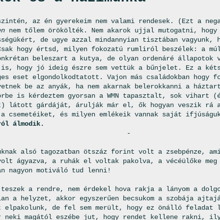
szintén, az én gyerekeim nem valami rendesek. (Ezt a neg
en
nem tőlem örökölték. Nem akarok ujjal mutogatni, hogy 
sségükért, de ugye azzal mindannyian tisztában vagyunk, 
Csak hogy értsd, milyen fokozatú rumliról beszélek: a mú
onkrétan beleszart a kutya, de olyan ordenáré állapotok 
 is, hogy jó ideig észre sem vettük a bűnjelet. Ez a két
ges eset elgondolkodtatott. Vajon más családokban hogy f
vetnek be az anyák, ha nem akarnak belerokkanni a háztar
örbe is kérdeztem gyorsan a WMN tapasztalt, sok vihart (
t) látott gárdáját, árulják már el, ők hogyan veszik rá 
 a csemetéiket, és milyen emlékeik vannak saját ifjúság
ról álmodik.
-
úknak alsó tagozatban ötszáz forint volt a zsebpénze, am
volt ágyazva, a ruhák el voltak pakolva, a vécéülőke meg
an nagyon motiváló tud lenni!
 teszek a rendre, nem érdekel hova rakja a lányom a dolg
lan a helyzet, akkor egyszerűen becsukom a szobája ajtaj
t elpakolunk, de fel sem merült, hogy ez önálló feladat 
r neki magától eszébe jut, hogy rendet kellene rakni, il