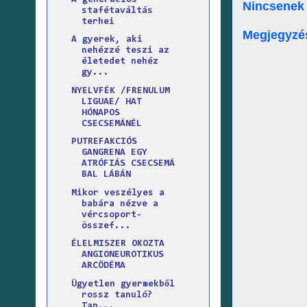
Nincsenek
stafétaváltás
terhei
Megjegyzé
A gyerek, aki
nehézzé teszi az
életedet nehéz
gy...
NYELVFÉK /FRENULUM
LIGUAE/ HAT
HÓNAPOS
CSECSEMÁNÉL
PUTREFAKCIÓS
GANGRENA EGY
ATRÓFIÁS CSECSEMÁ
BAL LÁBÁN
Mikor veszélyes a
babára nézve a
vércsoport-
összef...
ÉLELMISZER OKOZTA
ANGIONEUROTIKUS
ARCÖDÉMA
Ügyetlen gyermekből
rossz tanuló?
Tan...