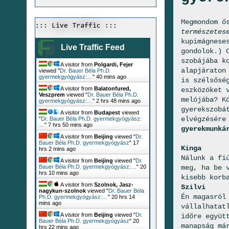
Megmondom ő
::: Live Traffic :::
természetes
kupimágnese
Live Traffic Feed
gondolok.) 
szobájába k
A visitor from
Polgardi, Fejer
alapjáraton
viewed "
Dr. Bauer Béla Ph.D.
gyermekgyógyász:…
"
40 mins ago
is szélsősé
A visitor from
Balatonfured,
eszközöket 
Veszprem
viewed "
Dr. Bauer Béla Ph.D.
melójába? K
gyermekgyógyász:…
"
2 hrs 48 mins ago
gyerekszobá
A visitor from
Budapest
viewed
elvégzésére
"
Dr. Bauer Béla Ph.D. gyermekgyógyász:
…
"
7 hrs 50 mins ago
gyerekmunká
A visitor from
Beijing
viewed "
Dr.
Bauer Béla Ph.D. gyermekgyógyász
"
17
Kinga
hrs 2 mins ago
Nálunk a fi
A visitor from
Beijing
viewed "
Dr.
meg, ha be 
Bauer Béla Ph.D. gyermekgyógyász:…
"
20
hrs 10 mins ago
kisebb korb
A visitor from
Szolnok, Jasz-
Szilvi
nagykun-szolnok
viewed "
Dr. Bauer Béla
Én magasról
Ph.D. gyermekgyógyász:…
"
20 hrs 14
mins ago
vállalhatat
A visitor from
Beijing
viewed "
Dr.
időre együt
Bauer Béla Ph.D. gyermekgyógyász
"
20
manapság má
hrs 22 mins ago