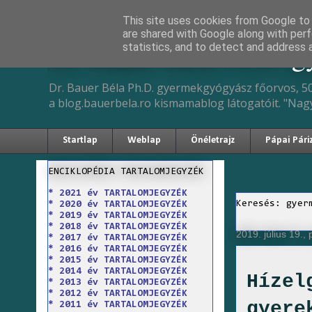
This site uses cookies from Google to d
are shared with Google along with perf
Dr. Bauer Béla Ph.D. 
statistics, and to detect and address 
Dr. Bauer Béla Ph.D. gyermekgyógyász főorvos, 50
a blog.bauerbela.ro kismamablog látogatóit. "Nag
Startlap
Weblap
Önéletrajz
Pápai Pári
ENCIKLOPÉDIA TARTALOMJEGYZÉK
* 2021 év TARTALOMJEGYZÉK
Keresés: gyer
* 2020 év TARTALOMJEGYZÉK
* 2019 év TARTALOMJEGYZÉK
* 2018 év TARTALOMJEGYZÉK
2019. július 19.,
* 2017 év TARTALOMJEGYZÉK
* 2016 év TARTALOMJEGYZÉK
* 2015 év TARTALOMJEGYZÉK
* 2014 év TARTALOMJEGYZÉK
Hízel
* 2013 év TARTALOMJEGYZÉK
* 2012 év TARTALOMJEGYZÉK
gyere
* 2011 év TARTALOMJEGYZÉK