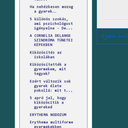
Ha nehézkesen mozog
a gyerek…
5 különös szokás,
ami pszichológust
igényelne - De...
Újabb bej
A CORNELIA DELANGE
SZINDRÓMA TÜNETEI
KÉPEKBEN
Kiközösítés az
iskolában
Kiközösítették a
gyermekem, mit
tegyek?
Ezért változik sok
gyerek élete
pokollá: mit t...
5 apró jel, hogy
kiközösítik a
gyereked
ERYTHEMA NODOZUM
Erythema multiforme
gyermekekben