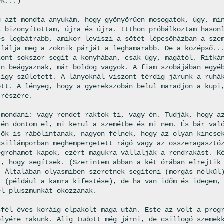
ek...)
g azt mondta anyukám, hogy gyönyörűen mosogatok, úgy, mi
s bizonyítottam, újra és újra. Itthon próbálkoztam hason
és legbátrabb, amikor leviszi a sötét lépcsőházban a sze
alálja meg a zoknik párját a leghamarabb. De a középső..
zont sokszor segít a konyhában, csak úgy, magától. Ritká
an beágyaznak, már boldog vagyok. A fiam szobájában egyé
 így született. A lányoknál viszont térdig járunk a ruhá
ött. A lényeg, hogy a gyerekszobán belül maradjon a kupi
 részére.
 mondani: vagy rendet raktok ti, vagy én. Tudják, hogy a
 én döntöm el, mi kerül a szemétbe és mi nem. És bár val
 ők is rábólintanak, nagyon félnek, hogy az olyan kincse
csillámporban meghempergetett rágó vagy az összeragasztó
egrohamot kapok, ezért magukra vállalják a rendrakást. K
i, hogy segítsek. (Szerintem abban a két órában elrejtik
) Általában olyasmiben szeretnek segíteni (morgás nélkül
k (például a kamra kifestése), de ha van időm és idegem,
el pluszmunkát okozzanak.
sfél éves koráig elpakolt maga után. Este az volt a prog
elyére rakunk. Alig tudott még járni, de csillogó szemek