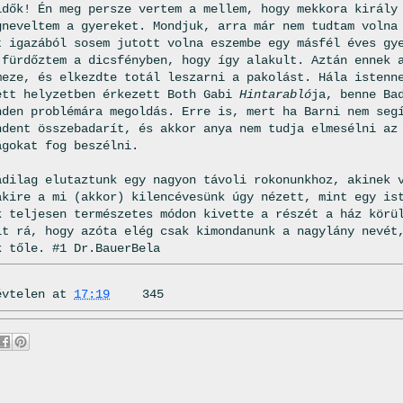
idők! Én meg persze vertem a mellem, hogy mekkora király
gneveltem a gyereket. Mondjuk, arra már nem tudtam volna
t igazából sosem jutott volna eszembe egy másfél éves gy
 fürdőztem a dicsfényben, hogy így alakult. Aztán ennek 
meze, és elkezdte totál leszarni a pakolást. Hála istenn
ett helyzetben érkezett Both Gabi
Hintarabló
ja, benne Ba
nden problémára megoldás. Erre is, mert ha Barni nem seg
ndent összebadarít, és akkor anya nem tudja elmesélni az
ágokat fog beszélni.
ádilag elutaztunk egy nagyon távoli rokonunkhoz, akinek 
akire a mi (akkor) kilencévesünk úgy nézett, mint egy is
k teljesen természetes módon kivette a részét a ház körü
lt rá, hogy azóta elég csak kimondanunk a nagylány nevét
k tőle. #1 Dr.BauerBela
évtelen
at
17:19
345