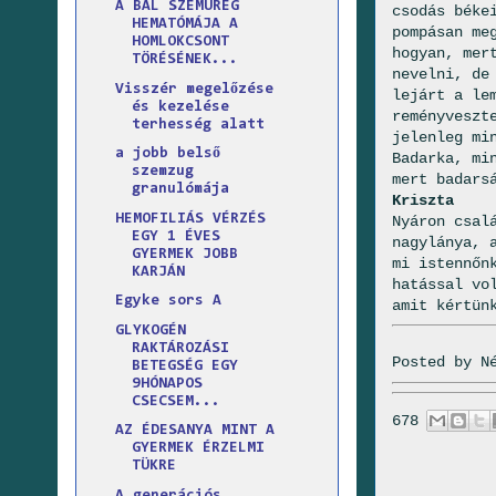
A BAL SZEMÜREG
csodás béke
HEMATÓMÁJA A
pompásan me
HOMLOKCSONT
hogyan, mer
TÖRÉSÉNEK...
nevelni, de
Visszér megelőzése
lejárt a le
és kezelése
reményveszt
terhesség alatt
jelenleg mi
a jobb belső
Badarka, mi
szemzug
mert badars
granulómája
Kriszta
HEMOFILIÁS VÉRZÉS
Nyáron csal
EGY 1 ÉVES
nagylánya, 
GYERMEK JOBB
mi istennőn
KARJÁN
hatással vo
Egyke sors A
amit kértün
GLYKOGÉN
RAKTÁROZÁSI
Posted by
N
BETEGSÉG EGY
9HÓNAPOS
CSECSEM...
678
AZ ÉDESANYA MINT A
GYERMEK ÉRZELMI
TÜKRE
A generációs