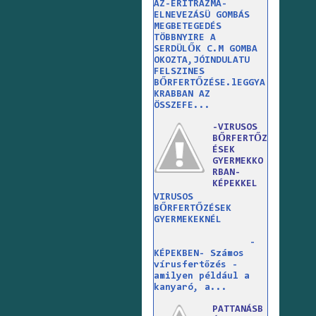
AZ-ERITRAZMA-
ELNEVEZÁSÜ GOMBÁS
MEGBETEGEDÉS
TÖBBNYIRE A
SERDÜLŐK C.M GOMBA
OKOZTA,JÓINDULATU
FELSZINES
BŐRFERTŐZÉSE.lEGGYA
KRABBAN AZ
ÖSSZEFE...
-VIRUSOS
BŐRFERTŐZ
ÉSEK
GYERMEKKO
RBAN-
KÉPEKKEL
VIRUSOS
BŐRFERTŐZÉSEK
GYERMEKEKNÉL
-
KÉPEKBEN- Számos
vírusfertőzés -
amilyen például a
kanyaró, a...
PATTANÁSB