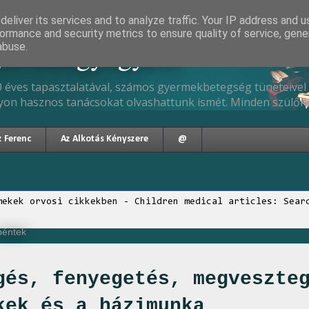
eliver its services and to analyze traffic. Your IP address and 
ormance and security metrics to ensure quality of service, gen
gyermekgyógyász
abuse.
 éves tapasztalatával, számos gyermekbetegség tüneteivel 
yon hasznos tanácsokat olvashattunk ismét. Minden szülőne
z Ferenc
Az Alkotás Kényszere
@
mekek orvosi cikkekben - Children medical articles: Sear
 péntek
gés, fenyegetés, megveszte
kek és a házimunka