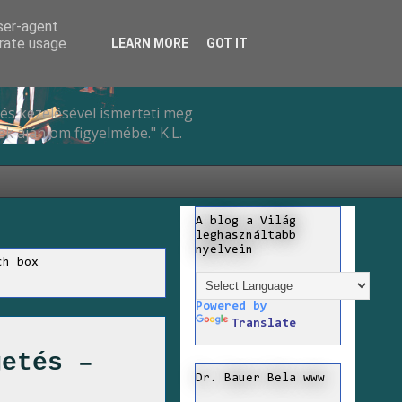
user-agent
erate usage
LEARN MORE
GOT IT
és kezelésével ismerteti meg
k ajánlom figyelmébe." K.L.
A blog a Világ
leghasználtabb
nyelvein
ch box
Powered by
Translate
getés –
Dr. Bauer Bela www