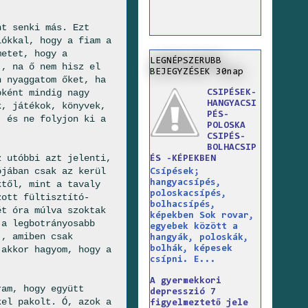
nt senki más. Ezt
lókkal, hogy a fiam a
metet, hogy a
LEGNÉPSZERUBB
., na ő nem hisz el
BEJEGYZÉSEK 30nap
n nyaggatom őket, ha
bként mindig nagy
CSIPÉSEK-
HANGYACSI
k, játékok, könyvek,
PÉS-
, és ne folyjon ki a
POLOSKA
CSIPÉS-
BOLHACSIP
z utóbbi azt jelenti,
ÉS -KÉPEKBEN
ójában csak az kerül
Csípések;
hangyacsípés,
ktől, mint a tavaly
poloskacsípés,
zott fültisztító-
bolhacsípés,
ét óra múlva szoktak
képekben Sok rovar,
 a legbotrányosabb
egyebek között a
), amiben csak
hangyák, poloskák,
bolhák, képesek
 akkor hagyom, hogy a
csípni. E...
A gyermekkori
ram, hogy együtt
depresszió 7
kel pakolt. Ó, azok a
figyelmeztető jele