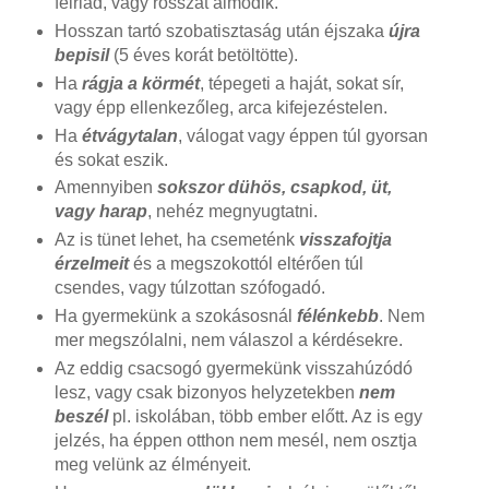
felriad, vagy rosszat álmodik.
Hosszan tartó szobatisztaság után éjszaka
újra
bepisil
(5 éves korát betöltötte).
Ha
rágja a körmét
, tépegeti a haját, sokat sír,
vagy épp ellenkezőleg, arca kifejezéstelen.
Ha
étvágytalan
, válogat vagy éppen túl gyorsan
és sokat eszik.
Amennyiben
sokszor dühös, csapkod, üt,
vagy harap
, nehéz megnyugtatni.
Az is tünet lehet, ha csemeténk
visszafojtja
érzelmeit
és a megszokottól eltérően túl
csendes, vagy túlzottan szófogadó.
Ha gyermekünk a szokásosnál
félénkebb
. Nem
mer megszólalni, nem válaszol a kérdésekre.
Az eddig csacsogó gyermekünk visszahúzódó
lesz, vagy csak bizonyos helyzetekben
nem
beszél
pl. iskolában, több ember előtt. Az is egy
jelzés, ha éppen otthon nem mesél, nem osztja
meg velünk az élményeit.