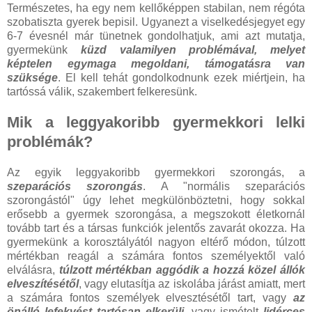
Természetes, ha egy nem kellőképpen stabilan, nem régóta
szobatiszta gyerek bepisil. Ugyanezt a viselkedésjegyet egy
6-7 évesnél már tünetnek gondolhatjuk, ami azt mutatja,
gyermekünk
küzd valamilyen problémával, melyet
képtelen egymaga megoldani, támogatásra van
szüksége
. El kell tehát gondolkodnunk ezek miértjein, ha
tartóssá válik, szakembert felkeresünk.
Mik a leggyakoribb gyermekkori lelki
problémák?
Az egyik leggyakoribb gyermekkori szorongás, a
szeparációs szorongás
. A "normális szeparációs
szorongástól" úgy lehet megkülönböztetni, hogy sokkal
erősebb a gyermek szorongása, a megszokott életkornál
tovább tart és a társas funkciók jelentős zavarát okozza. Ha
gyermekünk a korosztályától nagyon eltérő módon, túlzott
mértékban reagál a számára fontos személyektől való
elválásra,
túlzott mértékban aggódik a hozzá közel állók
elveszítésétől
, vagy elutasítja az iskolába járást amiatt, mert
a számára fontos személyek elvesztésétől tart, vagy
az
önálló lefekvést tartósan elkerüli
, vagy ismételt
lidérces