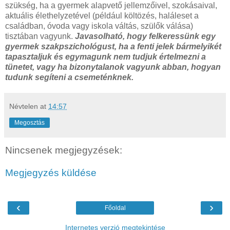
szükség, ha a gyermek alapvető jellemzőivel, szokásaival,
aktuális élethelyzetével (például költözés, haláleset a
családban, óvoda vagy iskola váltás, szülők válása)
tisztában vagyunk.
Javasolható, hogy felkeressünk egy
gyermek szakpszichológust, ha a fenti jelek bármelyikét
tapasztaljuk és egymagunk nem tudjuk értelmezni a
tünetet, vagy ha bizonytalanok vagyunk abban, hogyan
tudunk segíteni a csemeténknek.
Névtelen
at
14:57
Megosztás
Nincsenek megjegyzések:
Megjegyzés küldése
‹
›
Főoldal
Internetes verzió megtekintése