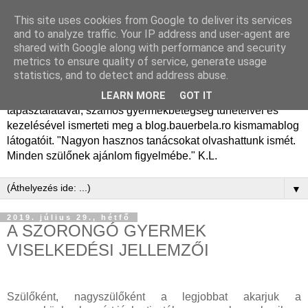
This site uses cookies from Google to deliver its services
Dr. Bauer Béla Ph.D.
and to analyze traffic. Your IP address and user-agent are
shared with Google along with performance and security
gyermekgyógyász
metrics to ensure quality of service, generate usage
statistics, and to detect and address abuse.
Dr. Bauer Béla Ph.D. gyermekgyógyász főorvos, 50 éves
LEARN MORE
GOT IT
tapasztalatával, számos gyermekbetegség tüneteivel és
kezelésével ismerteti meg a blog.bauerbela.ro kismamablog
látogatóit. "Nagyon hasznos tanácsokat olvashattunk ismét.
Minden szülőnek ajánlom figyelmébe." K.L.
▼
2019. július 29., hétfő
A SZORONGÓ GYERMEK
VISELKEDÉSI JELLEMZŐI
Szülőként, nagyszülőként a legjobbat akarjuk a