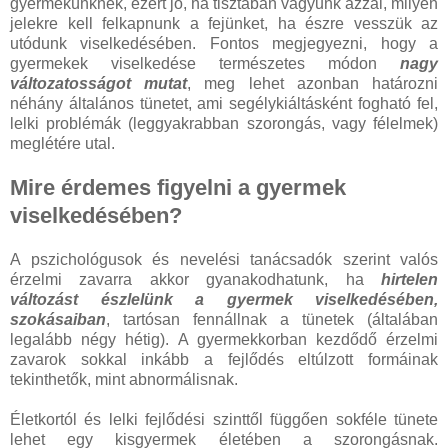
gyermekünknek, ezért jó, ha tisztában vagyunk azzal, milyen
jelekre kell felkapnunk a fejünket, ha észre vesszük az
utódunk viselkedésében. Fontos megjegyezni, hogy a
gyermekek viselkedése természetes módon
nagy
változatosságot mutat
, meg lehet azonban határozni
néhány általános tünetet, ami segélykiáltásként fogható fel,
lelki problémák (leggyakrabban szorongás, vagy félelmek)
meglétére utal.
Mire érdemes figyelni a gyermek
viselkedésében?
A pszichológusok és nevelési tanácsadók szerint valós
érzelmi zavarra akkor gyanakodhatunk, ha
hirtelen
változást észlelünk a gyermek viselkedésében,
szokásaiban
, tartósan fennállnak a tünetek (általában
legalább négy hétig). A gyermekkorban kezdődő érzelmi
zavarok sokkal inkább a fejlődés eltúlzott formáinak
tekinthetők, mint abnormálisnak.
Életkortól és lelki fejlődési szinttől függően sokféle tünete
lehet egy kisgyermek életében a szorongásnak.