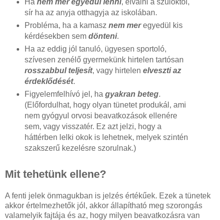
Ha
nem mer egyedül lenni
, elválni a szülőktől,
sír ha az anyja otthagyja az iskolában.
Probléma, ha a kamasz
nem mer
egyedül kis
kérdésekben sem
dönteni
.
Ha az eddig jól tanuló, ügyesen sportoló,
szívesen zenélő gyermekünk hirtelen tartósan
rosszabbul teljesít
, vagy hirtelen
elveszti az
érdeklődését
.
Figyelemfelhívó jel, ha
gyakran beteg
.
(Előfordulhat, hogy olyan tünetet produkál, ami
nem gyógyul orvosi beavatkozások ellenére
sem, vagy visszatér. Ez azt jelzi, hogy a
háttérben lelki okok is lehetnek, melyek szintén
szakszerű kezelésre szorulnak.)
Mit tehetünk ellene?
A fenti jelek önmagukban is jelzés értékűek. Ezek a tünetek
akkor értelmezhetők jól, akkor állapítható meg szorongás
valamelyik fajtája és az, hogy milyen beavatkozásra van