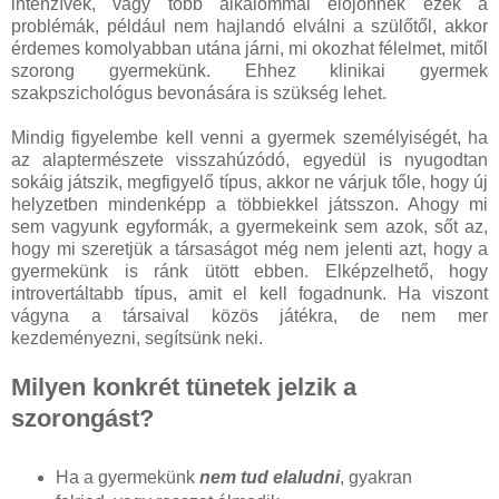
intenzívek, vagy több alkalommal előjönnek ezek a
problémák, például nem hajlandó elválni a szülőtől, akkor
érdemes komolyabban utána járni, mi okozhat félelmet, mitől
szorong gyermekünk. Ehhez klinikai gyermek
szakpszichológus bevonására is szükség lehet.
Mindig figyelembe kell venni a gyermek személyiségét, ha
az alaptermészete visszahúzódó, egyedül is nyugodtan
sokáig játszik, megfigyelő típus, akkor ne várjuk tőle, hogy új
helyzetben mindenképp a többiekkel játsszon. Ahogy mi
sem vagyunk egyformák, a gyermekeink sem azok, sőt az,
hogy mi szeretjük a társaságot még nem jelenti azt, hogy a
gyermekünk is ránk ütött ebben. Elképzelhető, hogy
introvertáltabb típus, amit el kell fogadnunk. Ha viszont
vágyna a társaival közös játékra, de nem mer
kezdeményezni, segítsünk neki.
Milyen konkrét tünetek jelzik a
szorongást?
Ha a gyermekünk
nem tud elaludni
, gyakran