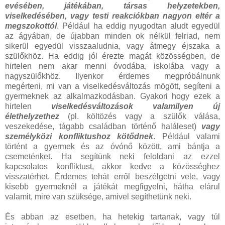
evésében, játékában, társas helyzetekben,
viselkedésében, vagy testi reakciókban nagyon eltér a
megszokottól
. Például ha eddig nyugodtan aludt egyedül
az ágyában, de újabban minden ok nélkül felriad, nem
sikerül egyedül visszaaludnia, vagy átmegy éjszaka a
szülőkhöz. Ha eddig jól érezte magát közösségben, de
hirtelen nem akar menni óvodába, iskolába vagy a
nagyszülőkhöz. Ilyenkor érdemes megpróbálnunk
megérteni, mi van a viselkedésváltozás mögött, segíteni a
gyermeknek az alkalmazkodásban. Gyakori hogy ezek a
hirtelen
viselkedésváltozások valamilyen új
élethelyzethez
(pl. költözés vagy a szülők válása,
veszekedése, tágabb családban történő haláleset)
vagy
személyközi konfliktushoz kötődnek
. Például valami
történt a gyermek és az óvónő között, ami bántja a
csemeténket. Ha segítünk neki feloldani az ezzel
kapcsolatos konfliktust, akkor kedve a közösséghez
visszatérhet. Érdemes tehát erről beszélgetni vele, vagy
kisebb gyermeknél a játékát megfigyelni, hátha elárul
valamit, mire van szüksége, amivel segíthetünk neki.
És abban az esetben, ha hetekig tartanak, vagy túl