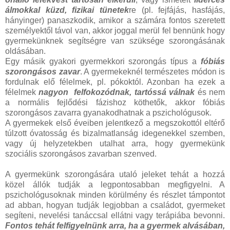
álmokkal küzd, fizikai tünetek
re (pl. fejfájás, hasfájás,
hányinger) panaszkodik, amikor a számára fontos szeretett
személyektől távol van, akkor joggal merül fel bennünk hogy
gyermekünknek segítségre van szüksége szorongásának
oldásában.
Egy másik gyakori gyermekkori szorongás típus a
fóbiás
szorongásos zavar
. A gyermekeknél természetes módon is
fordulnak elő félelmek, pl. pókoktól. Azonban ha ezek a
félelmek
nagyon felfokozódnak, tartóssá válnak
és nem
a normális fejlődési fázishoz köthetők, akkor fóbiás
szorongásos zavarra gyanakodhatnak a pszichológusok.
A gyermekek első éveiben jelentkező a megszokottól eltérő
túlzott óvatosság és bizalmatlanság idegenekkel szemben,
vagy új helyzetekben utalhat arra, hogy gyermekünk
szociális szorongásos zavarban szenved.
A gyermekünk szorongására utaló jeleket tehát a hozzá
közel állók tudják a legpontosabban megfigyelni. A
pszichológusoknak minden körülmény és részlet támpontot
ad abban, hogyan tudják legjobban a családot, gyermeket
segíteni, nevelési tanáccsal ellátni vagy terápiába bevonni.
Fontos tehát felfigyelnünk arra, ha a gyermek alvásában,