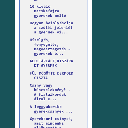
10 kiváló
macskafajta
gyerekek mellé
Hogyan befolyásolja
a szülői jelenlét
a gyermek vi...
Hízelgés,
fenyegetés,
megvesztegetés –
gyerekek é...
ALULTÁPLÁLT,KISZÁRA
DT GYERMEK
FÜL MÖGÖTTI DERMOID
CISZTA
Csíny vagy
bűncselekmény? -
A fiatalkorúak
által e...
A leggyakoribb
gyerekcsínyek ...
Gyerekkori csínyek,
amit mindenki