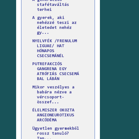
stafétaváltás
terhei
A gyerek, aki
nehézzé teszi az
életedet nehéz
gy...
NYELVFÉK /FRENULUM
LIGUAE/ HAT
HÓNAPOS
CSECSEMÁNÉL
PUTREFAKCIÓS
GANGRENA EGY
ATRÓFIÁS CSECSEMÁ
BAL LÁBÁN
Mikor veszélyes a
babára nézve a
vércsoport-
összef...
ÉLELMISZER OKOZTA
ANGIONEUROTIKUS
ARCÖDÉMA
Ügyetlen gyermekből
rossz tanuló?
Tan...