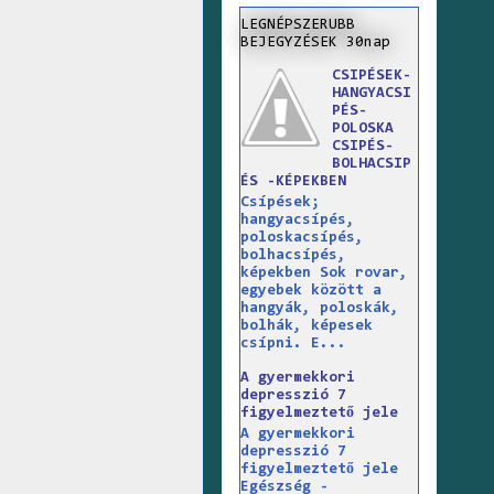
LEGNÉPSZERUBB
BEJEGYZÉSEK 30nap
CSIPÉSEK-
HANGYACSI
PÉS-
POLOSKA
CSIPÉS-
BOLHACSIP
ÉS -KÉPEKBEN
Csípések;
hangyacsípés,
poloskacsípés,
bolhacsípés,
képekben Sok rovar,
egyebek között a
hangyák, poloskák,
bolhák, képesek
csípni. E...
A gyermekkori
depresszió 7
figyelmeztető jele
A gyermekkori
depresszió 7
figyelmeztető jele
Egészség -