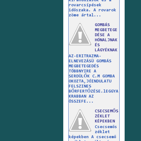
kirándulások és a
rovarcsípések
időszaka. A rovarok
zöme ártal...
GOMBÁS
MEGBETEGE
DÉSE A
HÓNALJNAK
ÉS
LÁGYÉKNAK
AZ-ERITRAZMA-
ELNEVEZÁSÜ GOMBÁS
MEGBETEGEDÉS
TÖBBNYIRE A
SERDÜLŐK C.M GOMBA
OKOZTA,JÓINDULATU
FELSZINES
BŐRFERTŐZÉSE.lEGGYA
KRABBAN AZ
ÖSSZEFE...
CSECSEMŐS
ZÉKLET
KÉPEKBEN
Csecsemős
zéklet
képekben A csecsemő