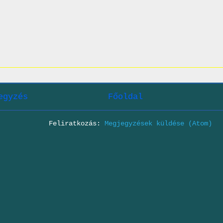
egyzés
Főoldal
Feliratkozás:
Megjegyzések küldése (Atom)