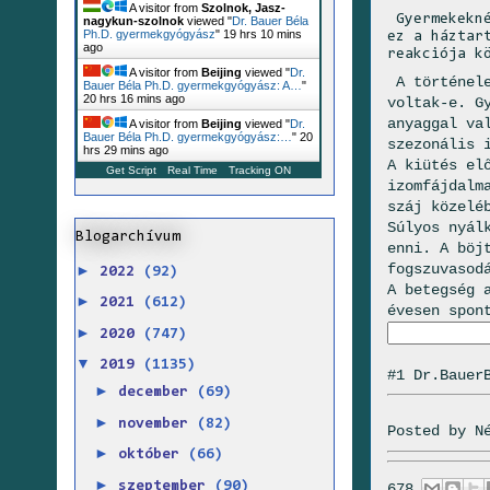
A visitor from
Szolnok, Jasz-
Gyermekekné
nagykun-szolnok
viewed "
Dr. Bauer Béla
Ph.D. gyermekgyógyász
"
19 hrs 10 mins
ez a háztar
ago
reakciója k
A visitor from
Beijing
viewed "
Dr.
A történele
Bauer Béla Ph.D. gyermekgyógyász: A…
"
20 hrs 16 mins ago
voltak-e. G
anyaggal va
A visitor from
Beijing
viewed "
Dr.
Bauer Béla Ph.D. gyermekgyógyász:…
"
20
szezonális 
hrs 29 mins ago
A kiütés el
Get Script
Real Time
Tracking ON
izomfájdalm
száj közelé
Súlyos nyál
Blogarchívum
enni. A böj
fogszuvasod
►
2022
(92)
A betegség 
►
2021
(612)
évesen spon
►
2020
(747)
▼
2019
(1135)
#1 Dr.Bauer
►
december
(69)
►
november
(82)
Posted by
N
►
október
(66)
►
szeptember
(90)
678