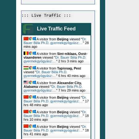
::: Live Traffic :::
Live Traffic Feed
A visitor from
Beijing
viewed "
Dr.
Bauer Béla Ph.D. gyermekgyógyász:…
"
28
mins ago
A visitor from
Sint-niklaas, Oost-
vlaanderen
viewed "
Dr. Bauer Béla Ph.D.
gyermekgyógyász:…
"
2 hrs 3 mins ago
A visitor from
Tapiosag, Pest
viewed "
Dr. Bauer Béla Ph.D.
gyermekgyógyász:…
"
6 hrs 40 mins ago
A visitor from
Alexander City,
Alabama
viewed "
Dr. Bauer Béla Ph.D.
gyermekgyógyász:…
"
7 hrs 29 mins ago
A visitor from
Beijing
viewed "
Dr.
Bauer Béla Ph.D. gyermekgyógyász:…
"
17
hrs 48 mins ago
A visitor from
Beijing
viewed "
Dr.
Bauer Béla Ph.D. gyermekgyógyász:…
"
18
hrs 10 mins ago
A visitor from
Beijing
viewed "
Dr.
Bauer Béla Ph.D. gyermekgyógyász:…
"
18
hrs 41 mins ago