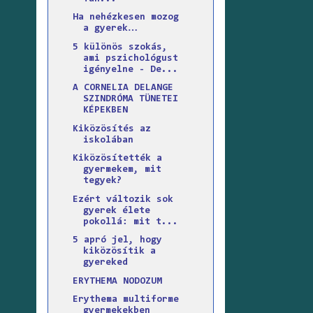
Ha nehézkesen mozog
a gyerek…
5 különös szokás,
ami pszichológust
igényelne - De...
A CORNELIA DELANGE
SZINDRÓMA TÜNETEI
KÉPEKBEN
Kiközösítés az
iskolában
Kiközösítették a
gyermekem, mit
tegyek?
Ezért változik sok
gyerek élete
pokollá: mit t...
5 apró jel, hogy
kiközösítik a
gyereked
ERYTHEMA NODOZUM
Erythema multiforme
gyermekekben