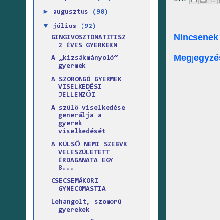
►
augusztus
(90)
▼
július
(92)
Nincsenek
GINGIVOSZTOMATITISZ
2 ÉVES GYERKEKM
Megjegyzé
A „kizsákmányoló”
gyermek
A SZORONGÓ GYERMEK
VISELKEDÉSI
JELLEMZŐI
A szülő viselkedése
generálja a
gyerek
viselkedését
A KÜLSŐ NEMI SZEBVK
VELESZÜLETETT
ÉRDAGANATA EGY
8...
CSECSEMÁKORI
GYNECOMASTIA
Lehangolt, szomorú
gyerekek