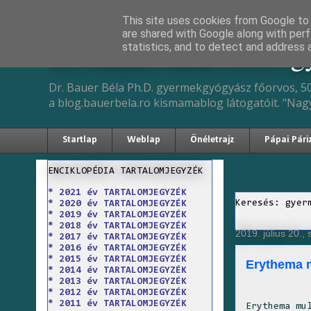
This site uses cookies from Google to d
are shared with Google along with perf
Dr. Bauer Béla Ph.D. 
statistics, and to detect and address 
Dr. Bauer Béla Ph.D. gyermekgyógyász főorvos, 50
a blog.bauerbela.ro kismamablog látogatóit. "Nag
Startlap
Weblap
Önéletrajz
Pápai Pári
ENCIKLOPÉDIA TARTALOMJEGYZÉK
* 2021 év TARTALOMJEGYZÉK
Keresés: gyer
* 2020 év TARTALOMJEGYZÉK
* 2019 év TARTALOMJEGYZÉK
* 2018 év TARTALOMJEGYZÉK
2019. július 20.,
* 2017 év TARTALOMJEGYZÉK
* 2016 év TARTALOMJEGYZÉK
* 2015 év TARTALOMJEGYZÉK
Erythema 
* 2014 év TARTALOMJEGYZÉK
* 2013 év TARTALOMJEGYZÉK
* 2012 év TARTALOMJEGYZÉK
* 2011 év TARTALOMJEGYZÉK
Erythema mu