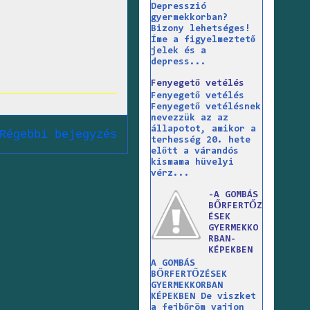
Depresszió
gyermekkorban?
Bizony lehetséges!
Íme a figyelmeztető
jelek és a
depress...
Fenyegető vetélés
Fenyegető vetélés
Fenyegető vetélésnek
nevezzük az az
állapotot, amikor a
Régebbi bejegyzés
terhesség 20. hete
előtt a várandós
kismama hüvelyi
vérz...
-A GOMBÁS
BŐRFERTŐZ
ÉSEK
GYERMEKKO
RBAN-
KÉPEKBEN
A GOMBÁS
BŐRFERTŐZÉSEK
GYERMEKKORBAN
KÉPEKBEN De viszket
a fejbőröm vajjon