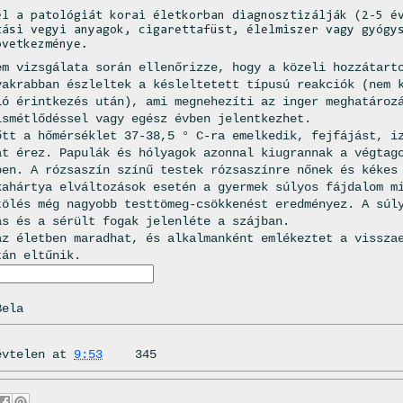
l a patológiát korai életkorban diagnosztizálják (2-5 é
tási vegyi anyagok, cigarettafüst, élelmiszer vagy gyógy
övetkezménye.
m vizsgálata során ellenőrizze, hogy a közeli hozzátart
yakrabban észleltek a késleltetett típusú reakciók (nem 
ló érintkezés után), ami megnehezíti az inger meghatároz
ismétlődéssel vagy egész évben jelentkezhet.
őtt a hőmérséklet 37-38,5 ° C-ra emelkedik, fejfájást, i
at érez. Papulák és hólyagok azonnal kiugrannak a végtag
ben. A rózsaszín színű testek rózsaszínre nőnek és kékes
kahártya elváltozások esetén a gyermek súlyos fájdalom m
tölés még nagyobb testtömeg-csökkenést eredményez. A súl
ás és a sérült fogak jelenléte a szájban.
az életben maradhat, és alkalmanként emlékeztet a vissza
tán eltűnik.
Bela
évtelen
at
9:53
345