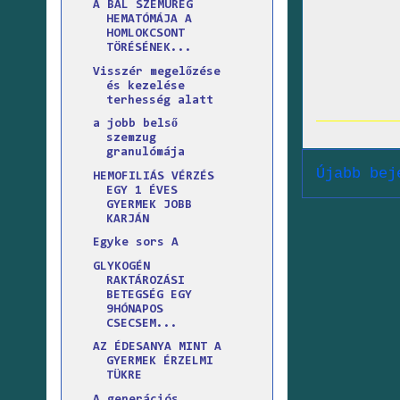
A BAL SZEMÜREG
HEMATÓMÁJA A
HOMLOKCSONT
TÖRÉSÉNEK...
Visszér megelőzése
és kezelése
terhesség alatt
a jobb belső
szemzug
granulómája
Újabb bej
HEMOFILIÁS VÉRZÉS
EGY 1 ÉVES
GYERMEK JOBB
KARJÁN
Egyke sors A
GLYKOGÉN
RAKTÁROZÁSI
BETEGSÉG EGY
9HÓNAPOS
CSECSEM...
AZ ÉDESANYA MINT A
GYERMEK ÉRZELMI
TÜKRE
A generációs