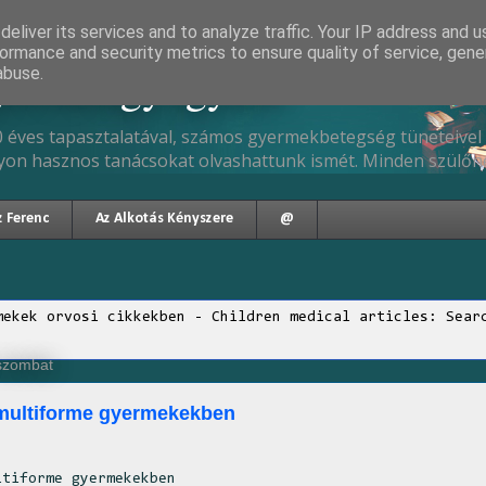
eliver its services and to analyze traffic. Your IP address and 
ormance and security metrics to ensure quality of service, gen
gyermekgyógyász
abuse.
 éves tapasztalatával, számos gyermekbetegség tüneteivel 
yon hasznos tanácsokat olvashattunk ismét. Minden szülőne
z Ferenc
Az Alkotás Kényszere
@
mekek orvosi cikkekben - Children medical articles: Sear
 szombat
multiforme gyermekekben
ltiforme gyermekekben