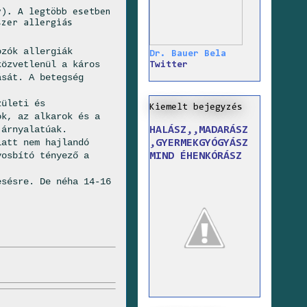
v). A legtöbb esetben
szer allergiás
ozók allergiák
Dr. Bauer Bela
közvetlenül a káros
Twitter
ását. A betegség
zületi és
Kiemelt bejegyzés
ok, az alkarok és a
 árnyalatúak.
HALÁSZ,,MADARÁSZ
iatt nem hajlandó
,GYERMEKGYÓGYÁSZ
yosbító tényező a
MIND ÉHENKÓRÁSZ
esésre. De néha 14-16