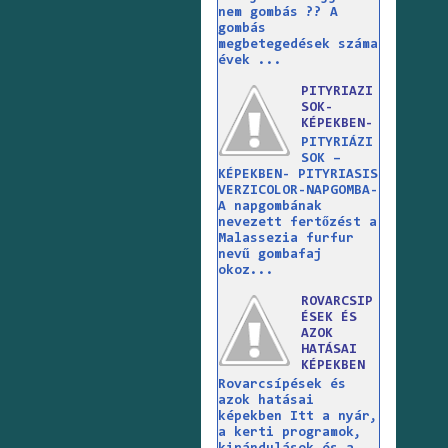
nem gombás ?? A
gombás
megbetegedések száma
évek ...
PITYRIAZI
SOK-
KÉPEKBEN-
PITYRIÁZI
SOK –
KÉPEKBEN- PITYRIASIS
VERZICOLOR-NAPGOMBA-
A napgombának
nevezett fertőzést a
Malassezia furfur
nevű gombafaj
okoz...
ROVARCSIP
ÉSEK ÉS
AZOK
HATÁSAI
KÉPEKBEN
Rovarcsípések és
azok hatásai
képekben Itt a nyár,
a kerti programok,