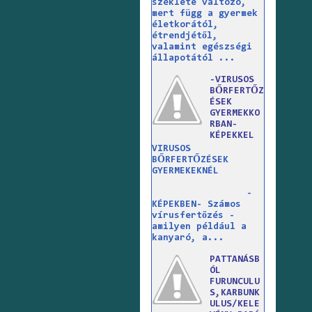
széklete változó,
mert függ a gyermek
életkorától,
étrendjétől,
valamint egészségi
állapotától ...
-VIRUSOS
BŐRFERTŐZ
ÉSEK
GYERMEKKO
RBAN-
KÉPEKKEL
VIRUSOS
BŐRFERTŐZÉSEK
GYERMEKEKNÉL
-
KÉPEKBEN- Számos
vírusfertőzés -
amilyen például a
kanyaró, a...
PATTANÁSB
ÓL
FURUNCULU
S,KARBUNK
ULUS/KELE