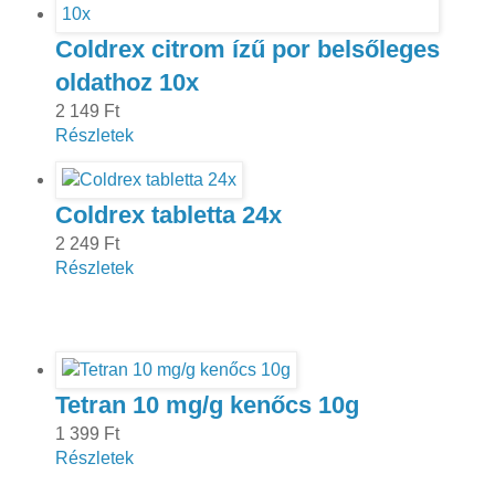
Coldrex citrom ízű por belsőleges
oldathoz 10x
2 149 Ft
Részletek
Coldrex tabletta 24x
2 249 Ft
Részletek
Tetran 10 mg/g kenőcs 10g
1 399 Ft
Részletek