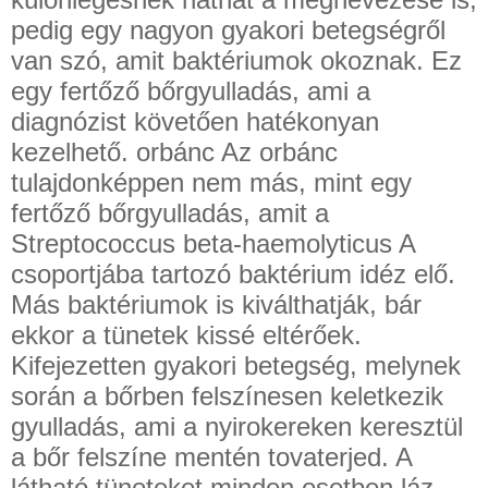
pedig egy nagyon gyakori betegségről
van szó, amit baktériumok okoznak. Ez
egy fertőző bőrgyulladás, ami a
diagnózist követően hatékonyan
kezelhető. orbánc Az orbánc
tulajdonképpen nem más, mint egy
fertőző bőrgyulladás, amit a
Streptococcus beta-haemolyticus A
csoportjába tartozó baktérium idéz elő.
Más baktériumok is kiválthatják, bár
ekkor a tünetek kissé eltérőek.
Kifejezetten gyakori betegség, melynek
során a bőrben felszínesen keletkezik
gyulladás, ami a nyirokereken keresztül
a bőr felszíne mentén tovaterjed. A
látható tüneteket minden esetben láz,