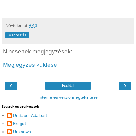
Névtelen
at
9:43
Megosztás
Nincsenek megjegyzések:
Megjegyzés küldése
‹
›
Főoldal
Internetes verzió megtekintése
Szerzok és szerkesztok
Dr.Bauer Adalbert
Erogat
Unknown