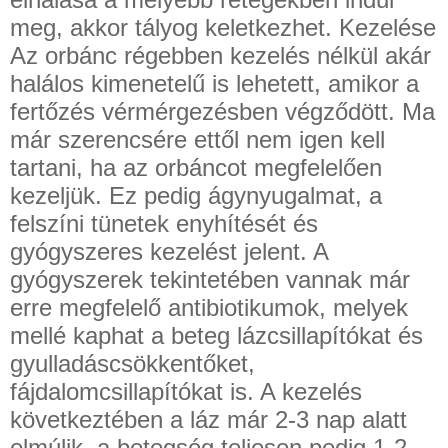
meg, akkor tályog keletkezhet. Kezelése
Az orbánc régebben kezelés nélkül akár
halálos kimenetelű is lehetett, amikor a
fertőzés vérmérgezésben végződött. Ma
már szerencsére ettől nem igen kell
tartani, ha az orbáncot megfelelően
kezeljük. Ez pedig ágynyugalmat, a
felszíni tünetek enyhítését és
gyógyszeres kezelést jelent. A
gyógyszerek tekintetében vannak már
erre megfelelő antibiotikumok, melyek
mellé kaphat a beteg lázcsillapítókat és
gyulladáscsökkentőket,
fájdalomcsillapítókat is. A kezelés
következtében a láz már 2-3 nap alatt
elmúlik, a betegség teljesen pedig 1-2