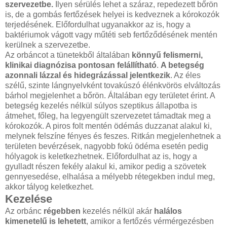
szervezetbe.
Ilyen sérülés lehet a száraz, repedezett bőrön
is, de a gombás fertőzések helyei is kedveznek a kórokozók
terjedésének. Előfordulhat ugyanakkor az is, hogy a
baktériumok vágott vagy műtéti seb fertőződésének mentén
kerülnek a szervezetbe.
Az orbáncot a tünetekből általában
könnyű felismerni,
klinikai diagnózisa pontosan felállítható
.
A betegség
azonnali lázzal és hidegrázással jelentkezik
. Az éles
szélű, szinte lángnyelvként tovakúszó élénkvörös elváltozás
bárhol megjelenhet a bőrön. Általában egy területet érint. A
betegség kezelés nélkül súlyos szeptikus állapotba is
átmehet, főleg, ha legyengült szervezetet támadtak meg a
kórokozók. A piros folt mentén ödémás duzzanat alakul ki,
melynek felszíne fényes és feszes. Ritkán megjelenhetnek a
területen bevérzések, nagyobb fokú ödéma esetén pedig
hólyagok is keletkezhetnek. Előfordulhat az is, hogy a
gyulladt részen fekély alakul ki, amikor pedig a szövetek
gennyesedése, elhalása a mélyebb rétegekben indul meg,
akkor tályog keletkezhet.
Kezelése
Az orbánc
régebben
kezelés nélkül akár
halálos
kimenetelű is lehetett
, amikor a fertőzés vérmérgezésben