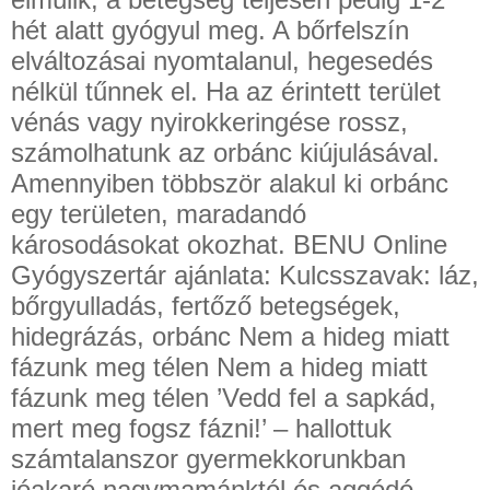
hét alatt gyógyul meg. A bőrfelszín
elváltozásai nyomtalanul, hegesedés
nélkül tűnnek el. Ha az érintett terület
vénás vagy nyirokkeringése rossz,
számolhatunk az orbánc kiújulásával.
Amennyiben többször alakul ki orbánc
egy területen, maradandó
károsodásokat okozhat. BENU Online
Gyógyszertár ajánlata: Kulcsszavak: láz,
bőrgyulladás, fertőző betegségek,
hidegrázás, orbánc Nem a hideg miatt
fázunk meg télen Nem a hideg miatt
fázunk meg télen ’Vedd fel a sapkád,
mert meg fogsz fázni!’ – hallottuk
számtalanszor gyermekkorunkban
jóakaró nagymamánktól és aggódó