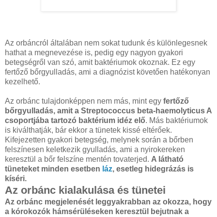
Az orbáncról általában nem sokat tudunk és különlegesnek
hathat a megnevezése is, pedig egy nagyon gyakori
betegségről van szó, amit baktériumok okoznak. Ez egy
fertőző bőrgyulladás, ami a diagnózist követően hatékonyan
kezelhető.
Az orbánc tulajdonképpen nem más, mint egy
fertőző
bőrgyulladás, amit a Streptococcus beta-haemolyticus A
csoportjába tartozó baktérium idéz elő
. Más baktériumok
is kiválthatják, bár ekkor a tünetek kissé eltérőek.
Kifejezetten gyakori betegség, melynek során a bőrben
felszínesen keletkezik gyulladás, ami a nyirokereken
keresztül a bőr felszíne mentén tovaterjed.
A látható
tüneteket minden esetben
láz
, esetleg hidegrázás is
kíséri.
Az orbánc kialakulása és tünetei
Az orbánc megjelenését leggyakrabban az okozza, hogy
a kórokozók hámsérüléseken keresztül bejutnak a