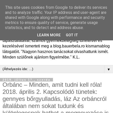
This site uses cookies from Google to deliver its services
Dr. Bauer Béla Ph.D.
and to analyze traffic. Your IP address and user-agent are
shared with Google along with performance and security
gyermekgyógyász
metrics to ensure quality of service, generate usage
statistics, and to detect and address abuse.
Dr. Bauer Béla Ph.D. gyermekgyógyász főorvos, 50 éves
LEARN MORE
GOT IT
tapasztalatával, számos gyermekbetegség tüneteivel és
kezelésével ismerteti meg a blog.bauerbela.ro kismamablog
látogatóit. "Nagyon hasznos tanácsokat olvashattunk ismét.
Minden szülőnek ajánlom figyelmébe." K.L.
▼
2019. július 17., szerda
Orbánc – Minden, amit tudni kell róla!
2018. április 2. Kapcsolódó tünetek:
gennyes bőrgyulladás, láz Az orbáncról
általában nem sokat tudunk és
különlegesnek hathat a megnevezése is,