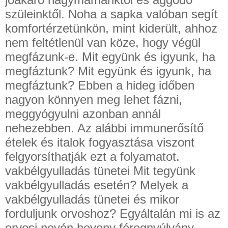
szüleinktől. Noha a sapka valóban segít
komfortérzetünkön, mint kiderült, ahhoz
nem feltétlenül van köze, hogy végül
megfázunk-e. Mit együnk és igyunk, ha
megfáztunk? Mit együnk és igyunk, ha
megfáztunk? Ebben a hideg időben
nagyon könnyen meg lehet fázni,
meggyógyulni azonban annál
nehezebben. Az alábbi immunerősítő
ételek és italok fogyasztása viszont
felgyorsíthatják ezt a folyamatot.
vakbélgyulladás tünetei Mit tegyünk
vakbélgyulladás esetén? Melyek a
vakbélgyulladás tünetei és mikor
forduljunk orvoshoz? Egyáltalán mi is az
orvosi nevén heveny féregnyúlvány