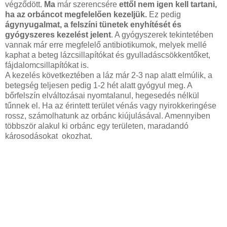
végződött.
Ma
már szerencsére
ettől nem igen kell tartani,
ha az orbáncot megfelelően kezeljük.
Ez pedig
ágynyugalmat, a felszíni tünetek enyhítését és
gyógyszeres kezelést jelent
. A gyógyszerek tekintetében
vannak már erre megfelelő antibiotikumok, melyek mellé
kaphat a beteg lázcsillapítókat és gyulladáscsökkentőket,
fájdalomcsillapítókat is.
A kezelés következtében a láz már 2-3 nap alatt elmúlik, a
betegség teljesen pedig 1-2 hét alatt gyógyul meg. A
bőrfelszín elváltozásai nyomtalanul, hegesedés nélkül
tűnnek el. Ha az érintett terület vénás vagy nyirokkeringése
rossz, számolhatunk az orbánc kiújulásával. Amennyiben
többször alakul ki orbánc egy területen, maradandó
károsodásokat okozhat.