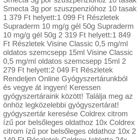
Smecta 3g por szuszpenzióhoz 10 tasak
1 379 Ft helyett:1 099 Ft Részletek
Supraderm 10 mg/g gél 50g Supraderm
10 mg/g gél 50g 2 319 Ft helyett:1 849
Ft Részletek Visine Classic 0,5 mg/ml
oldatos szemcsepp 15ml Visine Classic
0,5 mg/ml oldatos szemcsepp 15ml 2
279 Ft helyett:2 049 Ft Részletek
Rendeljen Online Gyógyszertárunkból
és vegye át ingyen! Keressen
gyógyszertáraink között! Találja meg az
önhöz legközelebbi gyógyszertárat!
gyógyszertár keresése Coldrex citrom
ízű por belsőleges oldathoz 10x Coldrex
citrom ízű por belsőleges oldathoz 10x 2
149 Ft Részletek Coldrex tabletta 24x