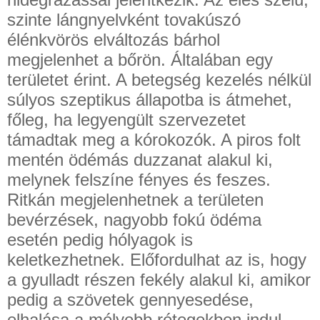
szinte lángnyelvként tovakúszó
élénkvörös elváltozás bárhol
megjelenhet a bőrön. Általában egy
területet érint. A betegség kezelés nélkül
súlyos szeptikus állapotba is átmehet,
főleg, ha legyengült szervezetet
támadtak meg a kórokozók. A piros folt
mentén ödémás duzzanat alakul ki,
melynek felszíne fényes és feszes.
Ritkán megjelenhetnek a területen
bevérzések, nagyobb fokú ödéma
esetén pedig hólyagok is
keletkezhetnek. Előfordulhat az is, hogy
a gyulladt részen fekély alakul ki, amikor
pedig a szövetek gennyesedése,
elhalása a mélyebb rétegekben indul