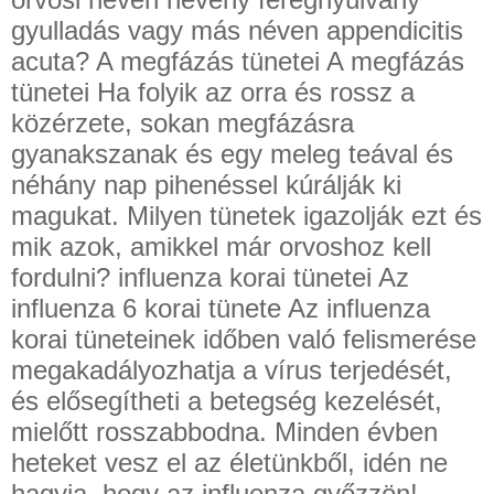
gyulladás vagy más néven appendicitis
acuta? A megfázás tünetei A megfázás
tünetei Ha folyik az orra és rossz a
közérzete, sokan megfázásra
gyanakszanak és egy meleg teával és
néhány nap pihenéssel kúrálják ki
magukat. Milyen tünetek igazolják ezt és
mik azok, amikkel már orvoshoz kell
fordulni? influenza korai tünetei Az
influenza 6 korai tünete Az influenza
korai tüneteinek időben való felismerése
megakadályozhatja a vírus terjedését,
és elősegítheti a betegség kezelését,
mielőtt rosszabbodna. Minden évben
heteket vesz el az életünkből, idén ne
hagyja, hogy az influenza győzzön!