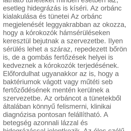
esetleg hidegrázás is kíséri. Az orbánc
kialakulása és tünetei Az orbánc
megjelenését leggyakrabban az okozza,
hogy a kórokozók hámsérüléseken
keresztül bejutnak a szervezetbe. Ilyen
sérülés lehet a száraz, repedezett bőrön
is, de a gombás fertőzések helyei is
kedveznek a kórokozók terjedésének.
Előfordulhat ugyanakkor az is, hogy a
baktériumok vágott vagy műtéti seb
fertőződésének mentén kerülnek a
szervezetbe. Az orbáncot a tünetekből
általában könnyű felismerni, klinikai
diagnózisa pontosan felállítható. A
betegség azonnali lázzal és
hidegrázással jelentkezik. Az éles szélű,