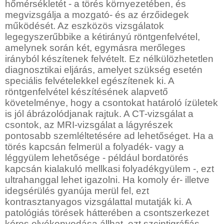
hőmérsékletét - a törés környezetében, és
megvizsgálja a mozgató- és az érzőidegek
működését. Az eszközös vizsgálatok
legegyszerűbbike a kétirányú röntgenfelvétel,
amelynek során két, egymásra merőleges
irányból készítenek felvételt. Ez nélkülözhetetlen
diagnosztikai eljárás, amelyet szükség esetén
speciális felvételekkel egészítenek ki. A
röntgenfelvétel készítésének alapvető
követelménye, hogy a csontokat határoló ízületek
is jól ábrázolódjanak rajtuk. A CT-vizsgálat a
csontok, az MRI-vizsgálat a lágyrészek
pontosabb szemléltetésére ad lehetőséget. Ha a
törés kapcsán felmerül a folyadék- vagy a
léggyülem lehetősége - például bordatörés
kapcsán kialakuló mellkasi folyadékgyülem -, ezt
ultrahanggal lehet igazolni. Ha komoly ér- illetve
idegsérülés gyanúja merül fel, ezt
kontrasztanyagos vizsgálattal mutatják ki. A
patológiás törések hátterében a csontszerkezet
kóros elvékonyodása állhat, ezt szcintigráfiás