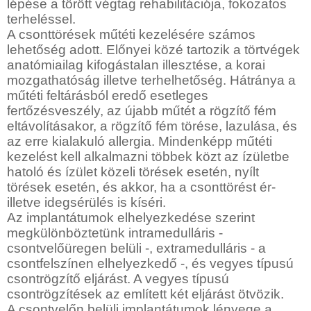
lépése a törött végtag rehabilitációja, fokozatos
terheléssel.
A csonttörések műtéti kezelésére számos
lehetőség adott. Előnyei közé tartozik a törtvégek
anatómiailag kifogástalan illesztése, a korai
mozgathatóság illetve terhelhetőség. Hátránya a
műtéti feltárásból eredő esetleges
fertőzésveszély, az újabb műtét a rögzítő fém
eltávolításakor, a rögzítő fém törése, lazulása, és
az erre kialakuló allergia. Mindenképp műtéti
kezelést kell alkalmazni többek közt az ízületbe
hatoló és ízület közeli törések esetén, nyílt
törések esetén, és akkor, ha a csonttörést ér-
illetve idegsérülés is kíséri.
Az implantátumok elhelyezkedése szerint
megkülönböztetünk intramedulláris -
csontvelőüregen belüli -, extramedulláris - a
csontfelszínen elhelyezkedő -, és vegyes típusú
csontrögzítő eljárást. A vegyes típusú
csontrögzítések az említett két eljárást ötvözik.
A csontvelőn belüli implantátumok lényege a