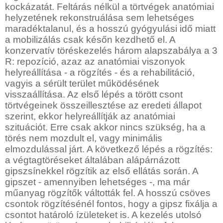
kockázatát. Feltárás nélkül a törtvégek anatómiai
helyzetének rekonstruálása sem lehetséges
maradéktalanul, és a hosszú gyógyulási idő miatt
a mobilizálás csak későn kezdhető el. A
konzervatív töréskezelés három alapszabálya a 3
R: repozíció, azaz az anatómiai viszonyok
helyreállítása - a rögzítés - és a rehabilitáció,
vagyis a sérült terület működésének
visszaállítása. Az első lépés a törött csont
törtvégeinek összeillesztése az eredeti állapot
szerint, ekkor helyreállítják az anatómiai
szituációt. Erre csak akkor nincs szükség, ha a
törés nem mozdult el, vagy minimális
elmozdulással járt. A következő lépés a rögzítés:
a végtagtöréseket általában alápárnázott
gipszsínekkel rögzítik az első ellátás során. A
gipszet - amennyiben lehetséges -, ma már
műanyag rögzítők váltották fel. A hosszú csöves
csontok rögzítésénél fontos, hogy a gipsz fixálja a
csontot határoló ízületeket is. A kezelés utolsó