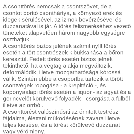
A csonttörés nemcsak a csontszövet, de a
csontot borító csonthártya, a környező erek és
idegek sérülésével, az izmok bevérzésével és
duzzanatával is jár. A törés felismeréséhez vezető
tüneteket alapvetően három nagyobb egységre
oszthatjuk.
A csonttörés biztos jelének számít nyílt törés
esetén a tört csontrészek kibukkanása a bőrön
keresztül. Fedett törés esetén biztos jelnek
tekinthető, ha a végtag alakja megváltozik,
deformálódik, illetve mozgathatósága kórossá
válik. Szintén ebbe a csoportba tartozik a törött
csontvégek ropogása - a krepitáció -, és
koponyaalapi törés esetén a liquor - az agyat és a
gerincvelőt körülvevő folyadék - csorgása a fülből
illetve az orrból.
A csonttörést valószínűsíti az érintett testrész
fájdalma, élettani működésének zavara illetve
teljes kiesése, és a törést körülvevő duzzanat
vagy vérömleny.