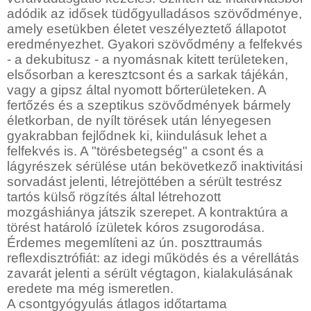
adódik az idősek tüdőgyulladásos szövődménye,
amely esetükben életet veszélyeztető állapotot
eredményezhet. Gyakori szövődmény a felfekvés
- a dekubitusz - a nyomásnak kitett területeken,
elsősorban a keresztcsont és a sarkak tájékán,
vagy a gipsz által nyomott bőrterületeken. A
fertőzés és a szeptikus szövődmények bármely
életkorban, de nyílt törések után lényegesen
gyakrabban fejlődnek ki, kiindulásuk lehet a
felfekvés is. A "törésbetegség" a csont és a
lágyrészek sérülése után bekövetkező inaktivitási
sorvadást jelenti, létrejöttében a sérült testrész
tartós külső rögzítés által létrehozott
mozgáshiánya játszik szerepet. A kontraktúra a
törést határoló ízületek kóros zsugorodása.
Érdemes megemlíteni az ún. poszttraumás
reflexdisztrófiát: az idegi működés és a vérellátás
zavarát jelenti a sérült végtagon, kialakulásának
eredete ma még ismeretlen.
A csontgyógyulás átlagos időtartama