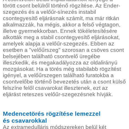
törött csont belülről történő rögzítése. Az Ender-
szegezés és a velőűr-sínezés instabil
csontegyesítő eljárásnak számít, ma már ritkán
alkalmazzák, ha mégis, akkor a felső végtagon,
illetve gyermekkorban. Ennek tökéletesítésére
alkották meg a stabil csontegyesítő eljárásokat,
amelyek alapja a velőűr-szegezés. Ebben az
esetben a "velőűrszeg" szorosan a csöves csont
belsejében található csontvelő üregébe
illeszkedik, és megakadályozza az oldalirányú
mozgásokat. Ha a törés még stabilabb rögzítést
igényel, a velőűrszegen található furatokba a
csontvelőbe történő bevezetés után a csont külső
felszíne felől csavarokat illesztenek, ezt az
eljárást reteszes velőűr-szegezésnek hívják.
Medencetörés rögzítése lemezzel
és csavarokkal
Az extramedulláris módszereken belül két