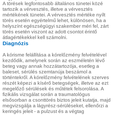
A törések legfontosabb általános tünetei közé
tartozik a vérvesztés, illetve a vérvesztés
mértékének tünetei. A vérvesztés mértéke nyílt
törés esetén egyértelmű lehet, különösen, ha a
helyszínt egészségügyi szakember méri fel, zárt
törés esetén viszont az adott csontot érintő
átlagértékekkel kell számolni.
Diagnózis
A kórisme felállítása a kórelőzmény felvételével
kezdődik, amelynek során az eszméletén lévő
beteg vagy annak hozzátartozója, esetleg a
baleset, sérülés szemtanúja beszámol a
történtekről. A kórelőzmény felvételének szerves
részét képezi a kísérő betegségek, illetve az ezt
megelőző sérülések és műtétek felsorolása. A
fizikális vizsgálat során a traumatológus
elsősorban a csonttörés biztos jeleit kutatja, majd
megvizsgálja a lágyrész-sérüléseket, ellenőrzi a
keringés jeleit - a pulzust és a végtag