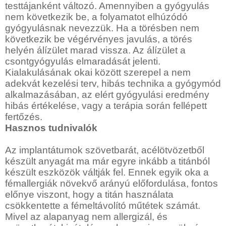
testtájanként változó. Amennyiben a gyógyulás
nem következik be, a folyamatot elhúzódó
gyógyulásnak nevezzük. Ha a törésben nem
következik be végérvényes javulás, a törés
helyén álízület marad vissza. Az álízület a
csontgyógyulás elmaradását jelenti.
Kialakulásának okai között szerepel a nem
adekvát kezelési terv, hibás technika a gyógymód
alkalmazásában, az elért gyógyulási eredmény
hibás értékelése, vagy a terápia során fellépett
fertőzés.
Hasznos tudnivalók
Az implantátumok szövetbarát, acélötvözetből
készült anyagát ma már egyre inkább a titánból
készült eszközök váltják fel. Ennek egyik oka a
fémallergiák növekvő arányú előfordulása, fontos
előnye viszont, hogy a titán használata
csökkentette a fémeltávolító műtétek számát.
Mivel az alapanyag nem allergizál, és