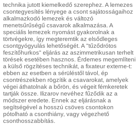
technika jutott kiemelkedő szerephez. A lemezes
csontegyesítés lényege a csont sajátosságaihoz
alkalmazkodó lemezek és változó
menetsűrűségű csavarok alkalmazása. A
speciális lemezek nyomást gyakorolnak a
törtvégekre, így megteremtik az elsődleges
csontgyógyulás lehetőségét. A "tűződrótos
feszítőhurkos" eljárás az aszimmetrikusan terhelt
törések esetében hasznos. Érdemes megemlíteni
a külső rögzítéses technikát, a fixateur externe-t:
ebben az esetben a sérüléstől távol, ép
csontrészekben rögzítik a csavarokat, amelyek
végei áthatolnak a bőrön, és végeit fémkeretek
tartják össze. Ilizarov nevéhez fűződik az a
módszer eredete. Ennek az eljárásnak a
segítségével a hosszú csöves csontokon
pótolható a csonthiány, vagy végezhető
csonthosszabbítás.