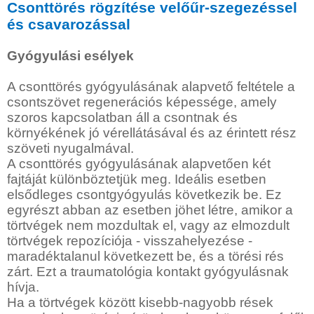
Csonttörés rögzítése velőűr-szegezéssel
és csavarozással
Gyógyulási esélyek
A csonttörés gyógyulásának alapvető feltétele a
csontszövet regenerációs képessége, amely
szoros kapcsolatban áll a csontnak és
környékének jó vérellátásával és az érintett rész
szöveti nyugalmával.
A csonttörés gyógyulásának alapvetően két
fajtáját különböztetjük meg. Ideális esetben
elsődleges csontgyógyulás következik be. Ez
egyrészt abban az esetben jöhet létre, amikor a
törtvégek nem mozdultak el, vagy az elmozdult
törtvégek repozíciója - visszahelyezése -
maradéktalanul következett be, és a törési rés
zárt. Ezt a traumatológia kontakt gyógyulásnak
hívja.
Ha a törtvégek között kisebb-nagyobb rések