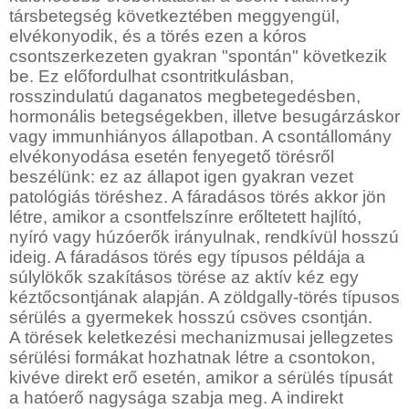
társbetegség következtében meggyengül,
elvékonyodik, és a törés ezen a kóros
csontszerkezeten gyakran "spontán" következik
be. Ez előfordulhat csontritkulásban,
rosszindulatú daganatos megbetegedésben,
hormonális betegségekben, illetve besugárzáskor
vagy immunhiányos állapotban. A csontállomány
elvékonyodása esetén fenyegető törésről
beszélünk: ez az állapot igen gyakran vezet
patológiás töréshez. A fáradásos törés akkor jön
létre, amikor a csontfelszínre erőltetett hajlító,
nyíró vagy húzóerők irányulnak, rendkívül hosszú
ideig. A fáradásos törés egy típusos példája a
súlylökők szakításos törése az aktív kéz egy
kéztőcsontjának alapján. A zöldgally-törés típusos
sérülés a gyermekek hosszú csöves csontján.
A törések keletkezési mechanizmusai jellegzetes
sérülési formákat hozhatnak létre a csontokon,
kivéve direkt erő esetén, amikor a sérülés típusát
a hatóerő nagysága szabja meg. A indirekt