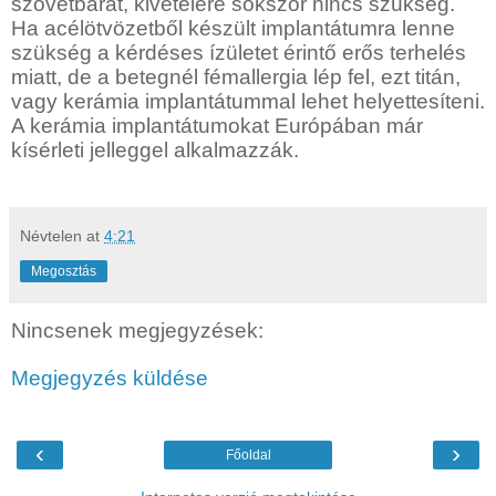
szövetbarát, kivételére sokszor nincs szükség.
Ha acélötvözetből készült implantátumra lenne
szükség a kérdéses ízületet érintő erős terhelés
miatt, de a betegnél fémallergia lép fel, ezt titán,
vagy kerámia implantátummal lehet helyettesíteni.
A kerámia implantátumokat Európában már
kísérleti jelleggel alkalmazzák.
Névtelen
at
4:21
Megosztás
Nincsenek megjegyzések:
Megjegyzés küldése
‹
›
Főoldal