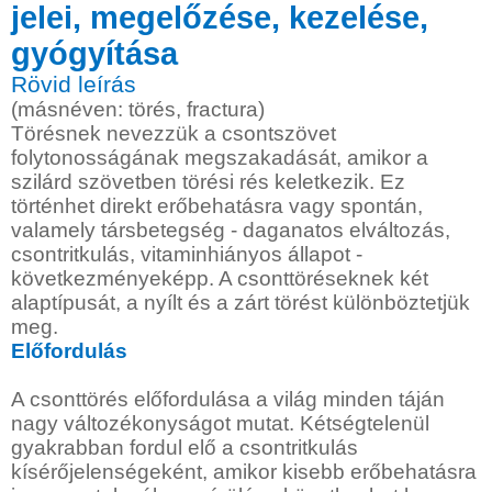
jelei, megelőzése, kezelése,
gyógyítása
Rövid leírás
(másnéven: törés, fractura)
Törésnek nevezzük a csontszövet
folytonosságának megszakadását, amikor a
szilárd szövetben törési rés keletkezik. Ez
történhet direkt erőbehatásra vagy spontán,
valamely társbetegség - daganatos elváltozás,
csontritkulás, vitaminhiányos állapot -
következményeképp. A csonttöréseknek két
alaptípusát, a nyílt és a zárt törést különböztetjük
meg.
Előfordulás
A csonttörés előfordulása a világ minden táján
nagy változékonyságot mutat. Kétségtelenül
gyakrabban fordul elő a csontritkulás
kísérőjelenségeként, amikor kisebb erőbehatásra