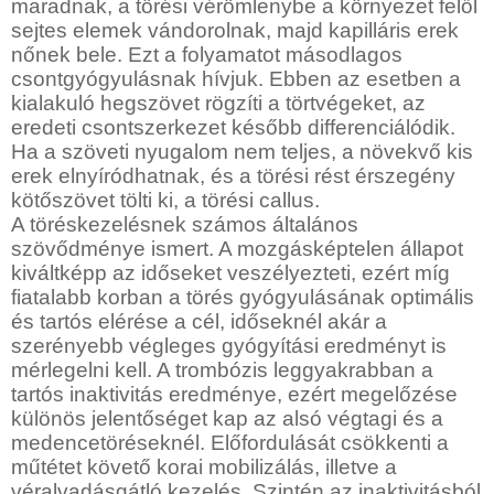
maradnak, a törési vérömlenybe a környezet felől
sejtes elemek vándorolnak, majd kapilláris erek
nőnek bele. Ezt a folyamatot másodlagos
csontgyógyulásnak hívjuk. Ebben az esetben a
kialakuló hegszövet rögzíti a törtvégeket, az
eredeti csontszerkezet később differenciálódik.
Ha a szöveti nyugalom nem teljes, a növekvő kis
erek elnyíródhatnak, és a törési rést érszegény
kötőszövet tölti ki, a törési callus.
A töréskezelésnek számos általános
szövődménye ismert. A mozgásképtelen állapot
kiváltképp az időseket veszélyezteti, ezért míg
fiatalabb korban a törés gyógyulásának optimális
és tartós elérése a cél, időseknél akár a
szerényebb végleges gyógyítási eredményt is
mérlegelni kell. A trombózis leggyakrabban a
tartós inaktivitás eredménye, ezért megelőzése
különös jelentőséget kap az alsó végtagi és a
medencetöréseknél. Előfordulását csökkenti a
műtétet követő korai mobilizálás, illetve a
véralvadásgátló kezelés. Szintén az inaktivitásból