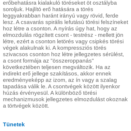
erőbehatásra kialakuló töréseket öt osztályba
soroljuk. Hajlító erő hatására a törés
leggyakrabban haránt irányú vagy rövid, ferde
lesz. A csavarás spirális lefutású törési felszíneket
hoz létre a csonton. A nyírás úgy hat, hogy az
elmozdulás rögzített csont - testrész - mellett jön
létre, ezért a csonton letörés vagy csipkés törési
végek alakulnak ki. A kompressziós törés
szivacsos csonton hoz létre jellegzetes sérülést,
a csont formája az "összeroppanás"
következtében teljesen megváltozik. Ha az
indirekt erő jellege szakításos, akkor ennek
eredményeképp az izom, az ín vagy a szalag
tapadása válik le. A csontvégek között ilyenkor
húzás érvényesül. A különböző törési
mechanizmusok jellegzetes elmozdulást okoznak
a törtvégek között.
Tünetek