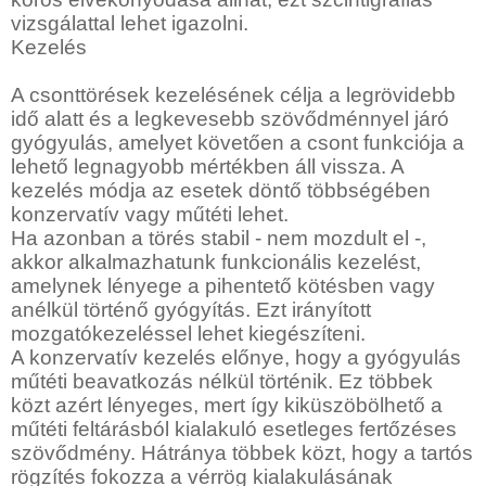
vizsgálattal lehet igazolni.
Kezelés
A csonttörések kezelésének célja a legrövidebb
idő alatt és a legkevesebb szövődménnyel járó
gyógyulás, amelyet követően a csont funkciója a
lehető legnagyobb mértékben áll vissza. A
kezelés módja az esetek döntő többségében
konzervatív vagy műtéti lehet.
Ha azonban a törés stabil - nem mozdult el -,
akkor alkalmazhatunk funkcionális kezelést,
amelynek lényege a pihentető kötésben vagy
anélkül történő gyógyítás. Ezt irányított
mozgatókezeléssel lehet kiegészíteni.
A konzervatív kezelés előnye, hogy a gyógyulás
műtéti beavatkozás nélkül történik. Ez többek
közt azért lényeges, mert így kiküszöbölhető a
műtéti feltárásból kialakuló esetleges fertőzéses
szövődmény. Hátránya többek közt, hogy a tartós
rögzítés fokozza a vérrög kialakulásának