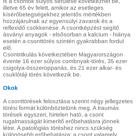
is a csontok súlyos sérülése következhet be,
illetve 65 év felett, amikor az esetleges
kísérőbetegségekhez jelentős mértékben
hozzájárulnak az egyensúlyi zavarok és a
reflexidő csökkenése. A csontképzést segítő
ásványi anyagok - elsősorban a kalcium - hiánya
esetén a csonttörés szintén gyakrabban fordul
elő.
Csontritkulás következtében Magyarországon
évente 16 ezer súlyos combnyak-törés, 35 ezer
csigolya-összeroppanás, és 21 ezer alkar- és
csuklótáji törés következik be.
Okok
A csonttörések felosztása szerint négy jellegzetes
törési formát különböztetünk meg. A traumás
törések egyszeri, hirtelen ható, a csont
rugalmasságát kimerítő erőbehatásra jönnek
létre. A patológiás töréshez nincs szükség
különösebb erőbehatásra: a csont valamely