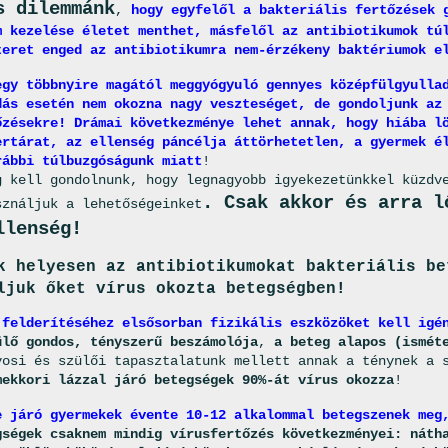
s dilemmánk
,
hogy egyfelől a bakteriális fertőzések 
m kezelése életet menthet, másfelől az antibiotikumok tú
teret enged az antibiotikumra nem-érzékeny baktériumok e
egy többnyire magától meggyógyuló gennyes középfülgyulla
dás esetén nem okozna nagy veszteséget, de gondoljunk az
őzésekre! Drámai következménye lehet annak, hogy hiába l
ertárat, az ellenség páncélja áttörhetetlen, a gyermek é
rábbi túlbuzgóságunk miatt
!
g kell gondolnunk, hogy legnagyobb igyekezetünkkel küzdv
. Csak akkor és arra l
sználjuk a lehetőségeinket
llenség!
k helyesen az antibiotikumokat bakteriális be
ljuk őket vírus okozta betegségben!
 felderítéséhez elsősorban fizikális eszközöket kell igé
ülő gondos, tényszerű beszámolója
,
a beteg alapos (ismét
vosi és szülői tapasztalatunk mellett annak a ténynek a 
mekkori lázzal járó betegségek 90%-át vírus okozza
!
e járó gyermekek évente 10-12 alkalommal betegszenek meg
gségek csaknem mindig vírusfertőzés következményei: náth