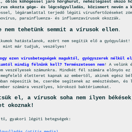
l, öblös köhögéssel járó hörghurut, nehézlégzést okozó h
írus okozta gége- és légcsőgyulladás, közismert nevén a 
éssel, légáramlattal terjedő légúti vírusfertőzéseket zö
novírus, parainfluenza- és influenzavírusok okozzák.
e nem tehetünk semmit a vírusok ellen
.
ikumok hatástalanok, ezért nem segítik elő a gyógyulást!
, mint már tudjuk, veszélyes!
ogy ezen vírusbetegségek maguktól, gyógyszerek nélkül el
iumtól mindig félnünk kell? Természetesen nem
! A velünk 
em veszélyesek számunkra. Mindkét fél számára előnyös ez
 megfelelő életteret kapnak az embertől, akinek egész bé
mban népesítik be, cserébe segítenek az emésztésben, és 
ember számára veszélyes, kórokozó baktériumokat.
tsük el, a vírusok soha nem ilyen békések
et okoznak!
ntő, gyakori légúti betegségek:
ülgyulladás
(otitis media)
,