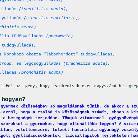
yulladás
(tonsillitis acuta)
,
ggyulladás
(sinusitis maxillaris)
,
rhinitis acuta)
,
ális tüdőgyulladás
(pneumonia)
,
 tüdőgyulladás,
s kórokozó okozta "lábonhordott" tüdőgyulladás,
croup)
és légcsőgyulladás
(tracheitis acuta)
,
yulladás
(bronchitis acuta)
ül fel az igény, hogy csökkentsük ezen nagyszámú betegsé
 hogyan?
 gyermek közösségbe? Jó megoldásnak tűnik, de akkor a sz
e arról, hogy a család is közösségnek számít, ebben a ki
k a betegségek terjedése. Tömjük vitaminnal, gyógynövény
 szerekkel a gyermeket, hogy ellenállóbb legyen? A vitam
átlan, véletlenszerű, túlzott használata ugyanúgy veszél
agolt gyulladáscsökkentők, lázcsillapítók mértéktelen ha