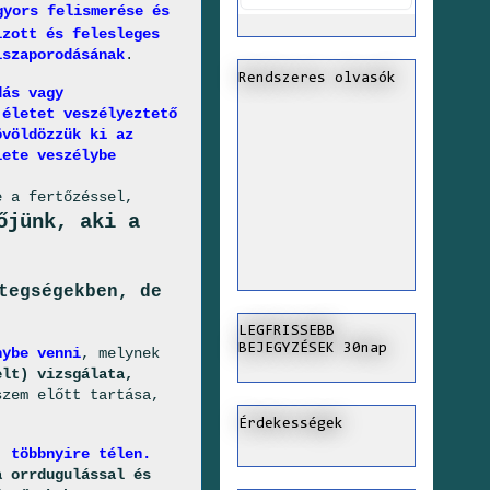
gyors felismerése és
lzott és felesleges
lszaporodásának
.
Rendszeres olvasók
dás vagy
 életet veszélyeztető
övöldözzük ki az
lete veszélybe
e a fertőzéssel,
őjünk, aki a
tegségekben, de
LEGFRISSEBB
BEJEGYZÉSEK 30nap
nybe venni
, melynek
elt) vizsgálata,
szem előtt tartása,
Érdekességek
, többnyire télen.
a orrdugulással és