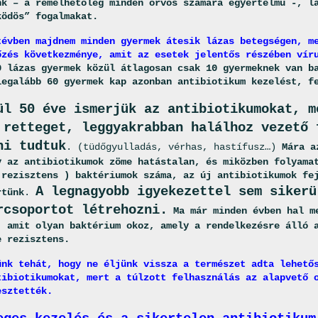
nk – a remélhetőleg minden orvos számára egyértelmű -, l
ködös” fogalmakat.
tévben majdnem minden gyermek átesik lázas betegségen, m
őzés következménye, amit az esetek jelentős részében vír
0 lázas gyermek közül átlagosan csak 10 gyermeknek van b
legalább 60 gyermek kap azonban antibiotikum kezelést, f
ül 50 éve ismerjük az antibiotikumokat, m
 retteget, leggyakrabban halálhoz vezető 
ni tudtuk
. (tüdőgyulladás, vérhas, hastífusz…)
Mára a
y az antibiotikumok zöme hatástalan, és miközben folyama
 rezisztens ) baktériumok száma, az új antibiotikumok fe
A legnagyobb igyekezettel sem sikerü
rtünk
.
rcsoportot létrehozni.
Ma már minden évben hal m
, amit olyan baktérium okoz, amely a rendelkezésre álló 
e rezisztens.
ünk tehát, hogy ne éljünk vissza a természet adta lehető
tibiotikumokat, mert a túlzott felhasználás az alapvető 
esztették.