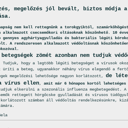
zés, megelőzés jól bevált, biztos módja a
ása.
napság nem kell rettegnünk a torokgyíktól, szamárköhögés
n alkalmazott csecsemőkori oltásoknak köszönhető
.
10 évv
b gennyes agyhártyagyulladás és bakteriális légúti kórok
olt. A rendszeresen alkalmazott védőoltásnak köszönhetőe
okozóval.
 betegségek zömét azonban nem tudjuk védő
. Tudjuk, hogy a legtöbb légúti betegséget a vírusok oko
t üríti a beteg, ugyanakkor néhány vírus elegendő a fert
de léte
égek megelőzési lehetősége nagyon korlátozott,
a vírus ellen
,
amit már 6 hónapos kortól lehetséges
tudjuk elkerülni a szezonális influenza megbetegedést. A
semők rettegett hörgőcske gyulladását és vírusos tüdőgyu
 korlátozott számban áll védőoltás rendelkezésünkre, kiz
zámára.
Bela