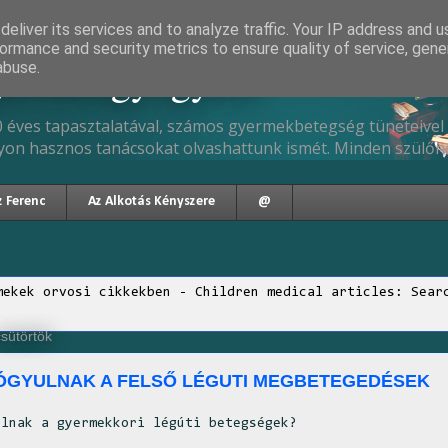
eliver its services and to analyze traffic. Your IP address and 
ormance and security metrics to ensure quality of service, gen
gyermekgyógyász
abuse.
 éves tapasztalatával, számos gyermekbetegség tüneteivel 
yon hasznos tanácsokat olvashattunk ismét. Minden szülőne
z Ferenc
Az Alkotás Kényszere
@
mekek orvosi cikkekben - Children medical articles: Sear
csütörtök
ÓGYULNAK A FELSŐ LÉGUTI MEGBETEGEDÉSEK
ulnak a gyermekkori légúti betegségek?