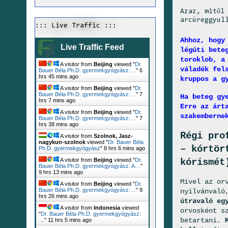
Azaz, mitől
arcüreggyul
::: Live Traffic :::
Ahhoz, hogy
Live Traffic Feed
légúti bete
toroklob, a
A visitor from
Beijing
viewed "
Dr.
váladék fel
Bauer Béla Ph.D. gyermekgyógyász:…
"
6
hrs 45 mins ago
kruppos a g
A visitor from
Beijing
viewed "
Dr.
Bauer Béla Ph.D. gyermekgyógyász:…
"
7
Ha beteg gy
hrs 7 mins ago
Erre az árt
A visitor from
Beijing
viewed "
Dr.
szakemberne
Bauer Béla Ph.D. gyermekgyógyász:…
"
7
hrs 38 mins ago
Régi pro
A visitor from
Szolnok, Jasz-
nagykun-szolnok
viewed "
Dr. Bauer Béla
– kórtör
Ph.D. gyermekgyógyász
"
8 hrs 6 mins ago
kórismét
A visitor from
Beijing
viewed "
Dr.
Bauer Béla Ph.D. gyermekgyógyász: A…
"
9 hrs 13 mins ago
Mivel az or
A visitor from
Beijing
viewed "
Dr.
Bauer Béla Ph.D. gyermekgyógyász:…
"
9
nyilvánvaló
hrs 26 mins ago
útravaló eg
A visitor from
Indonesia
viewed
orvosként s
"
Dr. Bauer Béla Ph.D. gyermekgyógyász:
betartani.
…
"
11 hrs 5 mins ago