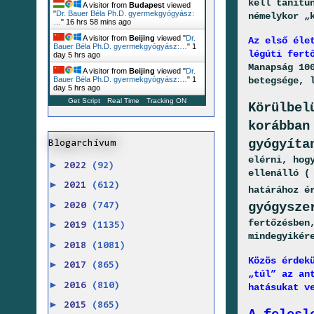
kell tanítu
A visitor from
Budapest
viewed
"
Dr. Bauer Béla Ph.D. gyermekgyógyász:
némelykor „
…
"
16 hrs 58 mins ago
A visitor from
Beijing
viewed "
Dr.
Az első éle
Bauer Béla Ph.D. gyermekgyógyász:…
"
1
légúti fert
day 5 hrs ago
Manapság 10
A visitor from
Beijing
viewed "
Dr.
betegsége, 
Bauer Béla Ph.D. gyermekgyógyász:…
"
1
day 5 hrs ago
Get Script
Real Time
Tracking ON
Körülbel
korábban
gyógyíta
Blogarchívum
elérni, hog
►
2022
(92)
ellenálló (
►
2021
(612)
határához é
►
gyógysze
2020
(747)
fertőzésben
►
2019
(1135)
mindegyikér
►
2018
(1081)
Közös érdek
►
2017
(865)
„túl” az an
►
2016
(810)
hatásukat v
►
2015
(865)