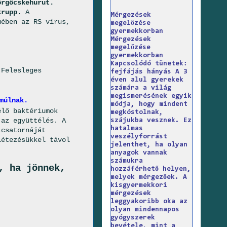
örgőcskehurut.
krupp.
A
Mérgezések
mében az RS vírus,
megelőzése
gyermekkorban
Mérgezések
megelőzése
gyermekkorban
Kapcsolódó tünetek:
 Felesleges
fejfájás hányás A 3
éven alul gyerekek
számára a világ
megismerésének egyik
múlnak.
módja, hogy mindent
élő baktériumok
megkóstolnak,
 az együttélés. A
szájukba vesznek. Ez
hatalmas
lcsatornáját
veszélyforrást
létezésükkel távol
jelenthet, ha olyan
anyagok vannak
számukra
, ha jönnek,
hozzáférhető helyen,
melyek mérgezőek. A
kisgyermekkori
mérgezések
leggyakoribb oka az
olyan mindennapos
gyógyszerek
bevétele, mint a