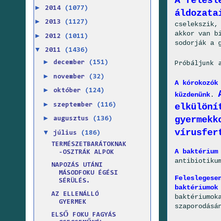
A felesl
►
2014
(1077)
áldozata
►
2013
(1127)
cselekszik,
akkor van b
►
2012
(1011)
sodorják a 
▼
2011
(1436)
►
december
(151)
Próbáljunk 
►
november
(32)
A kórokozók
►
október
(124)
küzdenünk
.
►
szeptember
(116)
elkülöní
►
gyermekk
augusztus
(136)
vírusfer
▼
július
(186)
TERMÉSZETBARÁTOKNAK
A baktérium
-OSZTRÁK ALPOK
antibiotiku
NAPOZÁS UTÁNI
MÁSODFOKU ÉGÉSI
Feleslegese
SÉRÜLÉS.
baktériumok
AZ ELLENÁLLÓ
baktériumok
GYERMEK
szaporodásá
ELSŐ FOKU FAGYÁS