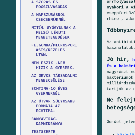
orrfolyássa
A SZOPÁS ÉS
Gyakori a v
FOGSZUVASODÁS
cseppfertőz
A NAPSZURÁSRÓL
rhino-, ade
CSECSEMŐKNÉL
MITŐL GYÓGYULNAK A
Többnyir
FELSŐ LÉGUTI
MEGBETEGEDÉSEK
Az antibiot
FEJGOMBA/MICROSPORI
használatuk
ASIS/KEZELÉS
UTÁN.
Jó hír,
h
NEM ESZIK -NEM
És a baktér
HIZIK A GYERMEK.
nagyrészt n
AZ ORVOS TÁRSADALMI
baktériumok
MEGBECSÜLÉSE
milliárdszá
tartják az 
ECHTIMA-1O ÉVES
GYERMEKNÉL
Ne felej
AZ ÓTVAR SÚLYOSABB
FORMÁJA AZ
betegség
ECHTIMA-
BÁNYAVIRÁG-
Gondot jele
KAPNIKBÁNYA
TESTSZERTE
középf