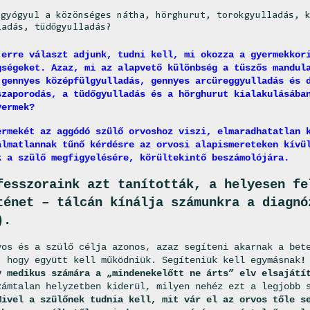
 gyógyul a közönséges nátha, hörghurut, torokgyulladás, 
ladás, tüdőgyulladás?
 erre választ adjunk, tudni kell, mi okozza a gyermekkor
gségeket. Azaz, mi az alapvető különbség a tüszős mandul
 gennyes középfülgyulladás, gennyes arcüreggyulladás és 
szaporodás, a tüdőgyulladás és a hörghurut kialakulásába
yermek?
ermekét az aggódó szülő orvoshoz viszi, elmaradhatatlan 
almatlannak tűnő kérdésre az orvosi alapismereteken kívü
k a szülő megfigyelésére, körültekintő beszámolójára.
fesszoraink azt tanították, a helyesen fe
ténet – tálcán kínálja számunkra a diagnó
).
vos és a szülő célja azonos, azaz segíteni akarnak a bet
, hogy együtt kell működniük. Segíteniük kell egymásnak
!
y medikus számára a „mindenekelőtt ne árts” elv elsaját
zámtalan helyzetben kiderül, milyen nehéz ezt a legjobb 
Mivel a szülőnek tudnia kell, mit vár el az orvos tőle s