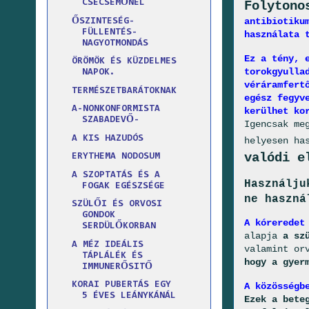
CSECSEMŐNÉL
Folytono
antibiotiku
ŐSZINTESÉG-
FÜLLENTÉS-
használata 
NAGYOTMONDÁS
Ez a tény, 
ÖRÖMÖK ÉS KÜZDELMES
torokgyulla
NAPOK.
véráramfert
TERMÉSZETBARÁTOKNAK
egész fegyv
A-NONKONFORMISTA
kerülhet ko
SZABADEVŐ-
Igencsak me
A KIS HAZUDÓS
helyesen ha
valódi e
ERYTHEMA NODOSUM
A SZOPTATÁS ÉS A
Használju
FOGAK EGÉSZSÉGE
ne haszná
SZÜLŐI ÉS ORVOSI
GONDOK
A kóreredet
SERDÜLŐKORBAN
alapja
a sz
A MÉZ IDEÁLIS
valamint or
TÁPLÁLÉK ÉS
hogy a gyer
IMMUNERŐSITŐ
KORAI PUBERTÁS EGY
A közösségb
5 ÉVES LEÁNYKÁNÁL
Ezek a bete