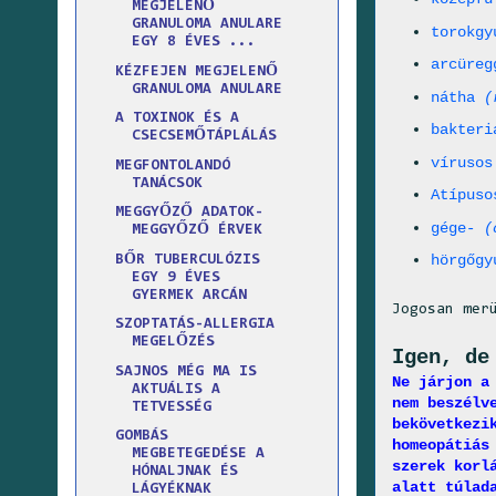
MEGJELENŐ
GRANULOMA ANULARE
torokg
EGY 8 ÉVES ...
arcüre
KÉZFEJEN MEGJELENŐ
GRANULOMA ANULARE
nátha
(
A TOXINOK ÉS A
bakteri
CSECSEMŐTÁPLÁLÁS
vírusos
MEGFONTOLANDÓ
TANÁCSOK
Atípuso
MEGGYŐZŐ ADATOK-
gége-
(
MEGGYŐZŐ ÉRVEK
hörgőg
BŐR TUBERCULÓZIS
EGY 9 ÉVES
GYERMEK ARCÁN
Jogosan mer
SZOPTATÁS-ALLERGIA
MEGELŐZÉS
Igen, de
SAJNOS MÉG MA IS
Ne járjon a
AKTUÁLIS A
nem beszélv
TETVESSÉG
bekövetkezi
GOMBÁS
homeopátiás
MEGBETEGEDÉSE A
szerek korl
HÓNALJNAK ÉS
alatt túlad
LÁGYÉKNAK