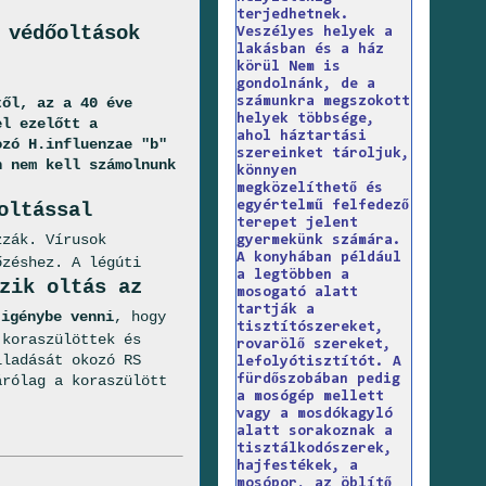
terjedhetnek.
 védőoltások
Veszélyes helyek a
lakásban és a ház
körül Nem is
gondolnánk, de a
számunkra megszokott
től, az a 40 éve
helyek többsége,
el ezelőtt a
ahol háztartási
ozó H.influenzae "b"
szereinket tároljuk,
n nem kell számolnunk
könnyen
megközelíthető és
egyértelmű felfedező
oltással
terepet jelent
zzák. Vírusok
gyermekünk számára.
A konyhában például
őzéshez. A légúti
a legtöbben a
zik oltás az
mosogató alatt
tartják a
 igénybe venni
, hogy
tisztítószereket,
 koraszülöttek és
rovarölő szereket,
lladását okozó RS
lefolyótisztítót. A
fürdőszobában pedig
árólag a koraszülött
a mosógép mellett
vagy a mosdókagyló
alatt sorakoznak a
tisztálkodószerek,
hajfestékek, a
mosópor, az öblítő