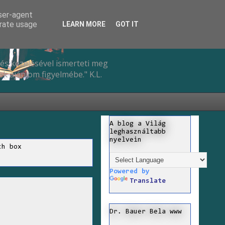
user-agent
erate usage
LEARN MORE
GOT IT
és kezelésével ismerteti meg
k ajánlom figyelmébe." K.L.
A blog a Világ
leghasználtabb
nyelvein
ch box
Powered by
Translate
Dr. Bauer Bela www