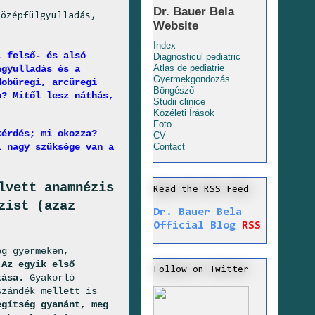
Dr. Bauer Bela
középfülgyulladás,
Website
Index
i felső- és alsó
Diagnosticul pediatric
Atlas de pediatrie
agyulladás és a
Gyermekgondozás
dobüregi, arcüregi
Böngésző
n? Mitől lesz náthás,
Studii clinice
Közéleti Írások
Foto
kérdés; mi okozza?
CV
l nagy szüksége van a
Contact
lvett anamnézis
Read the RSS Feed
zist (azaz
Dr. Bauer Bela
Official Blog
RSS
eg gyermeken,
 Az egyik első
Follow on Twitter
ítása.
Gyakorló
szándék mellett is
egítség gyanánt, meg