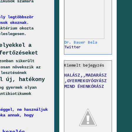
aikusok számára
ely legtöbbször
usok okoznak.
aktérium okozta
eleslegesen.
Dr. Bauer Bela
elyekkel a
Twitter
fertőzéseket
zonban sikerült
Kiemelt bejegyzés
tosan növekszik az
jlesztésének
HALÁSZ,,MADARÁSZ
l új, hatékony
,GYERMEKGYÓGYÁSZ
MIND ÉHENKÓRÁSZ
eg gyermek olyan
antibiotikumok
séggel, ne használjuk
oka annak, hogy