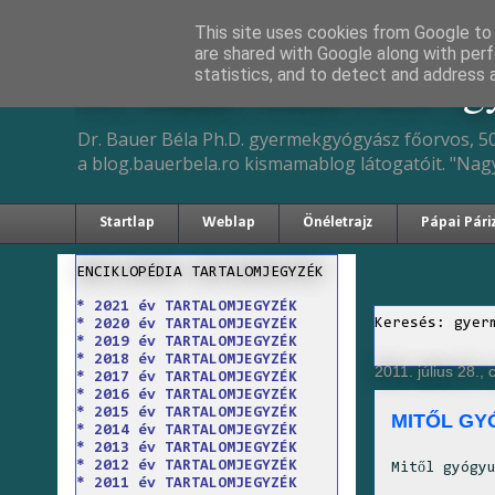
This site uses cookies from Google to d
are shared with Google along with perf
Dr. Bauer Béla Ph.D. 
statistics, and to detect and address 
Dr. Bauer Béla Ph.D. gyermekgyógyász főorvos, 50
a blog.bauerbela.ro kismamablog látogatóit. "Nag
Startlap
Weblap
Önéletrajz
Pápai Pári
ENCIKLOPÉDIA TARTALOMJEGYZÉK
* 2021 év TARTALOMJEGYZÉK
Keresés: gyer
* 2020 év TARTALOMJEGYZÉK
* 2019 év TARTALOMJEGYZÉK
* 2018 év TARTALOMJEGYZÉK
2011. július 28., 
* 2017 év TARTALOMJEGYZÉK
* 2016 év TARTALOMJEGYZÉK
* 2015 év TARTALOMJEGYZÉK
MITŐL GY
* 2014 év TARTALOMJEGYZÉK
* 2013 év TARTALOMJEGYZÉK
* 2012 év TARTALOMJEGYZÉK
Mitől gyógy
* 2011 év TARTALOMJEGYZÉK