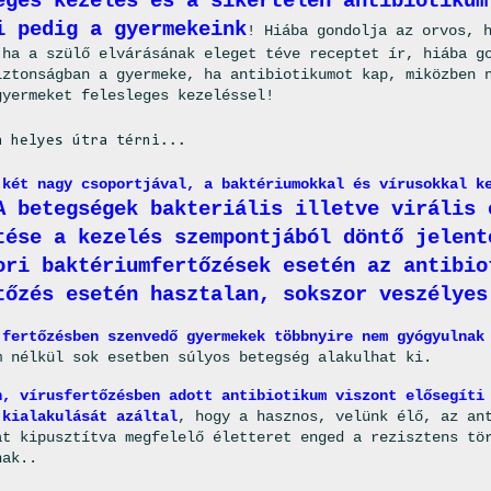
eges kezelés és a sikertelen antibiotikum
i pedig a gyermekeink
! Hiába gondolja az orvos, 
 ha a szülő elvárásának eleget téve receptet ír, hiába g
iztonságban a gyermeke, ha antibiotikumot kap, miközben 
gyermeket felesleges kezeléssel!
a helyes útra térni...
 két nagy csoportjával, a baktériumokkal és vírusokkal k
A betegségek bakteriális illetve virális 
tése a kezelés szempontjából döntő jelent
ori baktériumfertőzések esetén az antibio
tőzés esetén hasztalan, sokszor veszélyes
 fertőzésben szenvedő gyermekek többnyire nem gyógyulnak
m nélkül sok esetben súlyos betegség alakulhat ki.
n, vírusfertőzésben adott antibiotikum viszont elősegíti
 kialakulását azáltal
, hogy a hasznos, velünk élő, az an
at kipusztítva megfelelő életteret enged a rezisztens tö
nak..