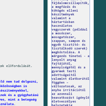
fájdalomcsillapítók,
a megfázás és
köhögés elleni
készítmények
valamint a
háztartásban
használatos
vegyszerek (például
a mosószer,
mosogatószer,
szappan, sampon és
egyéb tisztító- és
tisztálkodó szerek)
megkóstolása. A
mérgezés tünetei - a
lenyelt anyag
fajtájától,
gek előfordulását.
mennyiségétől és a
gyermek testi
adottságaitól
valamint életkorától
ülő nem tud dolgozni,
függően –
sközösségben is
változatosak, az
enyhe irritációtól
készítményekkel,
az azonnali
inok és a gyógyhatású
beavatkozást igénylő
yes, mint a betegség
életveszélyes
sználata
.
helyzetekig