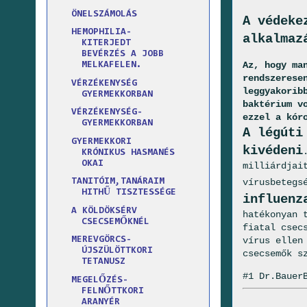
ÖNELSZÁMOLÁS
A védeke
HEMOPHILIA-
alkalmaz
KITERJEDT
BEVÉRZÉS A JOBB
Az, hogy ma
MELKAFELEN.
rendszerese
VÉRZÉKENYSÉG
leggyakorib
GYERMEKKORBAN
baktérium v
VÉRZÉKENYSÉG-
ezzel a kór
GYERMEKKORBAN
A légúti
GYERMEKKORI
kivédeni
KRÓNIKUS HASMANÉS
OKAI
milliárdjai
vírusbetegs
TANITÓIM,TANÁRAIM
HITHŰ TISZTESSÉGE
influenz
A KÖLDÖKSÉRV
hatékonyan 
CSECSEMŐKNÉL
fiatal csec
vírus ellen
MEREVGÖRCS-
ÚJSZÜLÖTTKORI
csecsemők s
TETANUSZ
#1 Dr.Bauer
MEGELŐZÉS-
FELNŐTTKORI
ARANYÉR