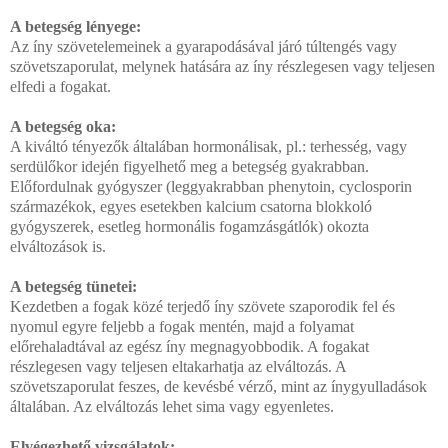
A betegség lényege:
Az íny szövetelemeinek a gyarapodásával járó túltengés vagy
szövetszaporulat, melynek hatására az íny részlegesen vagy teljesen
elfedi a fogakat.
A betegség oka:
A kiváltó tényezők általában hormonálisak, pl.: terhesség, vagy
serdülőkor idején figyelhető meg a betegség gyakrabban.
Előfordulnak gyógyszer (leggyakrabban phenytoin, cyclosporin
származékok, egyes esetekben kalcium csatorna blokkoló
gyógyszerek, esetleg hormonális fogamzásgátlók) okozta
elváltozások is.
A betegség tünetei:
Kezdetben a fogak közé terjedő íny szövete szaporodik fel és
nyomul egyre feljebb a fogak mentén, majd a folyamat
előrehaladtával az egész íny megnagyobbodik. A fogakat
részlegesen vagy teljesen eltakarhatja az elváltozás. A
szövetszaporulat feszes, de kevésbé vérző, mint az ínygyulladások
általában. Az elváltozás lehet sima vagy egyenletes.
Elvégezhető vizsgálatok: