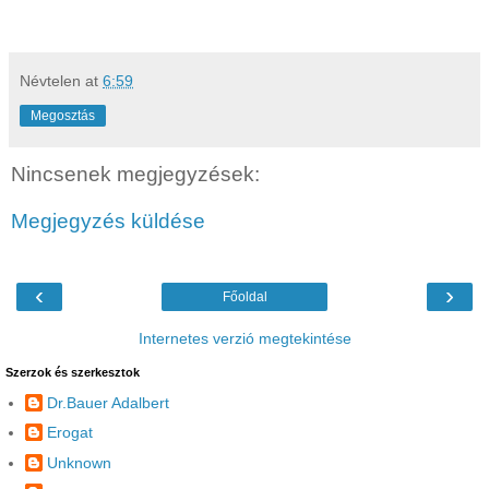
Névtelen
at
6:59
Megosztás
Nincsenek megjegyzések:
Megjegyzés küldése
‹
›
Főoldal
Internetes verzió megtekintése
Szerzok és szerkesztok
Dr.Bauer Adalbert
Erogat
Unknown