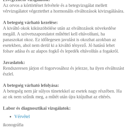
Az orvos a kórtörténet felvétele és a betegvizsgálat mellett
vérvizsgálatot végeztethet a hormonális elváltozások kivizsgálására.
A betegség várható kezelése:
A kiváltó okok kiküszöbölése után az elváltozások növekedése
megáll. A szövetszaporulatot műtéttel kell eltávolítani, ha
panaszokat okoz. Ez időlegesen javulást is okozhat azokban az
esetekben, ahol nem derül ki a kiváltó tényező. Jó hatású lehet
folsav adása és az alapos fogkő és lepedék eltávolítás a fogakról.
Javaslatok:
Rendszeresen járjon el fogorvosához és jelezze, ha ilyen elváltozást
észlel.
A betegség várható lefolyása:
A betegség nem jár súlyos tünetekkel az esetek nagy részében. Ha
az ok nem szűnik meg, a műtét után újra kiújulhat az eltérés.
Labor és diagnosztikai vizsgálatok:
Vérvétel
ikonográfia