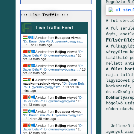
Megnézte 5 
::: Live Traffic :::
A fül sérül
Live Traffic Feed
A fül sérül
égés, esetl
A visitor from
Budapest
viewed
Fülsérülé
"
Dr. Bauer Béla Ph.D. gyermekgyógyász:
…
"
1 hr 11 mins ago
A fülkagyló
vérgyülem k
A visitor from
Beijing
viewed "
Dr.
Bauer Béla Ph.D. gyermekgyógyász
"
10
található p
hrs 23 mins ago
mellett ant
A visitor from
Beijing
viewed "
Dr.
A fület bor
Bauer Béla Ph.D. gyermekgyógyász:…
"
13
hrs 32 mins ago
rajta talál
lágyszövet 
A visitor from
Szolnok, Jasz-
nagykun-szolnok
viewed "
Dr. Bauer Béla
kockázatát,
Ph.D. gyermekgyógyász:…
"
13 hrs 36
mins ago
és szükség 
Dobhártyare
A visitor from
Beijing
viewed "
Dr.
Bauer Béla Ph.D. gyermekgyógyász
"
13
hógolyó üté
hrs 43 mins ago
módon okozh
A visitor from
Budapest
viewed
"
Dr. Bauer Béla Ph.D. gyermekgyógyász:
…
"
14 hrs 38 mins ago
Jellemző tü
A visitor from
Beijing
viewed "
Dr.
Bauer Béla Ph.D. gyermekgyógyász
"
15
igényel azo
hrs 12 mins ago