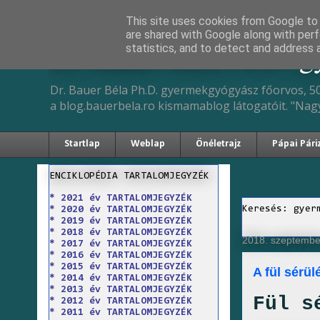
This site uses cookies from Google to d
are shared with Google along with perf
Dr. Bauer Béla Ph.D. 
statistics, and to detect and address 
Dr. Bauer Béla Ph.D. gyermekgyógyász főorvos, 50
a blog.bauerbela.ro kismamablog látogatóit. "Nag
Startlap
Weblap
Önéletrajz
Pápai Pári
ENCIKLOPÉDIA TARTALOMJEGYZÉK
* 2021 év TARTALOMJEGYZÉK
Keresés: gyer
* 2020 év TARTALOMJEGYZÉK
* 2019 év TARTALOMJEGYZÉK
* 2018 év TARTALOMJEGYZÉK
2018. szeptembe
* 2017 év TARTALOMJEGYZÉK
* 2016 év TARTALOMJEGYZÉK
* 2015 év TARTALOMJEGYZÉK
A fül sérü
* 2014 év TARTALOMJEGYZÉK
* 2013 év TARTALOMJEGYZÉK
Fül s
* 2012 év TARTALOMJEGYZÉK
* 2011 év TARTALOMJEGYZÉK