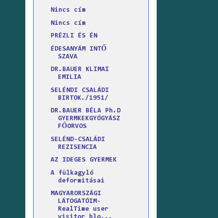
Nincs cím
Nincs cím
PRÉZLI ÉS ÉN
ÉDESANYÁM INTŐ
SZAVA
DR.BAUER KLIMAI
EMILIA
SELÉNDI CSALÁDI
BIRTOK./1951/
DR.BAUER BÉLA Ph.D
GYERMKEKGYÓGYÁSZ
FŐORVOS
SELÉND-CSALÁDI
REZISENCIA
AZ IDEGES GYERMEK
A fülkagyló
deformitásai
MAGYARORSZÁGI
LÁTOGATÓIM-
RealTime user
visitor blo...