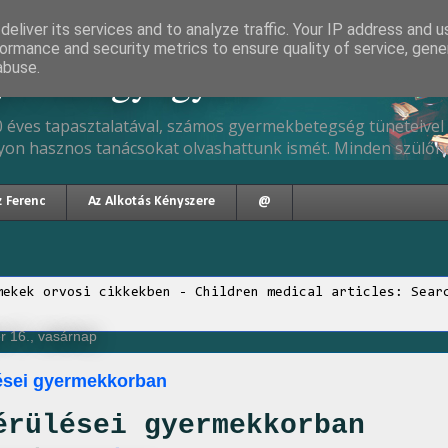
eliver its services and to analyze traffic. Your IP address and 
ormance and security metrics to ensure quality of service, gen
gyermekgyógyász
abuse.
 éves tapasztalatával, számos gyermekbetegség tüneteivel 
yon hasznos tanácsokat olvashattunk ismét. Minden szülőne
z Ferenc
Az Alkotás Kényszere
@
mekek orvosi cikkekben - Children medical articles: Sear
r 16., vasárnap
lései gyermekkorban
érülései gyermekkorban