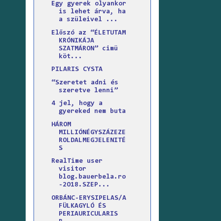
Egy gyerek olyankor
is lehet árva, ha
a szüleivel ...
Előszó az “ÉLETUTAM
KRÓNIKÁJA
SZATMÁRON” cimü
köt...
PILARIS CYSTA
“Szeretet adni és
szeretve lenni”
4 jel, hogy a
gyereked nem buta
HÁROM
MILLIÓNÉGYSZÁZEZE
ROLDALMEGJELENITÉ
S
RealTime user
visitor
blog.bauerbela.ro
-2O18.SZEP...
ORBÁNC-ERYSIPELAS/A
FÜLKAGYLÓ ÉS
PERIAURICULARIS