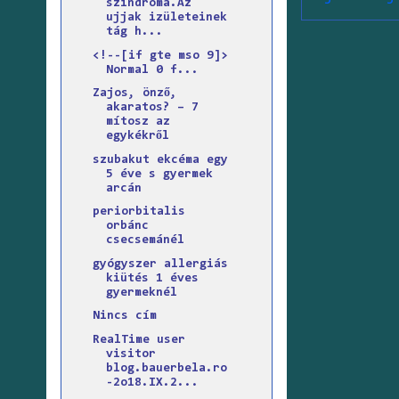
szindróma.Az
ujjak izületeinek
tág h...
<!--[if gte mso 9]>
Normal 0 f...
Zajos, önző,
akaratos? – 7
mítosz az
egykékről
szubakut ekcéma egy
5 éve s gyermek
arcán
periorbitalis
orbánc
csecsemánél
gyógyszer allergiás
kiütés 1 éves
gyermeknél
Nincs cím
RealTime user
visitor
blog.bauerbela.ro
-2o18.IX.2...