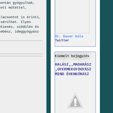
pontán gyógyulnak,
zett műtéttel,
lacsontot is érinti,
 sérülhet. Ilyen
kiesés, szédülés és
sebész, ideggyógyász
Dr. Bauer Bela
Twitter
Kiemelt bejegyzés
HALÁSZ,,MADARÁSZ
,GYERMEKGYÓGYÁSZ
MIND ÉHENKÓRÁSZ