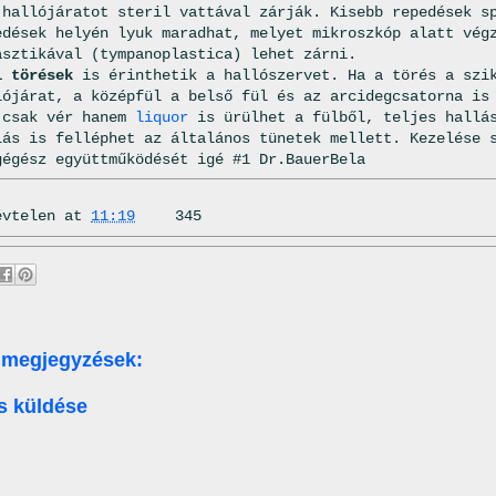
 hallójáratot steril vattával zárják. Kisebb repedések s
edések helyén lyuk maradhat, melyet mikroszkóp alatt vég
asztikával (tympanoplastica) lehet zárni.
i törések
is érinthetik a hallószervet. Ha a törés a szik
lójárat, a középfül a belső fül és az arcidegcsatorna is
 csak vér hanem
liquor
is ürülhet a fülből, teljes hallás
lás is felléphet az általános tünetek mellett. Kezelése 
gégész együttműködését igé #1 Dr.BauerBela
évtelen
at
11:19
345
 megjegyzések:
s küldése