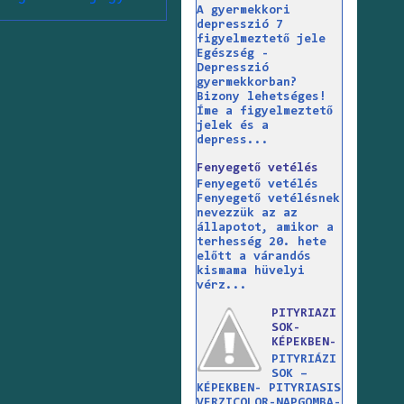
A gyermekkori
depresszió 7
figyelmeztető jele
Egészség -
Depresszió
gyermekkorban?
Bizony lehetséges!
Íme a figyelmeztető
jelek és a
depress...
Fenyegető vetélés
Fenyegető vetélés
Fenyegető vetélésnek
nevezzük az az
állapotot, amikor a
terhesség 20. hete
előtt a várandós
kismama hüvelyi
vérz...
PITYRIAZI
SOK-
KÉPEKBEN-
PITYRIÁZI
SOK –
KÉPEKBEN- PITYRIASIS
VERZICOLOR-NAPGOMBA-