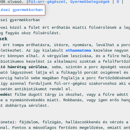
936 olvasó. |
Fül-orr-gégészet
,
Gyermekbetegségek
|
0
|
ései gyermekkorban
ései közül a fület ért erőhatás miatti fülsérülések a le
eg fagyás okoz fülsérülést.
sek
t ért tompa erőhatásra, ütésre, nyomásra, leválhat a por
eletkezhet. Az így kialakult
othaematoma
kezelése nagyon 
orc könnyen elhal. A vérgyülem leszívása, és a fülre hel
ibiotikumos kezelést is alkalmazni szoktak a felülfertőz
ító hámréteg sérülése
, sebe, szintén a porc épségét vesz
ható lágyszövet látja el a fülkagyló porcát oxigénnel és
porcig hatoló sebe magában foglalja a porc fertőződéséne
 így azonnal forduljunk fül-orr-gégész szakorvoshoz aki 
esetén antibiotikumot rendel el.
pedés
t fülbe dugott tárgy is okozhat, vagy a fülre adott
se a nyomásnövekedés miatt. Robbanás, vagy igen erős han
at dobhártya sérülést.
netei: fájdalom, fülzúgás, halláscsökkenés és vérzés a 
nnal. Fontos a másodlagos fertőzés megelőzése, emiatt an