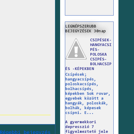
LEGNÉPSZERUBB
BEJEGYZÉSEK 30nap
CSIPÉSEK-
HANGYACSI
PÉS-
POLOSKA
CSIPÉS-
BOLHACSIP
ÉS -KÉPEKBEN
Csípések;
hangyacsípés,
poloskacsípés,
bolhacsípés,
képekben Sok rovar,
egyebek között a
hangyák, poloskák,
bolhák, képesek
csípni. E...
A gyermekkori
depresszió 7
Régebbi bejegyzés
figyelmeztető jele