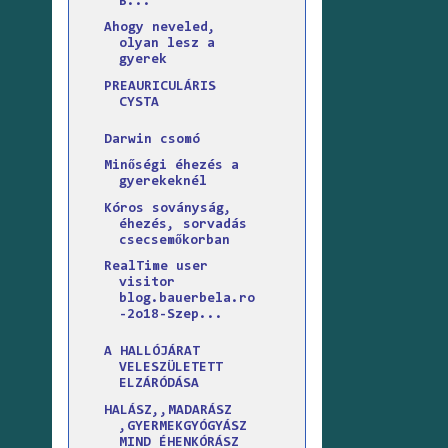
B...
Ahogy neveled,
olyan lesz a
gyerek
PREAURICULÁRIS
CYSTA
Darwin csomó
Minőségi éhezés a
gyerekeknél
Kóros soványság,
éhezés, sorvadás
csecsemőkorban
RealTime user
visitor
blog.bauerbela.ro
-2o18-Szep...
A HALLÓJÁRAT
VELESZÜLETETT
ELZÁRÓDÁSA
HALÁSZ,,MADARÁSZ
,GYERMEKGYÓGYÁSZ
MIND ÉHENKÓRÁSZ