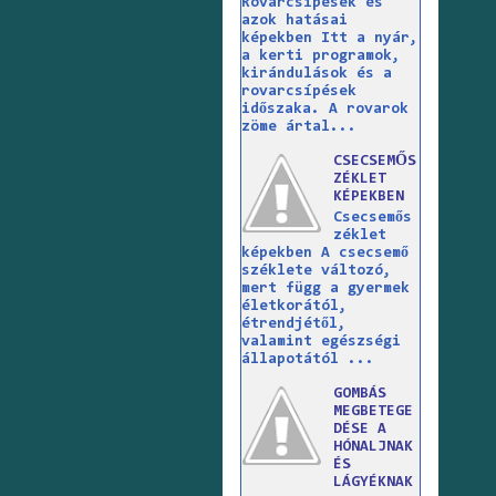
Rovarcsípések és
azok hatásai
képekben Itt a nyár,
a kerti programok,
kirándulások és a
rovarcsípések
időszaka. A rovarok
zöme ártal...
CSECSEMŐS
ZÉKLET
KÉPEKBEN
Csecsemős
zéklet
képekben A csecsemő
széklete változó,
mert függ a gyermek
életkorától,
étrendjétől,
valamint egészségi
állapotától ...
GOMBÁS
MEGBETEGE
DÉSE A
HÓNALJNAK
ÉS
LÁGYÉKNAK