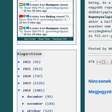
beteg, és a
A visitor from
Budapest
viewed
nagyobb rep
"
Dr. Bauer Béla Ph.D. gyermekgyógyász:
…
"
15 hrs 26 mins ago
dobhártyapl
Koponyaalap
A visitor from
Beijing
viewed "
Dr.
Bauer Béla Ph.D. gyermekgyógyász: A…
"
akkor a hal
16 hrs 9 mins ago
esetben nem
A visitor from
Budapest
viewed
arcidegbénu
"
Dr. Bauer Béla Ph.D. gyermekgyógyász:
…
"
16 hrs 18 mins ago
és fül-orr-
Get Script
Real Time
Tracking ON
Posted by
N
Blogarchívum
►
678
2022
(92)
►
2021
(612)
►
2020
(747)
Nincsenek
►
2019
(1135)
▼
2018
(1081)
Megjegyzé
►
december
(93)
►
november
(143)
►
október
(123)