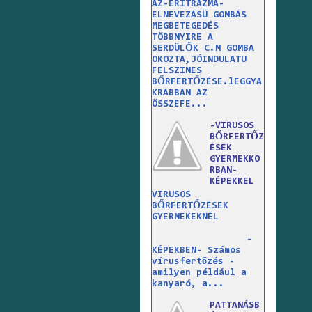
AZ-ERITRAZMA-
ELNEVEZÁSÜ GOMBÁS
MEGBETEGEDÉS
TÖBBNYIRE A
SERDÜLŐK C.M GOMBA
OKOZTA,JÓINDULATU
FELSZINES
BŐRFERTŐZÉSE.lEGGYA
KRABBAN AZ
ÖSSZEFE...
-VIRUSOS
BŐRFERTŐZ
ÉSEK
GYERMEKKO
RBAN-
KÉPEKKEL
VIRUSOS
BŐRFERTŐZÉSEK
GYERMEKEKNÉL
-
KÉPEKBEN- Számos
vírusfertőzés -
amilyen például a
kanyaró, a...
PATTANÁSB