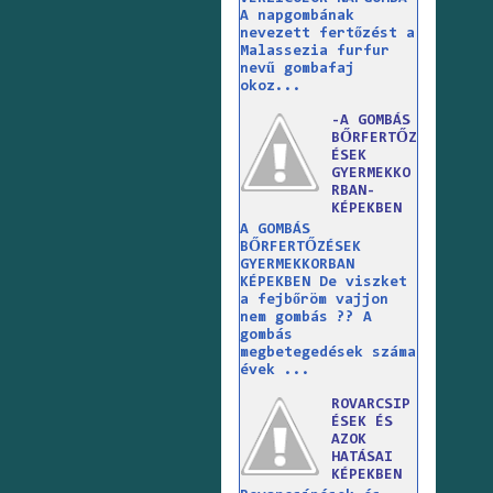
A napgombának
nevezett fertőzést a
Malassezia furfur
nevű gombafaj
okoz...
-A GOMBÁS
BŐRFERTŐZ
ÉSEK
GYERMEKKO
RBAN-
KÉPEKBEN
A GOMBÁS
BŐRFERTŐZÉSEK
GYERMEKKORBAN
KÉPEKBEN De viszket
a fejbőröm vajjon
nem gombás ?? A
gombás
megbetegedések száma
évek ...
ROVARCSIP
ÉSEK ÉS
AZOK
HATÁSAI
KÉPEKBEN