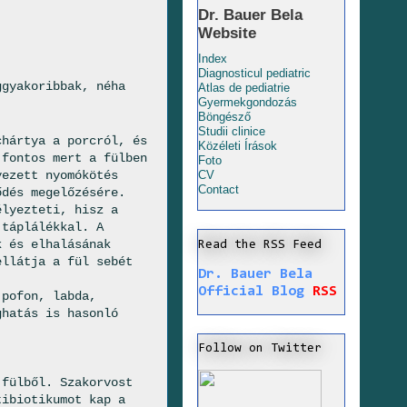
Dr. Bauer Bela
Website
Index
Diagnosticul pediatric
ggyakoribbak, néha
Atlas de pediatrie
Gyermekgondozás
Böngésző
Studii clinice
chártya a porcról, és
Közéleti Írások
fontos mert a fülben
Foto
yezett nyomókötés
CV
Contact
ődés megelőzésére.
élyezteti, hisz a
 táplálékkal. A
k és elhalásának
Read the RSS Feed
ellátja a fül sebét
Dr. Bauer Bela
Official Blog
RSS
 pofon, labda,
ghatás is hasonló
Follow on Twitter
fülből. Szakorvost
tibiotikumot kap a