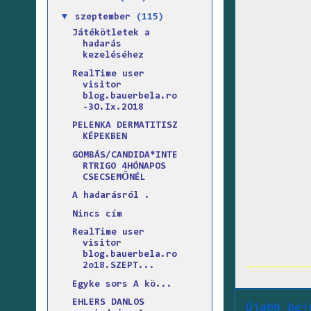
▼
szeptember
(115)
Játékötletek a
hadarás
kezeléséhez
RealTime user
visitor
blog.bauerbela.ro
-3O.Ix.2O18
PELENKA DERMATITISZ
KÉPEKBEN
GOMBÁS/CANDIDA*INTE
RTRIGO 4HÓNAPOS
CSECSEMŐNÉL
A hadarásról .
Nincs cím
RealTime user
visitor
blog.bauerbela.ro
2o18.SZEPT...
Egyke sors A kö...
EHLERS DANLOS
Újabb bej