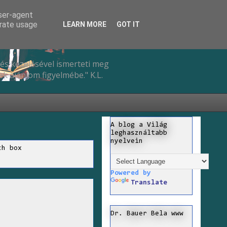
user-agent
erate usage
LEARN MORE
GOT IT
és kezelésével ismerteti meg
k ajánlom figyelmébe." K.L.
A blog a Világ
leghasználtabb
nyelvein
ch box
Powered by
Translate
Dr. Bauer Bela www