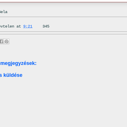
Bela
évtelen
at
9:21
345
 megjegyzések:
s küldése