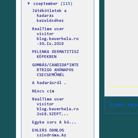
▼
szeptember
(115)
Játékötletek a
hadarás
kezeléséhez
RealTime user
visitor
blog.bauerbela.ro
-3O.Ix.2O18
PELENKA DERMATITISZ
KÉPEKBEN
GOMBÁS/CANDIDA*INTE
RTRIGO 4HÓNAPOS
CSECSEMŐNÉL
A hadarásról .
Nincs cím
RealTime user
Újabb bej
visitor
blog.bauerbela.ro
2o18.SZEPT...
Egyke sors A kö...
EHLERS DANLOS
szindróma.Az