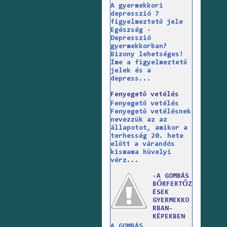
A gyermekkori
depresszió 7
figyelmeztető jele
Egészség -
Depresszió
gyermekkorban?
Bizony lehetséges!
Íme a figyelmeztető
jelek és a
depress...
Fenyegető vetélés
Fenyegető vetélés
Fenyegető vetélésnek
nevezzük az az
állapotot, amikor a
terhesség 20. hete
előtt a várandós
kismama hüvelyi
vérz...
-A GOMBÁS
BŐRFERTŐZ
ÉSEK
GYERMEKKO
RBAN-
KÉPEKBEN
A GOMBÁS