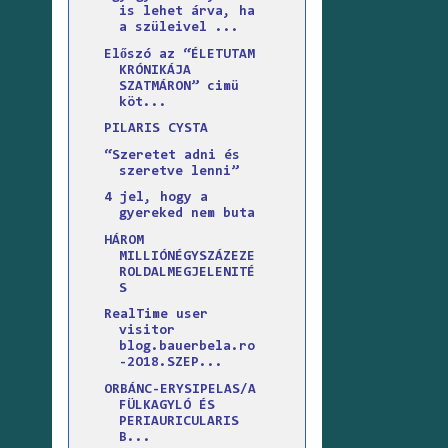
is lehet árva, ha
a szüleivel ...
Előszó az “ÉLETUTAM
KRÓNIKÁJA
SZATMÁRON” cimü
köt...
PILARIS CYSTA
“Szeretet adni és
szeretve lenni”
4 jel, hogy a
gyereked nem buta
HÁROM
MILLIÓNÉGYSZÁZEZE
ROLDALMEGJELENITÉ
S
RealTime user
visitor
blog.bauerbela.ro
-2O18.SZEP...
ORBÁNC-ERYSIPELAS/A
FÜLKAGYLÓ ÉS
PERIAURICULARIS
B...