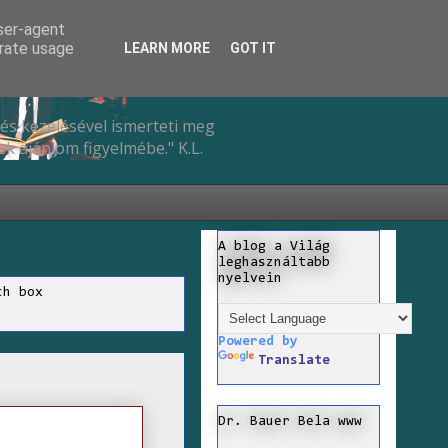
user-agent
erate usage
LEARN MORE
GOT IT
és kezelésével ismerteti meg
k ajánlom figyelmébe." K.L.
A blog a Világ
leghasználtabb
nyelvein
ch box
Powered by
Translate
Dr. Bauer Bela www