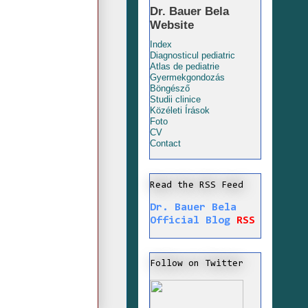
Dr. Bauer Bela
Website
Index
Diagnosticul pediatric
Atlas de pediatrie
Gyermekgondozás
Böngésző
Studii clinice
Közéleti Írások
Foto
CV
Contact
Read the RSS Feed
Dr. Bauer Bela
Official Blog
RSS
Follow on Twitter