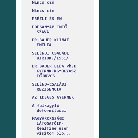
Nincs cím
Nincs cím
PRÉZLI ÉS ÉN
ÉDESANYÁM INTŐ
SZAVA
DR.BAUER KLIMAI
EMILIA
SELÉNDI CSALÁDI
BIRTOK./1951/
DR.BAUER BÉLA Ph.D
GYERMKEKGYÓGYÁSZ
FŐORVOS
SELÉND-CSALÁDI
REZISENCIA
AZ IDEGES GYERMEK
A fülkagyló
deformitásai
MAGYARORSZÁGI
LÁTOGATÓIM-
RealTime user
visitor blo...