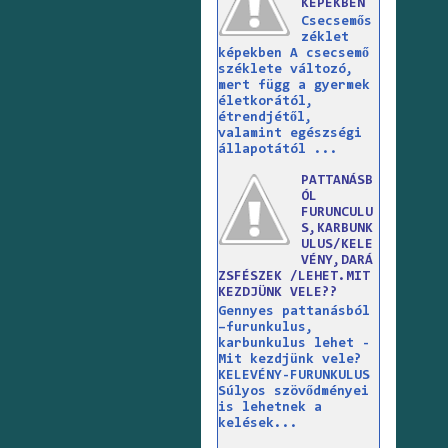
KÉPEKBEN
Csecsemős
zéklet
képekben A csecsemő
széklete változó,
mert függ a gyermek
életkorától,
étrendjétől,
valamint egészségi
állapotától ...
PATTANÁSB
ÓL
FURUNCULU
S,KARBUNK
ULUS/KELE
VÉNY,DARÁ
ZSFÉSZEK /LEHET.MIT
KEZDJÜNK VELE??
Gennyes pattanásból
–furunkulus,
karbunkulus lehet -
Mit kezdjünk vele?
KELEVÉNY-FURUNKULUS
Súlyos szövődményei
is lehetnek a
kelések...