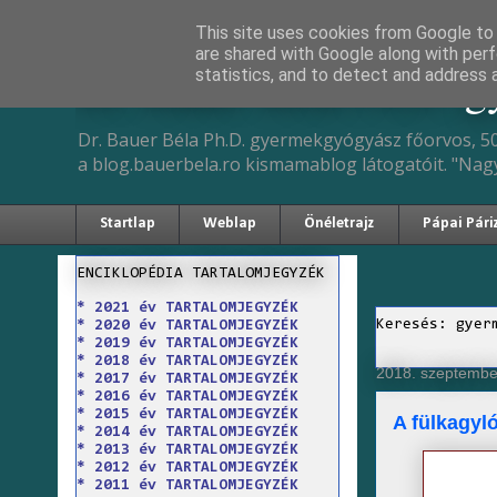
This site uses cookies from Google to d
are shared with Google along with perf
Dr. Bauer Béla Ph.D. 
statistics, and to detect and address 
Dr. Bauer Béla Ph.D. gyermekgyógyász főorvos, 50
a blog.bauerbela.ro kismamablog látogatóit. "Nag
Startlap
Weblap
Önéletrajz
Pápai Pári
ENCIKLOPÉDIA TARTALOMJEGYZÉK
* 2021 év TARTALOMJEGYZÉK
Keresés: gyer
* 2020 év TARTALOMJEGYZÉK
* 2019 év TARTALOMJEGYZÉK
* 2018 év TARTALOMJEGYZÉK
2018. szeptember
* 2017 év TARTALOMJEGYZÉK
* 2016 év TARTALOMJEGYZÉK
* 2015 év TARTALOMJEGYZÉK
A fülkagyl
* 2014 év TARTALOMJEGYZÉK
* 2013 év TARTALOMJEGYZÉK
* 2012 év TARTALOMJEGYZÉK
* 2011 év TARTALOMJEGYZÉK