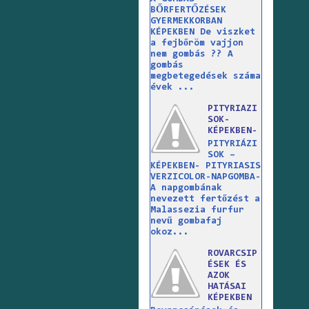
BŐRFERTŐZÉSEK
GYERMEKKORBAN
KÉPEKBEN De viszket
a fejbőröm vajjon
nem gombás ?? A
gombás
megbetegedések száma
évek ...
PITYRIAZI
SOK-
KÉPEKBEN-
PITYRIÁZI
SOK –
KÉPEKBEN- PITYRIASIS
VERZICOLOR-NAPGOMBA-
A napgombának
nevezett fertőzést a
Malassezia furfur
nevű gombafaj
okoz...
ROVARCSIP
ÉSEK ÉS
AZOK
HATÁSAI
KÉPEKBEN