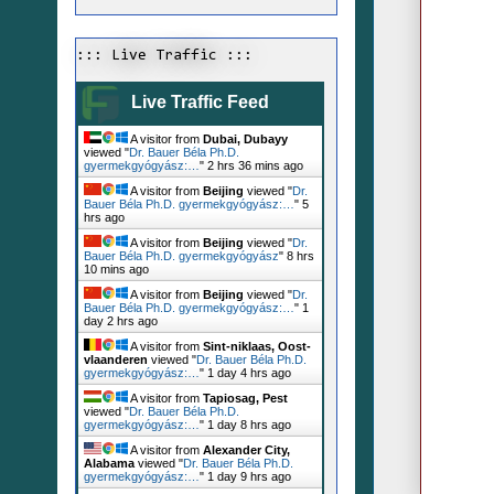
::: Live Traffic :::
Live Traffic Feed
A visitor from
Dubai, Dubayy
viewed "
Dr. Bauer Béla Ph.D.
gyermekgyógyász:…
"
2 hrs 36 mins ago
A visitor from
Beijing
viewed "
Dr.
Bauer Béla Ph.D. gyermekgyógyász:…
"
5
hrs ago
A visitor from
Beijing
viewed "
Dr.
Bauer Béla Ph.D. gyermekgyógyász
"
8 hrs
10 mins ago
A visitor from
Beijing
viewed "
Dr.
Bauer Béla Ph.D. gyermekgyógyász:…
"
1
day 2 hrs ago
A visitor from
Sint-niklaas, Oost-
vlaanderen
viewed "
Dr. Bauer Béla Ph.D.
gyermekgyógyász:…
"
1 day 4 hrs ago
A visitor from
Tapiosag, Pest
viewed "
Dr. Bauer Béla Ph.D.
gyermekgyógyász:…
"
1 day 8 hrs ago
A visitor from
Alexander City,
Alabama
viewed "
Dr. Bauer Béla Ph.D.
gyermekgyógyász:…
"
1 day 9 hrs ago