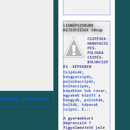
LEGNÉPSZERUBB
BEJEGYZÉSEK 30nap
CSIPÉSEK-
HANGYACSI
PÉS-
POLOSKA
CSIPÉS-
BOLHACSIP
ÉS -KÉPEKBEN
Csípések;
hangyacsípés,
poloskacsípés,
bolhacsípés,
képekben Sok rovar,
egyebek között a
Régebbi bejegyzés
hangyák, poloskák,
bolhák, képesek
csípni. E...
A gyermekkori
depresszió 7
figyelmeztető jele