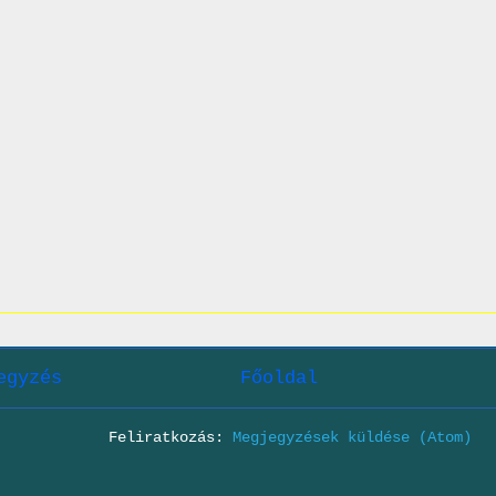
egyzés
Főoldal
Feliratkozás:
Megjegyzések küldése (Atom)