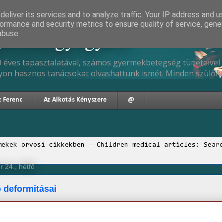
eliver its services and to analyze traffic. Your IP address and 
ormance and security metrics to ensure quality of service, gen
gyermekgyógyász
abuse.
 éves tapasztalatával, számos gyermekbetegség tüneteivel 
yon hasznos tanácsokat olvashattunk ismét. Minden szülőne
z Ferenc
Az Alkotás Kényszere
@
mekek orvosi cikkekben - Children medical articles: Sear
 24., hétfő
ó deformitásai