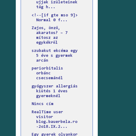
ujjak izületeinek
tág h...
<!--[if gte mso 9]>
Normal 0 f...
Zajos, önző,
akaratos? – 7
mítosz az
egykékről
szubakut ekcéma egy
5 éve s gyermek
arcán
periorbitalis
orbánc
csecsemánél
gyógyszer allergiás
kiütés 1 éves
gyermeknél
Nincs cím
RealTime user
visitor
blog.bauerbela.ro
-2o18.IX.2...
Egy gyerek olyankor