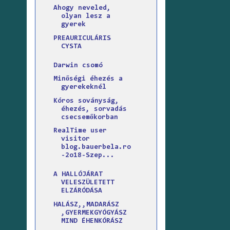
Ahogy neveled,
olyan lesz a
gyerek
PREAURICULÁRIS
CYSTA
Darwin csomó
Minőségi éhezés a
gyerekeknél
Kóros soványság,
éhezés, sorvadás
csecsemőkorban
RealTime user
visitor
blog.bauerbela.ro
-2o18-Szep...
A HALLÓJÁRAT
VELESZÜLETETT
ELZÁRÓDÁSA
HALÁSZ,,MADARÁSZ
,GYERMEKGYÓGYÁSZ
MIND ÉHENKÓRÁSZ