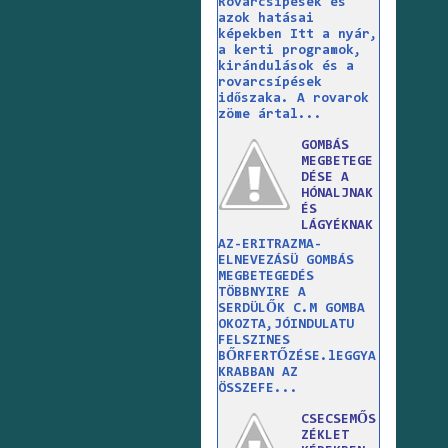
Rovarcsípések és
azok hatásai
képekben Itt a nyár,
a kerti programok,
kirándulások és a
rovarcsípések
időszaka. A rovarok
zöme ártal...
GOMBÁS
MEGBETEGE
DÉSE A
HÓNALJNAK
ÉS
LÁGYÉKNAK
AZ-ERITRAZMA-
ELNEVEZÁSÜ GOMBÁS
MEGBETEGEDÉS
TÖBBNYIRE A
SERDÜLŐK C.M GOMBA
OKOZTA,JÓINDULATU
FELSZINES
BŐRFERTŐZÉSE.lEGGYA
KRABBAN AZ
ÖSSZEFE...
CSECSEMŐS
ZÉKLET