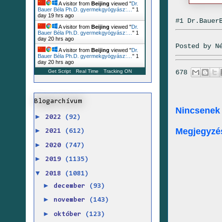
A visitor from
Beijing
viewed "
Dr.
Bauer Béla Ph.D. gyermekgyógyász:…
"
1
day 19 hrs ago
#1 Dr.Bauer
A visitor from
Beijing
viewed "
Dr.
Bauer Béla Ph.D. gyermekgyógyász:…
"
1
day 20 hrs ago
Posted by
N
A visitor from
Beijing
viewed "
Dr.
Bauer Béla Ph.D. gyermekgyógyász:…
"
1
day 20 hrs ago
678
Get Script
Real Time
Tracking ON
Blogarchívum
Nincsenek
►
2022
(92)
Megjegyzé
►
2021
(612)
►
2020
(747)
►
2019
(1135)
▼
2018
(1081)
►
december
(93)
►
november
(143)
►
október
(123)