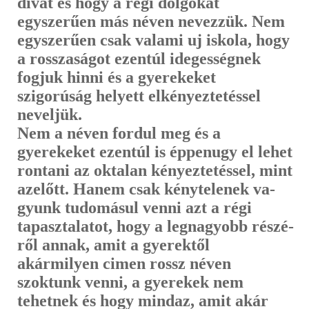
divat és hogy a régi dolgokat
egyszerűen más néven nevezzük. Nem
egyszerűen csak valami uj iskola, hogy
a rosszaságot ezentúl idegességnek
fogjuk hinni és a gyerekeket
szigorúság helyett elkényeztetéssel
neveljük.
Nem a néven fordul meg és a
gyerekeket ezentúl is éppenugy el lehet
ron­tani az oktalan kényeztetéssel, mint
azelőtt. Hanem csak kénytelenek va­
gyunk tudomásul venni azt a régi
tapasztalatot, hogy a legnagyobb részé­
ről annak, amit a gyerektől
akármilyen cimen rossz néven
szoktunk venni, a gyerekek nem
tehetnek és hogy mindaz, amit akár