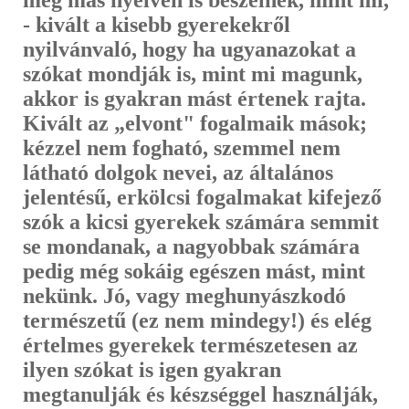
- kivált a kisebb gyerekekről
nyilvánvaló, hogy ha ugyanazokat a
szókat mondják is, mint mi magunk,
akkor is gyakran mást értenek rajta.
Kivált az „elvont" fogalmaik mások;
kézzel nem fog­ható, szemmel nem
látható dolgok nevei, az általános
jelentésű, erkölcsi fogalmakat kifejező
szók a kicsi gyerekek számára semmit
se mondanak, a nagyobbak számára
pedig még sokáig egészen mást, mint
nekünk. Jó, vagy meghunyászkodó
természetű (ez nem mindegy!) és elég
értelmes gye­rekek természetesen az
ilyen szókat is igen gyakran
megtanulják és kész­séggel használják,