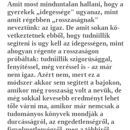
Amit most minduntalan hallani, hogy a
gyerekek „idegessége" ugyanaz, mint
amit régebben „rosszaságnak"
neveztünk: az igaz. De amit sokan kö­
vetkeztetnek ebből, hogy tudniillik
segiteni is ugy kell az idegességen, mint
ahogyan régente a rosszaságon
próbáltak: tudniillik szigorúsággal,
fenyí­téssel, még veréssel is - az már
nem igaz. Azért nem, mert ez a
módszer akkor sem segitett a bajokon,
amikor még rosszaság volt a nevük, de
még sokkal kevesebb eredményt lehet
tőle várni ma, amikor már nemcsak a
tu­dományos könyvek mondják a
durcásságról, az engedetlenségről, a
figyel­metlenségről, meg a többiről,