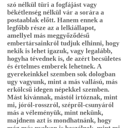
szó nélkül türi a fogfájást vagy
békétlenség nélkül vár a sorára a
postaablak előtt. Hanem ennek a
legfőbb része az a lelkiállapot,
amellyel más meggyőződésű
embertársainkról tudjuk elhinni, hogy
nekik is lehet igazuk, vagy legalább,
hogyha tévednek is, de azért becsületes
és értelmes emberek lehetnek. A
gyerekeinkkel szemben sok dologban
ugy vagyunk, mint a más vallású, más
erkölcsű idegen népekkel szemben.
Mást kivánnak, mástól irtóznak, mint
mi, jóról-rosszról, szépről-csunyáról
más a vélemé­nyük, mint nekünk,
majdnem azt is mondhatnánk, hogy
még más nyelven is beszélnek, mint mi,