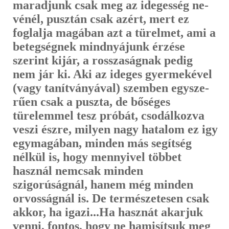
maradjunk csak meg az idegesség ne­
vénél, pusztán csak azért, mert ez
foglalja magában azt a türelmet, ami a
betegségnek mindnyájunk érzése
szerint kijár, a rosszaságnak pedig
nem jár ki. Aki az ideges gyermekével
(vagy tanítványával) szemben egysze­
rűen csak a puszta, de bőséges
türelemmel tesz próbát, csodálkozva
veszi észre, milyen nagy hatalom ez igy
egymagában, minden más segítség
nélkül is, hogy mennyivel többet
használ nemcsak minden
szigorúságnál, hanem még minden
orvosságnál is. De természetesen csak
akkor, ha igazi...Ha hasznát akarjuk
venni, fontos, hogy ne hamisítsuk meg