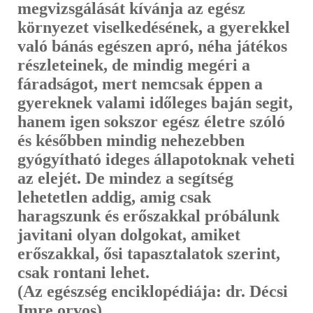
megvizsgálását kívánja az egész
környezet viselkedésének, a gyerekkel
való bánás egészen apró, néha játékos
részleteinek, de mindig megéri a
fáradságot, mert nemcsak éppen a
gyereknek valami időleges baján segit,
hanem igen sokszor egész életre szóló
és későbben mindig nehezebben
gyógyítható ideges állapotoknak veheti
az elejét. De mindez a segítség
lehetetlen addig, amig csak
haragszunk és erőszakkal próbálunk
javitani olyan dolgokat, amiket
erőszakkal, ősi tapasztalatok szerint,
csak rontani lehet.
(Az egészség enciklopédiája: dr. Décsi
Imre orvos)