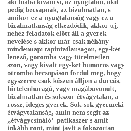
aki hiába kiváncsi, az nyugtalan, akit
pedig becsapnak, az bizalmatlan, s
amikor ez a nyugtalanság vagy ez a
bizalmatlanság elkezdődik, akkor uj,
nehéz feladatok előtt áll a gyerek
nevelése s akkor már csak néhány
mindennapi tapintatlanságon, egy-két
lenéző, goromba vagy türelmetlen
szón, vagy kivált egy-két humoros vagy
otromba becsapáson fordul meg, hogy
egyszerre csak készen álljon a dur­cás,
hirtelenharagú, vagy magábavonult,
bizalmatlan és sokszor étvágy­talan, a
rossz, ideges gyerek. Sok-sok gyermeki
étvágytalanság, amin nem segit az
„étvágycsináló" patikaszer s amit
inkább ront, mint javit a foko­zottan