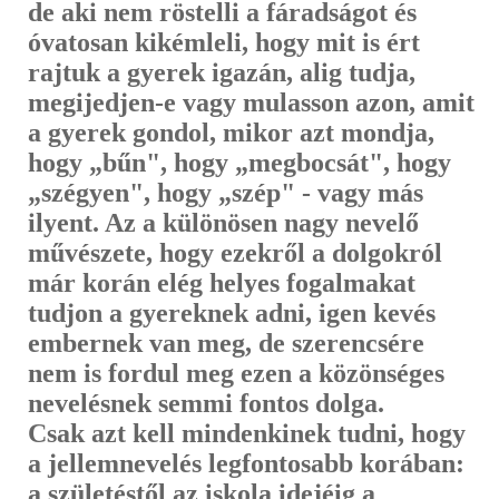
de aki nem röstelli a fáradságot és
óvatosan kikémleli, hogy mit is ért
rajtuk a gyerek igazán, alig tudja,
megijedjen-e vagy mulas­son azon, amit
a gyerek gondol, mikor azt mondja,
hogy „bűn", hogy „megbocsát", hogy
„szégyen", hogy „szép" - vagy más
ilyent. Az a kü­lönösen nagy nevelő
művészete, hogy ezekről a dolgokról
már korán elég helyes fogalmakat
tudjon a gyereknek adni, igen kevés
embernek van meg, de szerencsére
nem is fordul meg ezen a közönséges
nevelésnek semmi fontos dolga.
Csak azt kell mindenkinek tudni, hogy
a jellemnevelés leg­fontosabb korában:
a születéstől az iskola idejéig a