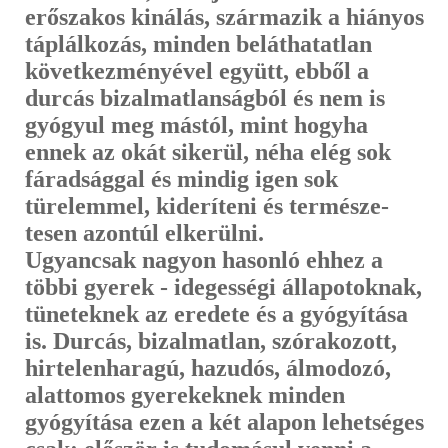
erőszakos kinálás, származik a hiányos
táplálkozás, minden belát­hatatlan
következményével együtt, ebből a
durcás bizalmatlanságból és nem is
gyógyul meg mástól, mint hogyha
ennek az okát sikerül, néha elég sok
fáradsággal és mindig igen sok
türelemmel, kideríteni és természe­
tesen azontúl elkerülni.
Ugyancsak nagyon hasonló ehhez a
többi gyerek - idegességi állapotoknak,
tüneteknek az eredete és a gyógyítása
is. Durcás, bizalmat­lan, szórakozott,
hirtelenharagú, hazudós, álmodozó,
alattomos gyerekek­nek minden
gyógyítása ezen a két alapon lehetséges