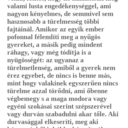
valami lusta engedékenységgel, ami
nagyon kényelmes, de semmivel sem
haszno­sabb a türelmesség többi
fajtáinál. Amikor az egyik ember
pofonnal félem­líti meg a nyűgös
gyereket, a másik pedig mindent
ráhagy, vagy még tó­dítja is a
nyügösségét: az ugyanaz a
türelmetlenség, amiből a gyerek nem
érez egyebet, de nincs is benne más,
mint hogy valakinek egyszerűen nincs
türelme azzal törődni, ami őbenne
végbemegy s a maga modora vagy
egyéni szokásai szerint szépszerével
vagy durván szabadulni akar tőle. Aki
durvasággal elkeseríti, meg aki