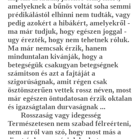
amelyeknek a bűnös voltát soha semmi
prédikálástól elhinni nem tudták, vagy
pedig azokért a hibákért, amelyekről -
ma már tudjuk, hogy egészen joggal -
ugy érezték, hogy nem tehetnek róluk.
Ma már nemcsak érzik, hanem
minduntalan kivánják, hogy a
betegségük csakugyan betegségnek
számitson és azt a fajtáját a
szigorúságnak, amit régen csak
ösztönszerűen vettek rossz néven, most
már egészen öntudatosan érzik oktalan
és igaz­ságtalan durvaságnak ...
Rosszaság vagy idegesség
Természetesen nem szabad félreérteni,
nem arról van szó, hogy most más a