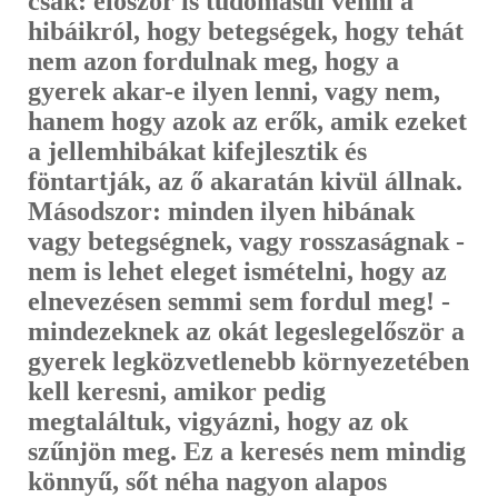
csak: először is tudo­másul venni a
hibáikról, hogy betegségek, hogy tehát
nem azon fordulnak meg, hogy a
gyerek akar-e ilyen lenni, vagy nem,
hanem hogy azok az erők, amik ezeket
a jellemhibákat kifejlesztik és
föntartják, az ő akaratán kivül állnak.
Másodszor: minden ilyen hibának
vagy betegségnek, vagy rosszaságnak -
nem is lehet eleget ismételni, hogy az
elnevezésen semmi sem fordul meg! -
mindezeknek az okát legeslegelőször a
gyerek legköz­vetlenebb környezetében
kell keresni, amikor pedig
megtaláltuk, vigyázni, hogy az ok
szűnjön meg. Ez a keresés nem mindig
könnyű, sőt néha nagyon alapos