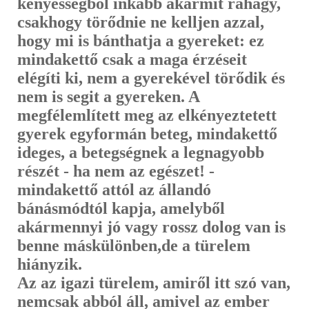
kényességből inkább akármit ráhagy,
csak­hogy törődnie ne kelljen azzal,
hogy mi is bánthatja a gyereket: ez
mindakettő csak a maga érzéseit
elégíti ki, nem a gyerekével törődik és
nem is segit a gyereken. A
megfélemlített meg az elkényeztetett
gyerek egyformán beteg, mindakettő
ideges, a betegségnek a legnagyobb
részét - ha nem az egészet! -
mindakettő attól az állandó
bánásmódtól kapja, amelyből
akármennyi jó vagy rossz dolog van is
benne máskülönben,de a türelem
hiányzik.
Az az igazi türelem, amiről itt szó van,
nemcsak abból áll, amivel az ember