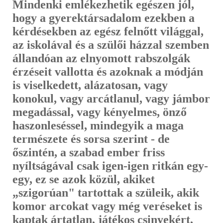
Mindenki em­lékezhetik egészen jól,
hogy a gyerektársadalom ezekben a
kérdésekben az egész felnőtt világgal,
az iskolával és a szülői házzal szemben
állandóan az elnyomott rabszolgák
érzéseit vallotta és azoknak a módján
is viselkedett, alázatosan, vagy
konokul, vagy arcátlanul, vagy jámbor
megadással, vagy kényelmes, önző
haszonleséssel, mindegyik a maga
természete és sorsa sze­rint - de
őszintén, a szabad ember friss
nyíltságával csak igen-igen ritkán egy-
egy, ez se azok közül, akiket
„szigorúan" tartottak a szüleik, akik
ko­mor arcokat vagy még veréseket is
kaptak ártatlan, játékos csinyekért,