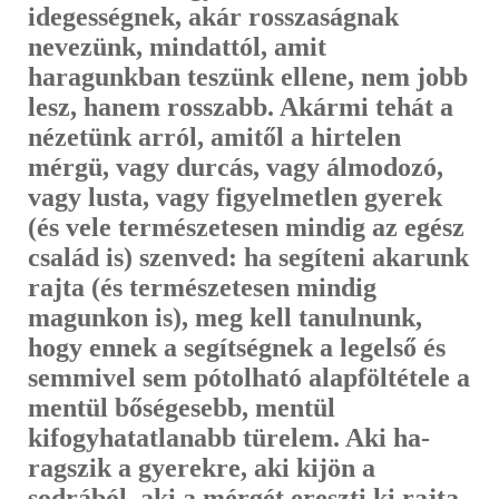
idegességnek, akár rosszaságnak
nevezünk, mindattól, amit
haragunkban teszünk ellene, nem jobb
lesz, hanem rosszabb. Akármi tehát a
nézetünk arról, amitől a hirtelen
mérgü, vagy durcás, vagy álmodozó,
vagy lusta, vagy figyelmetlen gyerek
(és vele természetesen mindig az egész
család is) szenved: ha segí­teni akarunk
rajta (és természetesen mindig
magunkon is), meg kell tanul­nunk,
hogy ennek a segítségnek a legelső és
semmivel sem pótolható alap­föltétele a
mentül bőségesebb, mentül
kifogyhatatlanabb türelem. Aki ha­
ragszik a gyerekre, aki kijön a
sodrából, aki a mérgét ereszti ki rajta,