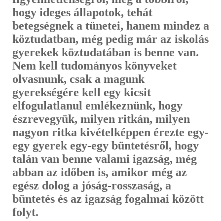
hogy ideges állapotok, tehát
betegségnek a tünetei, hanem mindez a
köztudatban, még pedig már az iskolás
gyerekek köztudatában is benne van.
Nem kell tudományos könyveket
olvasnunk, csak a magunk
gyerekségére kell egy kicsit
elfogulatlanul emlékeznünk, hogy
észrevegyük, milyen ritkán, milyen
nagyon ritka kivételkép­pen érezte egy-
egy gyerek egy-egy büntetésről, hogy
talán van benne valami igazság, még
abban az időben is, amikor még az
egész dolog a jó­ság-rosszaság, a
büntetés és az igazság fogalmai között
folyt.