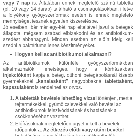
vagy 7 nap
is. Általában ennek megfelelő számú tabletta
(pl. 10 vagy 14 darab) található a csomagolásokban, illetve
a folyékony gyógyszerformák esetén is ennek megfelelő
mennyiséget tesznek egyetlen kiszerelésbe.
Jó esetben, bár már egy-két nap elteltével javul a betegek
állapota, mégsem szabad elbizakodni és az antibiotikum-
szedést abbahagyni. Minden esetben az előírt ideig kell
szedni a baktériumellenes készítményeket.
Hogyan kell az antibiotikumot alkalmazni?
Az antibiotikumok különféle gyógyszerformákban
alkalmazhatók, lehetséges, hogy a kórházakban
injekcióként
kapja a beteg, otthoni betegápolásnál kisebb
gyermekeknél
„kanalasként”
, nagyobbaknál
tablettaként
,
kapszulaként
is rendelheti az orvos.
A tabletták bevétele lehetőleg vízzel
történjen, mert a
tejtermékekkel, gyümölcslevekkel való bevétel az
antibiotikumok felszívódásának és hatásának a
csökkenéséhez vezethet.
Előírásoknak megfelelően ügyelni kell a bevételi
időpontokra.
Az étkezés előtti vagy utáni bevétel
betartásával a mellékhatások is csökkenthetők.