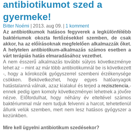
antibiotikumot szed a
gyermeke!
Bitter Noémi
| 2013. aug 09. |
1 komment
Az antibiotikumok hatásos fegyverek a legkülönfélébb
baktériumok okozta fertőzésekkel szemben, de csak
akkor, ha az előírásoknak megfelelően alkalmazzák őket.
A helytelen antibiotikum-alkalmazás számos esetben a
várt terápiás hatás elmaradásához vezethet.
A nem ésszerű alkalmazás további súlyos következménye
lehet az – mint az már több antibiotikumnál be is következett
-, hogy a kórokozók gyógyszerrel szembeni érzékenysége
csökken. Bekövetkezhet, hogy egyes hatóanyagok
hatástalanná válnak, azaz kialakul és terjed a
rezisztencia
,-
ennek pedig igen komoly következményei lehetnek a jövőre
nézve. Előfordulhat, hogy néhány év elteltével számos
baktériummal már nem tudjuk felvenni a harcot, tehetetlenül
állunk velük szemben, mert nem lesz hatásos gyógyszer a
kezünkben.
Mire kell ügyelni antibiotikum szedésekor?