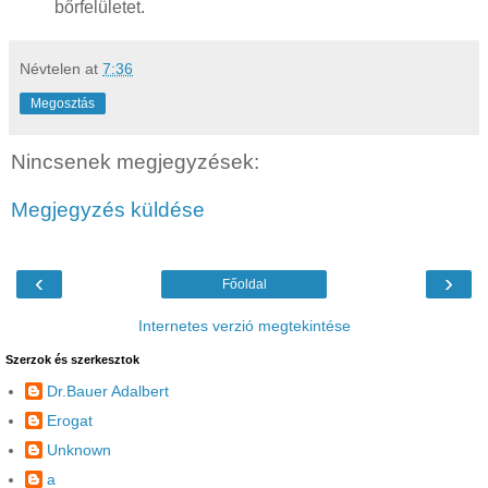
bőrfelületet.
Névtelen
at
7:36
Megosztás
Nincsenek megjegyzések:
Megjegyzés küldése
‹
›
Főoldal
Internetes verzió megtekintése
Szerzok és szerkesztok
Dr.Bauer Adalbert
Erogat
Unknown
a