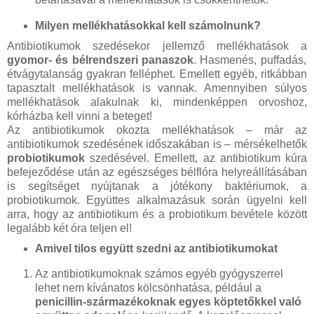
Milyen mellékhatásokkal kell számolnunk?
Antibiotikumok szedésekor jellemző mellékhatások a
gyomor- és bélrendszeri panaszok
. Hasmenés, puffadás,
étvágytalanság gyakran felléphet. Emellett egyéb, ritkábban
tapasztalt mellékhatások is vannak. Amennyiben súlyos
mellékhatások alakulnak ki, mindenképpen orvoshoz,
kórházba kell vinni a beteget!
Az antibiotikumok okozta mellékhatások – már az
antibiotikumok szedésének időszakában is – mérsékelhetők
probiotikumok
szedésével. Emellett, az antibiotikum kúra
befejeződése után az egészséges bélflóra helyreállításában
is segítséget nyújtanak a jótékony baktériumok, a
probiotikumok. Együttes alkalmazásuk során ügyelni kell
arra, hogy az antibiotikum és a probiotikum bevétele között
legalább két óra teljen el!
Amivel tilos együtt szedni az antibiotikumokat
Az antibiotikumoknak számos egyéb gyógyszerrel
lehet nem kívánatos kölcsönhatása, például a
penicillin-származékoknak egyes köptetőkkel való