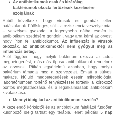
Az antibiotikumok csak és kizárólag
baktériumok okozta fertőzések kezelésére
szolgálnak
Ebből következik, hogy vírusok és gombák ellen
hatástalanok. Fölösleges, sőt – a rezisztencia veszélye miatt
– veszélyes gyakorlat a legenyhébb nátha esetén is
antibiotikum szedésére gondolni, vagy arra kérni az orvost,
hogy írjon fel antibiotikumot.
Az influenzát is vírusok
okozzák, az antibiotikumoktól nem gyógyul meg az
influenzás beteg.
Attól függően, hogy melyik baktérium okozza az adott
megbetegedést, más-más típusú antibiotikumot rendelnek
az orvosok. Ritkán egyértelmű azonban, hogy melyik
baktérium támadta meg a szervezetet. Emiatt a súlyos,
makacs, kiújuló megbetegedések esetén mikrobiológiai
laboratóriumban történő tenyésztéssel történik a kórokozó
pontos meghatározása, és a legalkalmasabb antibiotikum
kiválasztása.
Mennyi ideig tart az antibiotikumos kezelés?
A kezelendő kórképtől és az antibiotikum fajtájától függően
különböző ideig tarthat egy terápia, lehet például
5 nap