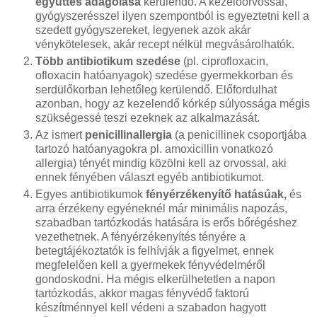
együttes adagolása
kerülendő. A kezelőorvossal,
gyógyszerésszel ilyen szempontból is egyeztetni kell a
szedett gyógyszereket, legyenek azok akár
vénykötelesek, akár recept nélkül megvásárolhatók.
Több antibiotikum szedése
(pl. ciprofloxacin,
ofloxacin hatóanyagok) szedése gyermekkorban és
serdülőkorban lehetőleg kerülendő. Előfordulhat
azonban, hogy az kezelendő kórkép súlyossága mégis
szükségessé teszi ezeknek az alkalmazását.
Az ismert
penicillinallergia
(a penicillinek csoportjába
tartozó hatóanyagokra pl. amoxicillin vonatkozó
allergia) tényét mindig közölni kell az orvossal, aki
ennek fényében választ egyéb antibiotikumot.
Egyes antibiotikumok
fényérzékenyítő hatásúak,
és
arra érzékeny egyéneknél már minimális napozás,
szabadban tartózkodás hatására is erős bőrégéshez
vezethetnek. A fényérzékenyítés tényére a
betegtájékoztatók is felhívják a figyelmet, ennek
megfelelően kell a gyermekek fényvédelméről
gondoskodni. Ha mégis elkerülhetetlen a napon
tartózkodás, akkor magas fényvédő faktorú
készítménnyel kell védeni a szabadon hagyott