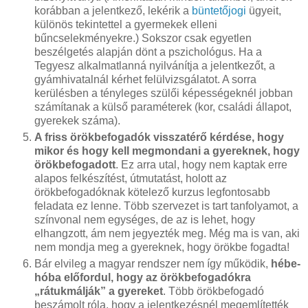
korábban a jelentkező, lekérik a
büntetőjogi
ügyeit,
különös tekintettel a gyermekek elleni
bűncselekményekre.) Sokszor csak egyetlen
beszélgetés alapján dönt a pszichológus. Ha a
Tegyesz alkalmatlanná nyilvánítja a jelentkezőt, a
gyámhivatalnál kérhet felülvizsgálatot. A sorra
kerülésben a tényleges szülői képességeknél jobban
számítanak a külső paraméterek (kor, családi állapot,
gyerekek száma).
A friss örökbefogadók visszatérő kérdése, hogy
mikor és hogy kell megmondani a gyereknek, hogy
örökbefogadott
. Ez arra utal, hogy nem kaptak erre
alapos felkészítést, útmutatást, holott az
örökbefogadóknak kötelező kurzus legfontosabb
feladata ez lenne. Több szervezet is tart tanfolyamot, a
színvonal nem egységes, de az is lehet, hogy
elhangzott, ám nem jegyezték meg. Még ma is van, aki
nem mondja meg a gyereknek, hogy örökbe fogadta!
Bár elvileg a magyar rendszer nem így működik,
hébe-
hóba előfordul, hogy az örökbefogadókra
„rátukmálják” a gyereket
. Több örökbefogadó
beszámolt róla, hogy a jelentkezésnél megemlítették