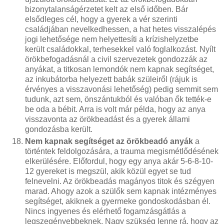
bizonytalanságérzetet kelt az első időben. Bár
elsődleges cél, hogy a gyerek a vér szerinti
családjában nevelkedhessen, a hat hetes visszalépés
jogi lehetősége nem helyettesíti a krízishelyzetbe
került családokkal, terhesekkel való foglalkozást. Nyílt
örökbefogadásnál a civil szervezetek gondozzák az
anyákat, a titkosan lemondók nem kapnak segítséget,
az inkubátorba helyezett babák szüleiről (rájuk is
érvényes a visszavonási lehetőség) pedig semmit sem
tudunk, azt sem, önszántukból és valóban ők tették-e
be oda a bébit. Arra is volt már példa, hogy az anya
visszavonta az örökbeadást és a gyerek állami
gondozásba került.
Nem kapnak segítséget az örökbeadó anyák
a
történtek feldolgozására, a trauma megismétlődésének
elkerülésére. Előfordul, hogy egy anya akár 5-6-8-10-
12 gyereket is megszül, akik közül egyet se tud
felnevelni. Az örökbeadás magányos titok és szégyen
marad. Ahogy azok a szülők sem kapnak intézményes
segítséget, akiknek a gyermeke gondoskodásban él.
Nincs ingyenes és elérhető fogamzásgátlás a
legszegényebbeknek. Nagy szükség lenne rá, hogy az