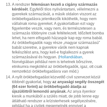
A rendszer
felemásan kezeli a cigány származás
kérdését
. Egyfelől tilos nyilvántartani, vélelmezni a
gyerekek származását, a másik oldalon viszont az
örökbefogadásra jelentkezők kiköthetik, hogy nem
vállalnak roma gyereket. A gyakorlatban ezt vagy
figyelembe veszik, vagy nem, és természetesen a
származás többnyire csak feltételezett. Időzített bomba
lehet, ha nem elfogadó házaspár kap egy roma babát.
Az örökbefogadók nagy része „magyar származású”
babát szeretne, a gyerekre várók nem kapnak
felkészítést arra, hogy kell-e foglalkozni a gyerek
származásával és hogyan. (
Hollandiában
,
Norvégiában például nem is tehetnek bőrszínre,
etnikumra megkötést az örökbefogadók, igaz, ott csak
nemzetközi örökbefogadásra van mód.)
A nyílt örökbefogadást közvetítő civil szervezet közül
többnél gyakorlat, hogy
az anyasági segély összegét
(64 ezer forint) az örökbefogadó átadja az
újszülöttről lemondó anyának.
Az anya ilyenkor
kiesik a munkából a szülés miatt, de jobb lenne egy
átlátható rendszer a krízisterhesek segélyezésére,
például ha a civilek megemelnék ennyivel a