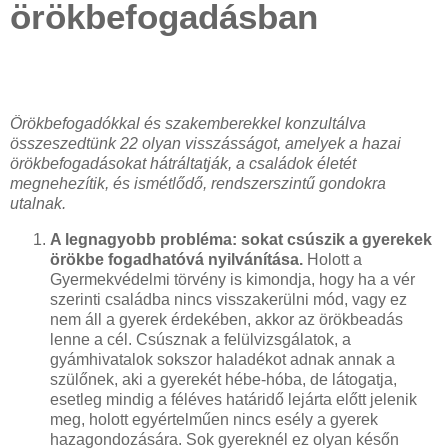
örökbefogadásban
Örökbefogadókkal és szakemberekkel konzultálva
összeszedtünk 22 olyan visszásságot, amelyek a hazai
örökbefogadásokat hátráltatják, a családok életét
megnehezítik, és ismétlődő, rendszerszintű gondokra
utalnak.
A legnagyobb probléma: sokat csúszik a gyerekek
örökbe fogadhatóvá nyilvánítása.
Holott a
Gyermekvédelmi törvény is kimondja, hogy ha a vér
szerinti családba nincs visszakerülni mód, vagy ez
nem áll a gyerek érdekében, akkor az örökbeadás
lenne a cél. Csúsznak a felülvizsgálatok, a
gyámhivatalok sokszor haladékot adnak annak a
szülőnek, aki a gyerekét hébe-hóba, de látogatja,
esetleg mindig a féléves határidő lejárta előtt jelenik
meg, holott egyértelműen nincs esély a gyerek
hazagondozására. Sok gyereknél ez olyan későn