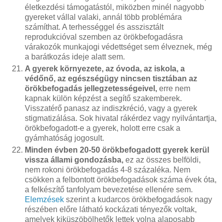
életkezdési támogatástól, miközben minél nagyobb
gyereket vállal valaki, annál több problémára
számíthat. A terhességgel és asszisztált
reprodukcióval szemben az örökbefogadásra
várakozók munkajogi védettséget sem élveznek, még
a barátkozás ideje alatt sem.
A gyerek környezete, az óvoda, az iskola, a
védőnő, az egészségügy nincsen tisztában az
örökbefogadás jellegzetességeivel,
erre nem
kapnak külön képzést a segítő szakemberek.
Visszatérő panasz az indiszkréció, vagy a gyerek
stigmatizálása. Sok hivatal rákérdez vagy nyilvántartja,
örökbefogadott-e a gyerek, holott erre csak a
gyámhatóság jogosult.
Minden évben 20-50 örökbefogadott gyerek kerül
vissza állami gondozásba,
ez az összes belföldi,
nem rokoni örökbefogadás 4-8 százaléka. Nem
csökken a felbontott örökbefogadások száma évek óta,
a felkészítő tanfolyam bevezetése ellenére sem.
Elemzések
szerint a kudarcos örökbefogadások nagy
részében előre látható kockázati tényezők voltak,
amelyek kiküszöbölhetők lettek volna alaposabb