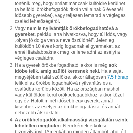
történik meg, hogy emiatt már csak külföldre kerülhet
(a belföldi örökbefogadók ritkán vállalnak 6 évesnél
idősebb gyereket), vagy teljesen lemarad a végleges
család lehetőségéről.
Vagy
nem is nyilvánítják örökbefogadhatóvá a
gyereket,
például arra hivatkozva, hogy túl idős, vagy
„olyan jó dolga van a nevelőszülőnél”. Jelenleg
külföldön 10 éves korig fogadnak el gyermeket, az
ennél fiatalabbaknak meg kellene adni az esélyt a
végleges családra.
Ha a gyerek örökbe fogadható, akkor is még
sok
időbe telik, amíg szülőt keresnek neki
. Ha a saját
megyéjében talál szülőkre, akkor átlagosan
7,5 hónap
telik el az örökbe fogadhatóvá nyilvánítás és a
családba kerülés között. Ha az országban máshol
vagy külföldön kerül örökbefogadókhoz, akkor közel
egy év. Holott minél idősebb egy gyerek, annál
kisebbek az esélyei az örökbefogadásra, és annál
nehezebb átszoktatni.
Az örökbefogadók alkalmassági vizsgálatán szinte
lehetetlen megbukni.
Nem kérnek erkölcsi
bizonyítványt. (Amerikában minden államból, ahol élt