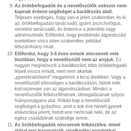
Az örökbefogadók és a nevelőszülők sokszor nem
kapnak érdemi segítséget a barátkozás alatt.
Teljesen esetleges, hogy van-e jelen szakember, és ki
az, örökbefogadási tanácsadó, gyám, pszichológus,
nevelési tanácsadó, és érdemi-e a jelenléte vagy
adminisztratív. Előfordul, hogy problémás átgondozási
esetekben sincs jelen szakember, például
létszámhiány miatt.
Előfordul, hogy 3-4 éves ovisok sincsenek vele
tisztában, hogy a nevelőszülő nem az anyjuk.
Ez
nagyon megnehezíti a barátkozást, több örökbefogadó
lépett vissza emiatt, mert nem akartak
„gyerekrablóként” megjelenni a kicsi életében. Vagy a
nevelőszülő ellenséges a barátkozáson, holott neki
kulcsszerepe van az átgondozásban. Mindez a
nevelőszülők felkészítésének, támogatásának súlyos
hiányosságaira utal. Ritkán kap a nevelőszülő
segítséget a gyászhoz, amit a sok éve nevelt gyerek
eltávozása jelent, holott erre nemcsak neki, de az
egész családjának szüksége lenne.
Az örökbefogadók nincsenek felkészülve, mivel
járhat egy traumatizált, viselkedési gondokkal