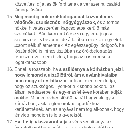
közvetítési díjat és ők fordítanák a vér szerinti család
támogatására.
Még mindig sok örökbefogadást közvetítenek
védőnők, szülésznők, nőgyógyászok,
és a terhes
nőkkel hivatásszerűen kapcsolatba kerülő más
személyek. Bár ilyenkor kötelező egy erre jogosult
szervezetet is bevonni, de általában ezek az ügyletek
„csont nélkül” átmennek. Az egészségügyi dolgozó, ha
jószándékú is, nincs tisztában az örökbefogadás
rendszerével, nem biztos, hogy az ő ismerőse a
legalkalmasabb.
Ennél is rosszabb, ha
a szülőanya a kórházban jelzi,
hogy lemond a újszülöttről, ám a gyámhivatalba
nem megy el nyilatkozni,
például mert nem tudja,
hogy ez szükséges. Ilyenkor a kisbaba bekerül az
állami rendszerbe, és egy-másfél éves korában adják
örökbe. Minden évben 40-60 babát hagynak így a
kórházban, akik rögtön örökbefogadókhoz
kerülhetnének, ám az anyával nem foglalkoznak, hogy
tényleg mondjon is le a gyerekről.
Hat hétig visszavonhatja
a vér szerinti anya az
újszülött örökbeadását. Ez az örökbefogadókban