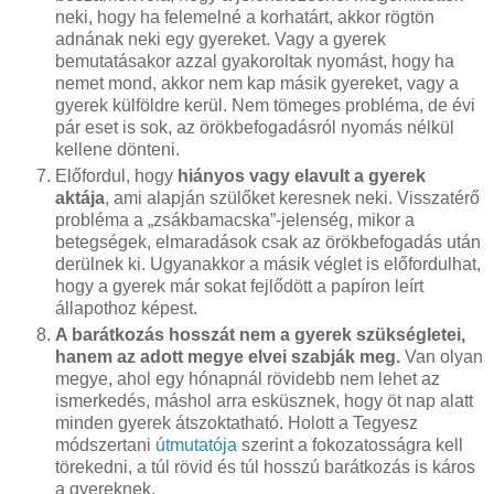
neki, hogy ha felemelné a korhatárt, akkor rögtön
adnának neki egy gyereket. Vagy a gyerek
bemutatásakor azzal gyakoroltak nyomást, hogy ha
nemet mond, akkor nem kap másik gyereket, vagy a
gyerek külföldre kerül. Nem tömeges probléma, de évi
pár eset is sok, az örökbefogadásról nyomás nélkül
kellene dönteni.
Előfordul, hogy
hiányos vagy elavult a gyerek
aktája
, ami alapján szülőket keresnek neki. Visszatérő
probléma a „zsákbamacska”-jelenség, mikor a
betegségek, elmaradások csak az örökbefogadás után
derülnek ki. Ugyanakkor a másik véglet is előfordulhat,
hogy a gyerek már sokat fejlődött a papíron leírt
állapothoz képest.
A barátkozás hosszát nem a gyerek szükségletei,
hanem az adott megye elvei szabják meg.
Van olyan
megye, ahol egy hónapnál rövidebb nem lehet az
ismerkedés, máshol arra esküsznek, hogy öt nap alatt
minden gyerek átszoktatható. Holott a Tegyesz
módszertani
útmutatója
szerint a fokozatosságra kell
törekedni, a túl rövid és túl hosszú barátkozás is káros
a gyereknek.