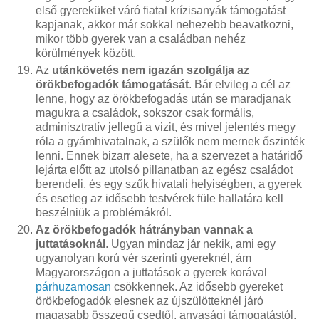
első gyereküket váró fiatal krízisanyák támogatást
kapjanak, akkor már sokkal nehezebb beavatkozni,
mikor több gyerek van a családban nehéz
körülmények között.
Az
utánkövetés nem igazán szolgálja az
örökbefogadók támogatását
. Bár elvileg a cél az
lenne, hogy az örökbefogadás után se maradjanak
magukra a családok, sokszor csak formális,
adminisztratív jellegű a vizit, és mivel jelentés megy
róla a gyámhivatalnak, a szülők nem mernek őszinték
lenni. Ennek bizarr alesete, ha a szervezet a határidő
lejárta előtt az utolsó pillanatban az egész családot
berendeli, és egy szűk hivatali helyiségben, a gyerek
és esetleg az idősebb testvérek füle hallatára kell
beszélniük a problémákról.
Az örökbefogadók hátrányban vannak a
juttatásoknál
. Ugyan mindaz jár nekik, ami egy
ugyanolyan korú vér szerinti gyereknél, ám
Magyarországon a juttatások a gyerek korával
párhuzamosan
csökkennek. Az idősebb gyereket
örökbefogadók elesnek az újszülötteknél járó
magasabb összegű csedtől, anyasági támogatástól,