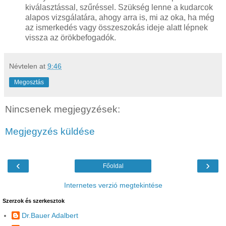
kiválasztással, szűréssel. Szükség lenne a kudarcok
alapos vizsgálatára, ahogy arra is, mi az oka, ha még
az ismerkedés vagy összeszokás ideje alatt lépnek
vissza az örökbefogadók.
Névtelen
at
9:46
Megosztás
Nincsenek megjegyzések:
Megjegyzés küldése
‹
›
Főoldal
Internetes verzió megtekintése
Szerzok és szerkesztok
Dr.Bauer Adalbert