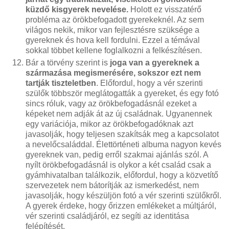
küzdő kisgyerek nevelése.
Holott ez visszatérő
probléma az örökbefogadott gyerekeknél. Az sem
világos nekik, mikor van fejlesztésre szüksége a
gyereknek és hova kell fordulni. Ezzel a témával
sokkal többet kellene foglalkozni a felkészítésen.
Bár a törvény szerint is
joga van a gyereknek a
származása megismerésére, sokszor ezt nem
tartják tiszteletben
. Előfordul, hogy a vér szerinti
szülők többször meglátogatták a gyereket, és egy fotó
sincs róluk, vagy az örökbefogadásnál ezeket a
képeket nem adják át az új családnak. Ugyanennek
egy variációja, mikor az örökbefogadóknak azt
javasolják, hogy teljesen szakítsák meg a kapcsolatot
a nevelőcsaláddal. Élettörténeti albuma nagyon kevés
gyereknek van, pedig erről szakmai ajánlás szól. A
nyílt örökbefogadásnál is olykor a két család csak a
gyámhivatalban találkozik, előfordul, hogy a közvetítő
szervezetek nem bátorítják az ismerkedést, nem
javasolják, hogy készüljön fotó a vér szerinti szülőkről.
A gyerek érdeke, hogy őrizzen emlékeket a múltjáról,
vér szerinti családjáról, ez segíti az identitása
felépítését.