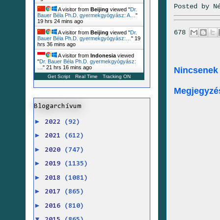
Posted by
N
A visitor from
Beijing
viewed "
Dr.
Bauer Béla Ph.D. gyermekgyógyász: A…
"
19 hrs 24 mins ago
678
A visitor from
Beijing
viewed "
Dr.
Bauer Béla Ph.D. gyermekgyógyász:…
"
19
hrs 36 mins ago
A visitor from
Indonesia
viewed
"
Dr. Bauer Béla Ph.D. gyermekgyógyász:
…
"
21 hrs 16 mins ago
Nincsenek
Get Script
Real Time
Tracking ON
Megjegyzé
Blogarchívum
►
2022
(92)
►
2021
(612)
►
2020
(747)
►
2019
(1135)
►
2018
(1081)
►
2017
(865)
►
2016
(810)
▼