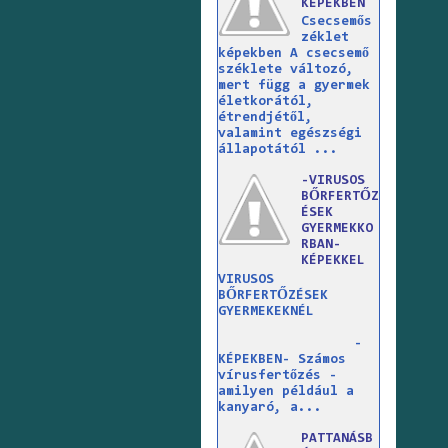
KÉPEKBEN
Csecsemős
zéklet
képekben A csecsemő
széklete változó,
mert függ a gyermek
életkorától,
étrendjétől,
valamint egészségi
állapotától ...
-VIRUSOS
BŐRFERTŐZ
ÉSEK
GYERMEKKO
RBAN-
KÉPEKKEL
VIRUSOS
BŐRFERTŐZÉSEK
GYERMEKEKNÉL
-
KÉPEKBEN- Számos
vírusfertőzés -
amilyen például a
kanyaró, a...
PATTANÁSB