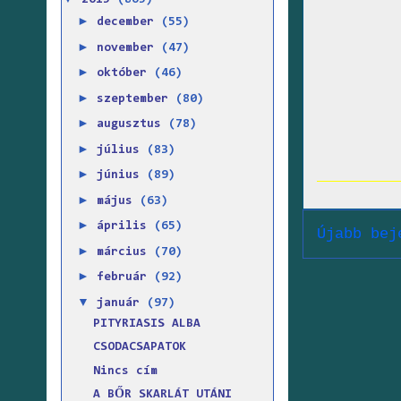
2015
(865)
►
december
(55)
►
november
(47)
►
október
(46)
►
szeptember
(80)
►
augusztus
(78)
►
július
(83)
►
június
(89)
►
május
(63)
►
április
(65)
Újabb bej
►
március
(70)
►
február
(92)
▼
január
(97)
PITYRIASIS ALBA
CSODACSAPATOK
Nincs cím
A BŐR SKARLÁT UTÁNI