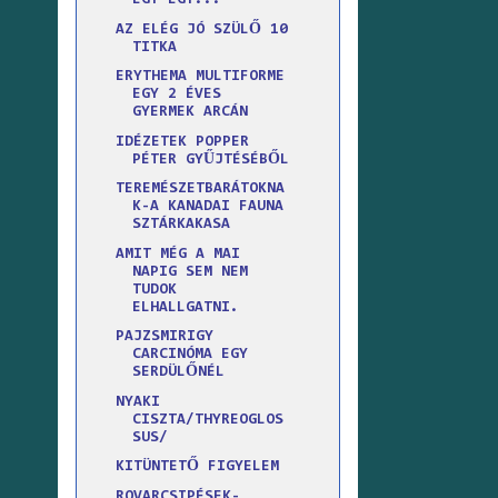
EGY EGY...
AZ ELÉG JÓ SZÜLŐ 10
TITKA
ERYTHEMA MULTIFORME
EGY 2 ÉVES
GYERMEK ARCÁN
IDÉZETEK POPPER
PÉTER GYŰJTÉSÉBŐL
TEREMÉSZETBARÁTOKNA
K-A KANADAI FAUNA
SZTÁRKAKASA
AMIT MÉG A MAI
NAPIG SEM NEM
TUDOK
ELHALLGATNI.
PAJZSMIRIGY
CARCINÓMA EGY
SERDÜLŐNÉL
NYAKI
CISZTA/THYREOGLOS
SUS/
KITÜNTETŐ FIGYELEM
ROVARCSIPÉSEK-