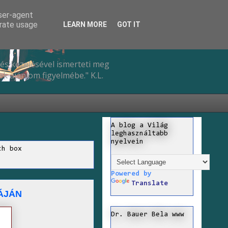
user-agent
erate usage
LEARN MORE
GOT IT
és kezelésével ismerteti meg
k ajánlom figyelmébe." K.L.
A blog a Világ
leghasználtabb
nyelvein
ch box
Powered by
Translate
ÁJÁN
Dr. Bauer Bela www