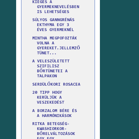
KIÉGÉS A
GYERMEKNEVELÉSBEN
IS LEHETSÉGES
SÚLYOS GANNGRÉNÁS
EKTHYMA EGY 3
ÉVES GYERMEKNÉL
MINTHA MEGPOFOZTÁK
VOLNA A
GYEREKET.JELLEMZŐ
TÜNET...
A VELESZÜLETETT
SZIFILISZ
BŐRTÜNETEI A
TALPAKON
SERDÜLŐKORI ROSACEA
20 TIPP HOGY
KERÜLJÜK A
VESZEKEDÉST
A BORZALOM BÉRE ÉS
A HARMÓNIKÁSOK
RITKA BETEGSÉG-
KWASHIORKOR-
BŐRELVÁLTOZÁSOK