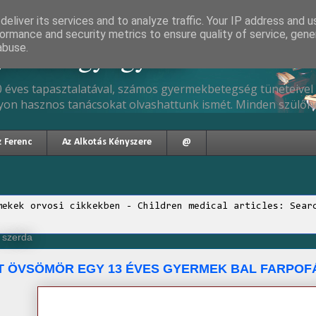
eliver its services and to analyze traffic. Your IP address and 
ormance and security metrics to ensure quality of service, gen
gyermekgyógyász
abuse.
 éves tapasztalatával, számos gyermekbetegség tüneteivel 
yon hasznos tanácsokat olvashattunk ismét. Minden szülőne
z Ferenc
Az Alkotás Kényszere
@
mekek orvosi cikkekben - Children medical articles: Sear
, szerda
T ÖVSÖMÖR EGY 13 ÉVES GYERMEK BAL FARPOF