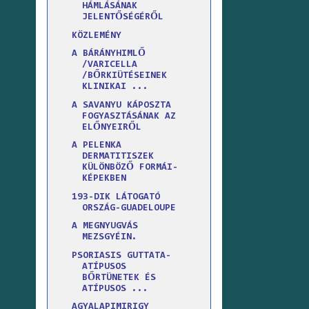
HÁMLÁSÁNAK
JELENTŐSÉGÉRŐL
KÖZLEMÉNY
A BÁRÁNYHIMLŐ
/VARICELLA
/BŐRKIÜTÉSEINEK
KLINIKAI ...
A SAVANYU KÁPOSZTA
FOGYASZTÁSÁNAK AZ
ELŐNYEIRŐL
A PELENKA
DERMATITISZEK
KÜLÖNBÖZŐ FORMÁI-
KÉPEKBEN
193-DIK LÁTOGATÓ
ORSZÁG-GUADELOUPE
A MEGNYUGVÁS
MEZSGYÉIN.
PSORIASIS GUTTATA-
ATÍPUSOS
BŐRTÜNETEK ÉS
ATÍPUSOS ...
AGYALAPIMIRIGY