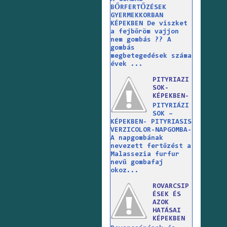
BŐRFERTŐZÉSEK
GYERMEKKORBAN
KÉPEKBEN De viszket
a fejbőröm vajjon
nem gombás ?? A
gombás
megbetegedések száma
évek ...
PITYRIAZI
SOK-
KÉPEKBEN-
PITYRIÁZI
SOK –
KÉPEKBEN- PITYRIASIS
VERZICOLOR-NAPGOMBA-
A napgombának
nevezett fertőzést a
Malassezia furfur
nevű gombafaj
okoz...
ROVARCSIP
ÉSEK ÉS
AZOK
HATÁSAI
KÉPEKBEN