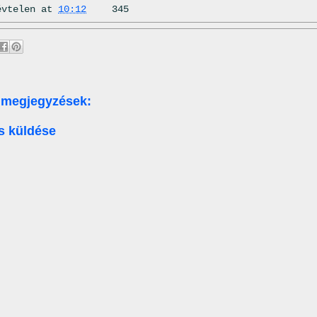
évtelen
at
10:12
345
 megjegyzések:
s küldése