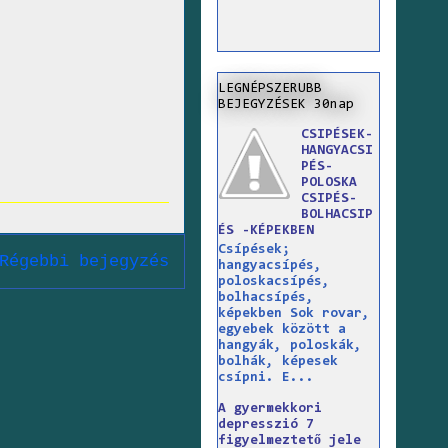
LEGNÉPSZERUBB
BEJEGYZÉSEK 30nap
CSIPÉSEK-
HANGYACSI
PÉS-
POLOSKA
CSIPÉS-
BOLHACSIP
ÉS -KÉPEKBEN
Csípések;
Régebbi bejegyzés
hangyacsípés,
poloskacsípés,
bolhacsípés,
képekben Sok rovar,
egyebek között a
hangyák, poloskák,
bolhák, képesek
csípni. E...
A gyermekkori
depresszió 7
figyelmeztető jele