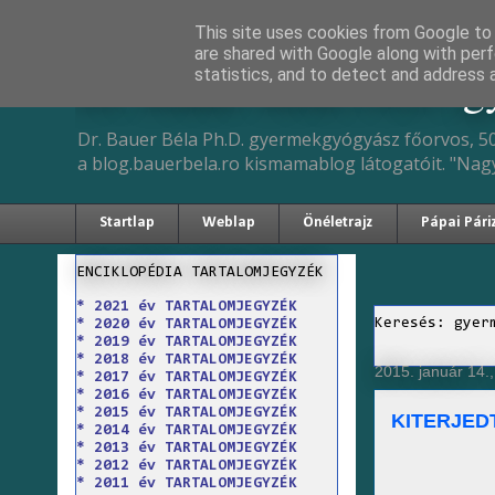
This site uses cookies from Google to d
are shared with Google along with perf
Dr. Bauer Béla Ph.D. 
statistics, and to detect and address 
Dr. Bauer Béla Ph.D. gyermekgyógyász főorvos, 50
a blog.bauerbela.ro kismamablog látogatóit. "Nag
Startlap
Weblap
Önéletrajz
Pápai Pári
ENCIKLOPÉDIA TARTALOMJEGYZÉK
* 2021 év TARTALOMJEGYZÉK
Keresés: gyer
* 2020 év TARTALOMJEGYZÉK
* 2019 év TARTALOMJEGYZÉK
* 2018 év TARTALOMJEGYZÉK
2015. január 14.
* 2017 év TARTALOMJEGYZÉK
* 2016 év TARTALOMJEGYZÉK
* 2015 év TARTALOMJEGYZÉK
KITERJED
* 2014 év TARTALOMJEGYZÉK
* 2013 év TARTALOMJEGYZÉK
* 2012 év TARTALOMJEGYZÉK
* 2011 év TARTALOMJEGYZÉK