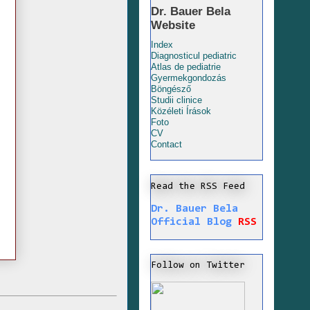
Dr. Bauer Bela
Website
Index
Diagnosticul pediatric
Atlas de pediatrie
Gyermekgondozás
Böngésző
Studii clinice
Közéleti Írások
Foto
CV
Contact
Read the RSS Feed
Dr. Bauer Bela
Official Blog
RSS
Follow on Twitter