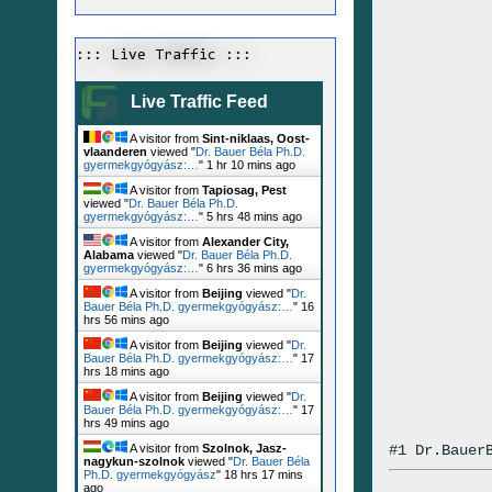
::: Live Traffic :::
Live Traffic Feed
A visitor from
Sint-niklaas, Oost-
vlaanderen
viewed "
Dr. Bauer Béla Ph.D.
gyermekgyógyász:…
"
1 hr 10 mins ago
A visitor from
Tapiosag, Pest
viewed "
Dr. Bauer Béla Ph.D.
gyermekgyógyász:…
"
5 hrs 48 mins ago
A visitor from
Alexander City,
Alabama
viewed "
Dr. Bauer Béla Ph.D.
gyermekgyógyász:…
"
6 hrs 36 mins ago
A visitor from
Beijing
viewed "
Dr.
Bauer Béla Ph.D. gyermekgyógyász:…
"
16
hrs 56 mins ago
A visitor from
Beijing
viewed "
Dr.
Bauer Béla Ph.D. gyermekgyógyász:…
"
17
hrs 18 mins ago
A visitor from
Beijing
viewed "
Dr.
Bauer Béla Ph.D. gyermekgyógyász:…
"
17
hrs 49 mins ago
#1 Dr.Bauer
A visitor from
Szolnok, Jasz-
nagykun-szolnok
viewed "
Dr. Bauer Béla
Ph.D. gyermekgyógyász
"
18 hrs 17 mins
ago