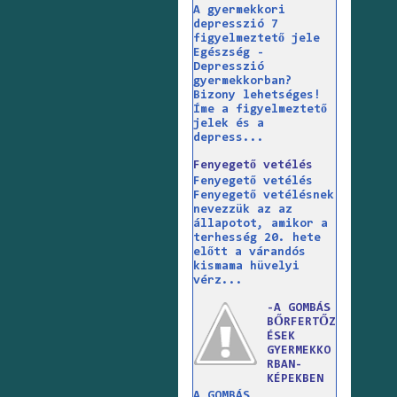
A gyermekkori
depresszió 7
figyelmeztető jele
Egészség -
Depresszió
gyermekkorban?
Bizony lehetséges!
Íme a figyelmeztető
jelek és a
depress...
Fenyegető vetélés
Fenyegető vetélés
Fenyegető vetélésnek
nevezzük az az
állapotot, amikor a
terhesség 20. hete
előtt a várandós
kismama hüvelyi
vérz...
-A GOMBÁS
BŐRFERTŐZ
ÉSEK
GYERMEKKO
RBAN-
KÉPEKBEN
A GOMBÁS