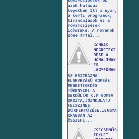
Rovarcsípések és
azok hatásai
képekben Itt a nyár,
a kerti programok,
kirándulások és a
rovarcsípések
időszaka. A rovarok
zöme ártal...
GOMBÁS
MEGBETEGE
DÉSE A
HÓNALJNAK
ÉS
LÁGYÉKNAK
AZ-ERITRAZMA-
ELNEVEZÁSÜ GOMBÁS
MEGBETEGEDÉS
TÖBBNYIRE A
SERDÜLŐK C.M GOMBA
OKOZTA,JÓINDULATU
FELSZINES
BŐRFERTŐZÉSE.lEGGYA
KRABBAN AZ
ÖSSZEFE...
CSECSEMŐS
ZÉKLET