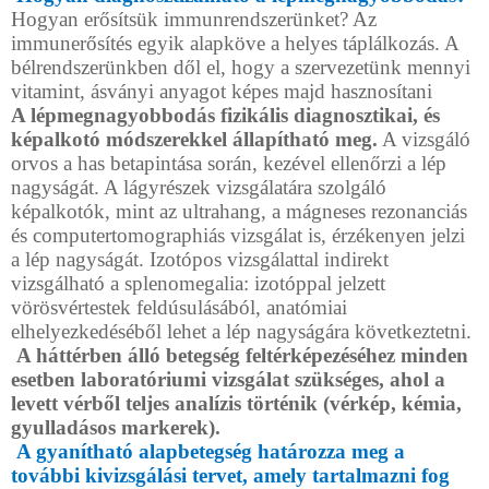
Hogyan erősítsük immunrendszerünket? Az
immunerősítés egyik alapköve a helyes táplálkozás. A
bélrendszerünkben dől el, hogy a szervezetünk mennyi
vitamint, ásványi anyagot képes majd hasznosítani
A lépmegnagyobbodás fizikális diagnosztikai, és
képalkotó módszerekkel állapítható meg.
A vizsgáló
orvos a has betapintása során, kezével ellenőrzi a lép
nagyságát. A lágyrészek vizsgálatára szolgáló
képalkotók, mint az ultrahang, a mágneses rezonanciás
és computertomographiás vizsgálat is, érzékenyen jelzi
a lép nagyságát. Izotópos vizsgálattal indirekt
vizsgálható a splenomegalia: izotóppal jelzett
vörösvértestek feldúsulásából, anatómiai
elhelyezkedéséből lehet a lép nagyságára következtetni.
A háttérben álló betegség feltérképezéséhez minden
esetben laboratóriumi vizsgálat szükséges, ahol a
levett vérből teljes analízis történik (vérkép, kémia,
gyulladásos markerek).
A gyanítható alapbetegség határozza meg a
további kivizsgálási tervet, amely tartalmazni fog