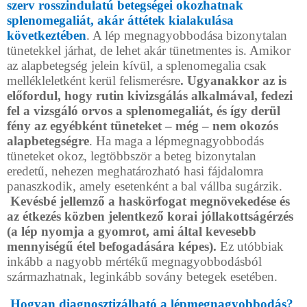
szerv rosszindulatú betegségei okozhatnak
splenomegaliát,
akár áttétek kialakulása
következtében
. A lép megnagyobbodása bizonytalan
tünetekkel járhat, de lehet akár tünetmentes is. Amikor
az alapbetegség jelein kívül, a splenomegalia csak
mellékleletként kerül felismerésre
. Ugyanakkor az is
előfordul, hogy rutin kivizsgálás alkalmával, fedezi
fel a vizsgáló orvos a splenomegaliát, és így derül
fény az egyébként tüneteket – még – nem okozós
alapbetegségre
. Ha maga a lépmegnagyobbodás
tüneteket okoz, legtöbbször a beteg bizonytalan
eredetű, nehezen meghatározható hasi fájdalomra
panaszkodik, amely esetenként a bal vállba sugárzik.
Kevésbé jellemző a haskörfogat megnövekedése és
az étkezés közben jelentkező korai jóllakottságérzés
(a lép nyomja a gyomrot, ami által kevesebb
mennyiségű étel befogadására képes).
Ez utóbbiak
inkább a nagyobb mértékű megnagyobbodásból
származhatnak, leginkább sovány betegek esetében.
Hogyan diagnosztizálható a lépmegnagyobbodás?