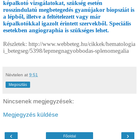
képalkotó vizsgálatokat, szükség esetén
rosszindulatú megbetegedés gyanújakor biopsziát is
a lépből, illetve a feltételezett vagy már
képalkotókkal igazolt érintett szervekből. Speciális
esetekben angiographia is szükséges lehet.
Részletek: http://www.webbeteg.hu/cikkek/hematologia
i_betegseg/5398/lepmegnagyobbodas-splenomegalia
Névtelen
at
9:51
Megosztás
Nincsenek megjegyzések:
Megjegyzés küldése
‹
›
Főoldal