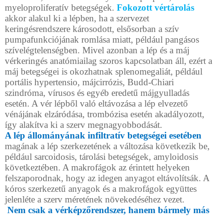
myeloproliferatív betegségek.
Fokozott vértárolás
akkor alakul ki a lépben, ha a szervezet
keringésrendszere károsodott, elsősorban a szív
pumpafunkciójának romlása miatt, például pangásos
szívelégtelenségben. Mivel azonban a lép és a máj
vérkeringés anatómiailag szoros kapcsolatban áll, ezért a
máj betegségei is okozhatnak splenomegaliát, például
portális hypertensio, májcirrózis, Budd-Chiari
szindróma, vírusos és egyéb eredetű májgyulladás
esetén. A vér lépből való eltávozása a lép elvezető
vénájának elzáródása, trombózisa esetén akadályozott,
így alakítva ki a szerv megnagyobbodását.
A lép állományának infiltratív betegségei esetében
magának a lép szerkezetének a változása következik be,
például sarcoidosis, tárolási betegségek, amyloidosis
következtében. A makrofágok az érintett helyeken
felszaporodnak, hogy az idegen anyagot eltávolítsák. A
kóros szerkezetű anyagok és a makrofágok együttes
jelenléte a szerv méretének növekedéséhez vezet.
Nem csak a vérképzőrendszer, hanem bármely más