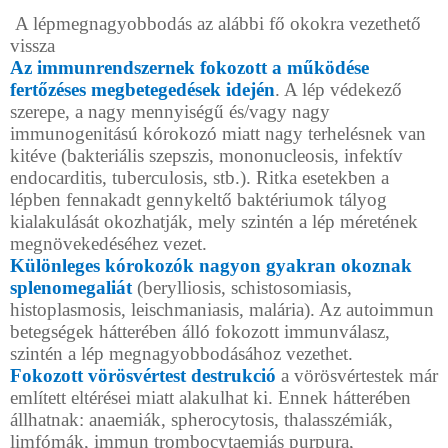
A lépmegnagyobbodás az alábbi fő okokra vezethető
vissza
Az immunrendszernek fokozott a működése
fertőzéses megbetegedések idején
. A lép védekező
szerepe, a nagy mennyiségű és/vagy nagy
immunogenitású kórokozó miatt nagy terhelésnek van
kitéve (bakteriális szepszis, mononucleosis, infektív
endocarditis, tuberculosis, stb.). Ritka esetekben a
lépben fennakadt gennykeltő baktériumok tályog
kialakulását okozhatják, mely szintén a lép méretének
megnövekedéséhez vezet.
Különleges kórokozók nagyon gyakran okoznak
splenomegaliát
(berylliosis, schistosomiasis,
histoplasmosis, leischmaniasis, malária). Az autoimmun
betegségek hátterében álló fokozott immunválasz,
szintén a lép megnagyobbodásához vezethet.
Fokozott vörösvértest destrukció
a vörösvértestek már
említett eltérései miatt alakulhat ki. Ennek hátterében
állhatnak: anaemiák, spherocytosis, thalasszémiák,
limfómák, immun trombocytaemiás purpura,