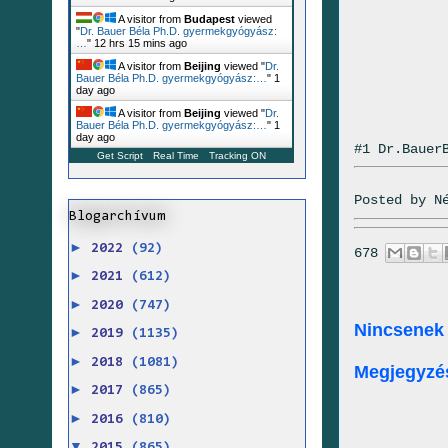
A visitor from
Budapest
viewed
"
Dr. Bauer Béla Ph.D. gyermekgyógyász:
…
"
12 hrs 15 mins ago
A visitor from
Beijing
viewed "
Dr.
Bauer Béla Ph.D. gyermekgyógyász:…
"
1
day ago
A visitor from
Beijing
viewed "
Dr.
Bauer Béla Ph.D. gyermekgyógyász:…
"
1
day ago
#1 Dr.Bauer
Get Script
Real Time
Tracking ON
Posted by
N
Blogarchívum
►
2022
(92)
678
►
2021
(612)
►
2020
(747)
Nincsenek
►
2019
(1135)
►
2018
(1081)
Megjegyzé
►
2017
(865)
►
2016
(810)
▼