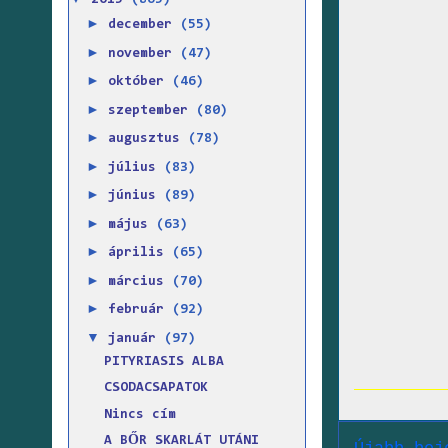
2015
(865)
►
december
(55)
►
november
(47)
►
október
(46)
►
szeptember
(80)
►
augusztus
(78)
►
július
(83)
►
június
(89)
►
május
(63)
►
április
(65)
►
március
(70)
►
február
(92)
▼
január
(97)
PITYRIASIS ALBA
CSODACSAPATOK
Nincs cím
A BŐR SKARLÁT UTÁNI