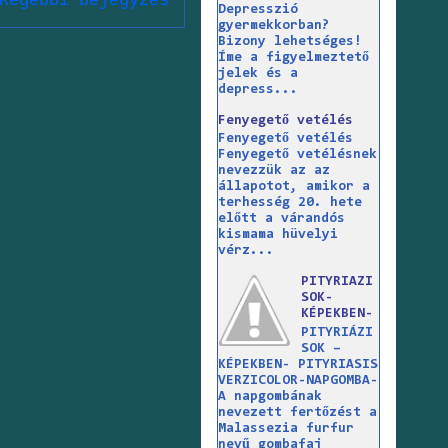
Régebbi bejegyzés
Depresszió
gyermekkorban?
Bizony lehetséges!
Íme a figyelmeztető
jelek és a
depress...
Fenyegető vetélés
Fenyegető vetélés
Fenyegető vetélésnek
nevezzük az az
állapotot, amikor a
terhesség 20. hete
előtt a várandós
kismama hüvelyi
vérz...
PITYRIAZI
SOK-
KÉPEKBEN-
PITYRIÁZI
SOK –
KÉPEKBEN- PITYRIASIS
VERZICOLOR-NAPGOMBA-
A napgombának
nevezett fertőzést a
Malassezia furfur
nevű gombafaj