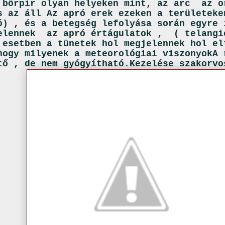
 bőrpír olyan helyeken mint, az arc az o
s az áll Az apró erek ezeken a területeke
ó) , és a betegség lefolyása során egyre 
elennek az apró értágulatok , ( telangi
esetben a tünetek hol megjelennek hol el
hogy milyenek a meteorológiai viszonyokA 
ő , de nem gyógyítható.Kezelése szakorvo