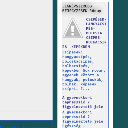
LEGNÉPSZERUBB
BEJEGYZÉSEK 30nap
CSIPÉSEK-
HANGYACSI
PÉS-
POLOSKA
CSIPÉS-
BOLHACSIP
ÉS -KÉPEKBEN
Csípések;
hangyacsípés,
poloskacsípés,
bolhacsípés,
képekben Sok rovar,
egyebek között a
hangyák, poloskák,
bolhák, képesek
csípni. E...
A gyermekkori
depresszió 7
figyelmeztető jele
A gyermekkori
depresszió 7
figyelmeztető jele
Egészség -