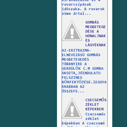
kirándulások és a
rovarcsípések
időszaka. A rovarok
zöme ártal...
GOMBÁS
MEGBETEGE
DÉSE A
HÓNALJNAK
ÉS
LÁGYÉKNAK
AZ-ERITRAZMA-
ELNEVEZÁSÜ GOMBÁS
MEGBETEGEDÉS
TÖBBNYIRE A
SERDÜLŐK C.M GOMBA
OKOZTA,JÓINDULATU
FELSZINES
BŐRFERTŐZÉSE.lEGGYA
KRABBAN AZ
ÖSSZEFE...
CSECSEMŐS
ZÉKLET
KÉPEKBEN
Csecsemős
zéklet
képekben A csecsemő