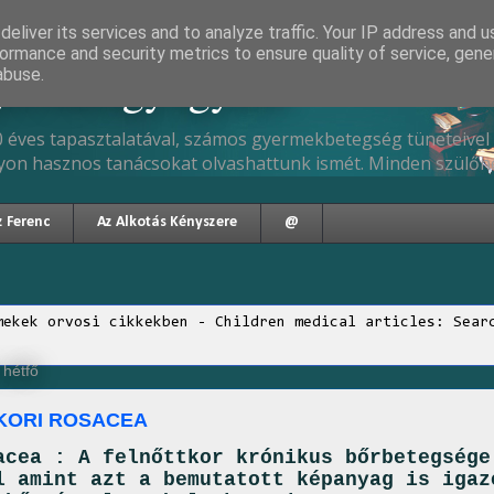
eliver its services and to analyze traffic. Your IP address and 
ormance and security metrics to ensure quality of service, gen
gyermekgyógyász
abuse.
 éves tapasztalatával, számos gyermekbetegség tüneteivel 
yon hasznos tanácsokat olvashattunk ismét. Minden szülőne
z Ferenc
Az Alkotás Kényszere
@
mekek orvosi cikkekben - Children medical articles: Sear
 hétfő
KORI ROSACEA
acea : A felnőttkor krónikus bőrbetegsége
l amint azt a bemutatott képanyag is igaz