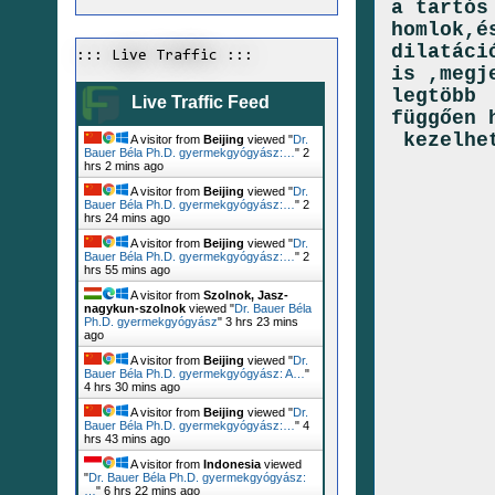
a tartós
homlok,é
dilatáci
::: Live Traffic :::
is ,megj
legtöbb 
Live Traffic Feed
függően 
kezelhet
A visitor from
Beijing
viewed "
Dr.
Bauer Béla Ph.D. gyermekgyógyász:…
"
2
hrs 2 mins ago
A visitor from
Beijing
viewed "
Dr.
Bauer Béla Ph.D. gyermekgyógyász:…
"
2
hrs 24 mins ago
A visitor from
Beijing
viewed "
Dr.
Bauer Béla Ph.D. gyermekgyógyász:…
"
2
hrs 55 mins ago
A visitor from
Szolnok, Jasz-
nagykun-szolnok
viewed "
Dr. Bauer Béla
Ph.D. gyermekgyógyász
"
3 hrs 23 mins
ago
A visitor from
Beijing
viewed "
Dr.
Bauer Béla Ph.D. gyermekgyógyász: A…
"
4 hrs 30 mins ago
A visitor from
Beijing
viewed "
Dr.
Bauer Béla Ph.D. gyermekgyógyász:…
"
4
hrs 43 mins ago
A visitor from
Indonesia
viewed
"
Dr. Bauer Béla Ph.D. gyermekgyógyász:
…
"
6 hrs 22 mins ago