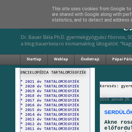
This site uses cookies from Google to d
are shared with Google along with perf
Dr. Bauer Béla Ph.D. 
statistics, and to detect and address 
Dr. Bauer Béla Ph.D. gyermekgyógyász főorvos, 50
a blog.bauerbela.ro kismamablog látogatóit. "Nag
Startlap
Weblap
Önéletrajz
Pápai Pári
ENCIKLOPÉDIA TARTALOMJEGYZÉK
* 2021 év TARTALOMJEGYZÉK
Keresés: gyer
* 2020 év TARTALOMJEGYZÉK
* 2019 év TARTALOMJEGYZÉK
* 2018 év TARTALOMJEGYZÉK
2015. január 26.,
* 2017 év TARTALOMJEGYZÉK
* 2016 év TARTALOMJEGYZÉK
* 2015 év TARTALOMJEGYZÉK
SERDÜLŐ
* 2014 év TARTALOMJEGYZÉK
* 2013 év TARTALOMJEGYZÉK
Akne ros
* 2012 év TARTALOMJEGYZÉK
előfordu
* 2011 év TARTALOMJEGYZÉK