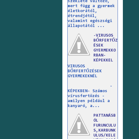
széklete változó,
mert függ a gyermek
életkorától,
étrendjétől,
valamint egészségi
állapotától ...
-VIRUSOS
BŐRFERTŐZ
ÉSEK
GYERMEKKO
RBAN-
KÉPEKKEL
VIRUSOS
BŐRFERTŐZÉSEK
GYERMEKEKNÉL
-
KÉPEKBEN- Számos
vírusfertőzés -
amilyen például a
kanyaró, a...
PATTANÁSB
ÓL
FURUNCULU
S,KARBUNK
ULUS/KELE