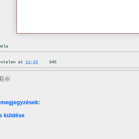
Bela
évtelen
at
11:15
345
 megjegyzések:
s küldése