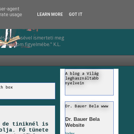
user-agent
erate usage
LEARN MORE
GOT IT
és kezelésével ismerteti meg
k ajánlom figyelmébe." K.L.
A blog a Világ
leghasználtabb
nyelvein
ch box
Dr. Bauer Bela www
Dr. Bauer Bela
 de tiniknél is
Website
olja. Fő tünete
Index