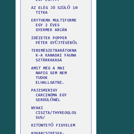
EGY EGY...
AZ ELÉG JÓ SZÜLŐ 10
TITKA
ERYTHEMA MULTIFORME
EGY 2 ÉVES
GYERMEK ARCÁN
IDÉZETEK POPPER
PÉTER GYŰJTÉSÉBŐL
TEREMÉSZETBARÁTOKNA
K-A KANADAI FAUNA
SZTÁRKAKASA
AMIT MÉG A MAI
NAPIG SEM NEM
TUDOK
ELHALLGATNI.
PAJZSMIRIGY
CARCINÓMA EGY
SERDÜLŐNÉL
NYAKI
CISZTA/THYREOGLOS
SUS/
KITÜNTETŐ FIGYELEM
ROVARCSIPÉSEK-