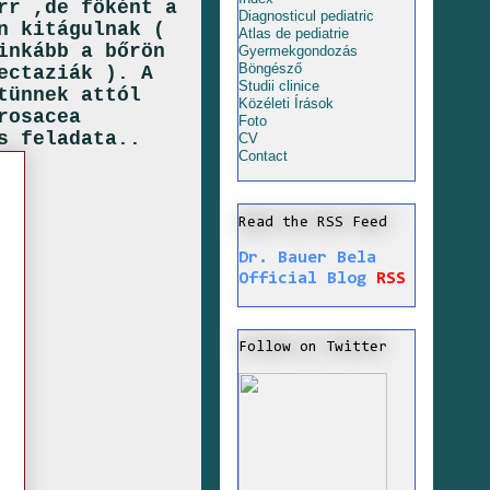
rr ,de főként a
Diagnosticul pediatric
n kitágulnak (
Atlas de pediatrie
inkább a bőrön
Gyermekgondozás
Böngésző
ectaziák ). A
Studii clinice
tünnek attól
Közéleti Írások
rosacea
Foto
s feladata..
CV
Contact
Read the RSS Feed
Dr. Bauer Bela
Official Blog
RSS
Follow on Twitter