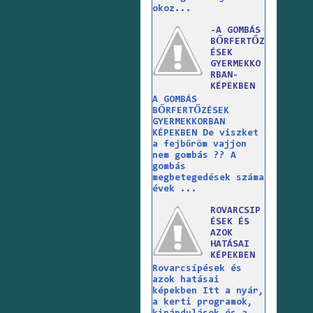
okoz...
-A GOMBÁS
BŐRFERTŐZ
ÉSEK
GYERMEKKO
RBAN-
KÉPEKBEN
A GOMBÁS
BŐRFERTŐZÉSEK
GYERMEKKORBAN
KÉPEKBEN De viszket
a fejbőröm vajjon
nem gombás ?? A
gombás
megbetegedések száma
évek ...
ROVARCSIP
ÉSEK ÉS
AZOK
HATÁSAI
KÉPEKBEN
Rovarcsípések és
azok hatásai
képekben Itt a nyár,
a kerti programok,