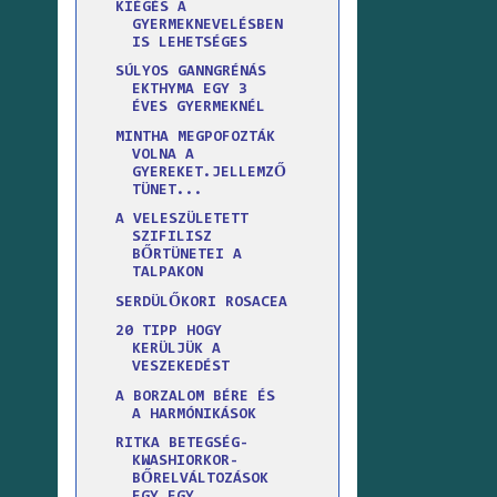
KIÉGÉS A
GYERMEKNEVELÉSBEN
IS LEHETSÉGES
SÚLYOS GANNGRÉNÁS
EKTHYMA EGY 3
ÉVES GYERMEKNÉL
MINTHA MEGPOFOZTÁK
VOLNA A
GYEREKET.JELLEMZŐ
TÜNET...
A VELESZÜLETETT
SZIFILISZ
BŐRTÜNETEI A
TALPAKON
SERDÜLŐKORI ROSACEA
20 TIPP HOGY
KERÜLJÜK A
VESZEKEDÉST
A BORZALOM BÉRE ÉS
A HARMÓNIKÁSOK
RITKA BETEGSÉG-
KWASHIORKOR-
BŐRELVÁLTOZÁSOK