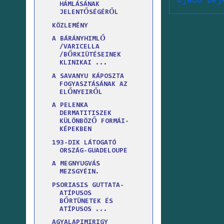
Újabb bej
HÁMLÁSÁNAK
JELENTŐSÉGÉRŐL
KÖZLEMÉNY
A BÁRÁNYHIMLŐ
/VARICELLA
/BŐRKIÜTÉSEINEK
KLINIKAI ...
A SAVANYU KÁPOSZTA
FOGYASZTÁSÁNAK AZ
ELŐNYEIRŐL
A PELENKA
DERMATITISZEK
KÜLÖNBÖZŐ FORMÁI-
KÉPEKBEN
193-DIK LÁTOGATÓ
ORSZÁG-GUADELOUPE
A MEGNYUGVÁS
MEZSGYÉIN.
PSORIASIS GUTTATA-
ATÍPUSOS
BŐRTÜNETEK ÉS
ATÍPUSOS ...
AGYALAPIMIRIGY