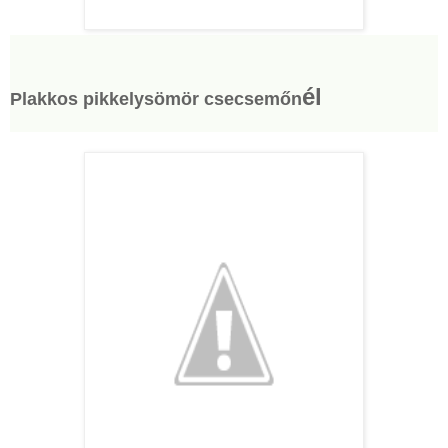
él
Plakkos pikkelysömör csecsemőn