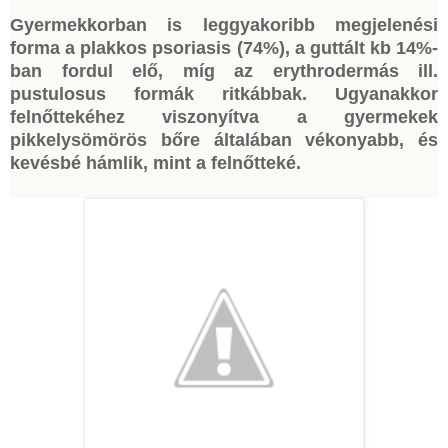
Gyermekkorban is leggyakoribb megjelenési
forma a plakkos psoriasis (74%), a guttált kb 14%-
ban fordul elő, míg az erythrodermás ill.
pustulosus formák ritkábbak. Ugyanakkor
felnőttekéhez viszonyítva a gyermekek
pikkelysömörös bőre általában vékonyabb, és
kevésbé hámlik, mint a felnőtteké.