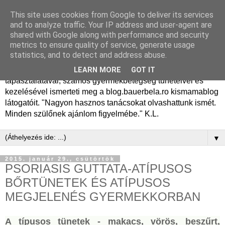
This site uses cookies from Google to deliver its services
Dr. Bauer Béla Ph.D.
and to analyze traffic. Your IP address and user-agent are
shared with Google along with performance and security
gyermekgyógyász
metrics to ensure quality of service, generate usage
statistics, and to detect and address abuse.
Dr. Bauer Béla Ph.D. gyermekgyógyász főorvos, 50 éves
LEARN MORE
GOT IT
tapasztalatával, számos gyermekbetegség tüneteivel és
kezelésével ismerteti meg a blog.bauerbela.ro kismamablog
látogatóit. "Nagyon hasznos tanácsokat olvashattunk ismét.
Minden szülőnek ajánlom figyelmébe." K.L.
▼
2015. január 29., csütörtök
PSORIASIS GUTTATA-ATÍPUSOS
BŐRTÜNETEK ÉS ATÍPUSOS
MEGJELENÉS GYERMEKKORBAN
A típusos tünetek - makacs, vörös, beszűrt,