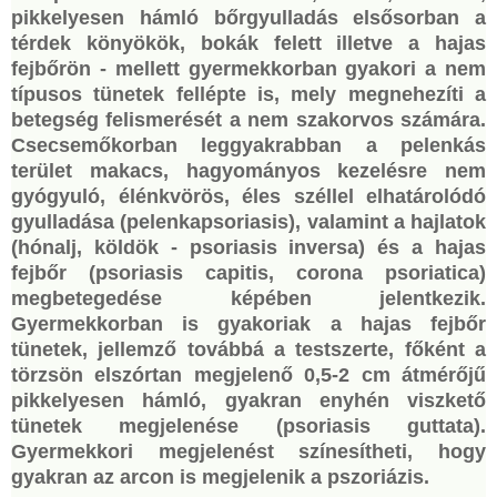
pikkelyesen hámló bőrgyulladás elsősorban a
térdek könyökök, bokák felett illetve a hajas
fejbőrön - mellett gyermekkorban gyakori a nem
típusos tünetek fellépte is, mely megnehezíti a
betegség felismerését a nem szakorvos számára.
Csecsemőkorban leggyakrabban a pelenkás
terület makacs, hagyományos kezelésre nem
gyógyuló, élénkvörös, éles széllel elhatárolódó
gyulladása (pelenkapsoriasis), valamint a hajlatok
(hónalj, köldök - psoriasis inversa) és a hajas
fejbőr (psoriasis capitis, corona psoriatica)
megbetegedése képében jelentkezik.
Gyermekkorban is gyakoriak a hajas fejbőr
tünetek, jellemző továbbá a testszerte, főként a
törzsön elszórtan megjelenő 0,5-2 cm átmérőjű
pikkelyesen hámló, gyakran enyhén viszkető
tünetek megjelenése (psoriasis guttata).
Gyermekkori megjelenést színesítheti, hogy
gyakran az arcon is megjelenik a pszoriázis.