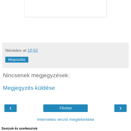
Névtelen
at
10:52
Megosztás
Nincsenek megjegyzések:
Megjegyzés küldése
‹
›
Főoldal
Internetes verzió megtekintése
Szerzok és szerkesztok