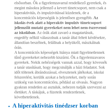
elsősorban. Ők a figyelemzavarral rendelkező gyerekek, és
megint másokra jellemző a kevert tünetcsoport, nem csak a
hiperaktivitás, és impulzivitással küzdenek, de a
koncentrációs képességük is jelentősen gyengébb.
Az
iskolás évek alatt a hiperaktív impulzív tünetcsoport
jellemzőit mutató gyerekeket nem lehet nem észrevenni
az iskolában
. Az órák alatt zavaró a magatartásuk,
engedély nélkül válaszolnak a tanár által feltett kérdésekre,
állandóan beszélnek, felállnak a helyükről, mászkálnak
órán.
A koncentrációs képességek hiánya miatt figyelmetlennek
tűnő gyerekeket nehezebb kiszúrni. Ők a figyelemzavaros
gyerekek. Nekik nehézségeik vannak azzal, hogy kövessék
a tanár utasításait, hogy megcsinálják a házi feladatot. Sok
időt töltenek ábrándozással, elvesztenek játékokat, iskolai
felszerelést, kerülik azokat a helyzeteket, mely során
szükség van koncentrációra, például az olvasás. Nagyon
gyakran rendetlen az asztaluk, nehezen tudják szervezni az
életüket. A táskájuk, a füzeteik rendezetlenek,
követhetetlenek.
A hiperaktivitás tinédzser korban