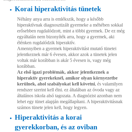
Korai hiperaktivitás tünetek
Néhány anya arra is emlékszik, hogy a később
hiperaktívnak diagnosztizált gyermeke a méhében sokkal
erősebben rugdalódzott, mint a többi gyermek. De ez még
egyáltalán nem bizonyíték arra, hogy a gyermek, aki
élénken rugdalódzik hiperaktív.
Amennyiben a gyermek hiperaktivitást mutató tünetei
jelentkeznek már 6 évesen, akkor azok a tünetek jelen
voltak már korábban is akár 5 évesen is, vagy még
korábban.
Az első igazi problémák, akkor jelentkeznek a
hiperaktív gyerekeknél, amikor olyan környezetbe
kerülnek, ahol szabályokat kell követni
, és valamilyen
rendszer szerint kell élni. ez általában az óvoda vagy az
általános iskola alsó tagozata. A diagnózist azonban nem
lehet egy tünet alapján megállapítani. A hiperaktivitásnak
számos tünete jelen kell, hogy legyen.
Hiperaktivitás a korai
gyerekkorban, és az oviban