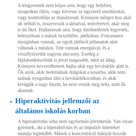
A kisgyermek nem képes arra, hogy egy helyben,
nyugodtan üljön, vagy kövesse az egyszerű utasításokat,
vagy kontrollálja az impulzusait. Könnyen mérges lesz akár
ok nélkül is, összeveszik a társaival, testvéreivel, akár meg
is üti őket. Hajlamosak arra, hogy türelmetlenek legyenek,
beleszólnak a mások beszédébe, játékában. Folyamatos
mozgásban vannak, az egyik játékról pillanatok alatt
váltanak a másikra. Tele vannak energiával, és a
veszélyérzetük nagyon alacsony. Esetleg a
fájdalomküszöbük is jóval magasabb, mint az átlag.
Könnyen keveredhetnek bajba akár egy bevásárlás alatt is.
Ők azok, akik bedobálnak dolgokat a kosárba, akik nem
tudnak nyugodtan ülni a bevásárlókocsiban, és akik
kivágják a nagy hisztit, ha nem veszik meg neki, amit ők
akarnak.
Hiperaktivitás jellemzői az
általános iskolás korban
A hiperaktivitás soha nem egyformán jelentkezik. Van olyan
gyermek, aki a hiperaktivitás és az impulzív tüneteket
mutatja leginkább. Mások a koncentráció hiányát hozzák