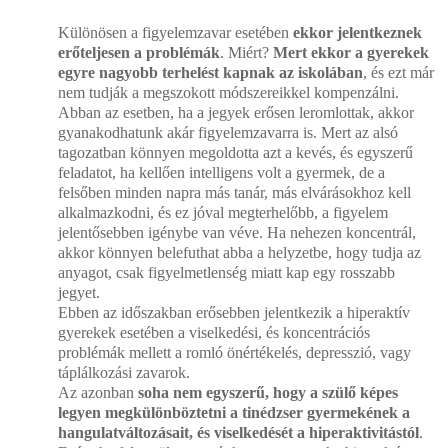
Különösen a figyelemzavar esetében
ekkor jelentkeznek
erőteljesen a problémák
. Miért?
Mert ekkor a gyerekek
egyre nagyobb terhelést kapnak az iskolában
, és ezt már
nem tudják a megszokott módszereikkel kompenzálni.
Abban az esetben, ha a jegyek erősen leromlottak, akkor
gyanakodhatunk akár figyelemzavarra is. Mert az alsó
tagozatban könnyen megoldotta azt a kevés, és egyszerű
feladatot, ha kellően intelligens volt a gyermek, de a
felsőben minden napra más tanár, más elvárásokhoz kell
alkalmazkodni, és ez jóval megterhelőbb, a figyelem
jelentősebben igénybe van véve. Ha nehezen koncentrál,
akkor könnyen belefuthat abba a helyzetbe, hogy tudja az
anyagot, csak figyelmetlenség miatt kap egy rosszabb
jegyet.
Ebben az időszakban erősebben jelentkezik a hiperaktív
gyerekek esetében a viselkedési, és koncentrációs
problémák mellett a romló önértékelés, depresszió, vagy
táplálkozási zavarok.
Az azonban
soha nem egyszerű, hogy a szülő képes
legyen megkülönböztetni a tinédzser gyermekének a
hangulatváltozásait, és viselkedését a hiperaktivitástól
.