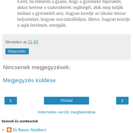
Ezért, ha felmerül a gyanú, hogy a gyermeke hiperaktív,
akkor keresse a szakemberek segítségét, akik meg tudják
tanítani a gyermekét arra, hogyan kezelje az iskolai stressz
helyzeteket, hogyan szocializálódjon, illetve, hogyan kezelje
a saját érzelmeit, energiáit.
Névtelen
at
11:42
Megosztás
Nincsenek megjegyzések:
Megjegyzés küldése
‹
›
Főoldal
Internetes verzió megtekintése
Szerzok és szerkesztok
Dr.Bauer Adalbert