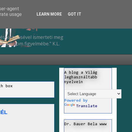
user-agent
erate usage
LEARN MORE
GOT IT
és kezelésével ismerteti meg
k ajánlom figyelmébe." K.L.
A blog a Világ
leghasználtabb
nyelvein
ch box
Powered by
Translate
NÉL
Dr. Bauer Bela www