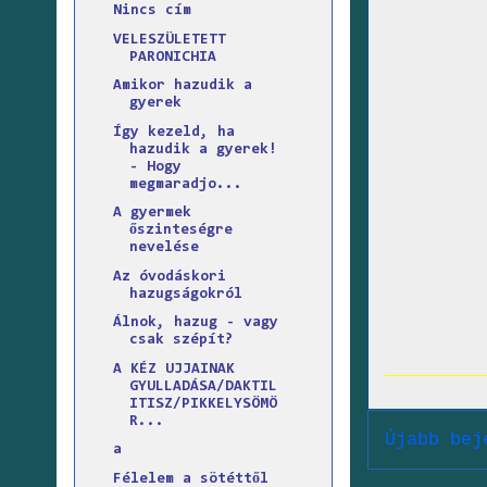
Nincs cím
VELESZÜLETETT
PARONICHIA
Amikor hazudik a
gyerek
Így kezeld, ha
hazudik a gyerek!
- Hogy
megmaradjo...
A gyermek
őszinteségre
nevelése
Az óvodáskori
hazugságokról
Álnok, hazug - vagy
csak szépít?
A KÉZ UJJAINAK
GYULLADÁSA/DAKTIL
ITISZ/PIKKELYSÖMÖ
R...
Újabb bej
a
Félelem a sötéttől