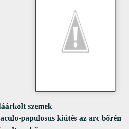
láárkolt szemek
aculo-papulosus kiütés az arc bőrén