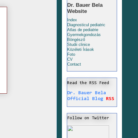
Dr. Bauer Bela
Website
Index
Diagnosticul pediatric
Atlas de pediatrie
Gyermekgondozás
Böngésző
Studii clinice
Közéleti Írások
Foto
CV
Contact
Read the RSS Feed
Dr. Bauer Bela
Official Blog
RSS
Follow on Twitter