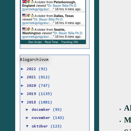
A visitor from
Peterborough,
England
viewed "
Dr. Bauer Béla Ph.D.
gyermekgyógyász:…
"
18 hrs 4 mins ago
A visitor from
Dallas, Texas
viewed "
Dr. Bauer Béla Ph.D.
gyermekgyógyász:…
"
18 hrs 4 mins ago
A visitor from
Seattle,
Washington
viewed "
Dr. Bauer Béla Ph.D.
gyermekgyógyász:…
"
18 hrs 8 mins ago
Get Script
Real Time
Tracking ON
Blogarchívum
►
2022
(92)
►
2021
(612)
►
2020
(747)
►
2019
(1135)
▼
2018
(1081)
A
►
december
(93)
►
M
november
(143)
▼
október
(123)