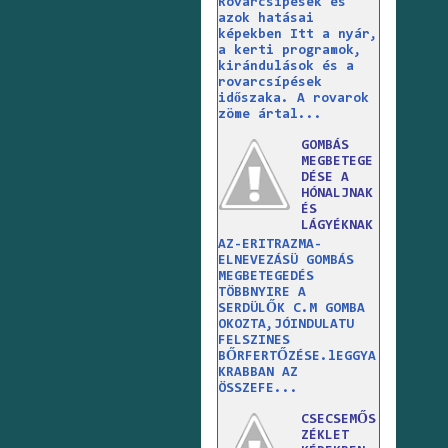
Rovarcsípések és
azok hatásai
képekben Itt a nyár,
a kerti programok,
kirándulások és a
rovarcsípések
időszaka. A rovarok
zöme ártal...
GOMBÁS
MEGBETEGE
DÉSE A
HÓNALJNAK
ÉS
LÁGYÉKNAK
AZ-ERITRAZMA-
ELNEVEZÁSÜ GOMBÁS
MEGBETEGEDÉS
TÖBBNYIRE A
SERDÜLŐK C.M GOMBA
OKOZTA,JÓINDULATU
FELSZINES
BŐRFERTŐZÉSE.lEGGYA
KRABBAN AZ
ÖSSZEFE...
CSECSEMŐS
ZÉKLET