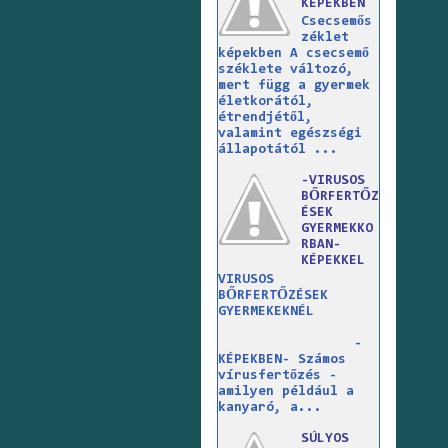
KÉPEKBEN
Csecsemős
zéklet
képekben A csecsemő
széklete változó,
mert függ a gyermek
életkorától,
étrendjétől,
valamint egészségi
állapotától ...
-VIRUSOS
BŐRFERTŐZ
ÉSEK
GYERMEKKO
RBAN-
KÉPEKKEL
VIRUSOS
BŐRFERTŐZÉSEK
GYERMEKEKNÉL
-
KÉPEKBEN- Számos
vírusfertőzés -
amilyen például a
kanyaró, a...
SÚLYOS