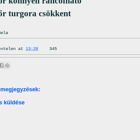
őr könnyen ráncolható
őr turgora csökkent
Bela
évtelen
at
13:28
345
 megjegyzések:
s küldése