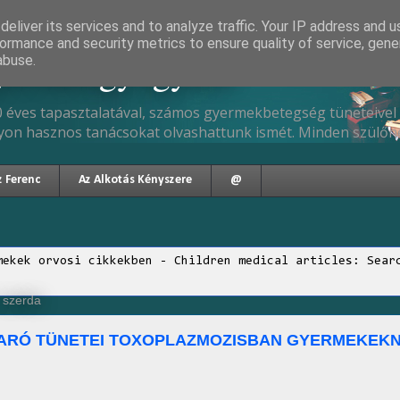
eliver its services and to analyze traffic. Your IP address and 
ormance and security metrics to ensure quality of service, gen
gyermekgyógyász
abuse.
 éves tapasztalatával, számos gyermekbetegség tüneteivel 
yon hasznos tanácsokat olvashattunk ismét. Minden szülőne
z Ferenc
Az Alkotás Kényszere
@
mekek orvosi cikkekben - Children medical articles: Sear
, szerda
ARÓ TÜNETEI TOXOPLAZMOZISBAN GYERMEKEK