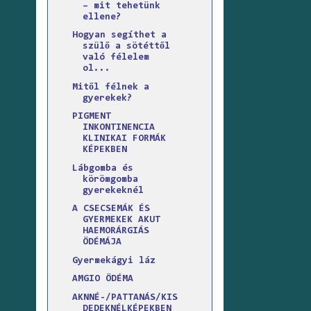
– mit tehetünk
ellene?
Hogyan segíthet a
szülő a sötéttől
való félelem
ol...
Mitől félnek a
gyerekek?
PIGMENT
INKONTINENCIA
KLINIKAI FORMÁK
KÉPEKBEN
Lábgomba és
körömgomba
gyerekeknél
A CSECSEMÁK ÉS
GYERMEKEK AKUT
HAEMORÁRGIÁS
ÖDÉMÁJA
Gyermekágyi láz
AMGIO ÖDÉMA
AKNNÉ-/PATTANÁS/KIS
DEDEKNÉLKÉPEKBEN