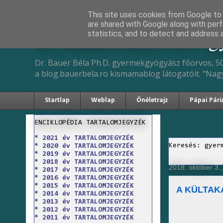
This site uses cookies from Google to d
are shared with Google along with perf
Dr. Bauer Béla Ph.D. 
statistics, and to detect and address 
Dr. Bauer Béla Ph.D. gyermekgyógyász főorvos, 50
a blog.bauerbela.ro kismamablog látogatóit. "Nag
Startlap
Weblap
Önéletrajz
Pápai Pári
ENCIKLOPÉDIA TARTALOMJEGYZÉK
* 2021 év TARTALOMJEGYZÉK
Keresés: gyer
* 2020 év TARTALOMJEGYZÉK
* 2019 év TARTALOMJEGYZÉK
* 2018 év TARTALOMJEGYZÉK
2018. október 3.
* 2017 év TARTALOMJEGYZÉK
* 2016 év TARTALOMJEGYZÉK
* 2015 év TARTALOMJEGYZÉK
A KÜLTAK
* 2014 év TARTALOMJEGYZÉK
* 2013 év TARTALOMJEGYZÉK
* 2012 év TARTALOMJEGYZÉK
* 2011 év TARTALOMJEGYZÉK