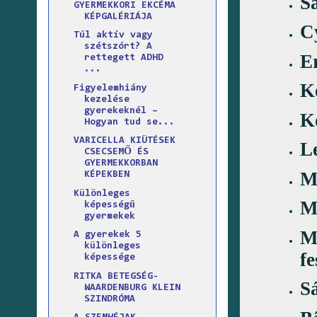
S
GYERMEKKORI EKCÉMA
KÉPGALÉRIÁJA
C
Túl aktív vagy
szétszórt? A
E
rettegett ADHD
...
K
Figyelemhiány
kezelése
gyerekeknél –
Kö
Hogyan tud se...
VARICELLA KIÜTÉSEK
L
CSECSEMŐ ÉS
GYERMEKKORBAN
M
KÉPEKBEN
Különleges
M
képességű
gyermekek
M
A gyerekek 5
különleges
fe
képessége
RITKA BETEGSÉG-
S
WAARDENBURG KLEIN
SZINDRÓMA