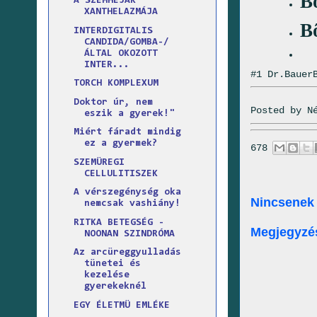
B
A SZEMHÉJAK
XANTHELAZMÁJA
B
INTERDIGITALIS
CANDIDA/GOMBA-/
ÁLTAL OKOZOTT
INTER...
#1 Dr.Bauer
TORCH KOMPLEXUM
Doktor úr, nem
Posted by
N
eszik a gyerek!"
Miért fáradt mindig
ez a gyermek?
678
SZEMÜREGI
CELLULITISZEK
A vérszegénység oka
Nincsenek
nemcsak vashiány!
RITKA BETEGSÉG -
Megjegyzé
NOONAN SZINDRÓMA
Az arcüreggyulladás
tünetei és
kezelése
gyerekeknél
EGY ÉLETMÜ EMLÉKE