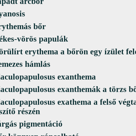
ápadt arcbőr
yanosis
rythemás bőr
ékes-vörös papulák
rülírt erythema a bőrön egy ízület fel
emezes hámlás
aculopapulosus exanthema
aculopapulosus exanthemák a törzs b
aculopapulosus exathema a felső végt
szítő részén
árgás pigmentáció