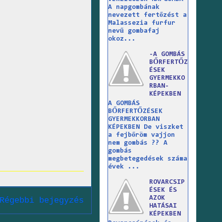
A napgombának
nevezett fertőzést a
Malassezia furfur
nevű gombafaj
okoz...
-A GOMBÁS
BŐRFERTŐZ
ÉSEK
GYERMEKKO
RBAN-
KÉPEKBEN
A GOMBÁS
BŐRFERTŐZÉSEK
GYERMEKKORBAN
KÉPEKBEN De viszket
a fejbőröm vajjon
nem gombás ?? A
gombás
megbetegedések száma
évek ...
ROVARCSIP
ÉSEK ÉS
AZOK
Régebbi bejegyzés
HATÁSAI
KÉPEKBEN