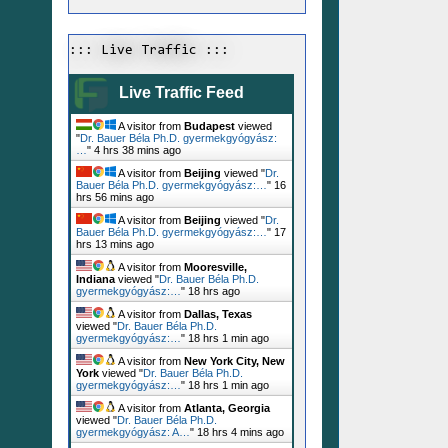
::: Live Traffic :::
Live Traffic Feed
A visitor from
Budapest
viewed
"
Dr. Bauer Béla Ph.D. gyermekgyógyász:
…
"
4 hrs 38 mins ago
A visitor from
Beijing
viewed "
Dr.
Bauer Béla Ph.D. gyermekgyógyász:…
"
16
hrs 56 mins ago
A visitor from
Beijing
viewed "
Dr.
Bauer Béla Ph.D. gyermekgyógyász:…
"
17
hrs 13 mins ago
A visitor from
Mooresville,
Indiana
viewed "
Dr. Bauer Béla Ph.D.
gyermekgyógyász:…
"
18 hrs ago
A visitor from
Dallas, Texas
viewed "
Dr. Bauer Béla Ph.D.
gyermekgyógyász:…
"
18 hrs 1 min ago
A visitor from
New York City, New
York
viewed "
Dr. Bauer Béla Ph.D.
gyermekgyógyász:…
"
18 hrs 1 min ago
A visitor from
Atlanta, Georgia
viewed "
Dr. Bauer Béla Ph.D.
gyermekgyógyász: A…
"
18 hrs 4 mins ago