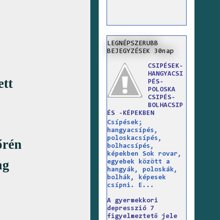
LEGNÉPSZERUBB
BEJEGYZÉSEK 30nap
CSIPÉSEK-
HANGYACSI
ett
PÉS-
POLOSKA
CSIPÉS-
BOLHACSIP
ÉS -KÉPEKBEN
Csípések;
hangyacsípés,
poloskacsípés,
őrén
bolhacsípés,
képekben Sok rovar,
ag
egyebek között a
hangyák, poloskák,
bolhák, képesek
csípni. E...
A gyermekkori
depresszió 7
figyelmeztető jele