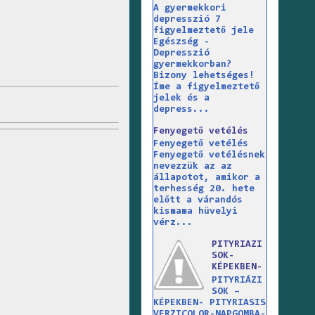
A gyermekkori
depresszió 7
figyelmeztető jele
Egészség -
Depresszió
gyermekkorban?
Bizony lehetséges!
Íme a figyelmeztető
jelek és a
depress...
Fenyegető vetélés
Fenyegető vetélés
Fenyegető vetélésnek
nevezzük az az
állapotot, amikor a
terhesség 20. hete
előtt a várandós
kismama hüvelyi
vérz...
PITYRIAZI
SOK-
KÉPEKBEN-
PITYRIÁZI
SOK –
KÉPEKBEN- PITYRIASIS
VERZICOLOR-NAPGOMBA-