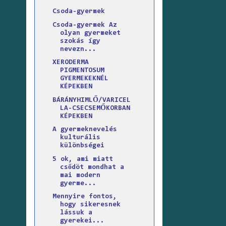
Csoda-gyermek
Csoda-gyermek Az
olyan gyermeket
szokás így
nevezn...
XERODERMA
PIGMENTOSUM
GYERMEKEKNÉL
KÉPEKBEN
BÁRÁNYHIMLŐ/VARICEL
LA-CSECSEMŐKORBAN
KÉPEKBEN
A gyermeknevelés
kulturális
különbségei
5 ok, ami miatt
csődöt mondhat a
mai modern
gyerme...
Mennyire fontos,
hogy sikeresnek
lássuk a
gyerekei...