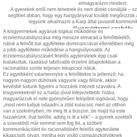
elmagyarázni mindezt.
A gyerekek erről nem tehetnek és nem direkt csinálják – sz
segíthet abban, hogy egy hangyányival tovább megőrizzük
legyünk alkalmazni a Karp által javasolt kommuni
Gyorséttermi szabály
A kisgyermekek agyának logikai működése és
A
szakember
által csak gyorséttermi szabályként emleget
érzelemszabályozása még messze elmarad a felnőttekétől,
valójában a pszichológiában jól ismert empatikus visszajel
náluk a felnőtt bal agyfélteke dominanciával ellentétben még
verziója. Az empatikus visszajelzés azt jelenti, hogy ha v
a jobb agyfélteke működése a hangsúlyosabb. Az
szomorúan) mondd nekünk valamit, akkor mi megismételjü
érzelemszabályozásért felelős agyterületek épp csak
jelezzük, hogy vettük az adást, miszerint dühös
kialakultak, ráadásul labilisabb érzelmi állapotokban a
Karp azért nevezi gyorséttermi szabálynak, mert a gyo
racionalitás szinte teljesen kikapcsol náluk.
visszamondják nekünk a rendelést: azaz arra, hogy „két sült
Ez egyébként valamennyire a felnőttekre is jellemző: ha
kérek”, nagy valószínűséggel azt a választ kapjuk, hogy „ér
nagyon-nagyon dühösek vagyunk vagy félünk, akkor
kóla, itt fogyasztod?”. A kiborulás szélén álló 1-5 évesse
kevésbé tudunk figyelni a hozzánk intézett szavakra. A
kommunikálni: nagyon kevés szót használva tudatosítjuk be
kisgyerekeknél ez a hatás jóval kifejezettebb: hiába
Hogy néz ki mindez a gyakorlatban? Rettenetesen hülyén és é
magyarázzuk el neki gyönyörűen felépített logikával, hogy
Karp komolyan gondolja, hogy a lehető legkevesebb sz
„most nem tudjuk odaadni a zöld kulacsot, mert az otthon
tőmondatokban, és ebben legyen benne a helyzet tartalma és
van a szekrényben, mi meg itt a buszon, de majd ha este
Vagyis a hetes buszon hisztiző gyereknek értelmes beszéd 
hazaérünk, ihat belőle, addig is itt a kék” – a gyerek ezekből
hogy: „Zöld kulacs, értem, zöld kulacs, a zöld kulacsot akaro
a szavakból már semmit sem fog fel, a szóbeli
Jaj, de mérges vagy! A zöld kulacsot akarod!” – mert a kula
kommunikációért és racionalitásért felelős agyterülete
labilis gyermek ennél többet úgyse bír felfogni, viszont ha ezt 
kikapcsolt, olyan, mintha egy visító csimpánzkölyöknek