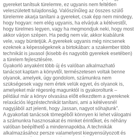
gyereket tanítsuk türelemre, ez ugyanis nem feltétlen
veleszületett tulajdonság. Valószínűleg az összes szülő
türelemre akarja tanítani a gyereket, csak épp nem mindegy,
hogy hogyan: nem elég ugyanis, ha elvárjuk a kétévestől,
hogy türelmes legyen, vagy ha megmondjuk neki, hogy most
akkor várjon szépen. Ha pedig nem vár, akkor kiabálunk
vele, vagy büntetjük. A gyerekek ugyanis még nincsenek
ezeknek a képességeknek a birtokában: a szakember több
technikát is javasol (kisebb és nagyobb gyerekek esetében)
a türelem fejlesztésére.
Gyakorló anyaként több új és valóban alkalmazható
tanácsot kaptam a könyvtől, természetesen voltak benne
olyanok, amelyek, úgy gondolom, számunkra nem
szükségesek vagy nem értek velük egyet, és olyanok is,
amelyeket már régesrég magunktól is gyakoroltunk –
például már a könyv olvasása előtt elkezdtem a gyereknek
relaxációs légzéstechnikát tanítani, ami a kétévesnél
nagyjából azt jelenti, hogy „lassan, nagyot sóhajtunk”.
A gyakorlati tanácsok tömegéből könnyen ki lehet válogatni
a számunkra hasznosakat és minket érintőket, és néhány
valóban beépíthető a mindennapokba. A technikák
alkalmazásához persze valamelyest kiegyensúlyozott és