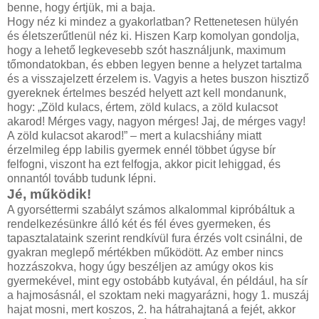
erre kiderül, hogy nincs itthon. Ilyenkor az empatikus vissza
benne, hogy értjük, mi a baja.
Amikor fikarcnyi együttérzés sincs benne, akkor is tudom gé
Hogy néz ki mindez a gyakorlatban? Rettenetesen hülyén
valószínűleg érzi, hogy nincs mögötte tartalom és olya
és életszerűtlenül néz ki. Hiszen Karp komolyan gondolja,
Tanítsuk meg viselkedni
hogy a lehető legkevesebb szót használjunk, maximum
A gyorséttermi szabály csupán egy a számtalan technika és g
tőmondatokban, és ebben legyen benne a helyzet tartalma
Karp a fentieket a krízishelyzetek gyors kezelésére ajánlja, de
és a visszajelzett érzelem is. Vagyis a hetes buszon hisztiző
a mindennapokra. Érdemesnek tartja például a gyerek vise
gyereknek értelmes beszéd helyett azt kell mondanunk,
lámpás viselkedések, amiket szabad, sárga lámpás, amiket ne
hogy: „Zöld kulacs, értem, zöld kulacs, a zöld kulacsot
a földre dobni a ruhát, kézmosás nélkül enni, cipővel bemen
akarod! Mérges vagy, nagyon mérges! Jaj, de mérges vagy!
lámpás, amiket aztán végképp semmilyen körülmények kö
A zöld kulacsot akarod!” – mert a kulacshiány miatt
életveszélyes (szülőt, kistestvért megütni, megrúgni, kismotorra
érzelmileg épp labilis gyermek ennél többet úgyse bír
Karp különféle szülői reakciókat, jelzéseket javasol az eg
felfogni, viszont ha ezt felfogja, akkor picit lehiggad, és
segítségével a gyerek eligazodhat, és egyből tudhatja, hog
onnantól tovább tudunk lépni.
szabad”.
Jé, működik!
A szakember emellett kiemelten fontosnak tartja, hogy a gye
A gyorséttermi szabályt számos alkalommal kipróbáltuk a
ugyanis nem feltétlen veleszületett tulajdonság. Valószínűl
rendelkezésünkre álló két és fél éves gyermeken, és
akarja tanítani a gyereket, csak épp nem mindegy, hogy h
tapasztalataink szerint rendkívül fura érzés volt csinálni, de
elvárjuk a kétévestől, hogy türelmes legyen, vagy ha megm
gyakran meglepő mértékben működött. Az ember nincs
várjon szépen. Ha pedig nem vár, akkor kiabálunk vele, vagy
hozzászokva, hogy úgy beszéljen az amúgy okos kis
még nincsenek ezeknek a képességeknek a birtokában: a s
gyermekével, mint egy ostobább kutyával, én például, ha sír
javasol (kisebb és nagyobb gyerekek esetében) a tü
a hajmosásnál, el szoktam neki magyarázni, hogy 1. muszáj
Gyakorló anyaként több új és valóban alkalmazható tan
hajat mosni, mert koszos, 2. ha hátrahajtaná a fejét, akkor
természetesen voltak benne olyanok, amelyek, úgy g