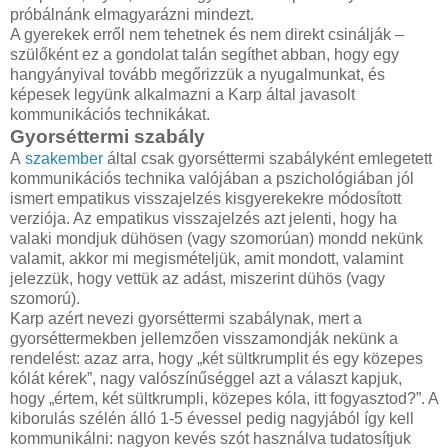
és onnantól tovább tudunk lépni
próbálnánk elmagyarázni mindezt.
Jé, működik!
A gyerekek erről nem tehetnek és nem direkt csinálják –
A gyorséttermi szabályt számos alkalommal kipróbáltuk a ren
szülőként ez a gondolat talán segíthet abban, hogy egy
éves gyermeken, és tapasztalataink szerint rendkívül fura ér
hangyányival tovább megőrizzük a nyugalmunkat, és
meglepő mértékben működött. Az ember nincs hozzászokva,
képesek legyünk alkalmazni a Karp által javasolt
okos kis gyermekével, mint egy ostobább kutyával, én példá
kommunikációs technikákat.
szoktam neki magyarázni, hogy 1. muszáj hajat mosni, mert 
Gyorséttermi szabály
fejét, akkor nem menne a szemébe a víz. Ez persze 
A
szakember
által csak gyorséttermi szabályként emlegetett
Ezzel szemben, amikor azt mondtam neki, hogy „nem akarod
kommunikációs technika valójában a pszichológiában jól
zuhanytól, nem akarod. Félsz tőle, mérges vagy, nem aka
ismert empatikus visszajelzés kisgyerekekre módosított
zuhany NEM, értem, Katika NEM akar zuhanyt, fél tőle”, akkor
verziója. Az empatikus visszajelzés azt jelenti, hogy ha
csodával határos módon rám nézett, abbahagyta a v
valaki mondjuk dühösen (vagy szomorúan) mondd nekünk
kommunikációképessé vált.
valamit, akkor mi megismételjük, amit mondott, valamint
Voltak olyan helyzetek is, amikor egyáltalán nem működött a
jelezzük, hogy vettük az adást, miszerint dühös (vagy
történtek, amikor egyszerűen túl ideges voltam ahhoz, hog
szomorú).
Amikor már huszadjára öltözünk át reggel, én már hús
Karp azért nevezi gyorséttermi szabálynak, mert a
mindenhonnan késésben vagyunk és kitalálja, hogy nem ve
gyorséttermekben jellemzően visszamondják nekünk a
átsuhan az agyamon, hogy most kellene a gyorséttermi szabá
rendelést: azaz arra, hogy „két sültkrumplit és egy közepes
vagyok hozzá, és nem érdekel, inkább megfogom és
kólát kérek”, nagy valószínűséggel azt a választ kapjuk,
Általában akkor működik jól a dolog, amikor tényleg együtté
hogy „értem, két sültkrumpli, közepes kóla, itt fogyasztod?”. A
amikor megsajnálom, mert fél a zuhanyrózsától, vagy mert ki
kiborulás szélén álló 1-5 évessel pedig nagyjából így kell
enni, de nincs itthon alma. Szerintem is rossz érzés, ha az e
kommunikálni: nagyon kevés szót használva tudatosítjuk