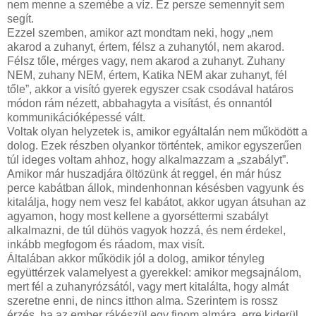
nem menne a szemébe a víz. Ez persze semennyit sem
szükségesek vagy nem értek velük egyet, és olyanok is, ame
segít.
is gyakoroltunk – például már a könyv olvasása előtt elke
Ezzel szemben, amikor azt mondtam neki, hogy „nem
légzéstechnikát tanítani, ami a kétévesnél nagyjából azt je
akarod a zuhanyt, értem, félsz a zuhanytól, nem akarod.
sóhajtunk”.
Félsz tőle, mérges vagy, nem akarod a zuhanyt. Zuhany
A gyakorlati tanácsok tömegéből könnyen ki lehet válogatn
NEM, zuhany NEM, értem, Katika NEM akar zuhanyt, fél
minket érintőket, és néhány valóban beépíthető a min
tőle”, akkor a visító gyerek egyszer csak csodával határos
alkalmazásához persze valamelyest kiegyensúlyozott és hig
módon rám nézett, abbahagyta a visítást, és onnantól
reménykedjünk abban, hogy mindez öngerjesztő kör: ha a g
kommunikációképessé vált.
viselkedni, akkor a szülő is nyugisabb
Voltak olyan helyzetek is, amikor egyáltalán nem működött a
dolog. Ezek részben olyankor történtek, amikor egyszerűen
túl ideges voltam ahhoz, hogy alkalmazzam a „szabályt”.
Amikor már huszadjára öltözünk át reggel, én már húsz
perce kabátban állok, mindenhonnan késésben vagyunk és
kitalálja, hogy nem vesz fel kabátot, akkor ugyan átsuhan az
agyamon, hogy most kellene a gyorséttermi szabályt
alkalmazni, de túl dühös vagyok hozzá, és nem érdekel,
inkább megfogom és ráadom, max visít.
Általában akkor működik jól a dolog, amikor tényleg
együttérzek valamelyest a gyerekkel: amikor megsajnálom,
mert fél a zuhanyrózsától, vagy mert kitalálta, hogy almát
szeretne enni, de nincs itthon alma. Szerintem is rossz
érzés, ha az ember rákészül egy finom almára, erre kiderül,