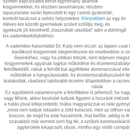
szintén kapcsolatba került egynéhány akarnok
kisgyermekkel, és részben tanulmányai, részben
tapasztalatai során fejlesztett ki egy csomó gyakorlati,
konkrét tanácsot a nehéz helyzetekre.
Könyvében
az egy és
ötéves kor közötti gyermekek szüleit szólítja meg, és
igyekszik jól követhető „használati utasítást” adni a dühöngő
kis vademberkölykökhöz.
A vadember-hasonlattal Dr. Karp nem viccel: az éppen csak 
barátkozó kisgyermek idegrendszere és viselkedése is so
őseinkéhez, vagy ha jobban tetszik, nem teljesen megsze
kisgyermekek agyának logikai működése és érzelemszabál
felnőttekétől, náluk a felnőtt bal agyfélteke dominanciával el
működése a hangsúlyosabb. Az érzelemszabályozásért fel
kialakultak, ráadásul labilisabb érzelmi állapotokban a raciona
náluk.
Ez egyébként valamennyire a felnőttekre is jellemző: ha n
vagy félünk, akkor kevésbé tudunk figyelni a hozzánk intézett
a hatás jóval kifejezettebb: hiába magyarázzuk el neki gyönyö
„most nem tudjuk odaadni a zöld kulacsot, mert az otthon va
buszon, de majd ha este hazaérünk, ihat belőle, addig is itt
szavakból már semmit sem fog fel, a szóbeli kommunikációér
agyterülete kikapcsolt, olyan, mintha egy visító csim