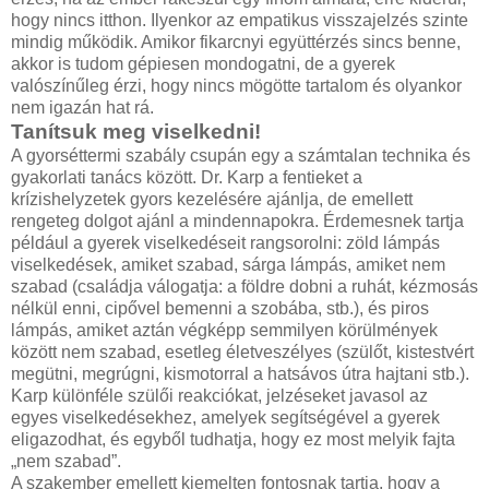
hogy nincs itthon. Ilyenkor az empatikus visszajelzés szinte
mindig működik. Amikor fikarcnyi együttérzés sincs benne,
akkor is tudom gépiesen mondogatni, de a gyerek
valószínűleg érzi, hogy nincs mögötte tartalom és olyankor
nem igazán hat rá.
Tanítsuk meg viselkedni!
A gyorséttermi szabály csupán egy a számtalan technika és
gyakorlati tanács között. Dr. Karp a fentieket a
krízishelyzetek gyors kezelésére ajánlja, de emellett
rengeteg dolgot ajánl a mindennapokra. Érdemesnek tartja
például a gyerek viselkedéseit rangsorolni: zöld lámpás
viselkedések, amiket szabad, sárga lámpás, amiket nem
szabad (családja válogatja: a földre dobni a ruhát, kézmosás
nélkül enni, cipővel bemenni a szobába, stb.), és piros
lámpás, amiket aztán végképp semmilyen körülmények
között nem szabad, esetleg életveszélyes (szülőt, kistestvért
megütni, megrúgni, kismotorral a hatsávos útra hajtani stb.).
Karp különféle szülői reakciókat, jelzéseket javasol az
egyes viselkedésekhez, amelyek segítségével a gyerek
eligazodhat, és egyből tudhatja, hogy ez most melyik fajta
„nem szabad”.
A szakember emellett kiemelten fontosnak tartja, hogy a