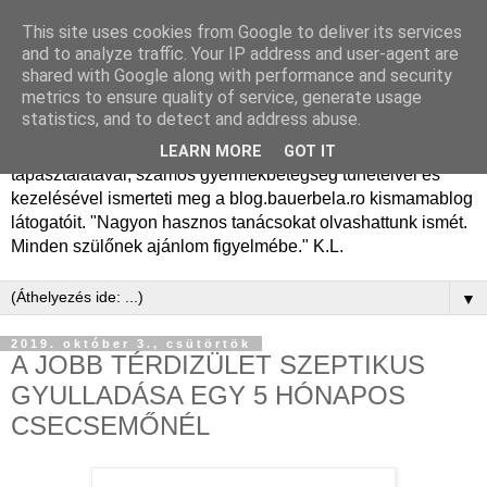
This site uses cookies from Google to deliver its services
Dr. Bauer Béla Ph.D.
and to analyze traffic. Your IP address and user-agent are
shared with Google along with performance and security
gyermekgyógyász
metrics to ensure quality of service, generate usage
statistics, and to detect and address abuse.
Dr. Bauer Béla Ph.D. gyermekgyógyász főorvos, 50 éves
LEARN MORE
GOT IT
tapasztalatával, számos gyermekbetegség tüneteivel és
kezelésével ismerteti meg a blog.bauerbela.ro kismamablog
látogatóit. "Nagyon hasznos tanácsokat olvashattunk ismét.
Minden szülőnek ajánlom figyelmébe." K.L.
▼
2019. október 3., csütörtök
A JOBB TÉRDIZÜLET SZEPTIKUS
GYULLADÁSA EGY 5 HÓNAPOS
CSECSEMŐNÉL