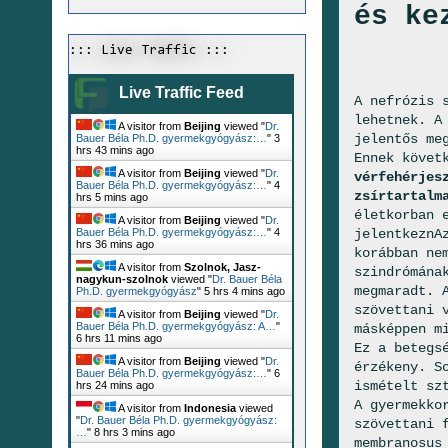
és ke
::: Live Traffic :::
Live Traffic Feed
A nefrózis 
lehetnek. A
A visitor from
Beijing
viewed "
Dr.
jelentős me
Bauer Béla Ph.D. gyermekgyógyász:…
"
3
hrs 43 mins ago
Ennek követ
A visitor from
Beijing
viewed "
Dr.
vérfehérjes
Bauer Béla Ph.D. gyermekgyógyász:…
"
4
zsírtartalm
hrs 5 mins ago
életkorban 
A visitor from
Beijing
viewed "
Dr.
jelentkezn
A
Bauer Béla Ph.D. gyermekgyógyász:…
"
4
hrs 36 mins ago
korábban ne
A visitor from
Szolnok, Jasz-
szindrómána
nagykun-szolnok
viewed "
Dr. Bauer Béla
megmaradt. 
Ph.D. gyermekgyógyász
"
5 hrs 4 mins ago
szövettani 
A visitor from
Beijing
viewed "
Dr.
Bauer Béla Ph.D. gyermekgyógyász: A…
"
másképpen m
6 hrs 11 mins ago
Ez a betegs
A visitor from
Beijing
viewed "
Dr.
érzékeny. S
Bauer Béla Ph.D. gyermekgyógyász:…
"
6
ismételt sz
hrs 24 mins ago
A gyermekko
A visitor from
Indonesia
viewed
"
Dr. Bauer Béla Ph.D. gyermekgyógyász:
szövettani 
…
"
8 hrs 3 mins ago
membranosus