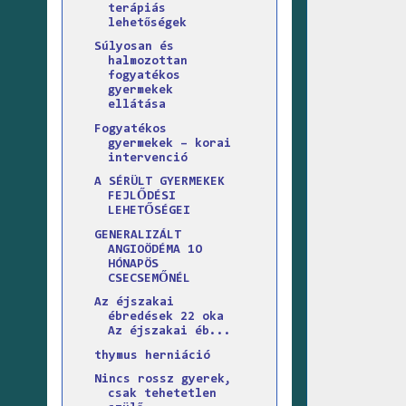
terápiás
lehetőségek
Súlyosan és
halmozottan
fogyatékos
gyermekek
ellátása
Fogyatékos
gyermekek – korai
intervenció
A SÉRÜLT GYERMEKEK
FEJLŐDÉSI
LEHETŐSÉGEI
GENERALIZÁLT
ANGIOÖDÉMA 1O
HÓNAPÖS
CSECSEMŐNÉL
Az éjszakai
ébredések 22 oka
Az éjszakai éb...
thymus herniáció
Nincs rossz gyerek,
csak tehetetlen