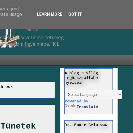
user-agent
erate usage
LEARN MORE
GOT IT
és kezelésével ismerteti meg
k ajánlom figyelmébe." K.L.
A blog a Világ
leghasználtabb
nyelvein
ch box
Powered by
Translate
 Tünetek
Dr. Bauer Bela www