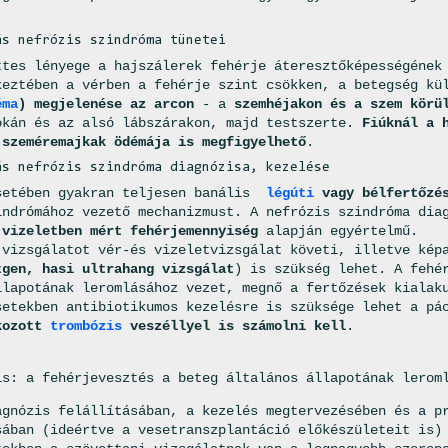
.
ás nefrózis szindróma tünetei
ttes lényege a hajszálerek fehérje áteresztőképességének
keztében a vérben a fehérje szint csökken, a betegség kü
éma
) megjelenése az arcon
- a
szemhéjakon és a szem körü
okán és az alsó lábszárakon, majd testszerte.
Fiúknál a 
 szeméremajkak ödémája is megfigyelhető
.
ás nefrózis szindróma diagnózisa, kezelése
setében gyakran teljesen banális
légúti
vagy bélfertőzés
indrómához vezető mechanizmust. A nefrózis szindróma dia
a
vizeletben mért fehérjemennyiség
alapján egyértelmű.
 vizsgálatot vér-és vizeletvizsgálat követi, illetve kép
tgen, hasi ultrahang vizsgálat
) is szükség lehet. A fehé
llapotának leromlásához vezet, megnő a fertőzések kialak
setekben antibiotikumos kezelésre is szüksége lehet a pá
kozott
trombózis
veszéllyel is számolni kell
.
is: a fehérjevesztés a beteg általános állapotának lerom
agnózis felállításában, a kezelés megtervezésében és a p
sában (ideértve a vesetranszplantáció előkészületeit is)