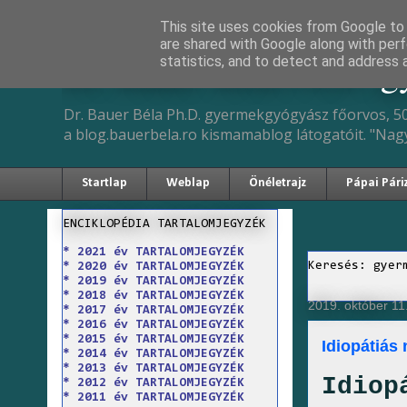
This site uses cookies from Google to d
are shared with Google along with perf
Dr. Bauer Béla Ph.D. 
statistics, and to detect and address 
Dr. Bauer Béla Ph.D. gyermekgyógyász főorvos, 50
a blog.bauerbela.ro kismamablog látogatóit. "Nag
Startlap
Weblap
Önéletrajz
Pápai Pári
ENCIKLOPÉDIA TARTALOMJEGYZÉK
* 2021 év TARTALOMJEGYZÉK
Keresés: gyer
* 2020 év TARTALOMJEGYZÉK
* 2019 év TARTALOMJEGYZÉK
* 2018 év TARTALOMJEGYZÉK
2019. október 11
* 2017 év TARTALOMJEGYZÉK
* 2016 év TARTALOMJEGYZÉK
* 2015 év TARTALOMJEGYZÉK
Idiopátiás
* 2014 év TARTALOMJEGYZÉK
* 2013 év TARTALOMJEGYZÉK
Idiop
* 2012 év TARTALOMJEGYZÉK
* 2011 év TARTALOMJEGYZÉK