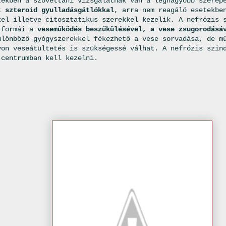
tekben a szövettani vizsgálatnak van a legnagyobb szerep
et
szteroid gyulladásgátlókkal
, arra nem reagáló esetekbe
kel illetve citosztatikus szerekkel kezelik. A nefrózis 
 formái a
veseműködés beszűkülésével, a vese zsugorodásá
ülönböző gyógyszerekkel fékezhető a vese sorvadása, de m
von veseátültetés is szükségessé válhat. A nefrózis szin
 centrumban kell kezelni.