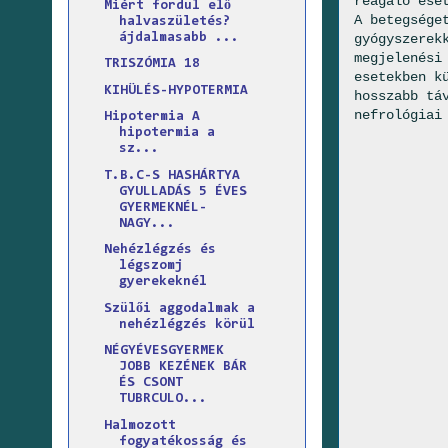
reagáló ese
Miért fordul elő
A betegség
halvaszületés?
ájdalmasabb ...
gyógyszerek
megjelenési
TRISZÓMIA 18
esetekben k
KIHÜLÉS-HYPOTERMIA
hosszabb tá
nefrológiai
Hipotermia A
hipotermia a
sz...
T.B.C-S HASHÁRTYA
GYULLADÁS 5 ÉVES
GYERMEKNÉL-
NAGY...
Nehézlégzés és
légszomj
gyerekeknél
Szülői aggodalmak a
nehézlégzés körül
NÉGYÉVESGYERMEK
JOBB KEZÉNEK BÁR
ÉS CSONT
TUBRCULO...
Halmozott
fogyatékosság és