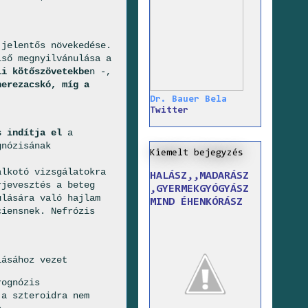
 jelentős növekedése.
lső megnyilvánulása a
li kötőszövetekbe
n -,
herezacskó, míg a
Dr. Bauer Bela
Twitter
 indítja el
a
gnózisának
Kiemelt bejegyzés
alkotó vizsgálatokra
HALÁSZ,,MADARÁSZ
rjevesztés a beteg
,GYERMEKGYÓGYÁSZ
ulására való hajlam
MIND ÉHENKÓRÁSZ
ciensnek. Nefrózis
lásához vezet
rognózis
 a szteroidra nem