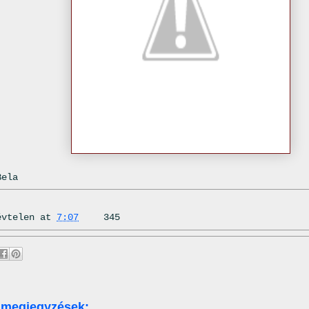
Bela
évtelen
at
7:07
345
 megjegyzések: