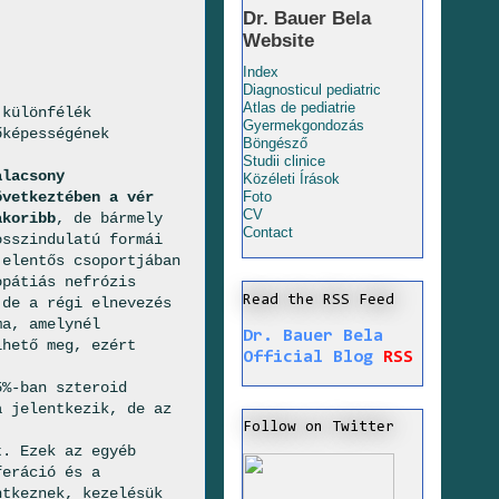
Dr. Bauer Bela
Website
Index
Diagnosticul pediatric
Atlas de pediatrie
 különfélék
Gyermekgondozás
őképességének
Böngésző
Studii clinice
alacsony
Közéleti Írások
övetkeztében a vér
Foto
CV
koribb
, de bármely
Contact
osszindulatú formái
jelentős csoportjában
opátiás nefrózis
Read the RSS Feed
 de a régi elnevezés
ma, amelynél
Dr. Bauer Bela
lhető meg, ezért
Official Blog
RSS
5%-ban szteroid
a jelentkezik, de az
Follow on Twitter
t. Ezek az egyéb
feráció és a
ntkeznek, kezelésük