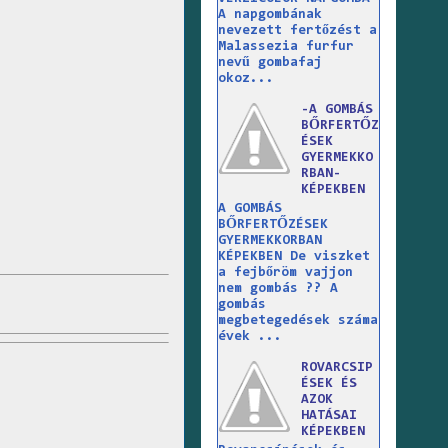
A napgombának
nevezett fertőzést a
Malassezia furfur
nevű gombafaj
okoz...
-A GOMBÁS
BŐRFERTŐZ
ÉSEK
GYERMEKKO
RBAN-
KÉPEKBEN
A GOMBÁS
BŐRFERTŐZÉSEK
GYERMEKKORBAN
KÉPEKBEN De viszket
a fejbőröm vajjon
nem gombás ?? A
gombás
megbetegedések száma
évek ...
ROVARCSIP
ÉSEK ÉS
AZOK
HATÁSAI
KÉPEKBEN