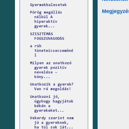
Gyermekbalesetek
Megjegyzé
Pörög megállás
nélkül A
hiperaktív
gyerek...
SZISZTÉMÁS
FOGSZUVASODÁS
a rüh
tüneteicsecsemőné
l
Milyen az unatkozó
gyerek pozitív
nevelése –
köny...
Unatkozik a gyerek?
Van rá megoldás!
Unatkozni jó,
úgyhogy hagyjátok
békén a
gyerekeket...
Vekerdy szerint nem
jó a gyereknek,
ha túl sok ját...