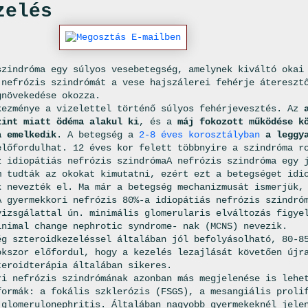
zelés
szindróma egy súlyos vesebetegség, amelynek kiváltó okai
 nefrózis szindrómát a vese hajszálerei fehérje átereszt
gnövekedése okozza.
kezménye a vizelettel történő súlyos fehérjevesztés. Az
zint miatt ödéma alakul ki
, és a
máj fokozott működése k
a emelkedik
. A betegség a
2-8 éves korosztályban
a leggya
előfordulhat. 12 éves kor felett többnyire a szindróma r
z idiopátiás nefrózis szindrómaA nefrózis szindróma egy 
m tudták az okokat kimutatni, ezért ezt a betegséget idi
k nevezték el. Ma már a betegség mechanizmusát ismerjük,
A gyermekkori nefrózis 80%-a idiopátiás nefrózis szindró
vizsgálattal ún. minimális glomerularis elváltozás figye
inimal change nephrotic syndrome- nak (MCNS) nevezik.
ég szteroidkezeléssel általában jól befolyásolható, 80-8
okszor előfordul, hogy a kezelés lezajlását követően újr
teroidterápia általában sikeres.
ri nefrózis szindrómának azonban más megjelenése is lehe
formák: a fokális szklerózis (FSGS), a mesangiális proli
 glomerulonephritis. Általában nagyobb gyermekeknél jele