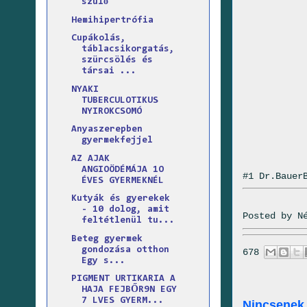
szülő
Hemihipertrófia
Cupákolás,
táblacsikorgatás,
szürcsölés és
társai ...
NYAKI
TUBERCULOTIKUS
NYIROKCSOMÓ
Anyaszerepben
gyermekfejjel
AZ AJAK
ANGIOÖDÉMÁJA 1O
#1 Dr.Bauer
ÉVES GYERMEKNÉL
Kutyák és gyerekek
- 10 dolog, amit
Posted by
N
feltétlenül tu...
Beteg gyermek
gondozása otthon
678
Egy s...
PIGMENT URTIKARIA A
HAJA FEJBŐR9N EGY
7 LVES GYERM...
Nincsenek