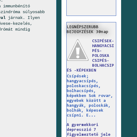
e.
n immunbénító
szindróma súlyosabb
val
járnak. Ilyen
űvese-kezelés,
LEGNÉPSZERUBB
drómát mindig
BEJEGYZÉSEK 30nap
CSIPÉSEK-
HANGYACSI
PÉS-
POLOSKA
CSIPÉS-
BOLHACSIP
ÉS -KÉPEKBEN
Csípések;
hangyacsípés,
poloskacsípés,
bolhacsípés,
képekben Sok rovar,
egyebek között a
hangyák, poloskák,
bolhák, képesek
csípni. E...
A gyermekkori
depresszió 7
figyelmeztető jele