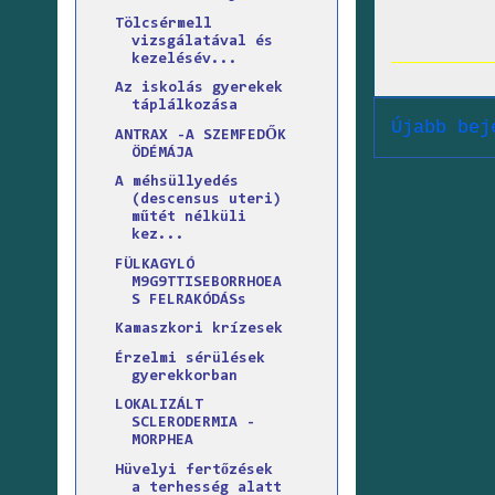
Tölcsérmell
vizsgálatával és
kezelésév...
Az iskolás gyerekek
táplálkozása
Újabb bej
ANTRAX -A SZEMFEDŐK
ÖDÉMÁJA
A méhsüllyedés
(descensus uteri)
műtét nélküli
kez...
FÜLKAGYLÓ
M9G9TTISEBORRHOEA
S FELRAKÓDÁSs
Kamaszkori krízesek
Érzelmi sérülések
gyerekkorban
LOKALIZÁLT
SCLERODERMIA -
MORPHEA
Hüvelyi fertőzések
a terhesség alatt