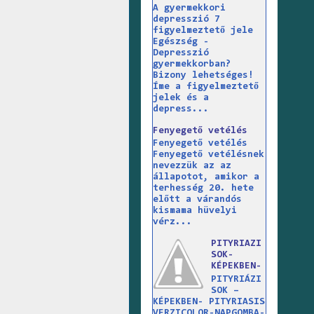
A gyermekkori
depresszió 7
figyelmeztető jele
Egészség -
Depresszió
gyermekkorban?
Bizony lehetséges!
Íme a figyelmeztető
jelek és a
depress...
Fenyegető vetélés
Fenyegető vetélés
Fenyegető vetélésnek
nevezzük az az
állapotot, amikor a
terhesség 20. hete
előtt a várandós
kismama hüvelyi
vérz...
PITYRIAZI
SOK-
KÉPEKBEN-
PITYRIÁZI
SOK –
KÉPEKBEN- PITYRIASIS
VERZICOLOR-NAPGOMBA-