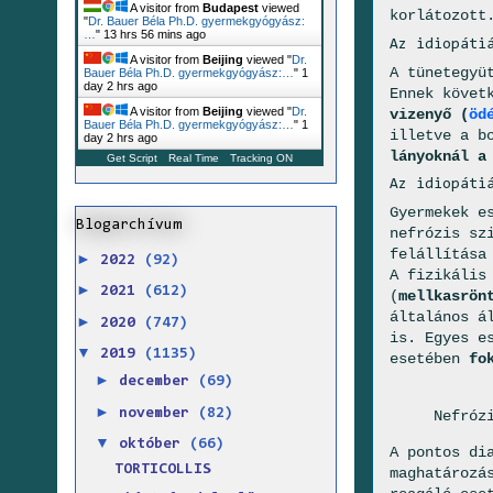
A visitor from
Budapest
viewed
korlátozott
"
Dr. Bauer Béla Ph.D. gyermekgyógyász:
…
"
13 hrs 56 mins ago
Az idiopáti
A visitor from
Beijing
viewed "
Dr.
A tünetegyü
Bauer Béla Ph.D. gyermekgyógyász:…
"
1
day 2 hrs ago
Ennek követ
A visitor from
Beijing
viewed "
Dr.
vizenyő (
öd
Bauer Béla Ph.D. gyermekgyógyász:…
"
1
illetve a b
day 2 hrs ago
lányoknál a
Get Script
Real Time
Tracking ON
Az idiopáti
Gyermekek e
Blogarchívum
nefrózis sz
felállítás
►
2022
(92)
A fizikális
►
2021
(612)
(
mellkasrön
általános á
►
2020
(747)
is. Egyes e
▼
2019
(1135)
esetében
fo
►
december
(69)
►
november
(82)
Nefróz
▼
október
(66)
A pontos di
TORTICOLLIS
maghatározá