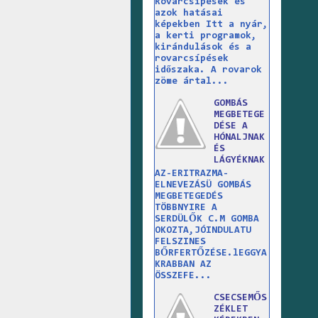
Rovarcsípések és
azok hatásai
képekben Itt a nyár,
a kerti programok,
kirándulások és a
rovarcsípések
időszaka. A rovarok
zöme ártal...
GOMBÁS
MEGBETEGE
DÉSE A
HÓNALJNAK
ÉS
LÁGYÉKNAK
AZ-ERITRAZMA-
ELNEVEZÁSÜ GOMBÁS
MEGBETEGEDÉS
TÖBBNYIRE A
SERDÜLŐK C.M GOMBA
OKOZTA,JÓINDULATU
FELSZINES
BŐRFERTŐZÉSE.lEGGYA
KRABBAN AZ
ÖSSZEFE...
CSECSEMŐS
ZÉKLET