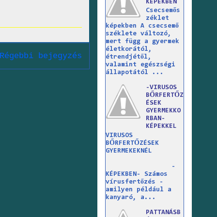
KÉPEKBEN
Csecsemős
zéklet
képekben A csecsemő
széklete változó,
mert függ a gyermek
életkorától,
Régebbi bejegyzés
étrendjétől,
valamint egészségi
állapotától ...
-VIRUSOS
BŐRFERTŐZ
ÉSEK
GYERMEKKO
RBAN-
KÉPEKKEL
VIRUSOS
BŐRFERTŐZÉSEK
GYERMEKEKNÉL
-
KÉPEKBEN- Számos
vírusfertőzés -
amilyen például a
kanyaró, a...
PATTANÁSB