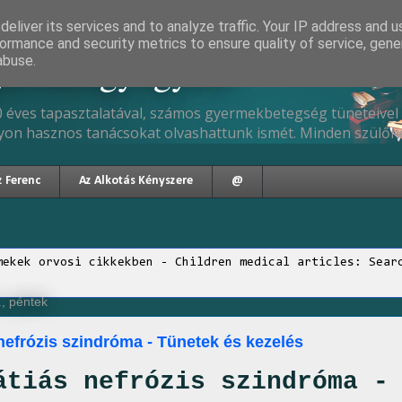
eliver its services and to analyze traffic. Your IP address and 
ormance and security metrics to ensure quality of service, gen
gyermekgyógyász
abuse.
 éves tapasztalatával, számos gyermekbetegség tüneteivel 
yon hasznos tanácsokat olvashattunk ismét. Minden szülőne
z Ferenc
Az Alkotás Kényszere
@
mekek orvosi cikkekben - Children medical articles: Sear
., péntek
 nefrózis szindróma - Tünetek és kezelés
átiás nefrózis szindróma -