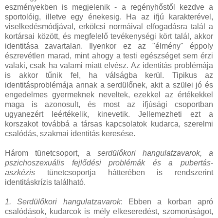
eszményekben is megjelenik - a regényhőstől kezdve a
sportolóig, illetve egy énekesig. Ha az ifjú karakterével,
viselkedésmódjával, erkölcsi normáival elfogadásra talál a
kortársai között, és megfelelő tevékenységi kört talál, akkor
identitása zavartalan. Ilyenkor ez az "élmény" éppoly
észrevétlen marad, mint ahogy a testi egészséget sem érzi
valaki, csak ha valami miatt elvész. Az identitás problémája
is akkor tűnik fel, ha válságba kerül. Tipikus az
identitásproblémája annak a serdülőnek, akit a szülei jó és
engedelmes gyermeknek neveltek, ezekkel az értékekkel
maga is azonosult, és most az ifjúsági csoportban
ugyanezért leértékelik, kinevetik. Jellemezheti ezt a
korszakot továbbá a társas kapcsolatok kudarca, szerelmi
csalódás, szakmai identitás keresése.
Három tünetcsoport, a
serdülőkori hangulatzavarok, a
pszichoszexuális fejlődési problémák és a pubertás-
aszkézis
tünetcsoportja hátterében is rendszerint
identitáskrízis található.
1. Serdülőkori hangulatzavarok
: Ebben a korban apró
csalódások, kudarcok is mély elkeseredést, szomorúságot,