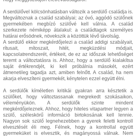
A serdülővel kölcsönhatásban változik a serdülő családja is.
Megváltoznak a család szabályai; az óvó, aggódó szülőnek
gyermekében megbízó szülővé kell válnia. A család
szerkezete némiképp átalakul: a családtagok személyes
határai erősödnek, növekszik a közöttük lévő távolság.
A serdülő ekkor megkérdőjelezi a család addigi szabályait,
rítusait, mítoszait, hitét, megküzdési módjait,
kapcsolatrendszerét, értékeit, de ez az időszak lehetőséget
teremt a változtatásra is. Ahhoz, hogy a serdülő kialakítsa
saját értékrendjét, ki kell próbálnia másokét, ezért
átmenetileg tagadja azt, amiben felnőtt. A család, ha nem
akarja elveszíteni gyermekét, kénytelen ezzel együtt élni.
A serdülők kíméletlen kritikái gyakran arra késztetik a
szülőket, hogy változtassanak megrekedt szokásaikon,
véleményükön. A serdülők szinte mindent
megkérdőjeleznek. Ahhoz, hogy hiteles vitapartner legyen a
szülő, széleskörű információ birtokosának kell lennie.
Nagyon sok szülő legnehezebben a gyerek feletti kontroll
elvesztését éli meg. Félnek, hogy a kontrollal együtt
gyermeküket is elvesztik, és magányossá válnak. Nem