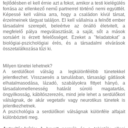
fejlődésben el kell érnie azt a fokot, amikor a testi kielégülés
forrása az ellenkező nemű partnerrel történő nemi együttlét.
Képessé kell válnia arra, hogy a családon kívül társat,
érzelmeinek tárgyat találjon. El kell vállalnia a felnőtt ember
társadalmi szerepét, beleértve az önálló életvitelt, a
megfelelő pálya megválasztását, a saját, sőt a mások
sorsáért is érzett felelősséget. Ezeket a "feladatokat" a
biológiai-pszichológiai érés, és a társadalmi elvárások
összetalálkozása tűzi ki.
Milyen tünetei lehetnek?
A serdülőkori válság a legkülönfélébb tünetekkel
jelentkezhet. Visszaesés a tanulásban, társasági gátlások
elhatalmasodása, lázadó, szabályokra fittyet hányó, a
társadalomellenesség határát súroló magatartás,
öngyilkosság, kábítószerezés, mind jele lehet a serdülőkori
válságnak, de akár vegetatív vagy neurotikus tünetek is
jelentkezhetnek.
A pszichológia a serdülőkori válságnak különféle alfajait
különbözteti meg.