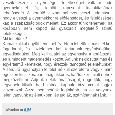
veszik észre a nyereséget: felelősséget vállalni tudó
gyermekükkel új, felnőtt kapcsolat kialakításának
lehetőségét. A serdülő viszont nehezen veszi tudomásul,
hogy elveszti a gyermekkor felelőtlenségét, és felelősséget
kap a szabadságjogok mellett. Ez akkor tűnik tehernek, ha
korábban nem kapott és gyakorolt megfelelő szintű
felelősséget.
Mit tehetünk?
Kamaszokkal együtt lenni nehéz. Nem tehetünk mást, el kell
fogadnunk, és tiszteletben kell tartanunk egyéniségüket,
egyediségüket. Meg kell találni az egyensúlyt a korlátozás,
és a mindent megengedés között. Adjunk nekik rugalmas és
egyértelmű kereteket, hogy érezzék támogató jelenlétünket.
A serdülő ugyanolyan feltétel nélküli szeretetre vágyik, mint
egészen kicsi korában, még akkor is, ha "tüskéi" miatt nehéz
megközelíteni. Adjunk nekik önállóságot, engedjük, hogy
legyenek titkaik; ha bizalmat kapnak, bizalommal fogják
viszonozni. Azzal segíthetünk leginkább, ha ott vagyunk,
jelen vagyunk az életükben, és tudják, számíthatnak ránk.
Névtelen
at
9:56