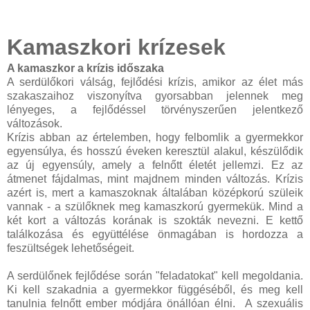
Kamaszkori krízesek
A kamaszkor a krízis időszaka
A serdülőkori válság, fejlődési krízis, amikor az élet más
szakaszaihoz viszonyítva gyorsabban jelennek meg
lényeges, a fejlődéssel törvényszerűen jelentkező
változások.
Krízis abban az értelemben, hogy felbomlik a gyermekkor
egyensúlya, és hosszú éveken keresztül alakul, készülődik
az új egyensúly, amely a felnőtt életét jellemzi. Ez az
átmenet fájdalmas, mint majdnem minden változás. Krízis
azért is, mert a kamaszoknak általában középkorú szüleik
vannak - a szülőknek meg kamaszkorú gyermekük. Mind a
két kort a változás korának is szokták nevezni. E kettő
találkozása és együttélése önmagában is hordozza a
feszültségek lehetőségeit.
A serdülőnek fejlődése során "feladatokat" kell megoldania.
Ki kell szakadnia a gyermekkor függéséből, és meg kell
tanulnia felnőtt ember módjára önállóan élni. A szexuális