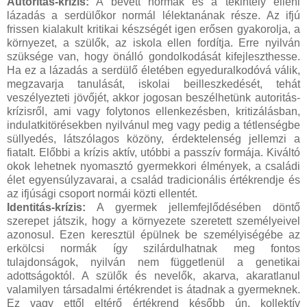
Autoritás-krízis:
A bevett normák és a tekintély elleni
lázadás a serdülőkor normál lélektanának része. Az ifjú
frissen kialakult kritikai készségét igen erősen gyakorolja, a
környezet, a szülők, az iskola ellen fordítja. Erre nyilván
szüksége van, hogy önálló gondolkodását kifejleszthesse.
Ha ez a lázadás a serdülő életében egyeduralkodóvá válik,
megzavarja tanulását, iskolai beilleszkedését, tehát
veszélyezteti jövőjét, akkor jogosan beszélhetünk autoritás-
krízisről, ami vagy folytonos ellenkezésben, kritizálásban,
indulatkitörésekben nyilvánul meg vagy pedig a tétlenségbe
süllyedés, látszólagos közöny, érdektelenség jellemzi a
fiatalt. Előbbi a krízis aktív, utóbbi a passzív formája. Kiváltó
okok lehetnek nyomasztó gyermekkori élmények, a családi
élet egyensúlyzavarai, a család tradicionális értékrendje és
az ifjúsági csoport normái közti ellentét.
Identitás-krízis:
A gyermek jellemfejlődésében döntő
szerepet játszik, hogy a környezete szeretett személyeivel
azonosul. Ezen keresztül épülnek be személyiségébe az
erkölcsi normák így szilárdulhatnak meg fontos
tulajdonságok, nyilván nem függetlenül a genetikai
adottságoktól. A szülők és nevelők, akarva, akaratlanul
valamilyen társadalmi értékrendet is átadnak a gyermeknek.
Ez vagy ettől eltérő értékrend később ún. kollektív