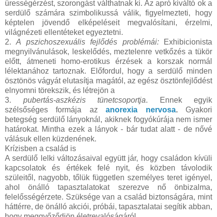
ürességérzést, szorongást válthatnak ki. Az apró kiváltó ok a
serdülő számára szimbolikussá válik, figyelmezteti, hogy
képtelen jövendő elképeléseit megvalósítani, érzelmi,
világnézeti ellentéteket egyeztetni.
2.
A pszichoszexuális fejlődés problémái:
Exhibicionista
megnyilvánulások, leskelődés, meztelenre vetkőzés a tükör
előtt, átmeneti homo-erotikus érzések a korszak normál
lélektanához tartoznak. Előfordul, hogy a serdülő minden
ösztönös vágyát elutasítja magától, az egész ösztönfejlődést
elnyomni törekszik, és létrejön a
3.
pubertás-aszkézis tünetcsoportja
. Ennek egyik
szélsőséges formája az
anorexia nervosa
.
Gyakori
betegség serdülő lányoknál, akiknek fogyókúrája nem ismer
határokat. Mintha ezek a lányok - bár tudat alatt - de nővé
válásuk ellen küzdenének.
Krízisben a család is
A serdülő lelki változásaival együtt jár, hogy családon kívüli
kapcsolatok és értékek felé nyit, és közben távolodik
szüleitől, nagyobb, tőlük független személyes teret igényel,
ahol önálló tapasztalatokat szerezve nő önbizalma,
felelősségérzete. Szüksége van a család biztonságára, mint
háttérre, de önálló akciói, próbái, tapasztalatai segítik abban,
hogy meggyőződjön életrevalóságáról.