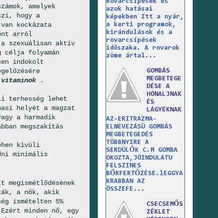
Rovarcsípések és
számok, amelyek
azok hatásai
szi, hogy a
képekben Itt a nyár,
 van kockázata
a kerti programok,
kirándulások és a
önt arról
rovarcsípések
 a szexuálisan aktív
időszaka. A rovarok
g célja folyamán
zöme ártal...
sen indokolt
egelőzésére
GOMBÁS
MEGBETEGE
l
vitaminok
.
DÉSE A
HÓNALJNAK
li terhesség lehet
ÉS
hasi helyét a magzat
LÁGYÉKNAK
vagy a harmadik
AZ-ERITRAZMA-
abban megszakítás
ELNEVEZÁSÜ GOMBÁS
MEGBETEGEDÉS
TÖBBNYIRE A
éhen kívüli
SERDÜLŐK C.M GOMBA
dni minimális
OKOZTA,JÓINDULATU
FELSZINES
BŐRFERTŐZÉSE.lEGGYA
KRABBAN AZ
tt megismétlődésének
ÖSSZEFE...
kák, a nők, akik
ség ismételten 5%
CSECSEMŐS
 Ezért minden nő, egy
ZÉKLET