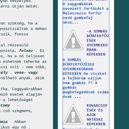
gyon veszélyes.
A napgombának
lérni útján műtét.
nevezett fertőzést a
Malassezia furfur
nevű gombafaj
okoz...
van szükség, ha a
gnosztizáltak a méhen
-A GOMBÁS
kszik, fontos
BŐRFERTŐZ
ÉSEK
tal részesülő
GYERMEKKO
RBAN-
agonista,
folsav
. Ez
KÉPEKBEN
es, ha a nő teljesen
A GOMBÁS
m eshetnek teherbe az
BŐRFERTŐZÉSEK
icsi volt - nem több,
GYERMEKKORBAN
kély
.
vese- vagy
KÉPEKBEN De viszket
ználható anyák, akik
a fejbőröm vajjon
nem gombás ?? A
gombás
itka. Leggyakrabban
megbetegedések száma
böző esetek alapján
évek ...
y a lehetőségét
stomy
-
ROVARCSIP
ÉSEK ÉS
a cső szegmens,
AZOK
HATÁSAI
ómia
Abban
KÉPEKBEN
atikus egy nő .