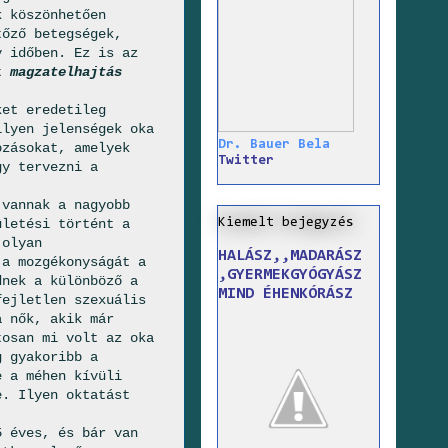
k köszönhetően
tőző betegségek,
y időben. Ez is az
tt
magzatelhajtás
ket eredetileg
ilyen jelenségek oka
Dr. Bauer Bela
ozásokat, amelyek
Twitter
gy tervezni a
 vannak a nagyobb
Kiemelt bejegyzés
ületési történt a
 olyan
HALÁSZ,,MADARÁSZ
 a mozgékonyságát a
,GYERMEKGYÓGYÁSZ
dnek a különböző a
MIND ÉHENKÓRÁSZ
fejletlen szexuális
a nők, akik már
tosan mi volt az oka
g gyakoribb a
e a méhen kívüli
. Ilyen oktatást
5 éves, és bár van