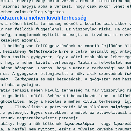
 mint a hüvelyi vagy belső vérzés. Mindkét feltételek na
y azonnal hagyja abba a vérzést, hogy csak akkor lehet e
setben valószínűleg végzetes.
ódszerek a méhen kívüli terhesség
s a méhen kívüli terhesség nőknél a kezelés csak akkor 
ár nem fejlődik függetlenül. Ez viszonylag ritka. Ha dia
esség, a megtermékenyített petesejt, és továbbra is növe
 kezelést azonnal.
, lehetőség van felfüggesztésének az embrió fejlődése ál
A készítmény
Methotrexate
Erre a célra használt egy ant
tősen toxikus gyógyszer, így a vétel csak akkor lehetség
n, hogy a méhen kívüli terhesség. Miután a felvételét ne
 három hónapban. Fontos, hogy a méret a terhességi sac k
m-es. A gyógyszer ellenjavallt a nők, akik szenvednek
fe
nség
.
leukopenia
és más betegségek. A gyógyszer nem has
 a baba anyatejbe.
vatív terápia méhen kívüli terhesség ma már viszonylag r
a megszűnik a műtét. Sebészeti beavatkozás lehet a külön
egközelítés, hogy a kezelés a méhen kívüli terhesség. Íg
omy
- Eltávolítása a petevezető; Néha alkalmas
salpingo
a a petesejt; Egyes esetekben, a műtét az eltávolítását 
tettünk megtermékenyített petesejt.
zabály, hogy a nők töltenek
laparoszkópia
vagy
laparot
ia, a hasfal nem nyitott, ezért a művelet kevésbé traum