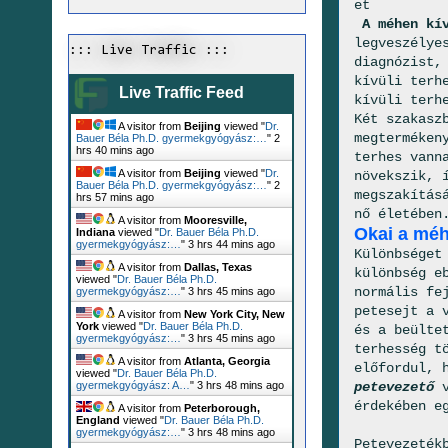
et
A méhen kív
legveszélye
::: Live Traffic :::
diagnózist,
kívüli terh
Live Traffic Feed
kívüli terh
Két szakasz
A visitor from
Beijing
viewed "
Dr.
megterméken
Bauer Béla Ph.D. gyermekgyógyász:…
"
2
hrs 40 mins ago
terhes vann
A visitor from
Beijing
viewed "
Dr.
növekszik, 
Bauer Béla Ph.D. gyermekgyógyász:…
"
2
megszakítás
hrs 57 mins ago
nő életében
A visitor from
Mooresville,
Okai a méh
Indiana
viewed "
Dr. Bauer Béla Ph.D.
gyermekgyógyász:…
"
3 hrs 44 mins ago
Különbséget
A visitor from
Dallas, Texas
különbség e
viewed "
Dr. Bauer Béla Ph.D.
normális fe
gyermekgyógyász:…
"
3 hrs 45 mins ago
petesejt a 
A visitor from
New York City, New
York
viewed "
Dr. Bauer Béla Ph.D.
és a beülte
gyermekgyógyász:…
"
3 hrs 45 mins ago
terhesség t
A visitor from
Atlanta, Georgia
előfordul, 
viewed "
Dr. Bauer Béla Ph.D.
petevezető
gyermekgyógyász: A…
"
3 hrs 48 mins ago
érdekében e
A visitor from
Peterborough,
England
viewed "
Dr. Bauer Béla Ph.D.
gyermekgyógyász:…
"
3 hrs 48 mins ago
Petevezeték