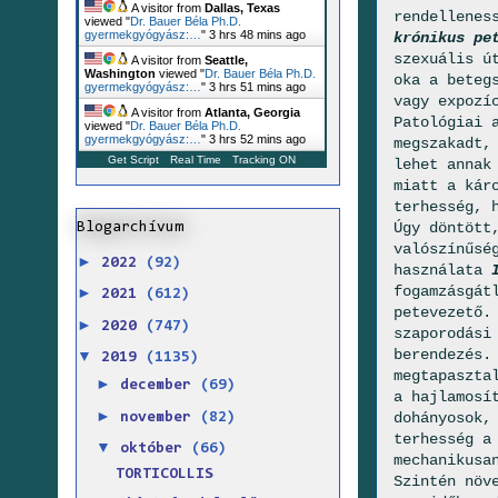
A visitor from
Dallas, Texas
rendellenes
viewed "
Dr. Bauer Béla Ph.D.
gyermekgyógyász:…
"
3 hrs 48 mins ago
krónikus pe
szexuális ú
A visitor from
Seattle,
Washington
viewed "
Dr. Bauer Béla Ph.D.
oka a beteg
gyermekgyógyász:…
"
3 hrs 51 mins ago
vagy expozí
A visitor from
Atlanta, Georgia
Patológiai 
viewed "
Dr. Bauer Béla Ph.D.
gyermekgyógyász:…
"
3 hrs 52 mins ago
megszakadt,
Get Script
Real Time
Tracking ON
lehet annak
miatt a kár
terhesség, 
Úgy döntött
Blogarchívum
valószínűsé
►
2022
(92)
használata
fogamzásgát
►
2021
(612)
petevezető.
►
2020
(747)
szaporodási
berendezés.
▼
2019
(1135)
megtapaszta
►
december
(69)
a hajlamosí
►
dohányosok,
november
(82)
terhesség a
▼
október
(66)
mechanikusa
TORTICOLLIS
Szintén növ