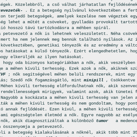
ségek. Közelebbről, a cső válhat járhatatlan fejlődéséne
tevezeték-
. Ez a betegség nyilvánul következtében a fer
ton terjedő betegségek, amelyek kezelése nem végeztek eg
ség lehet a műtét a csöveket, gyulladás provokált tarto
ció hosszú távú tartózkodásra a méhben spirál.
a petevezető a nők is lehetnek veleszületett. Néha csöve
 mert ha nem jelennek meg bennük található nyílások. Az 
 következtében, genetikai tényezők és az eredmény a vált
os hatásokat a külső tényezők. Ezért elengedhetetlen, ho
hogy elkerüljék az ilyen hatásokat.
, hogy oda bizonyos kategóriákban a nők, akik veszélyben
ge a méhen kívüli terhesség. Ezek azok a nők, akiknek sz
IVF
; nők segítségével méhen belüli rendszerek, mint egy
lás; Szedő nők fogamzásgátló, mint
minipill
, Csökkentve
 Méhen kívüli terhesség előfordulhatnak nők, akik szenve
 rendellenességek mirigyek, valamint azok, akik tünetei 
 Nagyobb a kockázata a méhen kívüli terhesség van jelen 
lták a méhen kívüli terhesség és nem gondoltam, hogy pon
tó annak fejlődését. Ezen kívül, a méhen kívüli terhessé
 ami egészségtelen életmód a nők. Egyre nagyobb az esély
 nők, akik diagnosztizáltak a különböző
tumor
a medence
n összenyomja a petevezető.
eli a betegség kialakulásának a nőknél, akik több mint 3