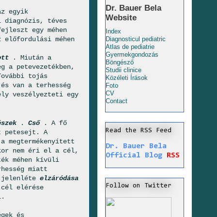
Dr. Bauer Bela
z egyik
Website
i diagnózis, téves
fejleszt egy méhen
Index
z előfordulási méhen
Diagnosticul pediatric
Atlas de pediatrie
Gyermekgondozás
ott
. Miután a
Böngésző
eg a petevezetékben,
Studii clinice
További tojás
Közéleti Írások
 és van a terhesség
Foto
CV
ely veszélyezteti egy
Contact
észek
.
Cső
. A fő
Read the RSS Feed
t petesejt. A
 a megtermékenyített
Dr. Bauer Bela
kor nem éri el a cél,
Official Blog
RSS
ték méhen kívüli
rhesség miatt
k jelenléte
elzáródása
Follow on Twitter
 cél elérése
l.
égek és