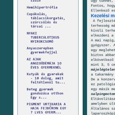
Úgy tűnhet,
szülő
Fontos, hog
Hemihipertrófia
Ellenkező e
Cupákolás,
Kezelési m
táblacsikorgatás,
A fejleszté
szürcsölés és
terhesség m
társai ...
kívüli terh
NYAKI
elkezdeni a
TUBERCULOTIKUS
A mai napig
NYIROKCSOMÓ
gyógyszer. 
Anyaszerepben
egy meglehe
gyermekfejjel
biztos abba
AZ AJAK
elkövetkező
ANGIOÖDÉMÁJA 1O
mint 3, 5 c
ÉVES GYERMEKNÉL
májelégtele
a takarmány
Kutyák és gyerekek
- 10 dolog, amit
De a konzer
feltétlenül tu...
ez patológi
egy másik m
Beteg gyermek
gondozása otthon
salpingect
Egy s...
Eltávolítás
amelyben ül
PIGMENT URTIKARIA A
Általános s
HAJA FEJBŐR9N EGY
7 LVES GYERM...
laparoszkóp