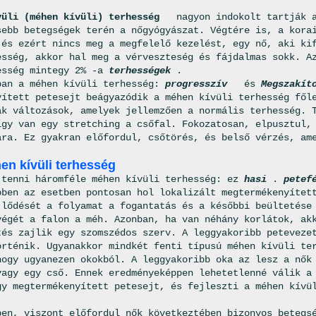
üli (méhen kívüli) terhesség
nagyon indokolt tartják a
sebb betegségek terén a nőgyógyászat. Végtére is, a kora
 és ezért nincs meg a megfelelő kezelést, egy nő, aki ki
esség, akkor hal meg a vérveszteség és fájdalmas sokk. A
esség mintegy 2% -a
terhességek
.
ban a méhen kívüli terhesség:
progresszív
és
Megszakít
yített petesejt beágyazódik a méhen kívüli terhesség fől
ak változások, amelyek jellemzően a normális terhesség. 
így van egy stretching a csőfal. Fokozatosan, elpusztul,
ára. Ez gyakran előfordul, csőtörés, és belső vérzés, am
.
en kívüli terhesség
 tenni háromféle méhen kívüli terhesség: ez
hasi
.
petef
bben az esetben pontosan hol lokalizált megtermékenyítet
jlődését a folyamat a fogantatás és a későbbi beültetése
végét a falon a méh. Azonban, ha van néhány korlátok, ak
tés zajlik egy szomszédos szerv. A leggyakoribb peteveze
örténik. Ugyanakkor mindkét fenti típusú méhen kívüli te
hogy ugyanezen okokból. A leggyakoribb oka az lesz a nő
vagy egy cső. Ennek eredményeképpen lehetetlenné válik a
gy megtermékenyített petesejt, és fejleszti a méhen kívü
ben, viszont előfordul nők következtében bizonyos betegs