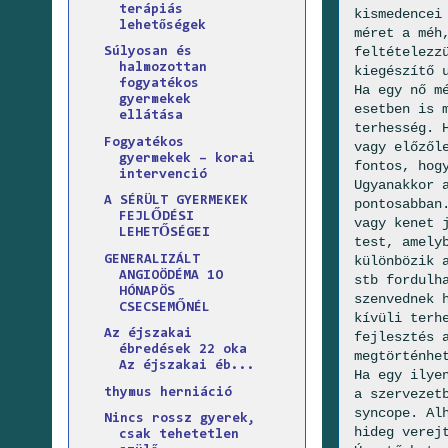
terápiás
kismedencei
lehetőségek
méret a méh
feltételezz
Súlyosan és
halmozottan
kiegészítő 
fogyatékos
Ha egy nő m
gyermekek
esetben is 
ellátása
terhesség. 
Fogyatékos
vagy előzől
gyermekek – korai
fontos, hog
intervenció
Ugyanakkor 
A SÉRÜLT GYERMEKEK
pontosabban
FEJLŐDÉSI
vagy kenet 
LEHETŐSÉGEI
test, amely
GENERALIZÁLT
különbözik 
ANGIOÖDÉMA 1O
stb fordulh
HÓNAPÖS
szenvednek 
CSECSEMŐNÉL
kívüli terh
Az éjszakai
fejlesztés 
ébredések 22 oka
megtörténhe
Az éjszakai éb...
Ha egy ilye
thymus herniáció
a szervezet
syncope. Al
Nincs rossz gyerek,
hideg verej
csak tehetetlen