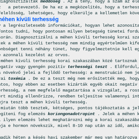
diagnosztizálták
meddőség
. Az a tény, hogy a szám az él
ek
a petevezető. De ha ez a megközelítés, hogy a terhess
felelősség, lehetséges, hogy elkerülje a kellemetlen köv
méhen kívüli terhesség
 a legrészletesebb információkat, hogyan lehet azonosít
fontos tudni, hogy pontosan milyen betegség tünetei ford
során. Diagnosztizálni a méhen kívüli terhesség korai sz
tek a méhen kívüli terhesség nem mindig egyértelműen kif
önbséget tenni néhány tünet, hogy figyelmeztetnie kell e
e azonnali kezelést az orvos.
 méhen kívüli terhesség korai szakaszában közé tartoznak
egatív vagy gyengén pozitív
terhességi teszt
. Előfordul
a növekvő jelei a fejlődő terhesség: a menstruáció nem j
orai
toxémia
. De ez a teszt még nem erősítették meg, hog
ntos, hogy ebben az esetben kizárták egyéb okait negatív
erhesség, a nem megfelelő magatartása a vizsgálat, a ros
ért mindig ellenőrizze, rendben teljesítse valamennyi in
újra teszt a méhen kívüli terhesség.
 miután több tesztek, kétséges, pontos tájékoztatás a je
egíteni fog elemzés
koriongonadotropint
. Jelek a méhen 
l ilyen elemzés lehet meghatározni még a korai szakaszáb
ója e hormon növekszik, mivel 8-10 nap után az idő, amik
madik héten a késés havi szakember már meg van határozva