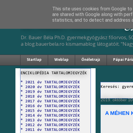
This site uses cookies from Google to d
are shared with Google along with perf
Dr. Bauer Béla Ph.D. 
statistics, and to detect and address 
Dr. Bauer Béla Ph.D. gyermekgyógyász főorvos, 50
a blog.bauerbela.ro kismamablog látogatóit. "Nag
Startlap
Weblap
Önéletrajz
Pápai Pári
ENCIKLOPÉDIA TARTALOMJEGYZÉK
* 2021 év TARTALOMJEGYZÉK
Keresés: gyer
* 2020 év TARTALOMJEGYZÉK
* 2019 év TARTALOMJEGYZÉK
* 2018 év TARTALOMJEGYZÉK
2019. október 10.
* 2017 év TARTALOMJEGYZÉK
* 2016 év TARTALOMJEGYZÉK
* 2015 év TARTALOMJEGYZÉK
A MÉHEN 
* 2014 év TARTALOMJEGYZÉK
* 2013 év TARTALOMJEGYZÉK
* 2012 év TARTALOMJEGYZÉK
* 2011 év TARTALOMJEGYZÉK