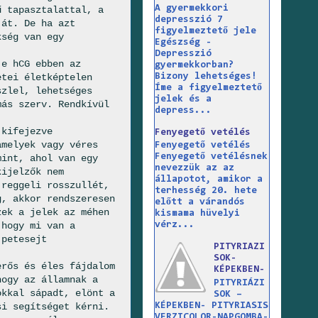
A gyermekkori
ű tapasztalattal, a
depresszió 7
ját. De ha azt
figyelmeztető jele
kség van egy
Egészség -
Depresszió
je hCG ebben az
gyermekkorban?
Bizony lehetséges!
etei életképtelen
Íme a figyelmeztető
szlel, lehetséges
jelek és a
más szerv. Rendkívül
depress...
 kifejezve
Fenyegető vetélés
amelyek vagy véres
Fenyegető vetélés
Fenyegető vetélésnek
mint, ahol van egy
nevezzük az az
kijelzők nem
állapotot, amikor a
 reggeli rosszullét,
terhesség 20. hete
g, akkor rendszeresen
előtt a várandós
zek a jelek az méhen
kismama hüvelyi
 hogy mi van a
vérz...
 petesejt
PITYRIAZI
SOK-
erős és éles fájdalom
KÉPEKBEN-
hogy az államnak a
PITYRIÁZI
okkal sápadt, elönt a
SOK –
KÉPEKBEN- PITYRIASIS
si segítséget kérni.
VERZICOLOR-NAPGOMBA-