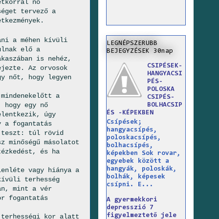
etkorral nő
éget tervező a
etkezmények.
ani a méhen kívüli
LEGNÉPSZERUBB
ulnak elő a
BEJEGYZÉSEK 30nap
akaszában is nehéz,
CSIPÉSEK-
ejezte. Az orvosok
HANGYACSI
gy nőt, hogy legyen
PÉS-
POLOSKA
 mindenekelőtt a
CSIPÉS-
, hogy egy nő
BOLHACSIP
ÉS -KÉPEKBEN
elentkezik, úgy
Csípések;
y a fogantatás
hangyacsípés,
 teszt: túl rövid
poloskacsípés,
sz minőségű másolatot
bolhacsípés,
tézkedést, és ha
képekben Sok rovar,
egyebek között a
hangyák, poloskák,
lenléte vagy hiánya a
bolhák, képesek
kívüli terhesség
csípni. E...
an, mint a vér
or fogantatás
A gyermekkori
depresszió 7
figyelmeztető jele
 terhességi kor alatt