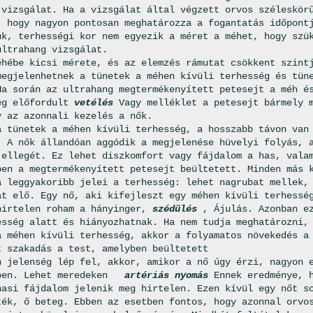
 vizsgálat. Ha a vizsgálat által végzett orvos széleskör
, hogy nagyon pontosan meghatározza a fogantatás időpont
ük, terhességi kor nem egyezik a méret a méhet, hogy szü
ultrahang vizsgálat.
éhébe kicsi mérete, és az elemzés rámutat csökkent szint
megjelenhetnek a tünetek a méhen kívüli terhesség és tün
Ha során az ultrahang megtermékenyített petesejt a méh é
eg előfordult
vetélés
Vagy melléklet a petesejt bármely 
y az azonnali kezelés a nők.
a tünetek a méhen kívüli terhesség, a hosszabb távon van
. A nők állandóan aggódik a megjelenése hüvelyi folyás, 
jellegét. Ez lehet diszkomfort vagy fájdalom a has, vala
ben a megtermékenyített petesejt beültetett. Minden más 
a leggyakoribb jelei a terhesség: lehet nagrubat mellek,
at elő. Egy nő, aki kifejleszt egy méhen kívüli terhessé
hirtelen roham a hányinger,
szédülés
, Ájulás. Azonban e
esség alatt és hiányozhatnak. Ha nem tudja meghatározni,
a méhen kívüli terhesség, akkor a folyamatos növekedés a
t szakadás a test, amelyben beültetett
n jelenség lép fel, akkor, amikor a nő úgy érzi, nagyon 
ben. Lehet meredeken
artériás nyomás
Ennek eredménye, 
hasi fájdalom jelenik meg hirtelen. Ezen kívül egy nőt s
ték, ő beteg. Ebben az esetben fontos, hogy azonnal orvo