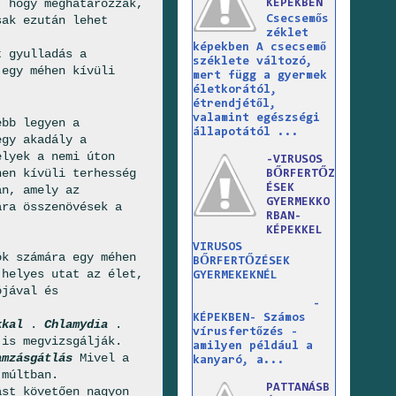
, hogy meghatározzák,
KÉPEKBEN
sak ezután lehet
Csecsemős
zéklet
képekben A csecsemő
t gyulladás a
széklete változó,
 egy méhen kívüli
mert függ a gyermek
életkorától,
étrendjétől,
valamint egészségi
ebb legyen a
állapotától ...
egy akadály a
elyek a nemi úton
-VIRUSOS
hen kívüli terhesség
BŐRFERTŐZ
ÉSEK
án, amely az
GYERMEKKO
ára összenövések a
RBAN-
KÉPEKKEL
VIRUSOS
ók számára egy méhen
BŐRFERTŐZÉSEK
 helyes utat az élet,
GYERMEKEKNÉL
ójával és
-
KÉPEKBEN- Számos
kkal
.
Chlamydia
.
vírusfertőzés -
 is megvizsgálják.
amilyen például a
amzásgátlás
Mivel a
kanyaró, a...
 múltban.
PATTANÁSB
ást követően nagyon