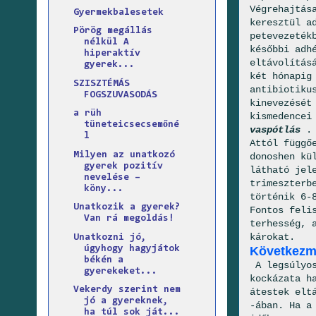
Végrehajtás
Gyermekbalesetek
keresztül a
Pörög megállás
petevezeték
nélkül A
későbbi adh
hiperaktív
eltávolítás
gyerek...
két hónapig
SZISZTÉMÁS
antibiotiku
FOGSZUVASODÁS
kinevezését
a rüh
kismedencei
tüneteicsecsemőné
vaspótlás
.
l
Attól függő
Milyen az unatkozó
donoshen kü
gyerek pozitív
látható jel
nevelése –
trimeszterb
köny...
történik 6-
Unatkozik a gyerek?
Fontos feli
Van rá megoldás!
terhesség, 
károkat.
Unatkozni jó,
úgyhogy hagyjátok
Következmé
békén a
A legsúlyos
gyerekeket...
kockázata h
Vekerdy szerint nem
átestek elt
jó a gyereknek,
-ában. Ha a
ha túl sok ját...