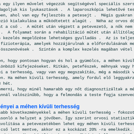
a egy ilyen művelet végezzük segítségével speciális szer
dagoljuk kis lyukasztások . A laparoszkópia lehetõvé te
ben, ahol van egy fejlesztés a petesejt . Mégis gyakran
ézió kialakulása a működtetett alagút . Néha az orvos d
át a cső . A műtét után végzett a petevezető, a nők nem
 . A folyamat során a rehabilitáció műtét után állítóla
s kezelés megelőzése lehetséges gyulladás . Az is telje
 fizioterápia, amelyek hozzájárulnak a előfordulásának m
 összenövések . Szintén a komplex kezelés magában véte
en, hogy pontosan hogyan és hol a gyümölcs, a méhen kívü
lönböző kifejezéseket. Ritkán, petefészek, méhnyak vagy 
ei a terhesség, vagy van egy megszakítás, még a második 
en. Ha méhen kívüli terhesség, amely fordul elő leggyakr
8 hét.
smerni, hogy minél hamarabb egy nőt diagnosztizáltak a m
annál valószínűbb, hogy a felmondás a teste fogja szenve
nyei a méhen kívüli terhesség
abb következményekkel a méhen kívüli terhesség - fokozo
asonló a helyzet a jövőben. Így szerint orvosi statiszti
ávolítása a petevezetékben lehet egy méhen kívüli terhes
 cső lett mentve, akkor ez a kockázat 20% -ra emelkedik.