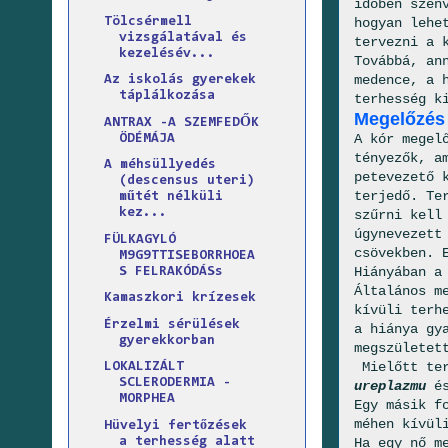
időben szen
Tölcsérmell
hogyan lehe
vizsgálatával és
tervezni a 
kezelésév...
Továbbá, an
medence, a 
Az iskolás gyerekek
táplálkozása
terhesség k
Megelőzés 
ANTRAX -A SZEMFEDŐK
A kór megel
ÖDÉMÁJA
tényezők, a
A méhsüllyedés
petevezető k
(descensus uteri)
terjedő. Te
műtét nélküli
kez...
szűrni kell
úgynevezet
FÜLKAGYLÓ
csövekben. 
M9G9TTISEBORRHOEA
Hiányában a
S FELRAKÓDÁSs
Általános m
Kamaszkori krízesek
kívüli terh
Érzelmi sérülések
a hiánya gy
gyerekkorban
megszületet
Mielőtt ter
LOKALIZÁLT
SCLERODERMIA -
ureplazmu
é
MORPHEA
Egy másik f
méhen kívül
Hüvelyi fertőzések
a terhesség alatt
Ha egy nő m