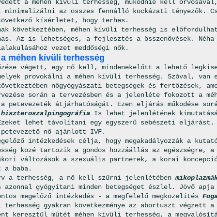
vedett a méhen kívüli terhesség, működnie kell orvosával
t minimalizálni az összes fennálló kockázati tényezők. C
következő kísérletet, hogy terhes.
nak következtében, méhen kívüli terhesség is előfordulha
has. Az is lehetséges, a fejlesztés a összenövések. Néha
ialakulásához vezet meddőségi nők.
a méhen kívüli terhesség
őzése végett, egy nő kell, mindenekelőtt a lehető legkis
melyek provokálni a méhen kívüli terhesség. Szóval, van 
övetkeztében nőgyógyászati ​​betegségek és fertőzések, am
rvezése során a tervezésben és a jelenléte fokozott a mé
 a petevezeték átjárhatóságát. Ezen eljárás működése sor
t
hiszteroszalpingográfia
Is lehet jelenlétének kimutatás
Ezeket lehet távolítani egy egyszerű sebészeti eljárást.
 petevezető nő ajánlott IVF.
egelőző intézkedések célja, hogy megakadályozzák a kutat
esség közé tartozik a gondos hozzáállás az egészségre, a
akori változások a szexuális partnerek, a korai koncepci
t a baba.
v a terhesség, a nő kell szűrni jelenlétében
mikoplazmá
s azonnal gyógyítani minden betegséget észlel. Jövő apja
ontos megelőző intézkedés - a megfelelő megközelítés
Fog
i terhesség gyakran következménye az abortuszt végzett a
ent keresztül műtét méhen kívüli terhesség, a megvalósít