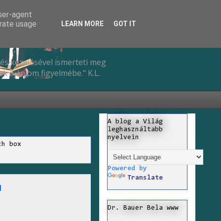
user-agent
erate usage
LEARN MORE
GOT IT
és kezelésével ismerteti meg
k ajánlom figyelmébe." K.L.
A blog a Világ
leghasználtabb
nyelvein
ch box
Powered by
Translate
I
Dr. Bauer Bela www