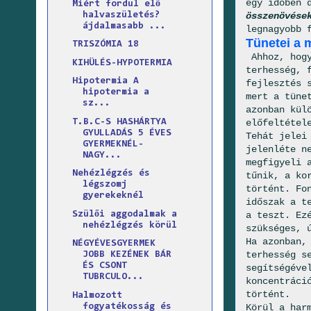
egy időben 
Miért fordul elő
halvaszületés?
összenövés
ájdalmasabb ...
legnagyobb 
Tünetei a 
TRISZÓMIA 18
Ahhoz, hogy
KIHÜLÉS-HYPOTERMIA
terhesség, 
Hipotermia A
fejlesztés 
hipotermia a
mert a tüne
sz...
azonban kül
T.B.C-S HASHÁRTYA
előfeltétel
GYULLADÁS 5 ÉVES
Tehát jelei
GYERMEKNÉL-
jelenléte n
NAGY...
megfigyeli 
Nehézlégzés és
tűnik, a k
légszomj
történt. Fo
gyerekeknél
időszak a t
Szülői aggodalmak a
a teszt. Ez
nehézlégzés körül
szükséges, 
Ha azonban,
NÉGYÉVESGYERMEK
terhesség s
JOBB KEZÉNEK BÁR
ÉS CSONT
segítségéve
TUBRCULO...
koncentráci
történt.
Halmozott
fogyatékosság és
Körül a har