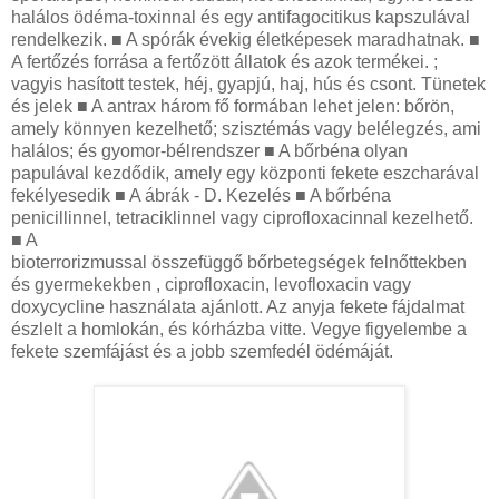
halálos ödéma-toxinnal és egy antifagocitikus kapszulával
rendelkezik. ■ A spórák évekig életképesek maradhatnak. ■
A fertőzés forrása a fertőzött állatok és azok termékei. ;
vagyis hasított testek, héj, gyapjú, haj, hús és csont. Tünetek
és jelek ■ A antrax három fő formában lehet jelen: bőrön,
amely könnyen kezelhető; szisztémás vagy belélegzés, ami
halálos; és gyomor-bélrendszer ■ A bőrbéna olyan
papulával kezdődik, amely egy központi fekete eszcharával
fekélyesedik ■ A ábrák - D. Kezelés ■ A bőrbéna
penicillinnel, tetraciklinnel vagy ciprofloxacinnal kezelhető.
■ A
bioterrorizmussal összefüggő bőrbetegségek felnőttekben
és gyermekekben , ciprofloxacin, levofloxacin vagy
doxycycline használata ajánlott. Az anyja fekete fájdalmat
észlelt a homlokán, és kórházba vitte. Vegye figyelembe a
fekete szemfájást és a jobb szemfedél ödémáját.