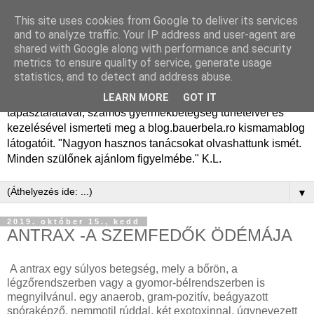
This site uses cookies from Google to deliver its services
Dr. Bauer Béla Ph.D.
and to analyze traffic. Your IP address and user-agent are
shared with Google along with performance and security
gyermekgyógyász
metrics to ensure quality of service, generate usage
statistics, and to detect and address abuse.
Dr. Bauer Béla Ph.D. gyermekgyógyász főorvos, 50 éves
LEARN MORE
GOT IT
tapasztalatával, számos gyermekbetegség tüneteivel és
kezelésével ismerteti meg a blog.bauerbela.ro kismamablog
látogatóit. "Nagyon hasznos tanácsokat olvashattunk ismét.
Minden szülőnek ajánlom figyelmébe." K.L.
▼
2019. október 15., kedd
ANTRAX -A SZEMFEDŐK ÖDÉMÁJA
A antrax egy súlyos betegség, mely a bőrön, a
légzőrendszerben vagy a gyomor-bélrendszerben is
megnyilvánul. egy anaerob, gram-pozitív, beágyazott
spóraképző, nemmotil rúddal, két exotoxinnal, úgynevezett