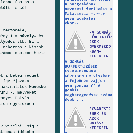
 lenne fontos a
A napgombának
előt
t- e cél
nevezett fertőzést a
Malassezia furfur
nevű gombafaj
okoz...
, rectocele,
-A GOMBÁS
gényli a
hüvely- és
BŐRFERTŐZ
llyedés
stb. Ez a
ÉSEK
l nehezebb a kisebb
GYERMEKKO
RBAN-
számos esetben hozta
KÉPEKBEN
A GOMBÁS
BŐRFERTŐZÉSEK
GYERMEKKORBAN
et a beteg reggel
KÉPEKBEN De viszket
k így éjszaka
a fejbőröm vajjon
nem gombás ?? A
s használatos
kevésbé
gombás
yűr
ű -, melyeket
megbetegedések száma
ennyes folyást,
évek ...
szen egyszerűen
ROVARCSIP
ÉSEK ÉS
AZOK
HATÁSAI
k viselni, míg a
KÉPEKBEN
nt csak idősebb