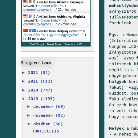
A visitor from
Atlanta, Georgia
méhsüllyedé
viewed "
Dr. Bauer Béla Ph.D.
gyermekgyógyász:…
"
22 mins ago
arányszámot
süllyedésbe
A visitor from
Ashburn, Virginia
viewed "
Dr. Bauer Béla Ph.D.
fordulnak.
gyermekgyógyász:…
"
25 mins ago
A visitor from
Beijing
viewed "
Dr.
Egy, a Nemz
Bauer Béla Ph.D. gyermekgyógyász:…
"
1
hr 16 mins ago
(Internatio
Get Script
Real Time
Tracking ON
Congres ICS
irányította
402).
2750 
Blogarchívum
töltsenek k
végül is a 
►
2022
(92)
nőgyógyásza
►
hölgyek
kör
2021
(612)
fokút)
. Vig
►
2020
(747)
küzdött, pu
▼
fokú elvált
2019
(1135)
és ezek köz
►
december
(69)
ra volt teh
►
november
(82)
hogy a pana
▼
október
(66)
Melyek a hü
TORTICOLLIS
- A nehéz h