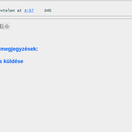
évtelen
at
4:57
345
 megjegyzések:
s küldése