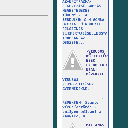
AZ-ERITRAZMA-
ELNEVEZÁSÜ GOMBÁS
MEGBETEGEDÉS
TÖBBNYIRE A
SERDÜLŐK C.M GOMBA
OKOZTA,JÓINDULATU
FELSZINES
BŐRFERTŐZÉSE.lEGGYA
KRABBAN AZ
ÖSSZEFE...
-VIRUSOS
BŐRFERTŐZ
ÉSEK
GYERMEKKO
RBAN-
KÉPEKKEL
VIRUSOS
BŐRFERTŐZÉSEK
GYERMEKEKNÉL
-
KÉPEKBEN- Számos
vírusfertőzés -
amilyen például a
kanyaró, a...
PATTANÁSB