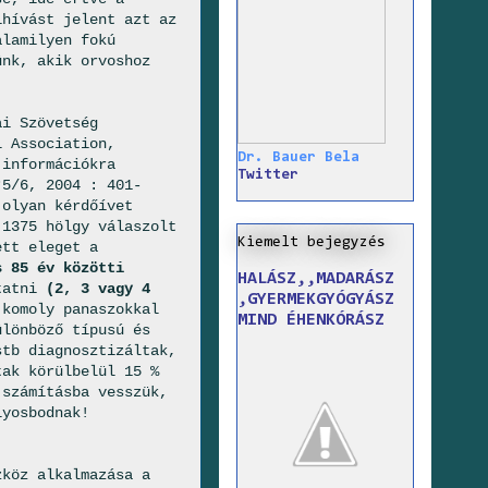
hívást jelent azt az
alamilyen fokú
ünk, akik orvoshoz
ai Szövetség
l Association,
Dr. Bauer Bela
 információkra
Twitter
°5/6, 2004 : 401-
olyan kérdőívet
1375 hölgy válaszolt
Kiemelt bejegyzés
ett eleget a
s 85 év közötti
HALÁSZ,,MADARÁSZ
atni
(2, 3 vagy 4
,GYERMEKGYÓGYÁSZ
 komoly panaszokkal
MIND ÉHENKÓRÁSZ
ülönböző típusú és
tb diagnosztizáltak,
tak körülbelül 15 %
 számításba vesszük,
yosbodnak!
zköz alkalmazása a