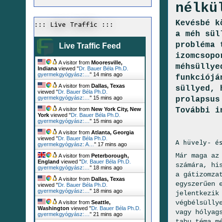
nélkü
Kevésbé k
::: Live Traffic :::
a méh sül
probléma 
Live Traffic Feed
izomcsopo
A visitor from
Mooresville,
méhsüllye
Indiana
viewed "
Dr. Bauer Béla Ph.D.
gyermekgyógyász:…
"
14 mins ago
funkciójá
A visitor from
Dallas, Texas
süllyed, 
viewed "
Dr. Bauer Béla Ph.D.
prolapsus
gyermekgyógyász:…
"
15 mins ago
További i
A visitor from
New York City, New
York
viewed "
Dr. Bauer Béla Ph.D.
gyermekgyógyász:…
"
15 mins ago
A visitor from
Atlanta, Georgia
viewed "
Dr. Bauer Béla Ph.D.
A hüvely- é
gyermekgyógyász: A…
"
17 mins ago
Már maga az
A visitor from
Peterborough,
England
viewed "
Dr. Bauer Béla Ph.D.
számára, hi
gyermekgyógyász:…
"
18 mins ago
a gátizomza
A visitor from
Dallas, Texas
egyszerűen 
viewed "
Dr. Bauer Béla Ph.D.
gyermekgyógyász:…
"
18 mins ago
jelentkezik
végbélsülly
A visitor from
Seattle,
Washington
viewed "
Dr. Bauer Béla Ph.D.
vagy hólyag
gyermekgyógyász:…
"
21 mins ago
tabu téma m