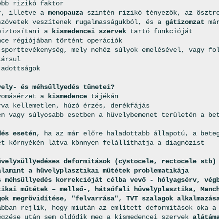
ebb rizikó faktor
r, illetve a
menopauza
szintén rizikó tényezők, az ösztro
szövetek veszítenek rugalmasságukból, és a
gátizomzat
már
biztosítani a
kismedencei szervek
tartó funkcióját
nce régiójában történt operációk
 sporttevékenység, mely nehéz súlyok emelésével, vagy fo
társul
 adottságok
vely- és méhsüllyedés tünetei?
yomásérzet a
kismedence
tájékán
rva kellemetlen, húzó érzés, derékfájás
en vagy súlyosabb esetben a hüvelybemenet területén a be
dés esetén
, ha az már előre haladottabb állapotú, a bete
et környékén látva könnyen felállíthatja a diagnózist
üvelysüllyedéses deformitások (cystocele, rectocele stb)
alamint a hüvelyplasztikai műtétek problematikája
s méhsüllyedés korrekcióját célba vevő - hólyagsérv, vég
tikai műtétek – mellső-, hátsófali hüvelyplasztika, Manc
gok megrövidítése, "felvarrása", TVT szalagok alkalmazás
abban rejlik, hogy miután az említett deformitások oka 
égzése után sem oldódik meg a kismedencei szervek
alátám