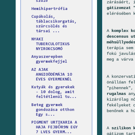
szülő
zárásáért, 
gátizomzat 
Hemihipertrófia
elérésében 
Cupákolás,
táblacsikorgatás,
szürcsölés és
A
komplex k
társai ...
descensus u
NYAKI
méhsüllyedé
TUBERCULOTIKUS
terápia sem
NYIROKCSOMÓ
fokú javulá
Anyaszerepben
meg a várva
gyermekfejjel
AZ AJAK
ANGIOÖDÉMÁJA 1O
A konzervat
ÉVES GYERMEKNÉL
önállóan fe
Kutyák és gyerekek
"pihennek",
- 10 dolog, amit
rugalmas
any
feltétlenül tu...
kizárólag n
fekélyeket 
Beteg gyermek
gondozása otthon
benőnek a h
Egy s...
PIGMENT URTIKARIA A
HAJA FEJBŐR9N EGY
A
szilikon 
7 LVES GYERM...
gátizom tar