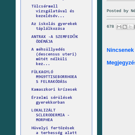
Tölcsérmell
Posted by
N
vizsgálatával és
kezelésév...
Az iskolás gyerekek
678
táplálkozása
ANTRAX -A SZEMFEDŐK
ÖDÉMÁJA
Nincsenek
A méhsüllyedés
(descensus uteri)
műtét nélküli
Megjegyzé
kez...
FÜLKAGYLÓ
M9G9TTISEBORRHOEA
S FELRAKÓDÁSs
Kamaszkori krízesek
Érzelmi sérülések
gyerekkorban
LOKALIZÁLT
SCLERODERMIA -
MORPHEA
Hüvelyi fertőzések
a terhesség alatt