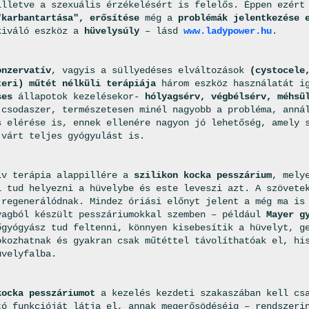
illetve a szexuális érzékelésért is felelős. Éppen ezért
"karbantartása", erősítése
még a
problémák jelentkezése 
kiváló eszköz a
hüvelysúly
– lásd
www.ladypower.hu
.
onzervatív
, vagyis a süllyedéses elváltozások
(cystocele
teri) műtét nélküli terápiája
három eszköz használatát i
ses
állapotok kezelésekor-
hólyagsérv, végbélsérv, méhsü
 csodaszer, természetesen minél nagyobb a probléma, anná
s elérése is, ennek ellenére nagyon jó lehetőség, amely 
 várt teljes gyógyulást is.
ív terápia alappillére a
szilikon kocka pesszárium
, mely
l tud helyezni a hüvelybe és este leveszi azt. A szövete
 regenerálódnak. Mindez óriási előnyt jelent a még ma i
agból készült pesszáriumokkal szemben – például
Mayer g
őgyógyász tud feltenni, könnyen kisebesítik a hüvelyt, g
okozhatnak és gyakran csak műtéttel távolíthatóak el, hi
üvelyfalba.
kocka pesszáriumot
a kezelés kezdeti szakaszában kell csa
tó funkcióját látja el, annak megerősödéséig – rendszeri