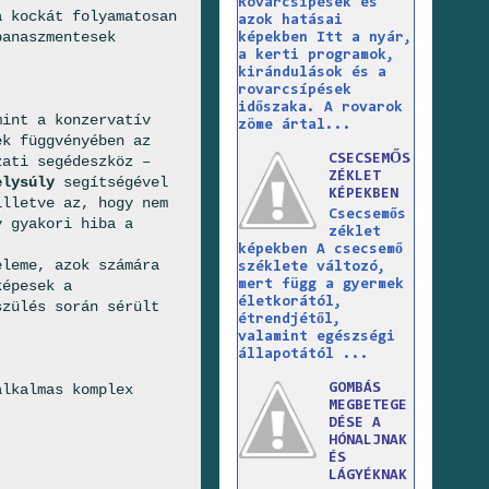
Rovarcsípések és
a kockát folyamatosan
azok hatásai
panaszmentesek
képekben Itt a nyár,
a kerti programok,
kirándulások és a
rovarcsípések
időszaka. A rovarok
mint a konzervatív
zöme ártal...
ek függvényében az
CSECSEMŐS
ati segédeszköz –
ZÉKLET
elysúly
segítségével
KÉPEKBEN
illetve az, hogy nem
Csecsemős
y gyakori hiba a
zéklet
képekben A csecsemő
eleme, azok számára
széklete változó,
mert függ a gyermek
képesek a
életkorától,
szülés során sérült
étrendjétől,
valamint egészségi
állapotától ...
GOMBÁS
lkalmas komplex
MEGBETEGE
DÉSE A
HÓNALJNAK
ÉS
LÁGYÉKNAK