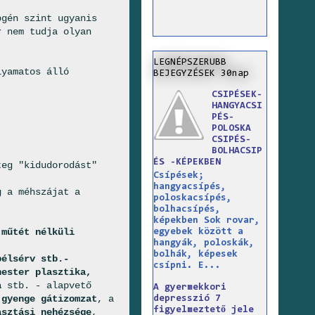
gén szint ugyanis
 nem tudja olyan
LEGNÉPSZERUBB
lyamatos álló
BEJEGYZÉSEK 30nap
CSIPÉSEK-
HANGYACSI
PÉS-
POLOSKA
CSIPÉS-
BOLHACSIP
ÉS -KÉPEKBEN
teg "kidudorodást"
Csípések;
hangyacsípés,
g a méhszájat a
poloskacsípés,
bolhacsípés,
képekben Sok rovar,
 műtét nélküli
egyebek között a
hangyák, poloskák,
bolhák, képesek
bélsérv stb.-
csípni. E...
hester plasztika,
a
stb. - alapvető
A gyermekkori
a
gyenge gátizomzat
, a
depresszió 7
figyelmeztető jele
asztási nehézsége
,