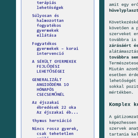
terápiás
amit egy er
lehetőségek
hüvelyplasz
Súlyosan és
halmozottan
Következésk
fogyatékos
követően a 
gyermekek
szerveket e
ellátása
továbbra is
Fogyatékos
zárásáért é
gyermekek – korai
alátámasztá
intervenció
továbbra se
A SÉRÜLT GYERMEKEK
Természetes
FEJLŐDÉSI
Miután azon
LEHETŐSÉGEI
esetben érd
GENERALIZÁLT
lehetőségét
ANGIOÖDÉMA 1O
sokkal pozi
HÓNAPÖS
mértékben.
CSECSEMŐNÉL
Az éjszakai
Komplex k
ébredések 22 oka
Az éjszakai éb...
A gátizomza
thymus herniáció
képezhessen
szervek ana
Nincs rossz gyerek,
tartania ke
csak tehetetlen