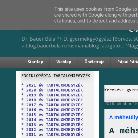
This site uses cookies from Google to d
are shared with Google along with perf
Dr. Bauer Béla Ph.D. 
statistics, and to detect and address 
Dr. Bauer Béla Ph.D. gyermekgyógyász főorvos, 50
a blog.bauerbela.ro kismamablog látogatóit. "Nag
Startlap
Weblap
Önéletrajz
Pápai Pári
ENCIKLOPÉDIA TARTALOMJEGYZÉK
* 2021 év TARTALOMJEGYZÉK
Keresés: gyer
* 2020 év TARTALOMJEGYZÉK
* 2019 év TARTALOMJEGYZÉK
* 2018 év TARTALOMJEGYZÉK
2019. október 15
* 2017 év TARTALOMJEGYZÉK
* 2016 év TARTALOMJEGYZÉK
* 2015 év TARTALOMJEGYZÉK
A méhsülly
* 2014 év TARTALOMJEGYZÉK
* 2013 év TARTALOMJEGYZÉK
A méh
* 2012 év TARTALOMJEGYZÉK
* 2011 év TARTALOMJEGYZÉK