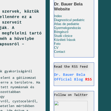
Dr. Bauer Bela
Website
 szervek, köztük
Index
ellenére ez a
Diagnosticul pediatric
 szerveit
Atlas de pediatrie
ják. A
Gyermekgondozás
Böngésző
 megfelelni tartó
Studii clinice
méh a hüvelybe
Közéleti Írások
apsusról –
Foto
CV
Contact
Read the RSS Feed
ák gyakoriságáról
Dr. Bauer Bela
jelent a gátizomzat
Official Blog
RSS
 erre a területre. Ha
jtett nyomásnak és
kozottabban
Follow on Twitter
agy
rvről, cystoceléről,
hetetlen mértékben
se, ide értve a