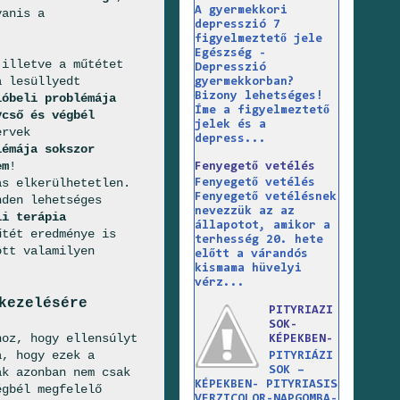
A gyermekkori
yanis a
depresszió 7
figyelmeztető jele
Egészség -
 illetve a műtétet
Depresszió
a lesüllyedt
gyermekkorban?
Bizony lehetséges!
ióbeli problémája
Íme a figyelmeztető
ycső és végbél
jelek és a
ervek
depress...
lémája sokszor
em
!
Fenyegető vetélés
ás elkerülhetetlen.
Fenyegető vetélés
Fenyegető vetélésnek
nden lehetséges
nevezzük az az
li terápia
állapotot, amikor a
űtét eredménye is
terhesség 20. hete
ött valamilyen
előtt a várandós
kismama hüvelyi
vérz...
kezelésére
PITYRIAZI
SOK-
hoz, hogy ellensúlyt
KÉPEKBEN-
a, hogy ezek a
PITYRIÁZI
SOK –
ak azonban nem csak
KÉPEKBEN- PITYRIASIS
égbél megfelelő
VERZICOLOR-NAPGOMBA-