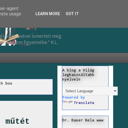
user-agent
erate usage
LEARN MORE
GOT IT
és kezelésével ismerteti meg
k ajánlom figyelmébe." K.L.
A blog a Világ
leghasználtabb
nyelvein
ch box
Powered by
Translate
) műtét
Dr. Bauer Bela www