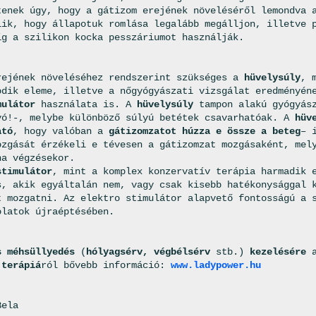
tenek úgy, hogy a gátizom erejének növeléséről lemondva 
lik, hogy állapotuk romlása legalább megálljon, illetve 
íg a szilikon kocka pesszáriumot használják.
rejének növeléséhez rendszerint szükséges a
hüvelysúly
, 
odik eleme, illetve a nőgyógyászati vizsgálat eredményén
mulátor
használata is. A
hüvelysúly
tampon alakú gyógyász
yó!-, melybe különböző súlyú betétek csavarhatóak. A
hüv
ató
, hogy valóban a
gátizomzatot húzza e össze a beteg
– 
ozgását érzékeli e tévesen a gátizomzat mozgásaként, mel
na végzésekor.
stimulátor
, mint a komplex konzervatív terápia harmadik 
s, akik egyáltalán nem, vagy csak kisebb hatékonysággal 
t mozgatni. Az elektro stimulátor alapvető fontosságú a 
olatok újraéptésében.
s méhsüllyedés
(
hólyagsérv, végbélsérv
stb.)
kezelésére
a
 terápiá
ról bővebb információ:
www.ladypower.hu
Bela