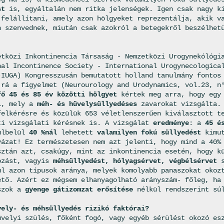
st
is, egyáltalán nem ritka jelenségek. Igen csak nagy ki
 felállítani, amely azon hölgyeket reprezentálja, akik v
n szenvednek, miután csak azokról a betegekről beszélhet
etközi Inkontinencia Társaság - Nemzetközi Urogynekólógi
nal Incontinence Society - International Urogynecologica
-IUGA) Kongresszusán bemutatott holland tanulmány fontos
 rá a figyelmet (Neurourology and Urodynamics, vol.23, n
fő 45 és 85 év közötti hölgyet
kértek meg arra, hogy egy 
i, mely a
méh- és hüvelysüllyedéses
zavarokat vizsgálta. 
felkérésre és közülük 653 véletlenszerűen kiválasztott t
ti vizsgálati kérésnek is. A vizsgálat
eredménye
: a
45 é
ülbelül
40 %nál
lehetett
valamilyen fokú süllyedést
kimut
yázat! Ez természetesen nem azt jelenti, hogy mind a 40%
sztán azt, csakúgy, mint az inkontinencia esetén, hogy k
ozást, vagyis
méhsüllyedést, hólyagsérvet, végbélsérvet
s
ül azon típusok aránya, melyek komolyabb panaszokat okoz
ető. Azért ez mégsem elhanyagolható arányszám- főleg, ha
szok a
gyenge gátizomzat erősítése
nélkül rendszerint súl
vely- és méhsüllyedés rizikó faktórai?
üvelyi szülés, főként fogó, vagy egyéb sérülést okozó es