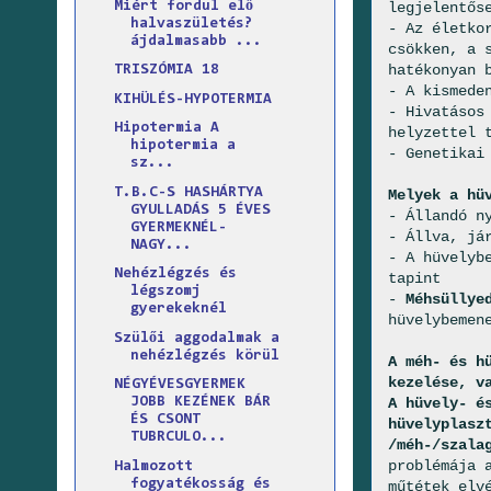
legjelentős
Miért fordul elő
halvaszületés?
- Az életko
ájdalmasabb ...
csökken, a 
hatékonyan 
TRISZÓMIA 18
- A kismede
KIHÜLÉS-HYPOTERMIA
- Hivatásos
Hipotermia A
helyzettel 
hipotermia a
- Genetikai
sz...
T.B.C-S HASHÁRTYA
Melyek a hü
GYULLADÁS 5 ÉVES
- Állandó n
GYERMEKNÉL-
- Állva, já
NAGY...
- A hüvelyb
Nehézlégzés és
tapint
légszomj
-
Méhsüllye
gyerekeknél
hüvelybemen
Szülői aggodalmak a
nehézlégzés körül
A méh- és h
kezelése, v
NÉGYÉVESGYERMEK
A hüvely- é
JOBB KEZÉNEK BÁR
ÉS CSONT
hüvelyplasz
TUBRCULO...
/méh-/szala
problémája 
Halmozott
fogyatékosság és
műtétek elv