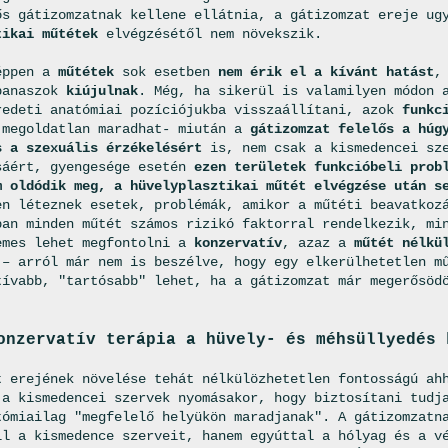
ős gátizomzatnak kellene ellátnia, a gátizomzat ereje ug
tikai műtétek
elvégzésétől nem növekszik.
éppen a
műtétek
sok esetben
nem érik el a kívánt hatást
,
panaszok
kiújulnak
. Még, ha sikerül is valamilyen módon 
redeti anatómiai pozíciójukba visszaállítani, azok
funkc
 megoldatlan maradhat- miután a
gátizomzat felelős a húg
s a szexuális érzékelésért
is, nem csak a kismedencei sz
sáért, gyengesége esetén
ezen területek funkcióbeli prob
m oldódik meg, a hüvelyplasztikai műtét elvégzése után s
en léteznek esetek, problémák, amikor a műtéti beavatkoz
ban minden műtét számos rizikó faktorral rendelkezik, mi
emes lehet megfontolni a
konzervatív
, azaz a
műtét nélkü
 – arról már nem is beszélve, hogy egy elkerülhetetlen m
tívabb, "tartósabb" lehet, ha a gátizomzat már megerősöd
onzervatív terápia a hüvely- és méhsüllyedés 
t erejének növelése tehát nélkülözhetetlen fontosságú ah
 a kismedencei szervek nyomásakor, hogy biztosítani tudj
tómiailag "megfelelő helyükön maradjanak". A gátizomzatn
ll a kismedence szerveit, hanem egyúttal a hólyag és a v