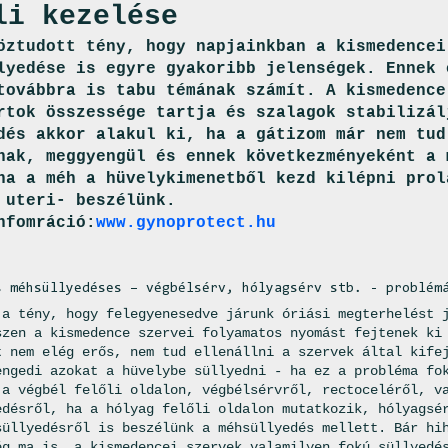
li kezelése
öztudott tény, hogy napjainkban a kismedencei
lyedése is egyre gyakoribb jelenségek. Ennek 
továbbra is tabu témának számít. A kismedence
rtok összessége tartja és szalagok stabilizál
dés akkor alakul ki, ha a gátizom már nem tud
nak, meggyengül és ennek következményeként a 
ha a méh a hüvelykimenetből kezd kilépni prol
 uteri- beszélünk.
nfomráció:
www.gynoprotect.hu
s méhsüllyedéses – végbélsérv, hólyagsérv stb. - problém
 a tény, hogy felegyenesedve járunk óriási megterhelést 
szen a kismedence szervei folyamatos nyomást fejtenek ki
t nem elég erős, nem tud ellenállni a szervek által kife
engedi azokat a hüvelybe süllyedni - ha ez a probléma fo
 a végbél felőli oldalon, végbélsérvről, rectoceléről, v
edésről, ha a hólyag felőli oldalon mutatkozik, hólyagsé
süllyedésről is beszélünk a méhsüllyedés mellett. Bár hi
ég ma is, a kismedencei szervek valamilyen fokú süllyedé