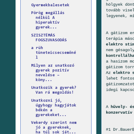
hölgyek dön
Gyermekbalesetek
tovább vise
Pörög megállás
legyenek, m
nélkül A
hiperaktív
gyerek...
A gátizom e
SZISZTÉMÁS
terápia más
FOGSZUVASODÁS
elektro sti
a rüh
nem gésagol
tüneteicsecsemőné
kontrollálh
l
a hasizom m
Milyen az unatkozó
gátizom tor
gyerek pozitív
Az
elektro 
nevelése –
lehet fonto
köny...
gátizomzato
Unatkozik a gyerek?
idegi kapcs
Van rá megoldás!
Unatkozni jó,
úgyhogy hagyjátok
A
hüvely- é
békén a
konzervatív
gyerekeket...
Vekerdy szerint nem
jó a gyereknek,
#1 Dr.Bauer
ha túl sok ját...