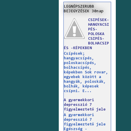
LEGNÉPSZERUBB
BEJEGYZÉSEK 30nap
CSIPÉSEK-
HANGYACSI
PÉS-
POLOSKA
CSIPÉS-
BOLHACSIP
ÉS -KÉPEKBEN
Csípések;
hangyacsípés,
poloskacsípés,
bolhacsípés,
képekben Sok rovar,
egyebek között a
hangyák, poloskák,
bolhák, képesek
csípni. E...
A gyermekkori
depresszió 7
figyelmeztető jele
A gyermekkori
depresszió 7
figyelmeztető jele
Egészség -