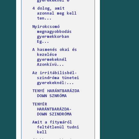
gyerekeknél 0
4 dolog, amit
azonnal meg kell
ten...
Nyirokcsomó
megnagyobbodás
gyermekkorban
Eg...
A hasmenés okai és
kezelése
gyermekeknél
Azonkívü...
Az irritábilisbél-
szindróma tünetei
gyerekeknél:...
TENYÉ HARÁNTBARÁZDA
DOWN SZNRÓMA
TENYÉR
HARÁNTBARÁZDA-
DOWN SZINDRÓMA
Amit a fitymáról
feltétlenül tudni
kell