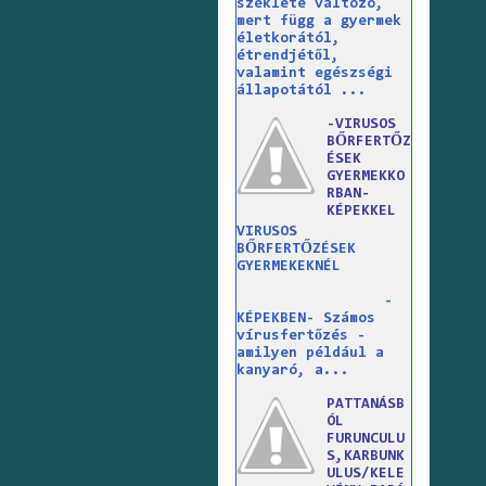
széklete változó,
mert függ a gyermek
életkorától,
étrendjétől,
valamint egészségi
állapotától ...
-VIRUSOS
BŐRFERTŐZ
ÉSEK
GYERMEKKO
RBAN-
KÉPEKKEL
VIRUSOS
BŐRFERTŐZÉSEK
GYERMEKEKNÉL
-
KÉPEKBEN- Számos
vírusfertőzés -
amilyen például a
kanyaró, a...
PATTANÁSB
ÓL
FURUNCULU
S,KARBUNK
ULUS/KELE