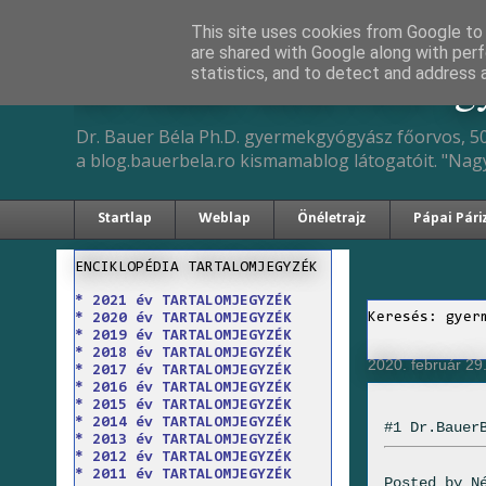
This site uses cookies from Google to d
are shared with Google along with perf
Dr. Bauer Béla Ph.D. 
statistics, and to detect and address 
Dr. Bauer Béla Ph.D. gyermekgyógyász főorvos, 50
a blog.bauerbela.ro kismamablog látogatóit. "Nag
Startlap
Weblap
Önéletrajz
Pápai Pári
ENCIKLOPÉDIA TARTALOMJEGYZÉK
* 2021 év TARTALOMJEGYZÉK
Keresés: gyer
* 2020 év TARTALOMJEGYZÉK
* 2019 év TARTALOMJEGYZÉK
* 2018 év TARTALOMJEGYZÉK
2020. február 29
* 2017 év TARTALOMJEGYZÉK
* 2016 év TARTALOMJEGYZÉK
* 2015 év TARTALOMJEGYZÉK
* 2014 év TARTALOMJEGYZÉK
#1 Dr.Bauer
* 2013 év TARTALOMJEGYZÉK
* 2012 év TARTALOMJEGYZÉK
* 2011 év TARTALOMJEGYZÉK
Posted by
N