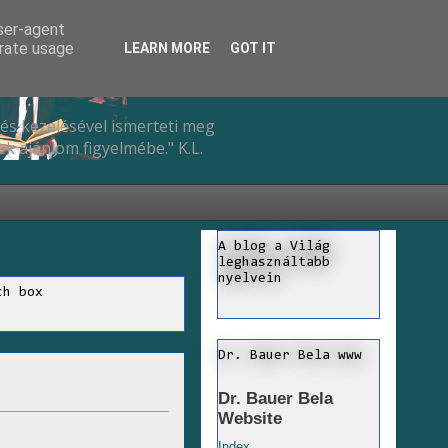
user-agent
erate usage
LEARN MORE
GOT IT
és kezelésével ismerteti meg
k ajánlom figyelmébe." K.L.
A blog a Világ
leghasználtabb
nyelvein
ch box
Dr. Bauer Bela www
Dr. Bauer Bela
Website
Index