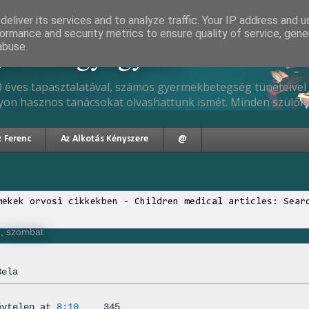
eliver its services and to analyze traffic. Your IP address and 
ormance and security metrics to ensure quality of service, gen
gyermekgyógyász
abuse.
 éves tapasztalatával, számos gyermekbetegség tüneteivel 
yon hasznos tanácsokat olvashattunk ismét. Minden szülőne
z Ferenc
Az Alkotás Kényszere
@
mekek orvosi cikkekben - Children medical articles: Sear
., szombat
Bela
évtelen
at
8:10
345