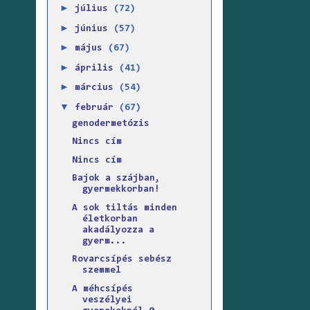
►
július
(72)
►
június
(57)
►
május
(67)
►
április
(41)
►
március
(54)
▼
február
(67)
genodermetózis
Nincs cím
Nincs cím
Bajok a szájban,
gyermekkorban!
A sok tiltás minden
életkorban
akadályozza a
gyerm...
Rovarcsípés sebész
szemmel
A méhcsípés
veszélyei