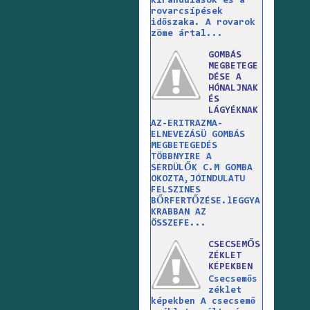
kirándulások és a
rovarcsípések
időszaka. A rovarok
zöme ártal...
GOMBÁS
MEGBETEGE
DÉSE A
HÓNALJNAK
ÉS
LÁGYÉKNAK
AZ-ERITRAZMA-
ELNEVEZÁSÜ GOMBÁS
MEGBETEGEDÉS
TÖBBNYIRE A
SERDÜLŐK C.M GOMBA
OKOZTA,JÓINDULATU
FELSZINES
BŐRFERTŐZÉSE.lEGGYA
KRABBAN AZ
ÖSSZEFE...
CSECSEMŐS
ZÉKLET
KÉPEKBEN
Csecsemős
zéklet
képekben A csecsemő