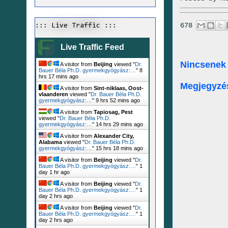
678
::: Live Traffic :::
Live Traffic Feed
Nincsenek
A visitor from
Beijing
viewed "
Dr.
Bauer Béla Ph.D. gyermekgyógyász:…
"
8
hrs 17 mins ago
Megjegyzé
A visitor from
Sint-niklaas, Oost-
vlaanderen
viewed "
Dr. Bauer Béla Ph.D.
gyermekgyógyász:…
"
9 hrs 52 mins ago
A visitor from
Tapiosag, Pest
viewed "
Dr. Bauer Béla Ph.D.
gyermekgyógyász:…
"
14 hrs 30 mins ago
A visitor from
Alexander City,
Alabama
viewed "
Dr. Bauer Béla Ph.D.
gyermekgyógyász:…
"
15 hrs 18 mins ago
A visitor from
Beijing
viewed "
Dr.
Bauer Béla Ph.D. gyermekgyógyász:…
"
1
day 1 hr ago
A visitor from
Beijing
viewed "
Dr.
Bauer Béla Ph.D. gyermekgyógyász:…
"
1
day 2 hrs ago
A visitor from
Beijing
viewed "
Dr.
Bauer Béla Ph.D. gyermekgyógyász:…
"
1
day 2 hrs ago