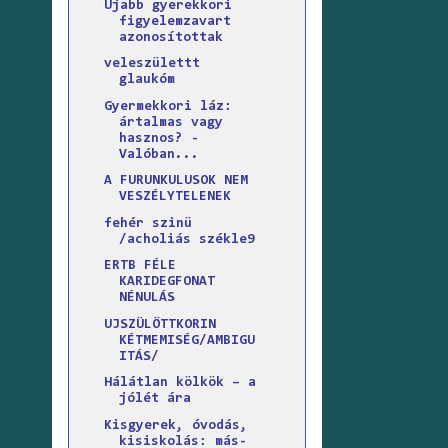
Újabb gyerekkori
figyelemzavart
azonosítottak
veleszülettt
glaukóm
Gyermekkori láz:
ártalmas vagy
hasznos? -
Valóban...
A FURUNKULUSOK NEM
VESZÉLYTELENEK
fehér szinü
/acholiás székle9
ERTB FÉLE
KARIDEGFONAT
NÉNULÁS
UJSZÜLÖTTKORIN
KÉTMEMISÉG/AMBIGU
ITÁS/
Hálátlan kölkök – a
jólét ára
Kisgyerek, óvodás,
kisiskolás: más-