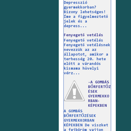
Depresszió
gyermekkorban?
Bizony lehetséges!
Íme a figyelmeztető
jelek és a
depress...
Fenyegető vetélés
Fenyegető vetélés
Fenyegető vetélésnek
nevezzük az az
állapotot, amikor a
terhesség 20. hete
előtt a várandós
kismama hüvelyi
vérz...
-A GOMBÁS
BŐRFERTŐZ
ÉSEK
GYERMEKKO
RBAN-
KÉPEKBEN
A GOMBÁS
BŐRFERTŐZÉSEK
GYERMEKKORBAN
KÉPEKBEN De viszket
a fejbőröm vajjon