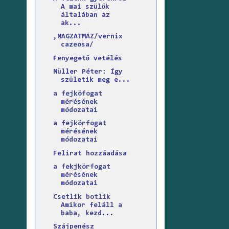
A mai szülők
általában az
ak...
,MAGZATMÁZ/vernix
cazeosa/
Fenyegető vetélés
Müller Péter: Így
születik meg e...
a fejköfogat
mérésének
módozatai
a fejkörfogat
mérésének
módozatai
Felirat hozzáadása
a fekjkörfogat
mérésének
módozatai
Csetlik botlik
Amikor feláll a
baba, kezd...
Szájpenész