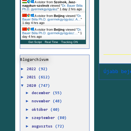
A visitor from
Szolnok, Jasz-
nagykun-szolnok
viewed "
Dr. Bauer Béla
Ph.D. gyermekgyógyász
"
1 day 2 hrs ago
A visitor from
Beijing
viewed "
Dr.
Bauer Béla Ph.D. gyermekgyógyász: A…
"
1 day 4 hrs ago
A visitor from
Beijing
viewed "
Dr.
Bauer Béla Ph.D. gyermekgyógyász:…
"
1
day 4 hrs ago
Get Script
Real Time
Tracking ON
Blogarchívum
►
2022
(92)
Újabb bej
►
2021
(612)
▼
2020
(747)
►
december
(55)
►
november
(48)
►
október
(40)
►
szeptember
(80)
►
augusztus
(72)