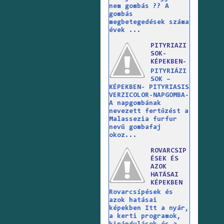
nem gombás ?? A
gombás
megbetegedések száma
évek ...
PITYRIAZI
SOK-
KÉPEKBEN-
PITYRIÁZI
SOK –
KÉPEKBEN- PITYRIASIS
VERZICOLOR-NAPGOMBA-
A napgombának
nevezett fertőzést a
Malassezia furfur
nevű gombafaj
okoz...
ROVARCSIP
ÉSEK ÉS
AZOK
HATÁSAI
KÉPEKBEN
Rovarcsípések és
azok hatásai
képekben Itt a nyár,
a kerti programok,