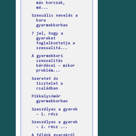
más korszak,
mé...
Szexuális nevelés a
kora
gyermekkorban
7 jel, hogy a
gyereket
foglalkoztatja a
szexualitá...
A gyermekkori
szexualitás
kérdései – mikor
problém...
Szeretet és
tisztelet a
családban
Pikkelysömör
gyermekkorban
Szeszélyes a gyerek
– 1. rész
Szeszélyes a gyerek
– 2. rész ...
A félénk gyerekről