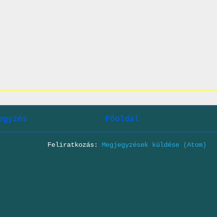
egyzés
Főoldal
Feliratkozás:
Megjegyzések küldése (Atom)