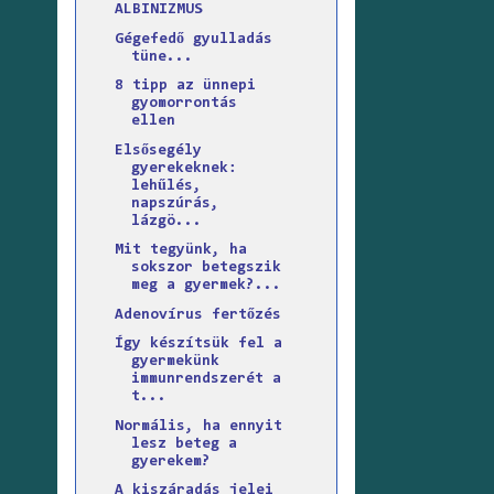
ALBINIZMUS
Gégefedő gyulladás
tüne...
8 tipp az ünnepi
gyomorrontás
ellen
Elsősegély
gyerekeknek:
lehűlés,
napszúrás,
lázgö...
Mit tegyünk, ha
sokszor betegszik
meg a gyermek?...
Adenovírus fertőzés
Így készítsük fel a
gyermekünk
immunrendszerét a
t...
Normális, ha ennyit
lesz beteg a
gyerekem?
A kiszáradás jelei