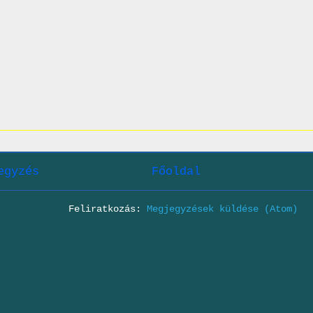
egyzés
Főoldal
Feliratkozás:
Megjegyzések küldése (Atom)