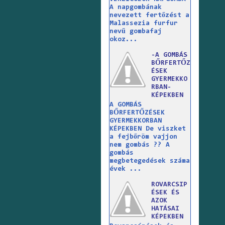
A napgombának
nevezett fertőzést a
Malassezia furfur
nevű gombafaj
okoz...
-A GOMBÁS
BŐRFERTŐZ
ÉSEK
GYERMEKKO
RBAN-
KÉPEKBEN
A GOMBÁS
BŐRFERTŐZÉSEK
GYERMEKKORBAN
KÉPEKBEN De viszket
a fejbőröm vajjon
nem gombás ?? A
gombás
megbetegedések száma
évek ...
ROVARCSIP
ÉSEK ÉS
AZOK
HATÁSAI
KÉPEKBEN