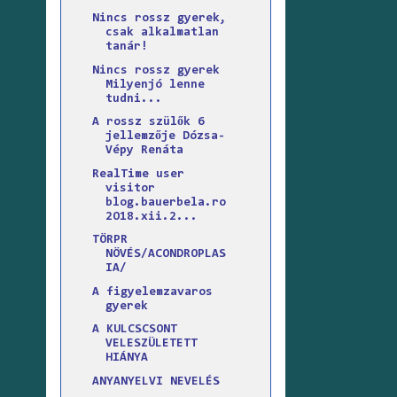
Nincs rossz gyerek,
csak alkalmatlan
tanár!
Nincs ​rossz gyerek
Milyen ​jó lenne
tudni...
A rossz szülők 6
jellemzője Dózsa-
Vépy Renáta
RealTime user
visitor
blog.bauerbela.ro
2O18.xii.2...
TÖRPR
NÖVÉS/ACONDROPLAS
IA/
A figyelemzavaros
gyerek
A KULCSCSONT
VELESZÜLETETT
HIÁNYA
ANYANYELVI NEVELÉS