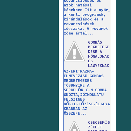
Rovarcsípések és
azok hatásai
képekben Itt a nyár,
a kerti programok,
kirándulások és a
rovarcsípések
időszaka. A rovarok
zöme ártal...
GOMBÁS
MEGBETEGE
DÉSE A
HÓNALJNAK
ÉS
LÁGYÉKNAK
AZ-ERITRAZMA-
ELNEVEZÁSÜ GOMBÁS
MEGBETEGEDÉS
TÖBBNYIRE A
SERDÜLŐK C.M GOMBA
OKOZTA,JÓINDULATU
FELSZINES
BŐRFERTŐZÉSE.lEGGYA
KRABBAN AZ
ÖSSZEFE...
CSECSEMŐS
ZÉKLET