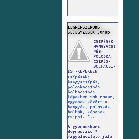
LEGNÉPSZERUBB
BEJEGYZÉSEK 30nap
CSIPÉSEK-
HANGYACSI
PÉS-
POLOSKA
CSIPÉS-
BOLHACSIP
ÉS -KÉPEKBEN
Csípések;
hangyacsípés,
poloskacsípés,
bolhacsípés,
képekben Sok rovar,
egyebek között a
hangyák, poloskák,
bolhák, képesek
csípni. E...
A gyermekkori
depresszió 7
figyelmeztető jele