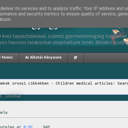
eliver its services and to analyze traffic. Your IP address and 
ormance and security metrics to ensure quality of service, gen
gyermekgyógyász
abuse.
 éves tapasztalatával, számos gyermekbetegség tüneteivel 
yon hasznos tanácsokat olvashattunk ismét. Minden szülőne
z Ferenc
Az Alkotás Kényszere
@
mekek orvosi cikkekben - Children medical articles: Sear
1., szombat
Bela
évtelen
at
8:32
345