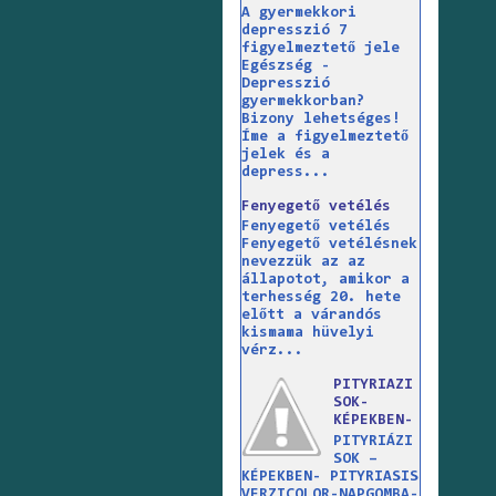
A gyermekkori
depresszió 7
figyelmeztető jele
Egészség -
Depresszió
gyermekkorban?
Bizony lehetséges!
Íme a figyelmeztető
jelek és a
depress...
Fenyegető vetélés
Fenyegető vetélés
Fenyegető vetélésnek
nevezzük az az
állapotot, amikor a
terhesség 20. hete
előtt a várandós
kismama hüvelyi
vérz...
PITYRIAZI
SOK-
KÉPEKBEN-
PITYRIÁZI
SOK –
KÉPEKBEN- PITYRIASIS
VERZICOLOR-NAPGOMBA-