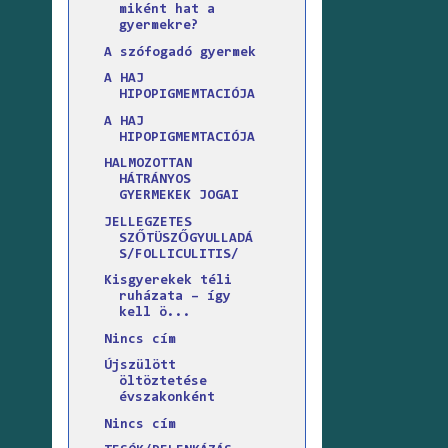
miként hat a
gyermekre?
A szófogadó gyermek
A HAJ
HIPOPIGMEMTACIÓJA
A HAJ
HIPOPIGMEMTACIÓJA
HALMOZOTTAN
HÁTRÁNYOS
GYERMEKEK JOGAI
JELLEGZETES
SZŐTÜSZŐGYULLADÁ
S/FOLLICULITIS/
Kisgyerekek téli
ruházata – így
kell ö...
Nincs cím
Újszülött
öltöztetése
évszakonként
Nincs cím