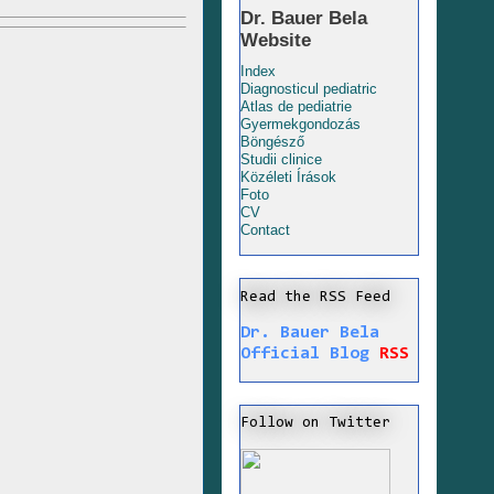
Dr. Bauer Bela
Website
Index
Diagnosticul pediatric
Atlas de pediatrie
Gyermekgondozás
Böngésző
Studii clinice
Közéleti Írások
Foto
CV
Contact
Read the RSS Feed
Dr. Bauer Bela
Official Blog
RSS
Follow on Twitter