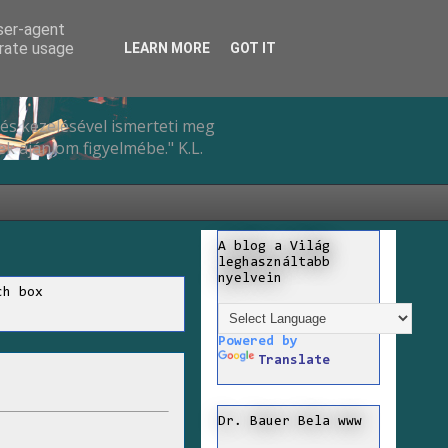
user-agent
erate usage
LEARN MORE
GOT IT
és kezelésével ismerteti meg
k ajánlom figyelmébe." K.L.
A blog a Világ
leghasználtabb
nyelvein
ch box
Powered by
Translate
Dr. Bauer Bela www