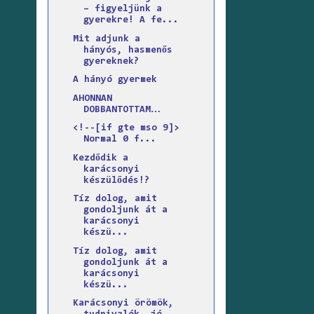
– figyeljünk a
gyerekre! A fe...
Mit adjunk a
hányós, hasmenős
gyereknek?
A hányó gyermek
AHONNAN
DOBBANTOTTAM…
<!--[if gte mso 9]>
Normal 0 f...
Kezdődik a
karácsonyi
készülődés!?
Tíz dolog, amit
gondoljunk át a
karácsonyi
készü...
Tíz dolog, amit
gondoljunk át a
karácsonyi
készü...
Karácsonyi örömök,