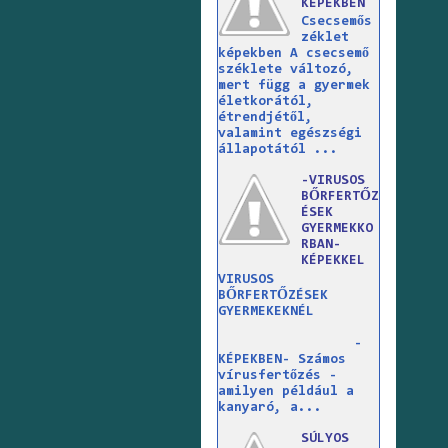
KÉPEKBEN
Csecsemős
zéklet
képekben A csecsemő
széklete változó,
mert függ a gyermek
életkorától,
étrendjétől,
valamint egészségi
állapotától ...
-VIRUSOS
BŐRFERTŐZ
ÉSEK
GYERMEKKO
RBAN-
KÉPEKKEL
VIRUSOS
BŐRFERTŐZÉSEK
GYERMEKEKNÉL
-
KÉPEKBEN- Számos
vírusfertőzés -
amilyen például a
kanyaró, a...
SÚLYOS