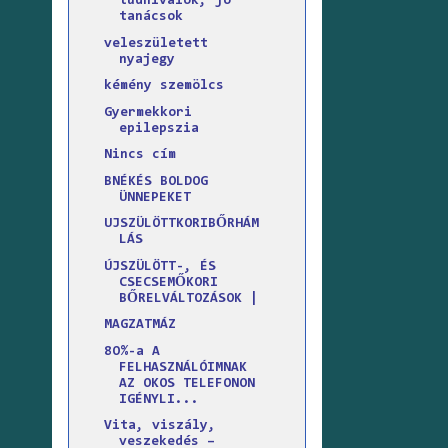
tudnivalók, jó
tanácsok
veleszületett
nyajegy
kémény szemölcs
Gyermekkori
epilepszia
Nincs cím
BNÉKÉS BOLDOG
ÜNNEPEKET
UJSZÜLÖTTKORIBŐRHÁM
LÁS
ÚJSZÜLÖTT-, ÉS
CSECSEMŐKORI
BŐRELVÁLTOZÁSOK |
MAGZATMÁZ
8O%-a A
FELHASZNÁLÓIMNAK
AZ OKOS TELEFONON
IGÉNYLI...
Vita, viszály,
veszekedés –