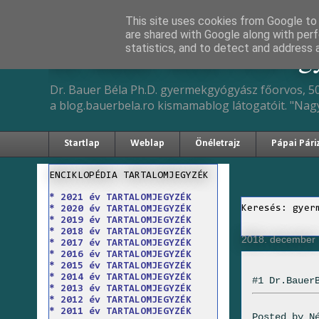
This site uses cookies from Google to d
are shared with Google along with perf
Dr. Bauer Béla Ph.D. 
statistics, and to detect and address 
Dr. Bauer Béla Ph.D. gyermekgyógyász főorvos, 50
a blog.bauerbela.ro kismamablog látogatóit. "Nag
Startlap
Weblap
Önéletrajz
Pápai Pári
ENCIKLOPÉDIA TARTALOMJEGYZÉK
* 2021 év TARTALOMJEGYZÉK
Keresés: gyer
* 2020 év TARTALOMJEGYZÉK
* 2019 év TARTALOMJEGYZÉK
* 2018 év TARTALOMJEGYZÉK
2018. december 
* 2017 év TARTALOMJEGYZÉK
* 2016 év TARTALOMJEGYZÉK
* 2015 év TARTALOMJEGYZÉK
* 2014 év TARTALOMJEGYZÉK
#1 Dr.Bauer
* 2013 év TARTALOMJEGYZÉK
* 2012 év TARTALOMJEGYZÉK
* 2011 év TARTALOMJEGYZÉK
Posted by
N