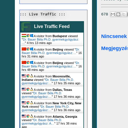
678
::: Live Traffic :::
Live Traffic Feed
Nincsenek
A visitor from
Budapest
viewed
"
Dr. Bauer Béla Ph.D. gyermekgyógyász:
…
"
4 hrs 13 mins ago
Megjegyzé
A visitor from
Beijing
viewed "
Dr.
Bauer Béla Ph.D. gyermekgyógyász:…
"
16
hrs 31 mins ago
A visitor from
Beijing
viewed "
Dr.
Bauer Béla Ph.D. gyermekgyógyász:…
"
16
hrs 48 mins ago
A visitor from
Mooresville,
Indiana
viewed "
Dr. Bauer Béla Ph.D.
gyermekgyógyász:…
"
17 hrs 35 mins ago
A visitor from
Dallas, Texas
viewed "
Dr. Bauer Béla Ph.D.
gyermekgyógyász:…
"
17 hrs 36 mins ago
A visitor from
New York City, New
York
viewed "
Dr. Bauer Béla Ph.D.
gyermekgyógyász:…
"
17 hrs 36 mins ago
A visitor from
Atlanta, Georgia
viewed "
Dr. Bauer Béla Ph.D.
gyermekgyógyász: A…
"
17 hrs 38 mins
ago