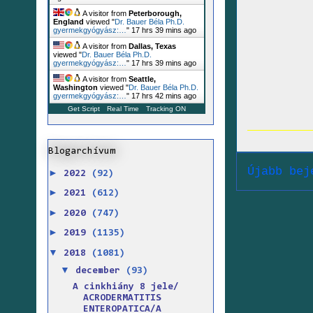
A visitor from
Peterborough,
England
viewed "
Dr. Bauer Béla Ph.D.
gyermekgyógyász:…
"
17 hrs 39 mins ago
A visitor from
Dallas, Texas
viewed "
Dr. Bauer Béla Ph.D.
gyermekgyógyász:…
"
17 hrs 39 mins ago
A visitor from
Seattle,
Washington
viewed "
Dr. Bauer Béla Ph.D.
gyermekgyógyász:…
"
17 hrs 42 mins ago
Get Script
Real Time
Tracking ON
Blogarchívum
Újabb bej
►
2022
(92)
►
2021
(612)
►
2020
(747)
►
2019
(1135)
▼
2018
(1081)
▼
december
(93)
A cinkhiány 8 jele/
ACRODERMATITIS
ENTEROPATICA/A