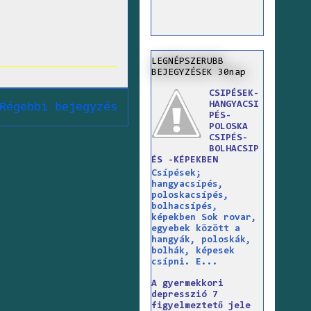
LEGNÉPSZERUBB
BEJEGYZÉSEK 30nap
CSIPÉSEK-
HANGYACSI
Régebbi bejegyzés
PÉS-
POLOSKA
CSIPÉS-
BOLHACSIP
ÉS -KÉPEKBEN
Csípések;
hangyacsípés,
poloskacsípés,
bolhacsípés,
képekben Sok rovar,
egyebek között a
hangyák, poloskák,
bolhák, képesek
csípni. E...
A gyermekkori
depresszió 7
figyelmeztető jele