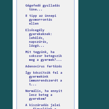
Gégefedő gyulladás
tüne...
8 tipp az ünnepi
gyomorrontás
ellen
Elsősegély
gyerekeknek:
lehűlés,
napszúrás,
lázgö...
Mit tegyünk, ha
sokszor betegszik
meg a gyermek?...
Adenovírus fertőzés
Így készítsük fel a
gyermekünk
immunrendszerét a
t...
Normális, ha ennyit
lesz beteg a
gyerekem?
A kiszáradás jelei