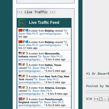
::: Live Traffic :::
Live Traffic Feed
A visitor from
Beijing
viewed "
Dr.
Bauer Béla Ph.D. gyermekgyógyász:…
"
5
hrs ago
A visitor from
Beijing
viewed "
Dr.
Bauer Béla Ph.D. gyermekgyógyász:…
"
5
hrs 17 mins ago
A visitor from
Mooresville,
Indiana
viewed "
Dr. Bauer Béla Ph.D.
gyermekgyógyász:…
"
6 hrs 4 mins ago
A visitor from
Dallas, Texas
viewed "
Dr. Bauer Béla Ph.D.
gyermekgyógyász:…
"
6 hrs 5 mins ago
#1 Dr.Bauer
A visitor from
New York City, New
York
viewed "
Dr. Bauer Béla Ph.D.
gyermekgyógyász:…
"
6 hrs 5 mins ago
Posted by
N
A visitor from
Atlanta, Georgia
viewed "
Dr. Bauer Béla Ph.D.
gyermekgyógyász: A…
"
6 hrs 8 mins ago
678
A visitor from
Peterborough,
England
viewed "
Dr. Bauer Béla Ph.D.
gyermekgyógyász:…
"
6 hrs 8 mins ago