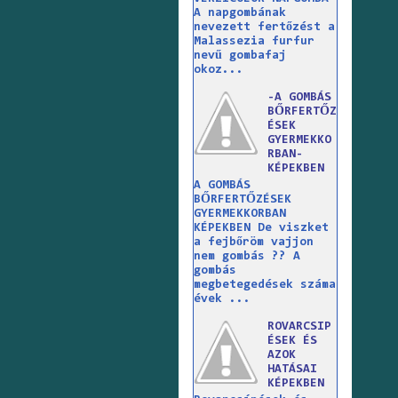
A napgombának
nevezett fertőzést a
Malassezia furfur
nevű gombafaj
okoz...
-A GOMBÁS
BŐRFERTŐZ
ÉSEK
GYERMEKKO
RBAN-
KÉPEKBEN
A GOMBÁS
BŐRFERTŐZÉSEK
GYERMEKKORBAN
KÉPEKBEN De viszket
a fejbőröm vajjon
nem gombás ?? A
gombás
megbetegedések száma
évek ...
ROVARCSIP
ÉSEK ÉS
AZOK
HATÁSAI
KÉPEKBEN