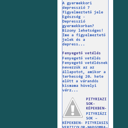
A gyermekkori
depresszió 7
figyelmeztető jele
Egészség -
Depresszió
gyermekkorban?
Bizony lehetséges!
Íme a figyelmeztető
jelek és a
depress...
Fenyegető vetélés
Fenyegető vetélés
Fenyegető vetélésnek
nevezzük az az
állapotot, amikor a
terhesség 20. hete
előtt a várandós
kismama hüvelyi
vérz...
PITYRIAZI
SOK-
KÉPEKBEN-
PITYRIÁZI
SOK –
KÉPEKBEN- PITYRIASIS
VERZICOLOR-NAPGOMBA-