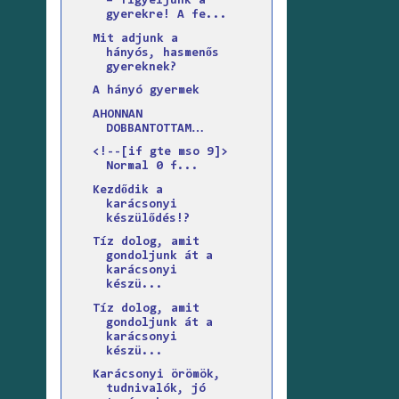
– figyeljünk a
gyerekre! A fe...
Mit adjunk a
hányós, hasmenős
gyereknek?
A hányó gyermek
AHONNAN
DOBBANTOTTAM…
<!--[if gte mso 9]>
Normal 0 f...
Kezdődik a
karácsonyi
készülődés!?
Tíz dolog, amit
gondoljunk át a
karácsonyi
készü...
Tíz dolog, amit
gondoljunk át a
karácsonyi
készü...
Karácsonyi örömök,
tudnivalók, jó