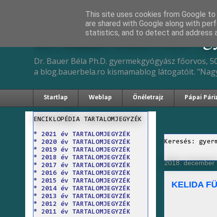
This site uses cookies from Google to d
are shared with Google along with perf
Dr. Bauer Béla Ph.D. 
statistics, and to detect and address 
Dr. Bauer Béla Ph.D. gyermekgyógyász főorvos, 50
a blog.bauerbela.ro kismamablog látogatóit. "Nag
Startlap
Weblap
Önéletrajz
Pápai Pári
ENCIKLOPÉDIA TARTALOMJEGYZÉK
* 2021 év TARTALOMJEGYZÉK
Keresés: gyer
* 2020 év TARTALOMJEGYZÉK
* 2019 év TARTALOMJEGYZÉK
* 2018 év TARTALOMJEGYZÉK
2018. december 
* 2017 év TARTALOMJEGYZÉK
* 2016 év TARTALOMJEGYZÉK
* 2015 év TARTALOMJEGYZÉK
KELIDA F
* 2014 év TARTALOMJEGYZÉK
* 2013 év TARTALOMJEGYZÉK
* 2012 év TARTALOMJEGYZÉK
* 2011 év TARTALOMJEGYZÉK