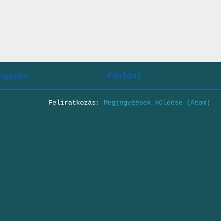
egyzés
Főoldal
Feliratkozás:
Megjegyzések küldése (Atom)