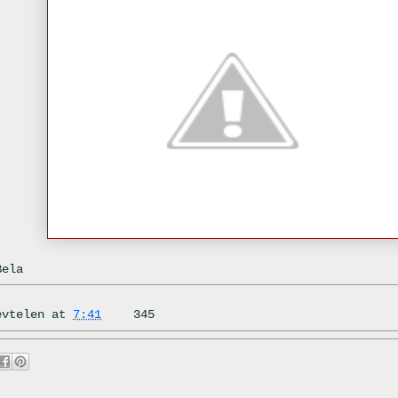
Bela
évtelen
at
7:41
345