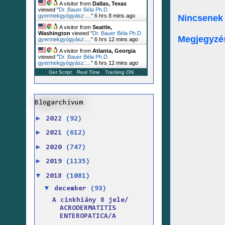
A visitor from
Dallas, Texas
viewed "
Dr. Bauer Béla Ph.D.
gyermekgyógyász:…
"
6 hrs 9 mins ago
Nincsenek
A visitor from
Seattle,
Washington
viewed "
Dr. Bauer Béla Ph.D.
Megjegyzé
gyermekgyógyász:…
"
6 hrs 12 mins ago
A visitor from
Atlanta, Georgia
viewed "
Dr. Bauer Béla Ph.D.
gyermekgyógyász:…
"
6 hrs 12 mins ago
Get Script
Real Time
Tracking ON
Blogarchívum
►
2022
(92)
►
2021
(612)
►
2020
(747)
►
2019
(1135)
▼
2018
(1081)
▼
december
(93)
A cinkhiány 8 jele/
ACRODERMATITIS
ENTEROPATICA/A