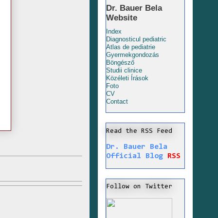
Dr. Bauer Bela
Website
Index
Diagnosticul pediatric
Atlas de pediatrie
Gyermekgondozás
Böngésző
Studii clinice
Közéleti Írások
Foto
CV
Contact
Read the RSS Feed
Dr. Bauer Bela
Official Blog
RSS
Follow on Twitter