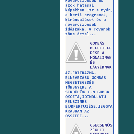
Rovarcsípések és
azok hatásai
képekben Itt a nyár,
a kerti programok,
kirándulások és a
rovarcsípések
időszaka. A rovarok
zöme ártal...
GOMBÁS
MEGBETEGE
DÉSE A
HÓNALJNAK
ÉS
LÁGYÉKNAK
AZ-ERITRAZMA-
ELNEVEZÁSÜ GOMBÁS
MEGBETEGEDÉS
TÖBBNYIRE A
SERDÜLŐK C.M GOMBA
OKOZTA,JÓINDULATU
FELSZINES
BŐRFERTŐZÉSE.lEGGYA
KRABBAN AZ
ÖSSZEFE...
CSECSEMŐS
ZÉKLET