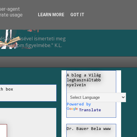
user-agent
erate usage
LEARN MORE
GOT IT
és kezelésével ismerteti meg
k ajánlom figyelmébe." K.L.
A blog a Világ
leghasználtabb
nyelvein
ch box
Powered by
Translate
Dr. Bauer Bela www