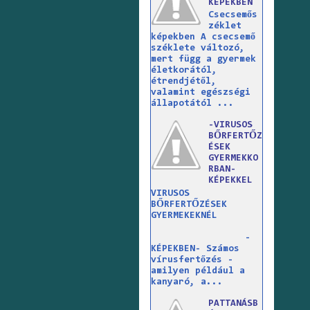
KÉPEKBEN
Csecsemős
zéklet
képekben A csecsemő
széklete változó,
mert függ a gyermek
életkorától,
étrendjétől,
valamint egészségi
állapotától ...
-VIRUSOS
BŐRFERTŐZ
ÉSEK
GYERMEKKO
RBAN-
KÉPEKKEL
VIRUSOS
BŐRFERTŐZÉSEK
GYERMEKEKNÉL
-
KÉPEKBEN- Számos
vírusfertőzés -
amilyen például a
kanyaró, a...
PATTANÁSB