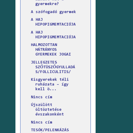
gyermekre?
A szófogadó gyermek
A HAJ
HIPOPIGMEMTACIÓJA
A HAJ
HIPOPIGMEMTACIÓJA
HALMOZOTTAN
HÁTRÁNYOS
GYERMEKEK JOGAI
JELLEGZETES
SZŐTÜSZŐGYULLADÁ
S/FOLLICULITIS/
Kisgyerekek téli
ruházata – így
kell ö...
Nincs cím
Újszülött
öltöztetése
évszakonként
Nincs cím
TESÓK/PELENKÁZÁS