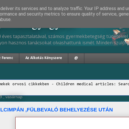
eliver its services and to analyze traffic. Your IP address and 
ormance and security metrics to ensure quality of service, gen
gyermekgyógyász
abuse.
 éves tapasztalatával, számos gyermekbetegség tüneteivel 
yon hasznos tanácsokat olvashattunk ismét. Minden szülőne
z Ferenc
Az Alkotás Kényszere
@
mekek orvosi cikkekben - Children medical articles: Sear
9., vasárnap
ÜLCIMPÁN ,FÜLBEVALÓ BEHELYEZÉSE UTÁN