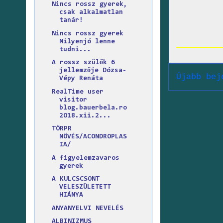
Nincs rossz gyerek,
csak alkalmatlan
tanár!
Nincs ​rossz gyerek
Milyen ​jó lenne
tudni...
A rossz szülők 6
jellemzője Dózsa-
Újabb bej
Vépy Renáta
RealTime user
visitor
blog.bauerbela.ro
2O18.xii.2...
TÖRPR
NÖVÉS/ACONDROPLAS
IA/
A figyelemzavaros
gyerek
A KULCSCSONT
VELESZÜLETETT
HIÁNYA
ANYANYELVI NEVELÉS
ALBINIZMUS