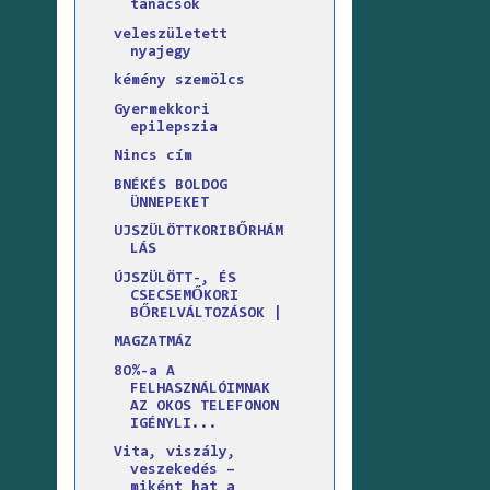
tanácsok
veleszületett
nyajegy
kémény szemölcs
Gyermekkori
epilepszia
Nincs cím
BNÉKÉS BOLDOG
ÜNNEPEKET
UJSZÜLÖTTKORIBŐRHÁM
LÁS
ÚJSZÜLÖTT-, ÉS
CSECSEMŐKORI
BŐRELVÁLTOZÁSOK |
MAGZATMÁZ
8O%-a A
FELHASZNÁLÓIMNAK
AZ OKOS TELEFONON
IGÉNYLI...
Vita, viszály,
veszekedés –
miként hat a