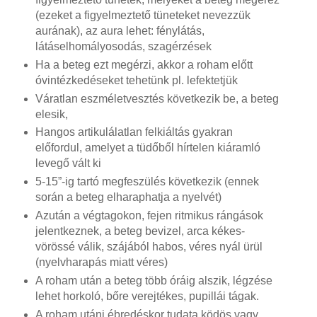
(ezeket a figyelmeztető tüneteket nevezzük
aurának), az aura lehet: fénylátás,
látáselhomályosodás, szagérzések
Ha a beteg ezt megérzi, akkor a roham előtt
óvintézkedéseket tehetünk pl. lefektetjük
Váratlan eszméletvesztés következik be, a beteg
elesik,
Hangos artikulálatlan felkiáltás gyakran
előfordul, amelyet a tüdőből hírtelen kiáramló
levegő vált ki
5-15”-ig tartó megfeszülés következik (ennek
során a beteg elharaphatja a nyelvét)
Azután a végtagokon, fejen ritmikus rángások
jelentkeznek, a beteg bevizel, arca kékes-
vörössé válik, szájából habos, véres nyál ürül
(nyelvharapás miatt véres)
A roham után a beteg több óráig alszik, légzése
lehet horkoló, bőre verejtékes, pupillái tágak.
A roham utáni ébredéskor tudata ködös vagy