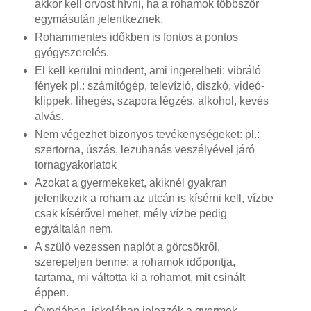
akkor kell orvost hívni, ha a rohamok többször
egymásután jelentkeznek.
Rohammentes időkben is fontos a pontos
gyógyszerelés.
El kell kerülni mindent, ami ingerelheti: vibráló
fények pl.: számítógép, televízió, diszkó, videó-
klippek, lihegés, szapora légzés, alkohol, kevés
alvás.
Nem végezhet bizonyos tevékenységeket: pl.:
szertorna, úszás, lezuhanás veszélyével járó
tornagyakorlatok
Azokat a gyermekeket, akiknél gyakran
jelentkezik a roham az utcán is kísérni kell, vízbe
csak kísérővel mehet, mély vízbe pedig
egyáltalán nem.
A szülő vezessen naplót a görcsökről,
szerepeljen benne: a rohamok időpontja,
tartama, mi váltotta ki a rohamot, mit csinált
éppen.
Óvodában, iskolában jelezzék a gyermek