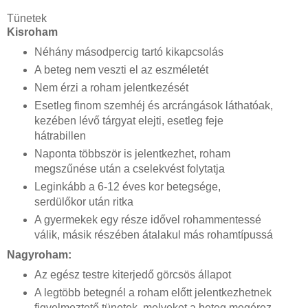
Tünetek
Kisroham
Néhány másodpercig tartó kikapcsolás
A beteg nem veszti el az eszméletét
Nem érzi a roham jelentkezését
Esetleg finom szemhéj és arcrángások láthatóak,
kezében lévő tárgyat elejti, esetleg feje
hátrabillen
Naponta többször is jelentkezhet, roham
megszűnése után a cselekvést folytatja
Leginkább a 6-12 éves kor betegsége,
serdülőkor után ritka
A gyermekek egy része idővel rohammentessé
válik, másik részében átalakul más rohamtípussá
Nagyroham:
Az egész testre kiterjedő görcsös állapot
A legtöbb betegnél a roham előtt jelentkezhetnek
figyelmeztető tünetek, melyeket a beteg megérez