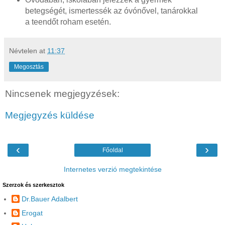
betegségét, ismertessék az óvónővel, tanárokkal
a teendőt roham esetén.
Névtelen
at
11:37
Megosztás
Nincsenek megjegyzések:
Megjegyzés küldése
‹
›
Főoldal
Internetes verzió megtekintése
Szerzok és szerkesztok
Dr.Bauer Adalbert
Erogat