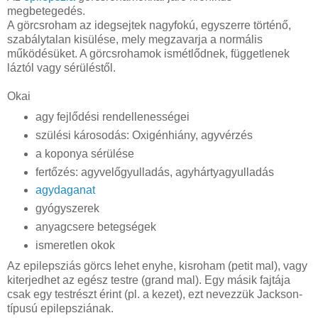
megbetegedés.
A görcsroham az idegsejtek nagyfokú, egyszerre történő,
szabálytalan kisülése, mely megzavarja a normális
működésüket. A görcsrohamok ismétlődnek, függetlenek
láztól vagy sérüléstől.
Okai
agy fejlődési rendellenességei
szülési károsodás: Oxigénhiány, agyvérzés
a koponya sérülése
fertőzés: agyvelőgyulladás, agyhártyagyulladás
agydaganat
gyógyszerek
anyagcsere betegségek
ismeretlen okok
Az epilepsziás görcs lehet enyhe, kisroham (petit mal), vagy
kiterjedhet az egész testre (grand mal). Egy másik fajtája
csak egy testrészt érint (pl. a kezet), ezt nevezzük Jackson-
típusú epilepsziának.