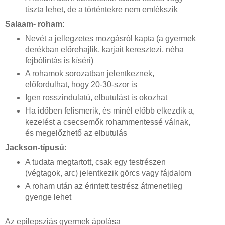
tiszta lehet, de a történtekre nem emlékszik
Salaam
- roham:
Nevét a jellegzetes mozgásról kapta (a gyermek
derékban előrehajlik, karjait keresztezi, néha
fejbólintás is kíséri)
A rohamok sorozatban jelentkeznek,
előfordulhat, hogy 20-30-szor is
Igen rosszindulatú, elbutulást is okozhat
Ha időben felismerik, és minél előbb elkezdik a,
kezelést a csecsemők rohammentessé válnak,
és megelőzhető az elbutulás
Jackson-típusú
:
A tudata megtartott, csak egy testrészen
(végtagok, arc) jelentkezik görcs vagy fájdalom
A roham után az érintett testrész átmenetileg
gyenge lehet
Az epilepsziás gyermek ápolása