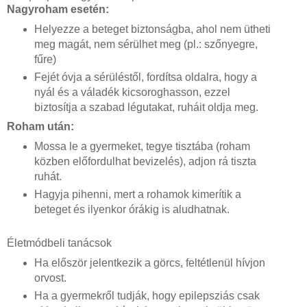
Nagyroham esetén:
Helyezze a beteget biztonságba, ahol nem ütheti
meg magát, nem sérülhet meg (pl.: szőnyegre,
fűre)
Fejét óvja a sérüléstől, fordítsa oldalra, hogy a
nyál és a váladék kicsoroghasson, ezzel
biztosítja a szabad légutakat, ruháit oldja meg.
Roham után:
Mossa le a gyermeket, tegye tisztába (roham
közben előfordulhat bevizelés), adjon rá tiszta
ruhát.
Hagyja pihenni, mert a rohamok kimerítik a
beteget és ilyenkor órákig is aludhatnak.
Életmódbeli tanácsok
Ha először jelentkezik a görcs, feltétlenül hívjon
orvost.
Ha a gyermekről tudják, hogy epilepsziás csak