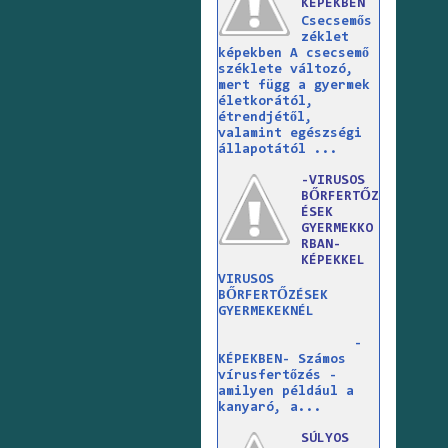
KÉPEKBEN
Csecsemős
zéklet
képekben A csecsemő
széklete változó,
mert függ a gyermek
életkorától,
étrendjétől,
valamint egészségi
állapotától ...
-VIRUSOS
BŐRFERTŐZ
ÉSEK
GYERMEKKO
RBAN-
KÉPEKKEL
VIRUSOS
BŐRFERTŐZÉSEK
GYERMEKEKNÉL
-
KÉPEKBEN- Számos
vírusfertőzés -
amilyen például a
kanyaró, a...
SÚLYOS