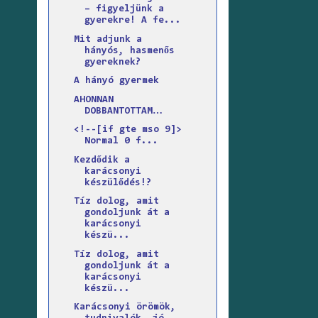
– figyeljünk a
gyerekre! A fe...
Mit adjunk a
hányós, hasmenős
gyereknek?
A hányó gyermek
AHONNAN
DOBBANTOTTAM…
<!--[if gte mso 9]>
Normal 0 f...
Kezdődik a
karácsonyi
készülődés!?
Tíz dolog, amit
gondoljunk át a
karácsonyi
készü...
Tíz dolog, amit
gondoljunk át a
karácsonyi
készü...
Karácsonyi örömök,