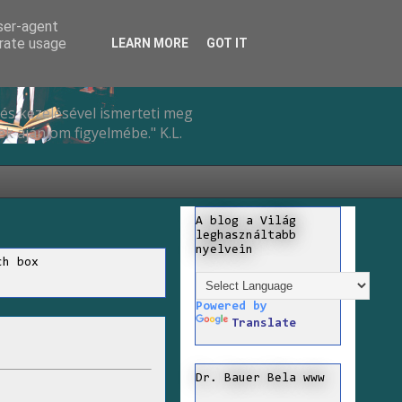
user-agent
erate usage
LEARN MORE
GOT IT
és kezelésével ismerteti meg
k ajánlom figyelmébe." K.L.
A blog a Világ
leghasználtabb
nyelvein
ch box
Powered by
Translate
Dr. Bauer Bela www