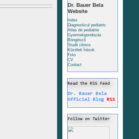
Dr. Bauer Bela
Website
Index
Diagnosticul pediatric
Atlas de pediatrie
Gyermekgondozás
Böngésző
Studii clinice
Közéleti Írások
Foto
CV
Contact
Read the RSS Feed
Dr. Bauer Bela
Official Blog
RSS
Follow on Twitter