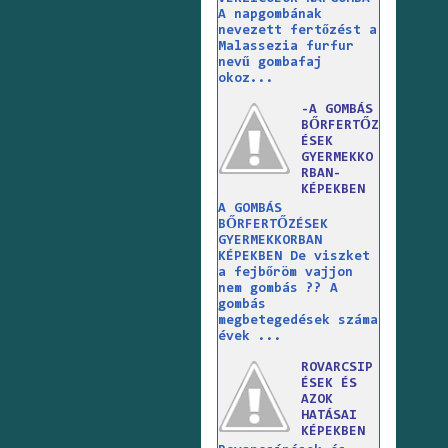
A napgombának
nevezett fertőzést a
Malassezia furfur
nevű gombafaj
okoz...
-A GOMBÁS
BŐRFERTŐZ
ÉSEK
GYERMEKKO
RBAN-
KÉPEKBEN
A GOMBÁS
BŐRFERTŐZÉSEK
GYERMEKKORBAN
KÉPEKBEN De viszket
a fejbőröm vajjon
nem gombás ?? A
gombás
megbetegedések száma
évek ...
ROVARCSIP
ÉSEK ÉS
AZOK
HATÁSAI
KÉPEKBEN