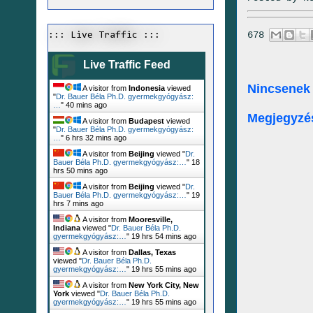
678
::: Live Traffic :::
Live Traffic Feed
Nincsenek
A visitor from
Indonesia
viewed
"
Dr. Bauer Béla Ph.D. gyermekgyógyász:
…
"
40 mins ago
Megjegyzé
A visitor from
Budapest
viewed
"
Dr. Bauer Béla Ph.D. gyermekgyógyász:
…
"
6 hrs 32 mins ago
A visitor from
Beijing
viewed "
Dr.
Bauer Béla Ph.D. gyermekgyógyász:…
"
18
hrs 50 mins ago
A visitor from
Beijing
viewed "
Dr.
Bauer Béla Ph.D. gyermekgyógyász:…
"
19
hrs 7 mins ago
A visitor from
Mooresville,
Indiana
viewed "
Dr. Bauer Béla Ph.D.
gyermekgyógyász:…
"
19 hrs 54 mins ago
A visitor from
Dallas, Texas
viewed "
Dr. Bauer Béla Ph.D.
gyermekgyógyász:…
"
19 hrs 55 mins ago
A visitor from
New York City, New
York
viewed "
Dr. Bauer Béla Ph.D.
gyermekgyógyász:…
"
19 hrs 55 mins ago