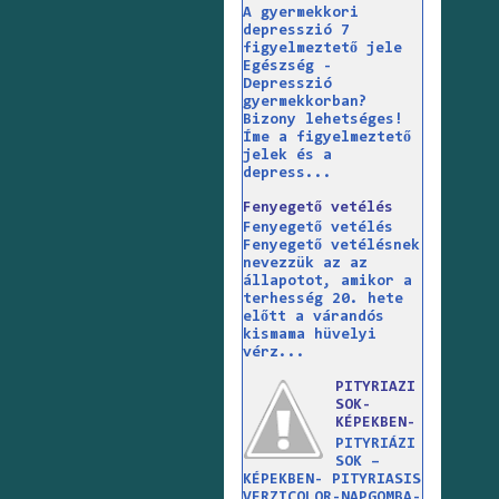
A gyermekkori
depresszió 7
figyelmeztető jele
Egészség -
Depresszió
gyermekkorban?
Bizony lehetséges!
Íme a figyelmeztető
jelek és a
depress...
Fenyegető vetélés
Fenyegető vetélés
Fenyegető vetélésnek
nevezzük az az
állapotot, amikor a
terhesség 20. hete
előtt a várandós
kismama hüvelyi
vérz...
PITYRIAZI
SOK-
KÉPEKBEN-
PITYRIÁZI
SOK –
KÉPEKBEN- PITYRIASIS
VERZICOLOR-NAPGOMBA-