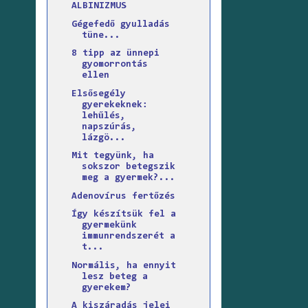
ALBINIZMUS
Gégefedő gyulladás
tüne...
8 tipp az ünnepi
gyomorrontás
ellen
Elsősegély
gyerekeknek:
lehűlés,
napszúrás,
lázgö...
Mit tegyünk, ha
sokszor betegszik
meg a gyermek?...
Adenovírus fertőzés
Így készítsük fel a
gyermekünk
immunrendszerét a
t...
Normális, ha ennyit
lesz beteg a
gyerekem?
A kiszáradás jelei