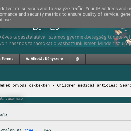
eliver its services and to analyze traffic. Your IP address and 
ormance and security metrics to ensure quality of service, gen
gyermekgyógyász
abuse.
 éves tapasztalatával, számos gyermekbetegség tüneteivel 
yon hasznos tanácsokat olvashattunk ismét. Minden szülőne
z Ferenc
Az Alkotás Kényszere
@
mekek orvosi cikkekben - Children medical articles: Sear
9., vasárnap
Bela
évtelen
at
7:44
345