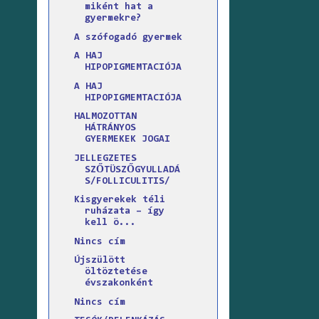
miként hat a
gyermekre?
A szófogadó gyermek
A HAJ
HIPOPIGMEMTACIÓJA
A HAJ
HIPOPIGMEMTACIÓJA
HALMOZOTTAN
HÁTRÁNYOS
GYERMEKEK JOGAI
JELLEGZETES
SZŐTÜSZŐGYULLADÁ
S/FOLLICULITIS/
Kisgyerekek téli
ruházata – így
kell ö...
Nincs cím
Újszülött
öltöztetése
évszakonként
Nincs cím