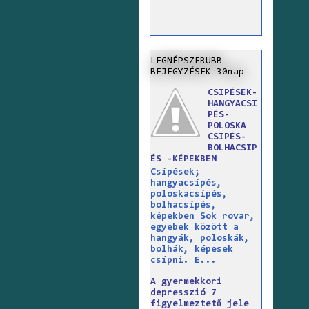
LEGNÉPSZERUBB
BEJEGYZÉSEK 30nap
CSIPÉSEK-
HANGYACSI
PÉS-
POLOSKA
CSIPÉS-
BOLHACSIP
ÉS -KÉPEKBEN
Csípések;
hangyacsípés,
poloskacsípés,
bolhacsípés,
képekben Sok rovar,
egyebek között a
hangyák, poloskák,
bolhák, képesek
csípni. E...
A gyermekkori
depresszió 7
figyelmeztető jele