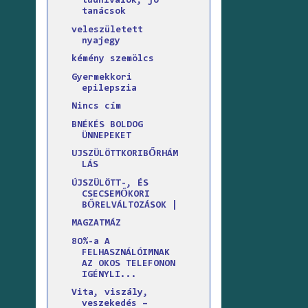
tudnivalók, jó
tanácsok
veleszületett
nyajegy
kémény szemölcs
Gyermekkori
epilepszia
Nincs cím
BNÉKÉS BOLDOG
ÜNNEPEKET
UJSZÜLÖTTKORIBŐRHÁM
LÁS
ÚJSZÜLÖTT-, ÉS
CSECSEMŐKORI
BŐRELVÁLTOZÁSOK |
MAGZATMÁZ
8O%-a A
FELHASZNÁLÓIMNAK
AZ OKOS TELEFONON
IGÉNYLI...
Vita, viszály,
veszekedés –