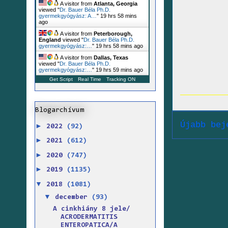
A visitor from
Atlanta, Georgia
viewed "
Dr. Bauer Béla Ph.D.
gyermekgyógyász: A…
"
19 hrs 58 mins
ago
A visitor from
Peterborough,
England
viewed "
Dr. Bauer Béla Ph.D.
gyermekgyógyász:…
"
19 hrs 58 mins ago
A visitor from
Dallas, Texas
viewed "
Dr. Bauer Béla Ph.D.
gyermekgyógyász:…
"
19 hrs 59 mins ago
Get Script
Real Time
Tracking ON
Blogarchívum
Újabb bej
►
2022
(92)
►
2021
(612)
►
2020
(747)
►
2019
(1135)
▼
2018
(1081)
▼
december
(93)
A cinkhiány 8 jele/
ACRODERMATITIS
ENTEROPATICA/A