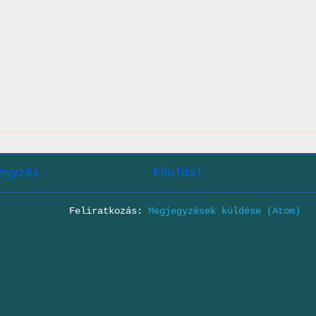
egyzés
Főoldal
Feliratkozás:
Megjegyzések küldése (Atom)