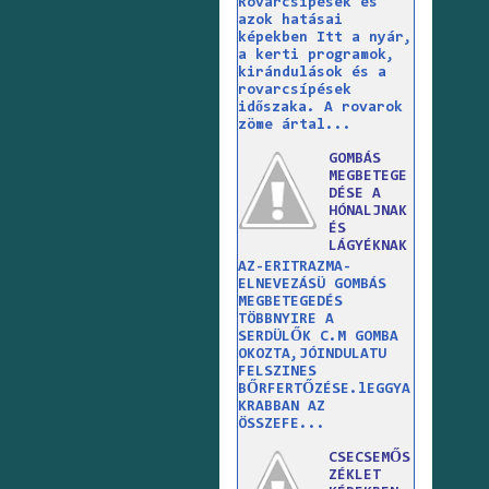
Rovarcsípések és
azok hatásai
képekben Itt a nyár,
a kerti programok,
kirándulások és a
rovarcsípések
időszaka. A rovarok
zöme ártal...
GOMBÁS
MEGBETEGE
DÉSE A
HÓNALJNAK
ÉS
LÁGYÉKNAK
AZ-ERITRAZMA-
ELNEVEZÁSÜ GOMBÁS
MEGBETEGEDÉS
TÖBBNYIRE A
SERDÜLŐK C.M GOMBA
OKOZTA,JÓINDULATU
FELSZINES
BŐRFERTŐZÉSE.lEGGYA
KRABBAN AZ
ÖSSZEFE...
CSECSEMŐS
ZÉKLET