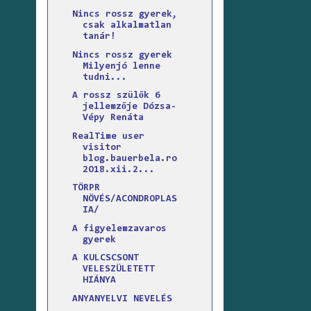
Nincs rossz gyerek,
csak alkalmatlan
tanár!
Nincs ​rossz gyerek
Milyen ​jó lenne
tudni...
A rossz szülők 6
jellemzője Dózsa-
Vépy Renáta
RealTime user
visitor
blog.bauerbela.ro
2O18.xii.2...
TÖRPR
NÖVÉS/ACONDROPLAS
IA/
A figyelemzavaros
gyerek
A KULCSCSONT
VELESZÜLETETT
HIÁNYA
ANYANYELVI NEVELÉS