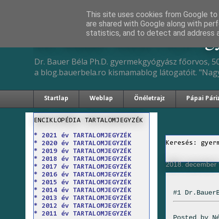
This site uses cookies from Google to d
are shared with Google along with perf
Dr. Bauer Béla Ph.D. 
statistics, and to detect and address 
Dr. Bauer Béla Ph.D. gyermekgyógyász főorvos, 50
a blog.bauerbela.ro kismamablog látogatóit. "Nag
Startlap
Weblap
Önéletrajz
Pápai Pári
ENCIKLOPÉDIA TARTALOMJEGYZÉK
* 2021 év TARTALOMJEGYZÉK
Keresés: gyer
* 2020 év TARTALOMJEGYZÉK
* 2019 év TARTALOMJEGYZÉK
* 2018 év TARTALOMJEGYZÉK
2018. december 
* 2017 év TARTALOMJEGYZÉK
* 2016 év TARTALOMJEGYZÉK
* 2015 év TARTALOMJEGYZÉK
* 2014 év TARTALOMJEGYZÉK
#1 Dr.Bauer
* 2013 év TARTALOMJEGYZÉK
* 2012 év TARTALOMJEGYZÉK
* 2011 év TARTALOMJEGYZÉK
Posted by
N