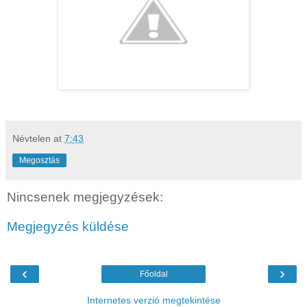
Névtelen
at
7:43
Megosztás
Nincsenek megjegyzések:
Megjegyzés küldése
‹
›
Főoldal
Internetes verzió megtekintése