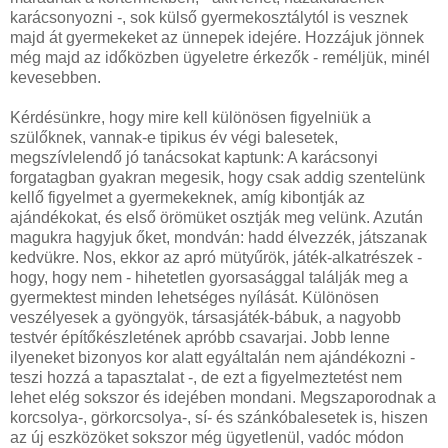
karácsonyozni -, sok külső gyermekosztálytól is vesznek
majd át gyermekeket az ünnepek idejére. Hozzájuk jönnek
még majd az időközben ügyeletre érkezők - reméljük, minél
kevesebben.
Kérdésünkre, hogy mire kell különösen figyelniük a
szülőknek, vannak-e tipikus év végi balesetek,
megszívlelendő jó tanácsokat kaptunk: A karácsonyi
forgatagban gyakran megesik, hogy csak addig szentelünk
kellő figyelmet a gyermekeknek, amíg kibontják az
ajándékokat, és első örömüket osztják meg velünk. Azután
magukra hagyjuk őket, mondván: hadd élvezzék, játszanak
kedvükre. Nos, ekkor az apró mütyűrök, játék-alkatrészek -
hogy, hogy nem - hihetetlen gyorsasággal találják meg a
gyermektest minden lehetséges nyílását. Különösen
veszélyesek a gyöngyök, társasjáték-bábuk, a nagyobb
testvér építőkészletének apróbb csavarjai. Jobb lenne
ilyeneket bizonyos kor alatt egyáltalán nem ajándékozni -
teszi hozzá a tapasztalat -, de ezt a figyelmeztetést nem
lehet elég sokszor és idejében mondani. Megszaporodnak a
korcsolya-, görkorcsolya-, sí- és szánkóbalesetek is, hiszen
az új eszközöket sokszor még ügyetlenül, vadóc módon