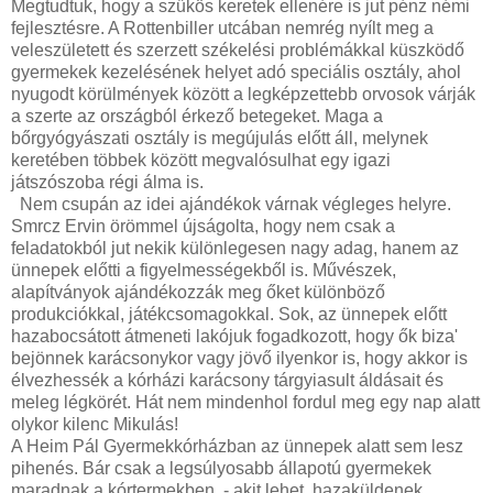
Megtudtuk, hogy a szűkös keretek ellenére is jut pénz némi
fejlesztésre. A Rottenbiller utcában nemrég nyílt meg a
veleszületett és szerzett székelési problémákkal küszködő
gyermekek kezelésének helyet adó speciális osztály, ahol
nyugodt körülmények között a legképzettebb orvosok várják
a szerte az országból érkező betegeket. Maga a
bőrgyógyászati osztály is megújulás előtt áll, melynek
keretében többek között megvalósulhat egy igazi
játszószoba régi álma is.
Nem csupán az idei ajándékok várnak végleges helyre.
Smrcz Ervin örömmel újságolta, hogy nem csak a
feladatokból jut nekik különlegesen nagy adag, hanem az
ünnepek előtti a figyelmességekből is. Művészek,
alapítványok ajándékozzák meg őket különböző
produkciókkal, játékcsomagokkal. Sok, az ünnepek előtt
hazabocsátott átmeneti lakójuk fogadkozott, hogy ők biza'
bejönnek karácsonykor vagy jövő ilyenkor is, hogy akkor is
élvezhessék a kórházi karácsony tárgyiasult áldásait és
meleg légkörét. Hát nem mindenhol fordul meg egy nap alatt
olykor kilenc Mikulás!
A Heim Pál Gyermekkórházban az ünnepek alatt sem lesz
pihenés. Bár csak a legsúlyosabb állapotú gyermekek
maradnak a kórtermekben, - akit lehet, hazaküldenek