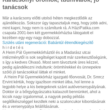
tanácsok
Már a karácsony előtti utolsó héten megkezdődik az
ajándékozás. Sokszor úgy tapasztaljuk meg, hogy jobb adni,
mint kapni, hogy nem is számítunk rá. A HáziPatika.com
csapata 2001-ben két gyermekkórházba látogatott el
kezében egy-egy nagy dobozzal.
Szülés utáni regeneráció: Babántúl étrendkiegészítő
h i r d e t é s
A Heim Pál Gyermekkórháztól és a Madarász utcai
intézménytől is sok segítséget kapott már szerkesztőségünk,
s így a kedves Olvasó. Most sem távoztunk üres kézzel,
pedig ajándékozni indultunk: örömhírekkel és ünnepekre
szóló jó tanácsokkal láttak el minket.
A Heim Pál Gyermekkórház igazgató főorvosát, Dr. Smrcz
Ervint kértük, hogy igazítson minket útba, hol lenne a
legjobb helye a kis betegeknek szánt autóversenypályának.
Doktor úr a bőrgyógyászatra kalauzolt bennünket, ahol a
kicsik nagy izgalommal, a nagyok pedig példás
segítőkészséggel kezdtek neki a szaloncukor kibontásának
és a versenypálya felállításának.