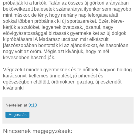
próbálják ki a lurkók. Talán az összes új görkori arányában
bekövetkezett balesetek számaránya ilyenkor sem nagyobb
mint máskor, de tény, hogy néhány nap leforgása alatt
sokkal többen próbálnak ki új sportszereket. Ezért kérve-
kérjük a szülőket, legyenek óvatosak, józanul, nagy
elővigyázatossággal biztassák gyermekeiket az új dolgok
kipróbálására! A Madarász utcában már elkészült
játszószobában bontották ki az ajándékokat, és hasonlóan
nagy volt az öröm. Mégis azt kívánjuk, hogy minél
kevesebben használják.
Végezetül minden gyermeknek és felnőttnek nagyon boldog
karácsonyt, kellemes ünneplést, jó pihenést és
egészségben eltöltött, örömökben gazdag, új esztendőt
kívánunk!
Névtelen
at
9:19
Megosztás
Nincsenek megjegyzések: