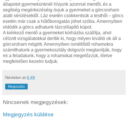
állapotot gyermekünknél hívjunk azonnal mentőt, és a
segítség megérkezéséig óvjuk a gyermeket a görcsroham
alatti sérülésektől. Láz esetén csökkentsük a testhőt – görcs
esetén már csak a hűtőborogatás jöhet szóba. Amennyiben
oldódik a görcs adhatunk lázcsillapító kúpot.
A kiérkező mentő a gyermeket kórházba szállítja, ahol
célzott vizsgálatokkal derítik ki, hogy milyen kiváltó ok áll a
görcsroham mögött. Amennyiben ismétlődő rohamokra
számíthatunk a gyermekosztály dolgozói megtanítják, hogy
mi a feladatunk, hogy a rohamokat megelőzzük, illetve
megfelelően kezelni tudjuk.
Névtelen
at
6:49
Megosztás
Nincsenek megjegyzések:
Megjegyzés küldése