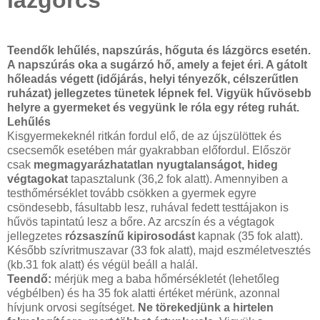
Teendők lehűlés, napszúrás, hőguta és lázgörcs esetén.
A napszúrás oka a sugárzó hő, amely a fejet éri. A gátolt
hőleadás végett (időjárás, helyi tényezők, célszerűtlen
ruházat) jellegzetes tünetek lépnek fel. Vigyük hűvösebb
helyre a gyermeket és vegyünk le róla egy réteg ruhát.
Lehűlés
Kisgyermekeknél ritkán fordul elő, de az újszülöttek és
csecsemők esetében már gyakrabban előfordul. Először
csak
megmagyarázhatatlan nyugtalanságot, hideg
végtagokat
tapasztalunk (36,2 fok alatt). Amennyiben a
testhőmérséklet tovább csökken a gyermek egyre
csöndesebb, fásultabb lesz, ruhával fedett testtájakon is
hűvös tapintatú lesz a bőre. Az arcszín és a végtagok
jellegzetes
rózsaszínű kipirosodást
kapnak (35 fok alatt).
Később szívritmuszavar (33 fok alatt), majd eszméletvesztés
(kb.31 fok alatt) és végül beáll a halál.
Teendő:
mérjük meg a baba hőmérsékletét (lehetőleg
végbélben) és ha 35 fok alatti értéket mérünk, azonnal
hívjunk orvosi segítséget.
Ne törekedjünk a hirtelen