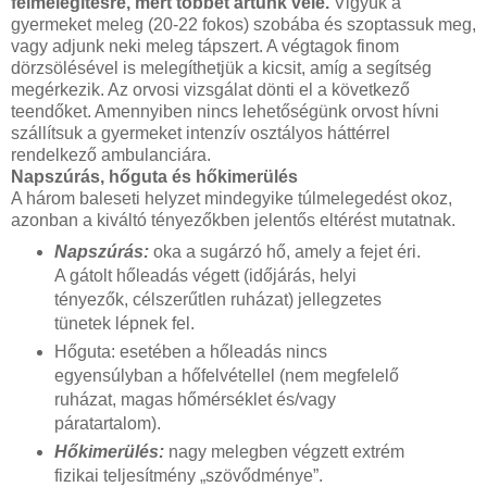
felmelegítésre, mert többet ártunk vele.
Vigyük a
gyermeket meleg (20-22 fokos) szobába és szoptassuk meg,
vagy adjunk neki meleg tápszert. A végtagok finom
dörzsölésével is melegíthetjük a kicsit, amíg a segítség
megérkezik. Az orvosi vizsgálat dönti el a következő
teendőket. Amennyiben nincs lehetőségünk orvost hívni
szállítsuk a gyermeket intenzív osztályos háttérrel
rendelkező ambulanciára.
Napszúrás, hőguta és hőkimerülés
A három baleseti helyzet mindegyike túlmelegedést okoz,
azonban a kiváltó tényezőkben jelentős eltérést mutatnak.
Napszúrás:
oka a sugárzó hő, amely a fejet éri.
A gátolt hőleadás végett (időjárás, helyi
tényezők, célszerűtlen ruházat) jellegzetes
tünetek lépnek fel.
Hőguta: esetében a hőleadás nincs
egyensúlyban a hőfelvétellel (nem megfelelő
ruházat, magas hőmérséklet és/vagy
páratartalom).
Hőkimerülés:
nagy melegben végzett extrém
fizikai teljesítmény „szövődménye”.