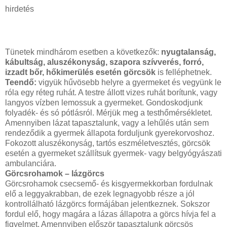
hirdetés
Tünetek mindhárom esetben a következők:
nyugtalanság,
kábultság, aluszékonyság, szapora szívverés, forró,
izzadt bőr, hőkimerülés esetén görcsök
is felléphetnek.
Teendő:
vigyük hűvösebb helyre a gyermeket és vegyünk le
róla egy réteg ruhát. A testre állott vizes ruhát borítunk, vagy
langyos vízben lemossuk a gyermeket. Gondoskodjunk
folyadék- és só pótlásról. Mérjük meg a testhőmérsékletet.
Amennyiben lázat tapasztalunk, vagy a lehűlés után sem
rendeződik a gyermek állapota forduljunk gyerekorvoshoz.
Fokozott aluszékonyság, tartós eszméletvesztés, görcsök
esetén a gyermeket szállítsuk gyermek- vagy belgyógyászati
ambulanciára.
Görcsrohamok – lázgörcs
Görcsrohamok csecsemő- és kisgyermekkorban fordulnak
elő a leggyakrabban, de ezek legnagyobb része a jól
kontrollálható lázgörcs formájában jelentkeznek. Sokszor
fordul elő, hogy magára a lázas állapotra a görcs hívja fel a
figyelmet. Amennyiben először tapasztalunk görcsös