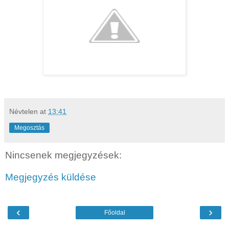
Névtelen
at
13:41
Megosztás
Nincsenek megjegyzések:
Megjegyzés küldése
‹
›
Főoldal