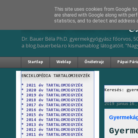
This site uses cookies from Google to d
are shared with Google along with perf
Dr. Bauer Béla Ph.D. 
statistics, and to detect and address 
Dr. Bauer Béla Ph.D. gyermekgyógyász főorvos, 50
a blog.bauerbela.ro kismamablog látogatóit. "Nag
Startlap
Weblap
Önéletrajz
Pápai Pári
ENCIKLOPÉDIA TARTALOMJEGYZÉK
* 2021 év TARTALOMJEGYZÉK
Keresés: gyer
* 2020 év TARTALOMJEGYZÉK
* 2019 év TARTALOMJEGYZÉK
* 2018 év TARTALOMJEGYZÉK
2019. június 16.
* 2017 év TARTALOMJEGYZÉK
* 2016 év TARTALOMJEGYZÉK
* 2015 év TARTALOMJEGYZÉK
Gyermekág
* 2014 év TARTALOMJEGYZÉK
* 2013 év TARTALOMJEGYZÉK
Gyerm
* 2012 év TARTALOMJEGYZÉK
* 2011 év TARTALOMJEGYZÉK