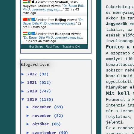
A visitor from
Szolnok, Jasz-
nagykun-szolnok
viewed "
Dr. Bauer Béla
Cukorbeteg 
Ph.D. gyermekgyógyász:…
"
22 hrs 43
és mennyi­sé
mins ago
akkor is ta
A visitor from
Beijing
viewed "
Dr.
Jegyezzük m
Bauer Béla Ph.D. gyermekgyógyász
"
22
hrs 51 mins ago
labilis, az
A visitor from
Budapest
viewed
esé­sek elő
"
Dr. Bauer Béla Ph.D. gyermekgyógyász:
inzulinadag
…
"
23 hrs 46 mins ago
Fontos a 
Get Script
Real Time
Tracking ON
A szoptató 
amelyet idő
konzultációv
Blogarchívum
sokszor neh
►
2022
(92)
konzultáció
egyeztetett
►
2021
(612)
hiányában e
►
2020
(747)
Mit kell 
▼
Felmerül a 
2019
(1135)
intenzív inz
►
december
(69)
már a terhe
►
november
(82)
folytatnak,
jelenti.
►
október
(66)
Ez a rendsz
►
szeptember
(90)
azonban a „