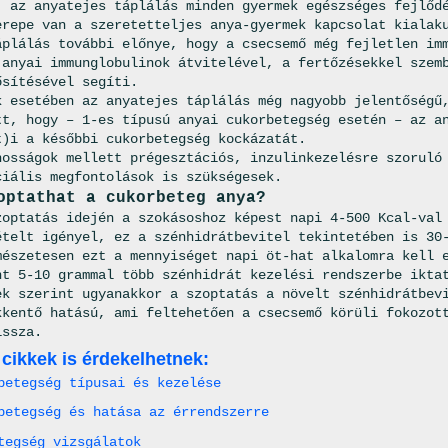
, az anyatejes táplálás minden gyermek egészséges fejlőd
erepe van a szeretetteljes anya-gyermek kapcsolat kialaku
áplálás további előnye, hogy a cse­csemő még fejletlen im
 anyai immunglobulinok átvitelével, a fertőzésekkel szem
ősítésével segíti.
k esetében az anyatejes táplálás még nagyobb jelentőségű
tt, hogy – 1-es típusú anyai cukorbetegség esetén – az a
t)i a későbbi cukorbetegség kockázatát.
nosságok mellett prégesztációs, inzulinke­zelésre szoruló
iális meg­fontolások is szükségesek.
optathat a cukorbeteg anya?
zoptatás idején a szokásoshoz képest napi 4-500 Kcal-val
ételt igényel, ez a szénhidrátbevitel tekintetében is 30-
mészetesen ezt a mennyiséget napi öt-hat alkalomra kell 
nt 5-10 grammal több szénhidrát kezelési rendszerbe ikta
ek szerint ugyanakkor a szoptatás a növelt szénhidrátbev
kkentő hatású, ami feltehetően a csecsemő körüli fokozott
issza.
 cikkek is érdekelhetnek:
betegség típusai és kezelése
betegség és hatása az érrendszerre
tegség vizsgálatok