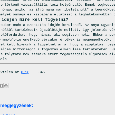
re történő visszaállítás lesz helyénvaló. Ennek legkedve
 hónap, amikor az ifjú mama már „beleta­nult” a teendőkbe
me­lyek önmaga és kisbabája ellátását a leghatékonyabban 
 idején mire kell figyelni?
rcukor esés a szoptatás idején kerülendő. Az anya ugyani
t nélkül tartózkodik újszülöttje mellett, így jelentős vé
 előfordulhat, hogy nincs, aki segítsen neki. Ebben a pe
0 mmol/l-ig emelkedő vércukor értékek is megengedhetők.
fel kell hívnunk a figyelmet arra, hogy a szoptatás, tej
eljes biz­tonságot a fogamzás elkerülése tekintetében. Há
is folytató nők számára ezért fogamzásgátló eljárások al
Bela
évtelen
at
8:28
345
 megjegyzések: