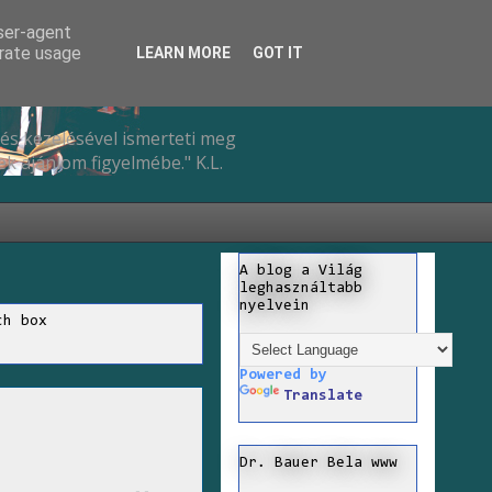
user-agent
erate usage
LEARN MORE
GOT IT
és kezelésével ismerteti meg
k ajánlom figyelmébe." K.L.
A blog a Világ
leghasználtabb
nyelvein
ch box
Powered by
Translate
Dr. Bauer Bela www