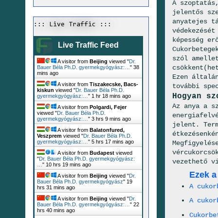
A szoptatás
jelentős sz
anyatejes t
::: Live Traffic :::
védekezését
képesség er
Live Traffic Feed
Cukorbetege
szól amelle
A visitor from
Beijing
viewed "
Dr.
csökkent(he
Bauer Béla Ph.D. gyermekgyógyász:…
"
38
mins ago
Ezen általá
A visitor from
Tiszakecske, Bacs-
további spec
kiskun
viewed "
Dr. Bauer Béla Ph.D.
Hogyan sz
gyermekgyógyász:…
"
1 hr 18 mins ago
Az anya a s
A visitor from
Polgardi, Fejer
viewed "
Dr. Bauer Béla Ph.D.
energiafelv
gyermekgyógyász:…
"
3 hrs 9 mins ago
jelent. Ter
A visitor from
Balatonfured,
étkezésenké
Veszprem
viewed "
Dr. Bauer Béla Ph.D.
gyermekgyógyász:…
"
5 hrs 17 mins ago
Megfigyelés
vércukorcsö
A visitor from
Budapest
viewed
"
Dr. Bauer Béla Ph.D. gyermekgyógyász:
vezethető v
…
"
10 hrs 19 mins ago
Ezek a
A visitor from
Beijing
viewed "
Dr.
Bauer Béla Ph.D. gyermekgyógyász
"
19
A cukor
hrs 31 mins ago
A visitor from
Beijing
viewed "
Dr.
A cukor
Bauer Béla Ph.D. gyermekgyógyász:…
"
22
hrs 40 mins ago
Cukorbe