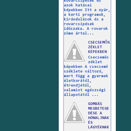
Rovarcsípések és
azok hatásai
képekben Itt a nyár,
a kerti programok,
kirándulások és a
rovarcsípések
időszaka. A rovarok
zöme ártal...
CSECSEMŐS
ZÉKLET
KÉPEKBEN
Csecsemős
zéklet
képekben A csecsemő
széklete változó,
mert függ a gyermek
életkorától,
étrendjétől,
valamint egészségi
állapotától ...
GOMBÁS
MEGBETEGE
DÉSE A
HÓNALJNAK
ÉS
LÁGYÉKNAK