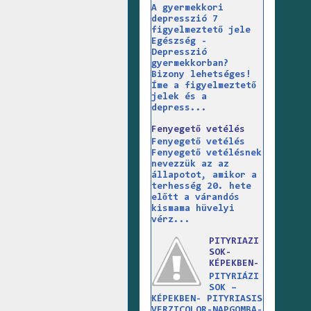
A gyermekkori
depresszió 7
figyelmeztető jele
Egészség -
Depresszió
gyermekkorban?
Bizony lehetséges!
Íme a figyelmeztető
jelek és a
depress...
Fenyegető vetélés
Fenyegető vetélés
Fenyegető vetélésnek
nevezzük az az
állapotot, amikor a
terhesség 20. hete
előtt a várandós
kismama hüvelyi
vérz...
PITYRIAZI
SOK-
KÉPEKBEN-
PITYRIÁZI
SOK –
KÉPEKBEN- PITYRIASIS
VERZICOLOR-NAPGOMBA-