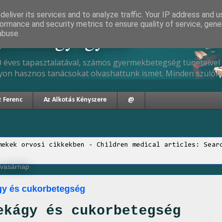
eliver its services and to analyze traffic. Your IP address and 
ormance and security metrics to ensure quality of service, gen
gyermekgyógyász
abuse.
 éves tapasztalatával, számos gyermekbetegség tüneteivel 
yon hasznos tanácsokat olvashattunk ismét. Minden szülőne
z Ferenc
Az Alkotás Kényszere
@
mekek orvosi cikkekben - Children medical articles: Sear
, vasárnap
y és cukorbetegség
ekágy és cukorbetegség