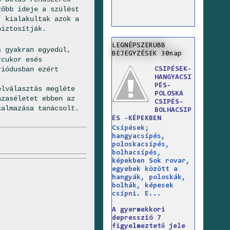
zőbb ideje a szülést
, kialakultak azok a
biztosítják.
LEGNÉPSZERUBB
s gyakran egyedül,
BEJEGYZÉSEK 30nap
rcukor esés
riódusban ezért
CSIPÉSEK-
HANGYACSI
PÉS-
elválasztás megléte
POLOSKA
zas­életet ebben az
CSIPÉS-
kalmazása tanácsolt.
BOLHACSIP
ÉS -KÉPEKBEN
Csípések;
hangyacsípés,
poloskacsípés,
bolhacsípés,
képekben Sok rovar,
egyebek között a
hangyák, poloskák,
bolhák, képesek
csípni. E...
A gyermekkori
depresszió 7
figyelmeztető jele