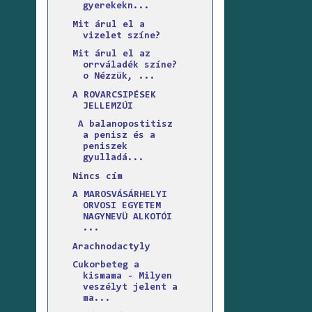
gyerekekn...
Mit árul el a
vizelet színe?
Mit árul el az
orrváladék színe?
o Nézzük, ...
A ROVARCSIPÉSEK
JELLEMZÚI
A balanopostitisz
a penisz és a
peniszek
gyulladá...
Nincs cím
A MAROSVÁSÁRHELYI
ORVOSI EGYETEM
NAGYNEVÜ ALKOTÓI
...
Arachnodactyly
Cukorbeteg a
kismama - Milyen
veszélyt jelent a
ma...