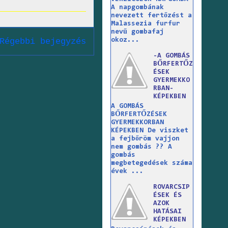
A napgombának
nevezett fertőzést a
Malassezia furfur
nevű gombafaj
okoz...
Régebbi bejegyzés
-A GOMBÁS
BŐRFERTŐZ
ÉSEK
GYERMEKKO
RBAN-
KÉPEKBEN
A GOMBÁS
BŐRFERTŐZÉSEK
GYERMEKKORBAN
KÉPEKBEN De viszket
a fejbőröm vajjon
nem gombás ?? A
gombás
megbetegedések száma
évek ...
ROVARCSIP
ÉSEK ÉS
AZOK
HATÁSAI
KÉPEKBEN