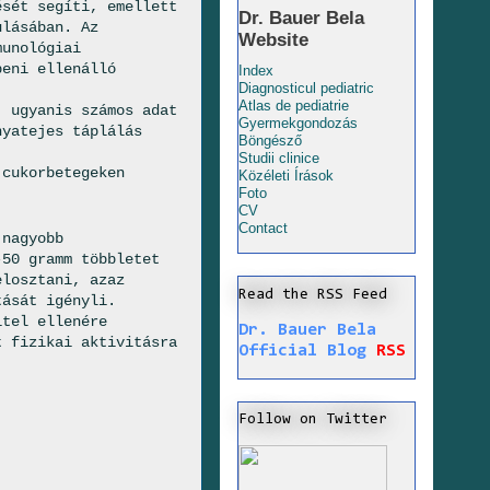
ését segíti, emellett
Dr. Bauer Bela
lásá­ban. Az
Website
munológiai
beni ellenálló
Index
Diagnosticul pediatric
Atlas de pediatrie
, ugyanis számos adat
Gyermekgondozás
nyatejes táplálás
Böngésző
Studii clinice
 cukorbetegeken
Közéleti Írások
Foto
CV
Contact
 nagyobb
50 gramm többle­tet
elosztani, azaz
Read the RSS Feed
tását igényli.
itel ellenére
Dr. Bauer Bela
 fizikai ak­tivitásra
Official Blog
RSS
Follow on Twitter