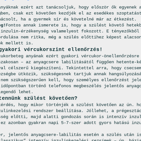
anyáknak ezért azt tanácsoljuk, hogy először ők egyenek 
gben, csak ezt követően kezdjék el az esedékes szop­tatás
nácsolt, ha a gyermek sír és követelné már az étkezést.
eg!
Fontos annak ismerete is, hogy a szülést követő hetek­
 inzulin-érzékenység vala­melyest fokozott. E tényezőkből
fordulása nem ritka, még a szülés előttihez képest alacso
ok mellett is.
gyakori vércukorszint ellenőrzés!
cukorbeteg anyának ezért gyakori vércukor-önellenőrzésre
sza­kosan – az anyagcsere labilitásától függően hetente-k
al célszerű kiegé­szíteni. Tekintettel arra, hogy csecsem
ézségbe ütközik, szükségesnek tartjuk annak hangsúlyozás
 nem szük­ségszerűen kell, hogy személyes ellenőrzést jel
 időpontban történő telefonos megbeszélés jelentős anyag
legendő lehet.
tennünk szülést követően?
kérdés, hogy mikor történjék a szülést követően az ún. h
ulinke­zelési rendszer beállítása. Jóllehet, a prégesztác
sség előtti, majd alatti gondo­zás során is intenzív inzu
 ez azonban gyakran napi 5-7-szer adott gyors hatású inzu
er, jelentős anyagcsere-labilitás esetén a szülés után i
klasszikus” intenzív inzulinkezelési
rezsimek –
ún. bázi