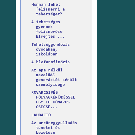
Honnan lehet
felismerni a
tehetséget?
A tehetséges
gyermek
felismerése
Elrejtés ...
Tehetséggondozás
óvodában,
iskolában
A blefarofimózis
Az apa nélkül
nevelődő
generációk sérült
személyisége
ROVARCSIPÉS
HÓLYAGKÉPŐDÉSSEL
EGY 1O HÓNAPOS
CSECSE...
LAUDÁCIÓ
Az arcüreggyulladás
tünetei és
kezelése