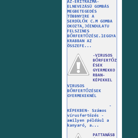
AZ-ERITRAZMA-
ELNEVEZÁSÜ GOMBÁS
MEGBETEGEDÉS
TÖBBNYIRE A
SERDÜLŐK C.M GOMBA
OKOZTA,JÓINDULATU
FELSZINES
BŐRFERTŐZÉSE.lEGGYA
KRABBAN AZ
ÖSSZEFE...
-VIRUSOS
BŐRFERTŐZ
ÉSEK
GYERMEKKO
RBAN-
KÉPEKKEL
VIRUSOS
BŐRFERTŐZÉSEK
GYERMEKEKNÉL
-
KÉPEKBEN- Számos
vírusfertőzés -
amilyen például a
kanyaró, a...
PATTANÁSB