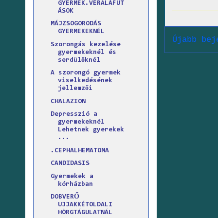
GYERMEK.VÉRALÁFUT
ÁSOK
MÁJZSOGORODÁS
GYERMEKEKNÉL
Újabb bej
Szorongás kezelése
gyermekeknél és
serdülőknél
A szorongó gyermek
viselkedésének
jellemzői
CHALAZION
Depresszió a
gyermekeknél
Lehetnek gyerekek
...
.CEPHALHEMATOMA
CANDIDASIS
Gyermekek a
kórházban
DOBVERŐ
UJJAKKÉTOLDALI
HÖRGTÁGULATNÁL