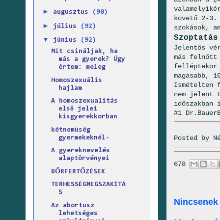
valamelyiké
►
augusztus
(90)
követő 2-3.
►
július
(92)
szokások, a
Szoptatás
▼
június
(92)
Jelentős vé
Mit csináljak, ha
más fel­nőt
más a gyerek? Úgy
felléptekor
értem: meleg
magasabb, 1
Homoszexuális
Ismételten 
hajlam
nem jelent t
A homoszexualitás
időszakban 
első jelei
#1 Dr.Bauer
kisgyerekkorban
kétnemüség
Posted by
N
gyermekeknél-
A gyereknevelés
alaptörvényei
678
BŐRFERTŐZÉSEK
TERHESSÉGMEGSZAKÍTÁ
S
Nincsenek
Az abortusz
lehetséges