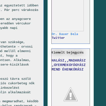
az egyeztetett időben
t. Pár perc várakozás
ben az anyagcsere
 eredően vércukor
nyabb napi
Dr. Bauer Bela
Twitter
 van szüksége,
éthetente – orvosi
ő mellől elmen­ni
Kiemelt bejegyzés
át, hogy a
entsen. Alkalmas,
HALÁSZ,,MADARÁSZ
csere-kisiklások
,GYERMEKGYÓGYÁSZ
MIND ÉHENKÓRÁSZ
osszú távra szóló
iós cu­korbeteg nők
linkezelést
­lin alkalmazását
s megmaradhat, később
s-bólus rendszerek –