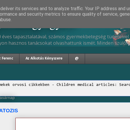
eliver its services and to analyze traffic. Your IP address and 
ormance and security metrics to ensure quality of service, gen
gyermekgyógyász
abuse.
 éves tapasztalatával, számos gyermekbetegség tüneteivel 
yon hasznos tanácsokat olvashattunk ismét. Minden szülőne
z Ferenc
Az Alkotás Kényszere
@
mekek orvosi cikkekben - Children medical articles: Sear
vasárnap
ATOZIS