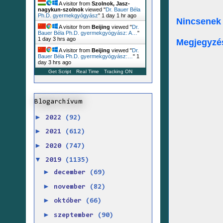
A visitor from
Szolnok, Jasz-
nagykun-szolnok
viewed "
Dr. Bauer Béla
Ph.D. gyermekgyógyász
"
1 day 1 hr ago
Nincsenek
A visitor from
Beijing
viewed "
Dr.
Bauer Béla Ph.D. gyermekgyógyász: A…
"
1 day 3 hrs ago
Megjegyzé
A visitor from
Beijing
viewed "
Dr.
Bauer Béla Ph.D. gyermekgyógyász:…
"
1
day 3 hrs ago
Get Script
Real Time
Tracking ON
Blogarchívum
►
2022
(92)
►
2021
(612)
►
2020
(747)
▼
2019
(1135)
►
december
(69)
►
november
(82)
►
október
(66)
►
szeptember
(90)