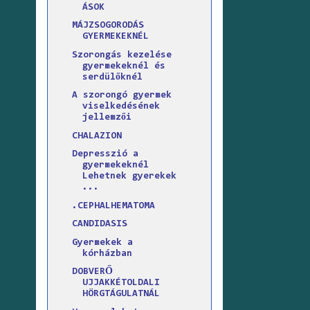
ÁSOK
MÁJZSOGORODÁS
GYERMEKEKNÉL
Szorongás kezelése
gyermekeknél és
serdülőknél
A szorongó gyermek
viselkedésének
jellemzői
CHALAZION
Depresszió a
gyermekeknél
Lehetnek gyerekek
...
.CEPHALHEMATOMA
CANDIDASIS
Gyermekek a
kórházban
DOBVERŐ
UJJAKKÉTOLDALI
HÖRGTÁGULATNÁL