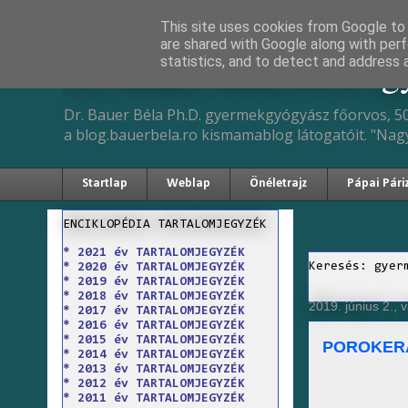
This site uses cookies from Google to d
are shared with Google along with perf
Dr. Bauer Béla Ph.D. 
statistics, and to detect and address 
Dr. Bauer Béla Ph.D. gyermekgyógyász főorvos, 50
a blog.bauerbela.ro kismamablog látogatóit. "Nag
Startlap
Weblap
Önéletrajz
Pápai Pári
ENCIKLOPÉDIA TARTALOMJEGYZÉK
* 2021 év TARTALOMJEGYZÉK
Keresés: gyer
* 2020 év TARTALOMJEGYZÉK
* 2019 év TARTALOMJEGYZÉK
* 2018 év TARTALOMJEGYZÉK
2019. június 2., 
* 2017 év TARTALOMJEGYZÉK
* 2016 év TARTALOMJEGYZÉK
* 2015 év TARTALOMJEGYZÉK
POROKER
* 2014 év TARTALOMJEGYZÉK
* 2013 év TARTALOMJEGYZÉK
* 2012 év TARTALOMJEGYZÉK
* 2011 év TARTALOMJEGYZÉK