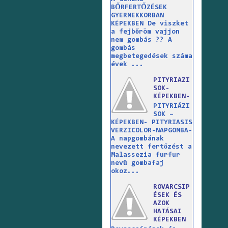
BŐRFERTŐZÉSEK
GYERMEKKORBAN
KÉPEKBEN De viszket
a fejbőröm vajjon
nem gombás ?? A
gombás
megbetegedések száma
évek ...
PITYRIAZI
SOK-
KÉPEKBEN-
PITYRIÁZI
SOK –
KÉPEKBEN- PITYRIASIS
VERZICOLOR-NAPGOMBA-
A napgombának
nevezett fertőzést a
Malassezia furfur
nevű gombafaj
okoz...
ROVARCSIP
ÉSEK ÉS
AZOK
HATÁSAI
KÉPEKBEN