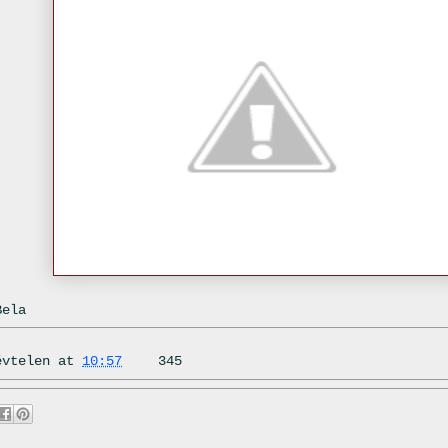
Bela
évtelen
at
10:57
345