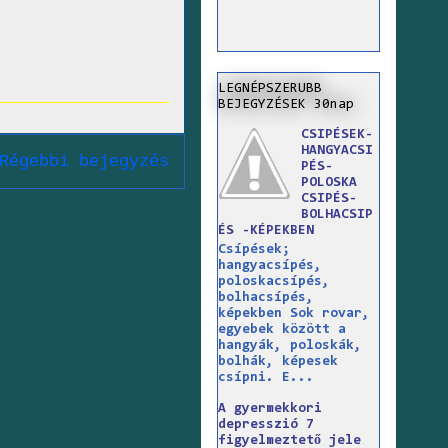
LEGNÉPSZERUBB
BEJEGYZÉSEK 30nap
CSIPÉSEK-
HANGYACSI
Régebbi bejegyzés
PÉS-
POLOSKA
CSIPÉS-
BOLHACSIP
ÉS -KÉPEKBEN
Csípések;
hangyacsípés,
poloskacsípés,
bolhacsípés,
képekben Sok rovar,
egyebek között a
hangyák, poloskák,
bolhák, képesek
csípni. E...
A gyermekkori
depresszió 7
figyelmeztető jele