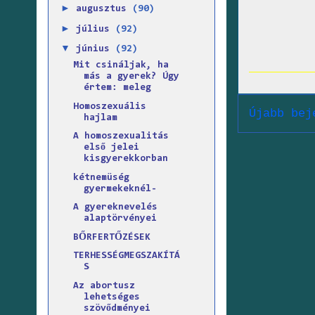
►
augusztus
(90)
►
július
(92)
▼
június
(92)
Mit csináljak, ha
más a gyerek? Úgy
értem: meleg
Homoszexuális
Újabb bej
hajlam
A homoszexualitás
első jelei
kisgyerekkorban
kétnemüség
gyermekeknél-
A gyereknevelés
alaptörvényei
BŐRFERTŐZÉSEK
TERHESSÉGMEGSZAKÍTÁ
S
Az abortusz
lehetséges
szövődményei