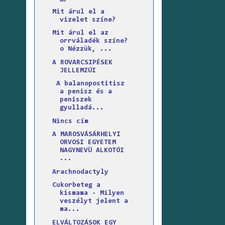
Mit árul el a
vizelet színe?
Mit árul el az
orrváladék színe?
o Nézzük, ...
A ROVARCSIPÉSEK
JELLEMZÚI
A balanopostitisz
a penisz és a
peniszek
gyulladá...
Nincs cím
A MAROSVÁSÁRHELYI
ORVOSI EGYETEM
NAGYNEVÜ ALKOTÓI
...
Arachnodactyly
Cukorbeteg a
kismama - Milyen
veszélyt jelent a
ma...
ELVÁLTOZÁSOK EGY