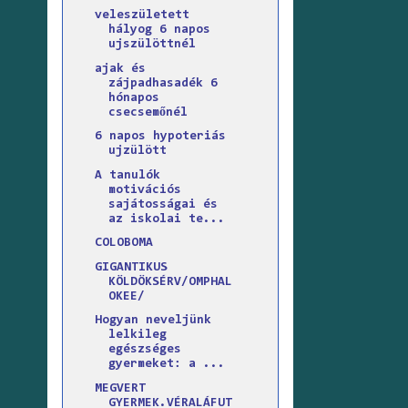
veleszületett
hályog 6 napos
ujszülöttnél
ajak és
zájpadhasadék 6
hónapos
csecsemőnél
6 napos hypoteriás
ujzülött
A tanulók
motivációs
sajátosságai és
az iskolai te...
COLOBOMA
GIGANTIKUS
KÖLDÖKSÉRV/OMPHAL
OKEE/
Hogyan neveljünk
lelkileg
egészséges
gyermeket: a ...
MEGVERT
GYERMEK.VÉRALÁFUT