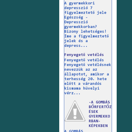
A gyermekkori
depresszió 7
figyelmeztető jele
Egészség -
Depresszió
gyermekkorban?
Bizony lehetséges!
Íme a figyelmeztető
jelek és a
depress...
Fenyegető vetélés
Fenyegető vetélés
Fenyegető vetélésnek
nevezzük az az
állapotot, amikor a
terhesség 20. hete
előtt a várandós
kismama hüvelyi
vérz...
-A GOMBÁS
BŐRFERTŐZ
ÉSEK
GYERMEKKO
RBAN-
KÉPEKBEN
A GOMBÁS