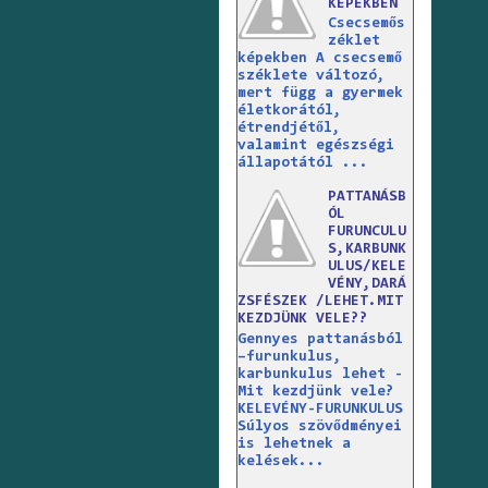
KÉPEKBEN
Csecsemős
zéklet
képekben A csecsemő
széklete változó,
mert függ a gyermek
életkorától,
étrendjétől,
valamint egészségi
állapotától ...
PATTANÁSB
ÓL
FURUNCULU
S,KARBUNK
ULUS/KELE
VÉNY,DARÁ
ZSFÉSZEK /LEHET.MIT
KEZDJÜNK VELE??
Gennyes pattanásból
–furunkulus,
karbunkulus lehet -
Mit kezdjünk vele?
KELEVÉNY-FURUNKULUS
Súlyos szövődményei
is lehetnek a
kelések...