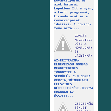
Rovarcsípések és
azok hatásai
képekben Itt a nyár,
a kerti programok,
kirándulások és a
rovarcsípések
időszaka. A rovarok
zöme ártal...
GOMBÁS
MEGBETEGE
DÉSE A
HÓNALJNAK
ÉS
LÁGYÉKNAK
AZ-ERITRAZMA-
ELNEVEZÁSÜ GOMBÁS
MEGBETEGEDÉS
TÖBBNYIRE A
SERDÜLŐK C.M GOMBA
OKOZTA,JÓINDULATU
FELSZINES
BŐRFERTŐZÉSE.lEGGYA
KRABBAN AZ
ÖSSZEFE...
CSECSEMŐS
ZÉKLET