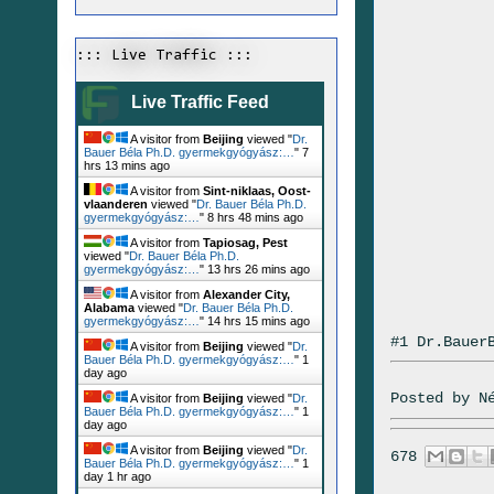
::: Live Traffic :::
Live Traffic Feed
A visitor from
Beijing
viewed "
Dr.
Bauer Béla Ph.D. gyermekgyógyász:…
"
7
hrs 13 mins ago
A visitor from
Sint-niklaas, Oost-
vlaanderen
viewed "
Dr. Bauer Béla Ph.D.
gyermekgyógyász:…
"
8 hrs 48 mins ago
A visitor from
Tapiosag, Pest
viewed "
Dr. Bauer Béla Ph.D.
gyermekgyógyász:…
"
13 hrs 26 mins ago
A visitor from
Alexander City,
Alabama
viewed "
Dr. Bauer Béla Ph.D.
gyermekgyógyász:…
"
14 hrs 15 mins ago
#1 Dr.Bauer
A visitor from
Beijing
viewed "
Dr.
Bauer Béla Ph.D. gyermekgyógyász:…
"
1
day ago
Posted by
N
A visitor from
Beijing
viewed "
Dr.
Bauer Béla Ph.D. gyermekgyógyász:…
"
1
day ago
A visitor from
Beijing
viewed "
Dr.
678
Bauer Béla Ph.D. gyermekgyógyász:…
"
1
day 1 hr ago