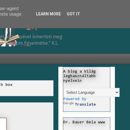
user-agent
erate usage
LEARN MORE
GOT IT
és kezelésével ismerteti meg
k ajánlom figyelmébe." K.L.
A blog a Világ
leghasználtabb
nyelvein
ch box
Powered by
Translate
Dr. Bauer Bela www