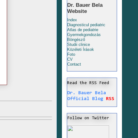
Dr. Bauer Bela
Website
Index
Diagnosticul pediatric
Atlas de pediatrie
Gyermekgondozás
Böngésző
Studii clinice
Közéleti Írások
Foto
CV
Contact
Read the RSS Feed
Dr. Bauer Bela
Official Blog
RSS
Follow on Twitter