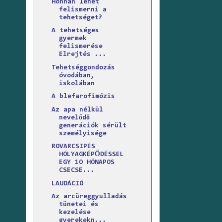
Honnan lehet
felismerni a
tehetséget?
A tehetséges
gyermek
felismerése
Elrejtés ...
Tehetséggondozás
óvodában,
iskolában
A blefarofimózis
Az apa nélkül
nevelődő
generációk sérült
személyisége
ROVARCSIPÉS
HÓLYAGKÉPŐDÉSSEL
EGY 1O HÓNAPOS
CSECSE...
LAUDÁCIÓ
Az arcüreggyulladás
tünetei és
kezelése
gyerekekn...