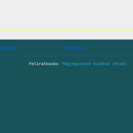
egyzés
Főoldal
Feliratkozás:
Megjegyzések küldése (Atom)