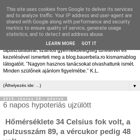
This site uses cookies from Google to deliver its services
Dr. Bauer Béla Ph.D.
and to analyze traffic. Your IP address and user-agent are
shared with Google along with performance and security
gyermekgyógyász
metrics to ensure quality of service, generate usage
statistics, and to detect and address abuse.
Dr. Bauer Béla Ph.D. gyermekgyógyász főorvos, 50 éves
LEARN MORE
GOT IT
tapasztalatával, számos gyermekbetegség tüneteivel és
kezelésével ismerteti meg a blog.bauerbela.ro kismamablog
látogatóit. "Nagyon hasznos tanácsokat olvashattunk ismét.
Minden szülőnek ajánlom figyelmébe." K.L.
▼
2019. június 28., péntek
6 napos hypoteriás ujzülött
Hőmérséklete 34 Celsius fok volt, a
pulzusszám 89, a vércukor pedig 48