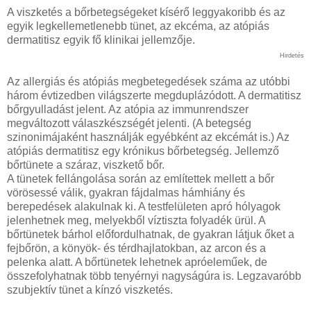
A viszketés a bőrbetegségeket kísérő leggyakoribb és az
egyik legkellemetlenebb tünet, az ekcéma, az atópiás
dermatitisz egyik fő klinikai jellemzője.
Hirdetés
Az allergiás és atópiás megbetegedések száma az utóbbi
három évtizedben világszerte megduplázódott. A dermatitisz
bőrgyulladást jelent. Az atópia az immunrendszer
megváltozott válaszkészségét jelenti. (A betegség
szinonimájaként használják egyébként az ekcémát is.) Az
atópiás dermatitisz egy krónikus bőrbetegség. Jellemző
bőrtünete a száraz, viszkető bőr.
A tünetek fellángolása során az említettek mellett a bőr
vörösessé válik, gyakran fájdalmas hámhiány és
berepedések alakulnak ki. A testfelületen apró hólyagok
jelenhetnek meg, melyekből víztiszta folyadék ürül. A
bőrtünetek bárhol előfordulhatnak, de gyakran látjuk őket a
fejbőrön, a könyök- és térdhajlatokban, az arcon és a
pelenka alatt. A bőrtünetek lehetnek apróeleműek, de
összefolyhatnak több tenyérnyi nagyságúra is. Legzavaróbb
szubjektív tünet a kínzó viszketés.