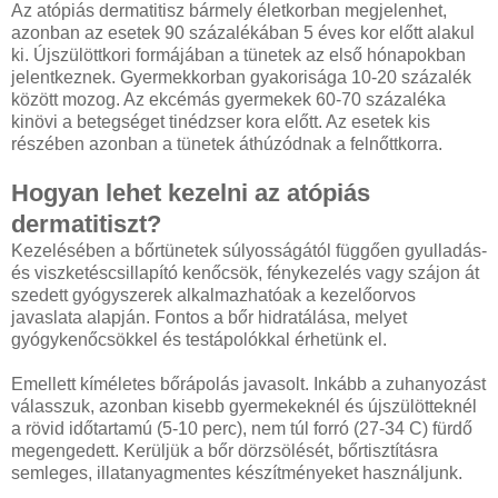
Az atópiás dermatitisz bármely életkorban megjelenhet,
azonban az esetek 90 százalékában 5 éves kor előtt alakul
ki. Újszülöttkori formájában a tünetek az első hónapokban
jelentkeznek. Gyermekkorban gyakorisága 10-20 százalék
között mozog. Az ekcémás gyermekek 60-70 százaléka
kinövi a betegséget tinédzser kora előtt. Az esetek kis
részében azonban a tünetek áthúzódnak a felnőttkorra.
Hogyan lehet kezelni az atópiás
dermatitiszt?
Kezelésében a bőrtünetek súlyosságától függően gyulladás-
és viszketéscsillapító kenőcsök, fénykezelés vagy szájon át
szedett gyógyszerek alkalmazhatóak a kezelőorvos
javaslata alapján. Fontos a bőr hidratálása, melyet
gyógykenőcsökkel és testápolókkal érhetünk el.
Emellett kíméletes bőrápolás javasolt. Inkább a zuhanyozást
válasszuk, azonban kisebb gyermekeknél és újszülötteknél
a rövid időtartamú (5-10 perc), nem túl forró (27-34 C) fürdő
megengedett. Kerüljük a bőr dörzsölését, bőrtisztításra
semleges, illatanyagmentes készítményeket használjunk.