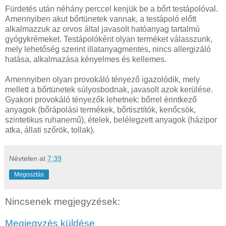
Fürdetés után néhány perccel kenjük be a bőrt testápolóval.
Amennyiben akut bőrtünetek vannak, a testápoló előtt
alkalmazzuk az orvos által javasolt hatóanyag tartalmú
gyógykrémeket. Testápolóként olyan terméket válasszunk,
mely lehetőség szerint illatanyagmentes, nincs allergizáló
hatása, alkalmazása kényelmes és kellemes.
Amennyiben olyan provokáló tényező igazolódik, mely
mellett a bőrtünetek súlyosbodnak, javasolt azok kerülése.
Gyakori provokáló tényezők lehetnek: bőrrel érintkező
anyagok (bőrápolási termékek, bőrtisztítók, kenőcsök,
szintetikus ruhanemű), ételek, belélegzett anyagok (házipor
atka, állati szőrök, tollak).
Névtelen
at
7:39
Megosztás
Nincsenek megjegyzések:
Megjegyzés küldése