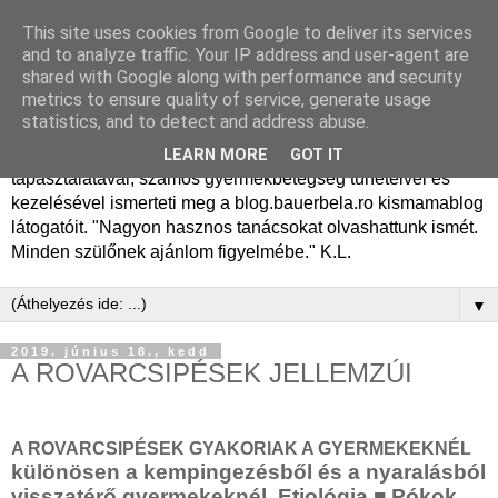
This site uses cookies from Google to deliver its services
Dr. Bauer Béla Ph.D.
and to analyze traffic. Your IP address and user-agent are
shared with Google along with performance and security
gyermekgyógyász
metrics to ensure quality of service, generate usage
statistics, and to detect and address abuse.
Dr. Bauer Béla Ph.D. gyermekgyógyász főorvos, 50 éves
LEARN MORE
GOT IT
tapasztalatával, számos gyermekbetegség tüneteivel és
kezelésével ismerteti meg a blog.bauerbela.ro kismamablog
látogatóit. "Nagyon hasznos tanácsokat olvashattunk ismét.
Minden szülőnek ajánlom figyelmébe." K.L.
▼
2019. június 18., kedd
A ROVARCSIPÉSEK JELLEMZÚI
A ROVARCSIPÉSEK GYAKORIAK A GYERMEKEKNÉL
különösen a kempingezésből és a nyaralásból
visszatérő gyermekeknél. Etiológia
■
Pókok,