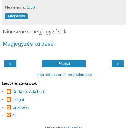
Névtelen
at
6:56
Megosztás
Nincsenek megjegyzések:
Megjegyzés küldése
‹
›
Főoldal
Internetes verzió megtekintése
Szerzok és szerkesztok
Dr.Bauer Adalbert
Erogat
Unknown
a
Üzemeltető:
Blogger
.