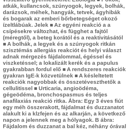
atkák, kullancsok, szúnyogok, legyek, bolhák,
darázsok, méhek, hangyák, tetvek,
ágyhibák
és bogarak az emberi bőrbetegséget okozó
ízeltlábúak. Jelek
■
Az egyéni reakció a a
csípésekre változhat, és függhet a fajtól
(méregtől), a beteg korától és a reaktivitásától
■
A bolhák, a legyek és a szúnyogok ritkán
szisztémás al
lergiás reakciót és helyi választ
adnak mérgezés fájdalommal, égéssel és
viszketéssel; a lokalizált kerék és a papulus
gyakrabban fordul elő
■
A rendszeres reakciók
gyakran IgE-k közvetülnek
■
A késleltetett
reakciók nagyobbak és összetéveszthetők a
cellul
itissel
■
Urticaria, angioödéma,
gégeödéma, bronchospasmus és teljes
anafilaxiás reakció ritka. Ábra: Egy 3 éves fiút
egy méh összerakott, fájdalmat és duzzanatot
alakult ki a klzfejen és az alkarján, a következő
napon a jelennek meg a hólyagok. B ábra:
Fájdalom és duzzanat a bal kéz, néhány órával