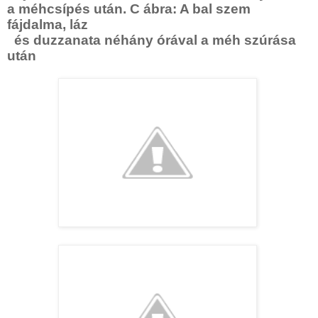
a méhcsípés után. C ábra: A bal szem
fájdalma, láz
és duzzanata néhány órával a méh szúrása
után