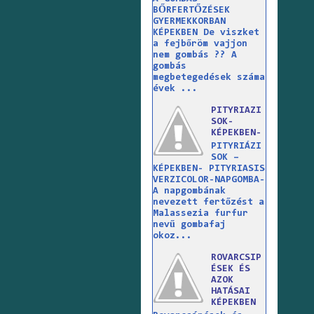
BŐRFERTŐZÉSEK
GYERMEKKORBAN
KÉPEKBEN De viszket
a fejbőröm vajjon
nem gombás ?? A
gombás
megbetegedések száma
évek ...
PITYRIAZI
SOK-
KÉPEKBEN-
PITYRIÁZI
SOK –
KÉPEKBEN- PITYRIASIS
VERZICOLOR-NAPGOMBA-
A napgombának
nevezett fertőzést a
Malassezia furfur
nevű gombafaj
okoz...
ROVARCSIP
ÉSEK ÉS
AZOK
HATÁSAI
KÉPEKBEN