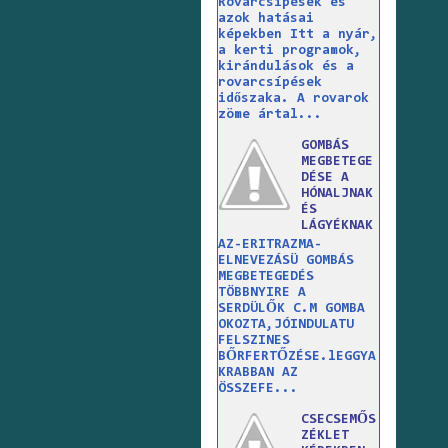
Rovarcsípések és
azok hatásai
képekben Itt a nyár,
a kerti programok,
kirándulások és a
rovarcsípések
időszaka. A rovarok
zöme ártal...
GOMBÁS
MEGBETEGE
DÉSE A
HÓNALJNAK
ÉS
LÁGYÉKNAK
AZ-ERITRAZMA-
ELNEVEZÁSÜ GOMBÁS
MEGBETEGEDÉS
TÖBBNYIRE A
SERDÜLŐK C.M GOMBA
OKOZTA,JÓINDULATU
FELSZINES
BŐRFERTŐZÉSE.lEGGYA
KRABBAN AZ
ÖSSZEFE...
CSECSEMŐS
ZÉKLET