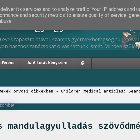
eliver its services and to analyze traffic. Your IP address and 
ormance and security metrics to ensure quality of service, gen
gyermekgyógyász
abuse.
 éves tapasztalatával, számos gyermekbetegség tüneteivel 
yon hasznos tanácsokat olvashattunk ismét. Minden szülőne
z Ferenc
Az Alkotás Kényszere
@
mekek orvosi cikkekben - Children medical articles: Sear
 szombat
s mandulagyulladás szövődm