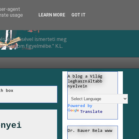
user-agent
erate usage
LEARN MORE
GOT IT
és kezelésével ismerteti meg
k ajánlom figyelmébe." K.L.
A blog a Világ
leghasználtabb
nyelvein
ch box
Powered by
Translate
ényei
Dr. Bauer Bela www