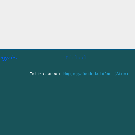
egyzés
Főoldal
Feliratkozás:
Megjegyzések küldése (Atom)