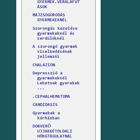
GYERMEK.VÉRALÁFUT
ÁSOK
MÁJZSOGORODÁS
GYERMEKEKNÉL
Szorongás kezelése
gyermekeknél és
serdülőknél
A szorongó gyermek
viselkedésének
jellemzői
CHALAZION
Depresszió a
gyermekeknél
Lehetnek gyerekek
...
.CEPHALHEMATOMA
CANDIDASIS
Gyermekek a
kórházban
DOBVERŐ
UJJAKKÉTOLDALI
HÖRGTÁGULATNÁL