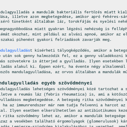
ndulagyulladás a mandulák bakteriális fertőzés miatt kia
dása, illetve azon megbetegedése, amikor apró fehéres-sá
ísérő tünetként általában láz, torokfájás és nyelési neh
megnagyobbodása miatt gyakran légzési nehézség is fellép
lémát okozhat, mint például az alvási apnoé, amikor az e
jszakai pihenést gyakori felriadások zavarják meg.
ndulagyulladás
t kísérheti tályogképződés, amikor a beteg
e után sok genny halmozódik fel, ez a genny váladékozni 
más szövetekre is átterjed a gyulladás. Ilyen esetekben 
lladás alakul ki. Éppen ezért, ha évente négy alkalomnál
üszős mandulagyulladása, az orvos általában a mandulák m
ndulagyulladás egyéb szövődményei
ndulagyulladás lehetséges szövődményei közé tartozhat a 
lletve a reumás láz (febris rheumatica) is, ami a kötősz
yulladásos megbetegedése. A betegség ritka szövődményei 
, ha az immunrendszer már nem tudja felvenni a harcot az
kal. Ilyen esetben elkerülhetetlen az antibiotikumos kez
n ritka szövődmény lehet az, amikor a mandulák betegsége
azaz a vesékben található érgomolyagok (glomerulusok) ká
ladás Lemierre-szindróma kialakulásához is vezethet, ame