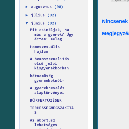
►
augusztus
(90)
►
július
(92)
Nincsenek
▼
június
(92)
Mit csináljak, ha
Megjegyzé
más a gyerek? Úgy
értem: meleg
Homoszexuális
hajlam
A homoszexualitás
első jelei
kisgyerekkorban
kétnemüség
gyermekeknél-
A gyereknevelés
alaptörvényei
BŐRFERTŐZÉSEK
TERHESSÉGMEGSZAKÍTÁ
S
Az abortusz
lehetséges