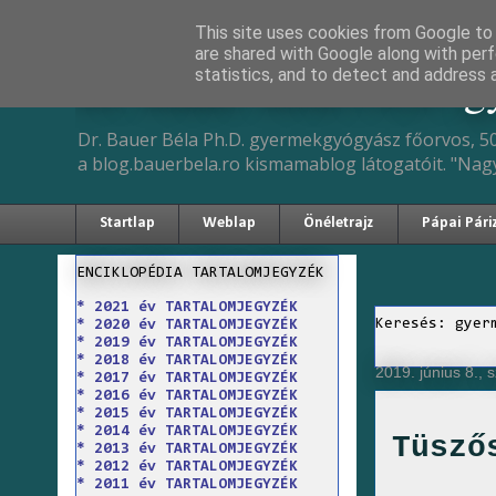
This site uses cookies from Google to d
are shared with Google along with perf
Dr. Bauer Béla Ph.D. 
statistics, and to detect and address 
Dr. Bauer Béla Ph.D. gyermekgyógyász főorvos, 50
a blog.bauerbela.ro kismamablog látogatóit. "Nag
Startlap
Weblap
Önéletrajz
Pápai Pári
ENCIKLOPÉDIA TARTALOMJEGYZÉK
* 2021 év TARTALOMJEGYZÉK
Keresés: gyer
* 2020 év TARTALOMJEGYZÉK
* 2019 év TARTALOMJEGYZÉK
* 2018 év TARTALOMJEGYZÉK
2019. június 8.,
* 2017 év TARTALOMJEGYZÉK
* 2016 év TARTALOMJEGYZÉK
* 2015 év TARTALOMJEGYZÉK
* 2014 év TARTALOMJEGYZÉK
Tüsző
* 2013 év TARTALOMJEGYZÉK
* 2012 év TARTALOMJEGYZÉK
* 2011 év TARTALOMJEGYZÉK