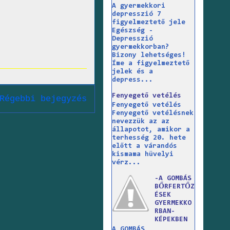
A gyermekkori
depresszió 7
figyelmeztető jele
Egészség -
Depresszió
gyermekkorban?
Bizony lehetséges!
Íme a figyelmeztető
jelek és a
depress...
Fenyegető vetélés
Régebbi bejegyzés
Fenyegető vetélés
Fenyegető vetélésnek
nevezzük az az
állapotot, amikor a
terhesség 20. hete
előtt a várandós
kismama hüvelyi
vérz...
-A GOMBÁS
BŐRFERTŐZ
ÉSEK
GYERMEKKO
RBAN-
KÉPEKBEN
A GOMBÁS