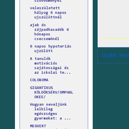
szövődményei
veleszületett
hályog 6 napos
ujszülöttnél
ajak és
zájpadhasadék 6
hónapos
csecsemőnél
6 napos hypoteriás
ujzülött
Újabb bej
A tanulók
motivációs
sajátosságai és
az iskolai te...
COLOBOMA
GIGANTIKUS
KÖLDÖKSÉRV/OMPHAL
OKEE/
Hogyan neveljünk
lelkileg
egészséges
gyermeket: a ...
MEGVERT