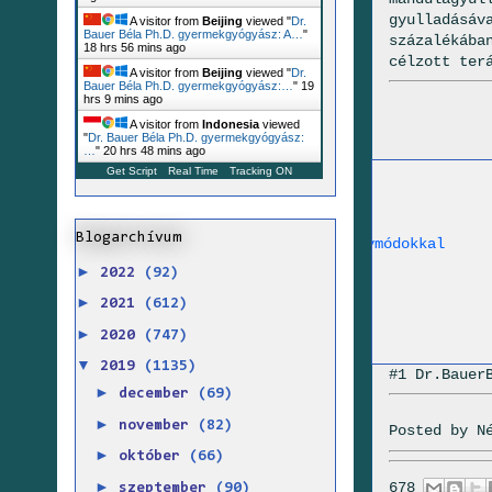
gyulladásáv
A visitor from
Beijing
viewed "
Dr.
Bauer Béla Ph.D. gyermekgyógyász: A…
"
százalékába
18 hrs 56 mins ago
célzott ter
A visitor from
Beijing
viewed "
Dr.
Bauer Béla Ph.D. gyermekgyógyász:…
"
19
hrs 9 mins ago
A visitor from
Indonesia
viewed
"
Dr. Bauer Béla Ph.D. gyermekgyógyász:
…
"
20 hrs 48 mins ago
Get Script
Real Time
Tracking ON
s
A mandulagyulladás szövődményei
Torokfájás kezelése
Torokgyulladás kezelése
Blogarchívum
Torokfájás kezelése természetes gyógymódokkal
Tüszős mandulagyulladás gyógyulása
►
2022
(92)
►
2021
(612)
►
2020
(747)
▼
2019
(1135)
#1 Dr.Bauer
►
december
(69)
►
november
(82)
Posted by
N
►
október
(66)
►
678
szeptember
(90)