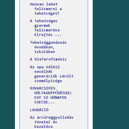
Honnan lehet
felismerni a
tehetséget?
A tehetséges
gyermek
felismerése
Elrejtés ...
Tehetséggondozás
óvodában,
iskolában
A blefarofimózis
Az apa nélkül
nevelődő
generációk sérült
személyisége
ROVARCSIPÉS
HÓLYAGKÉPŐDÉSSEL
EGY 1O HÓNAPOS
CSECSE...
LAUDÁCIÓ
Az arcüreggyulladás
tünetei és
kezelése