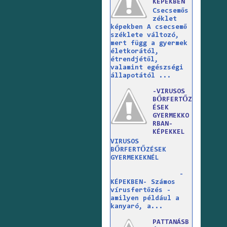
KÉPEKBEN
Csecsemős
zéklet
képekben A csecsemő
széklete változó,
mert függ a gyermek
életkorától,
étrendjétől,
valamint egészségi
állapotától ...
-VIRUSOS
BŐRFERTŐZ
ÉSEK
GYERMEKKO
RBAN-
KÉPEKKEL
VIRUSOS
BŐRFERTŐZÉSEK
GYERMEKEKNÉL
-
KÉPEKBEN- Számos
vírusfertőzés -
amilyen például a
kanyaró, a...
PATTANÁSB