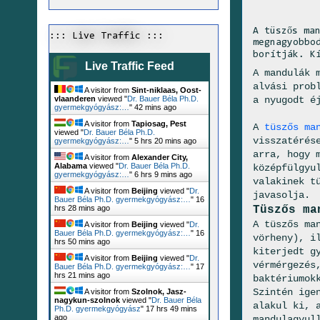
A tüszős ma
::: Live Traffic :::
megnagyobbo
borítják. K
Live Traffic Feed
A mandulák 
alvási prob
A visitor from
Sint-niklaas, Oost-
a nyugodt é
vlaanderen
viewed "
Dr. Bauer Béla Ph.D.
gyermekgyógyász:…
"
42 mins ago
A visitor from
Tapiosag, Pest
A
tüszős ma
viewed "
Dr. Bauer Béla Ph.D.
visszatérés
gyermekgyógyász:…
"
5 hrs 20 mins ago
arra, hogy 
A visitor from
Alexander City,
Alabama
viewed "
Dr. Bauer Béla Ph.D.
középfülgyu
gyermekgyógyász:…
"
6 hrs 9 mins ago
valakinek t
A visitor from
Beijing
viewed "
Dr.
javasolja.
Bauer Béla Ph.D. gyermekgyógyász:…
"
16
Tüszős ma
hrs 28 mins ago
A tüszős ma
A visitor from
Beijing
viewed "
Dr.
Bauer Béla Ph.D. gyermekgyógyász:…
"
16
vörheny), i
hrs 50 mins ago
kiterjedt g
A visitor from
Beijing
viewed "
Dr.
vérmérgezés
Bauer Béla Ph.D. gyermekgyógyász:…
"
17
hrs 21 mins ago
baktériumok
Szintén ige
A visitor from
Szolnok, Jasz-
nagykun-szolnok
viewed "
Dr. Bauer Béla
alakul ki, 
Ph.D. gyermekgyógyász
"
17 hrs 49 mins
ago
mandulagyul