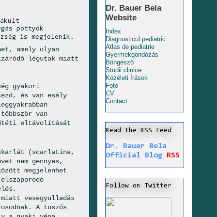
Dr. Bauer Bela
Website
lakult
rgás pöttyök
Index
ézség is megjelenik.
Diagnosticul pediatric
Atlas de pediatrie
het, amely olyan
Gyermekgondozás
lzáródó légutak miatt
Böngésző
Studii clinice
Közéleti Írások
Foto
ség gyakori
CV
kezd, és van esély
Contact
leggyakrabban
 többször van
űtéti eltávolítását
Read the RSS Feed
Dr. Bauer Bela
skarlát (scarlatina,
Official Blog
RSS
övet nem gennyes,
között megjelenhet
 elszaporodó
Follow on Twitter
elés.
 miatt vesegyulladás
rosodnak. A tüszős
ly a nyaki véna