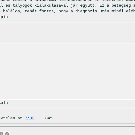
al és tályogok kialakulásával jár együtt. Ez a betegség 
n halálos, tehát fontos, hogy a diagnózis után minél elő
ápia.
Bela
évtelen
at
7:02
345