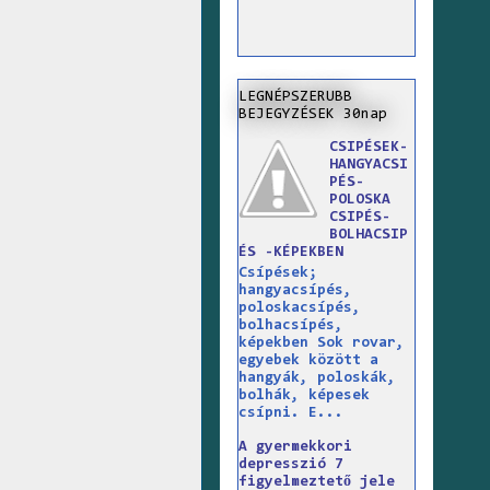
LEGNÉPSZERUBB
BEJEGYZÉSEK 30nap
CSIPÉSEK-
HANGYACSI
PÉS-
POLOSKA
CSIPÉS-
BOLHACSIP
ÉS -KÉPEKBEN
Csípések;
hangyacsípés,
poloskacsípés,
bolhacsípés,
képekben Sok rovar,
egyebek között a
hangyák, poloskák,
bolhák, képesek
csípni. E...
A gyermekkori
depresszió 7
figyelmeztető jele