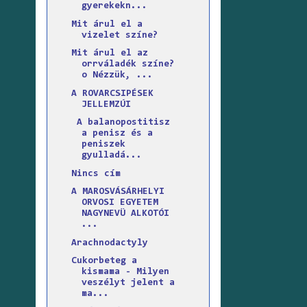
gyerekekn...
Mit árul el a
vizelet színe?
Mit árul el az
orrváladék színe?
o Nézzük, ...
A ROVARCSIPÉSEK
JELLEMZÚI
A balanopostitisz
a penisz és a
peniszek
gyulladá...
Nincs cím
A MAROSVÁSÁRHELYI
ORVOSI EGYETEM
NAGYNEVÜ ALKOTÓI
...
Arachnodactyly
Cukorbeteg a
kismama - Milyen
veszélyt jelent a
ma...