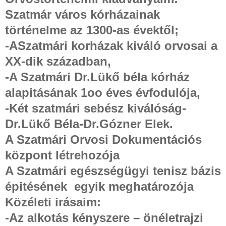
Szatmár város kórházainak
történelme az 1300-as évektől;
-ASzatmári korházak kiváló orvosai a
XX-dik században,
-A Szatmári Dr.Lükő béla kórház
alapitásának 1oo éves évfodulója,
-Két szatmári sebész kiválóság-
Dr.Lükő Béla-Dr.Gózner Elek.
A Szatmári Orvosi Dokumentációs
központ létrehozója
A Szatmári egészségügyi tenisz bázis
épitésének
egyik meghatározója
Közéleti irásaim:
-
Az alkotás kényszere – önéletrajzi