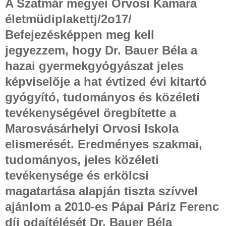
A Szatmár megyei Orvosi Kamara
életmüdiplakettj/2o17/
Befejezésképpen meg kell
jegyezzem, hogy Dr. Bauer Béla a
hazai gyermekgyógyászat jeles
képviselője a hat évtized évi kitartó
gyógyító, tudományos és közéleti
tevékenységével öregbítette a
Marosvásárhelyi Orvosi Iskola
elismerését. Eredményes szakmai,
tudományos, jeles közéleti
tevékenysége és erkölcsi
magatartása alapján tiszta szívvel
ajánlom a 2010-es Pápai Páriz Ferenc
díj odaítélését Dr. Bauer Béla