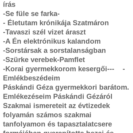
írás
-Se füle se farka-
- Életutam krónikája Szatmáron
-Tavaszi szél vizet áraszt
-A Én elektrónikus kalandom
-Sorstársak a sorstalanságban
-Szürke verebek-Pamflet
-Korai gyermekkorom kesergői---
-
Emlékbeszédeim
Páskándi Géza gyermekkori barátom.
Emlékezéseim Páskándi Gézáról
Szakmai ismereteit az évtizedek
folyamán számos szakmai
tanfolyamon és tapasztalatcsere