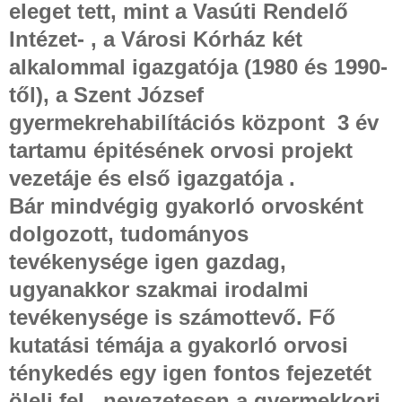
eleget tett, mint a Vasúti Rendelő
Intézet- , a Városi Kórház két
alkalommal igazgatója (1980 és 1990-
től), a Szent József
gyermekrehabilítációs központ
3 év
tartamu épitésének orvosi projekt
vezetáje és első igazgatója .
Bár mindvégig gyakorló orvosként
dolgozott, tudományos
tevékenysége igen gazdag,
ugyanakkor szakmai irodalmi
tevékenysége is számottevő. Fő
kutatási témája a gyakorló orvosi
ténykedés egy igen fontos fejezetét
öleli fel , nevezetesen a gyermekkori