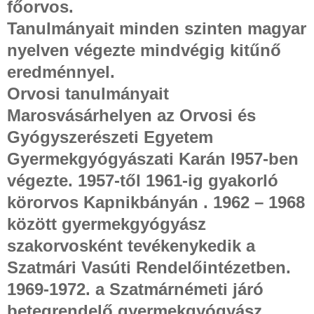
főorvos.
Tanulmányait minden szinten magyar
nyelven végezte mindvégig kitűnő
eredménnyel.
Orvosi tanulmányait
Marosvásárhelyen az Orvosi és
Gyógyszerészeti Egyetem
Gyermekgyógyászati Karán l957-ben
végezte. 1957-től 1961-ig gyakorló
körorvos Kapnikbányán . 1962 – 1968
között gyermekgyógyász
szakorvosként tevékenykedik a
Szatmári Vasúti Rendelőintézetben.
1969-1972. a Szatmárnémeti járó
betegrendelő gyermekgyógyász