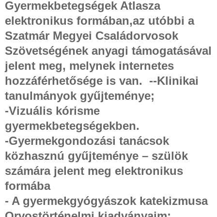
Gyermekbetegségek Atlasza
elektronikus formában,az utóbbi a
Szatmár Megyei Családorvosok
Szövetségének anyagi támogatásával
jelent meg, melynek internetes
hozzáférhetősége is van.
--Klinikai
tanulmányok gyűjteménye;
-Vizuális kórisme
gyermekbetegségekben.
-Gyermekgondozási tanácsok
közhasznú gyűjteménye – szülök
számára jelent meg elektronikus
formába
- A gyermekgyógyászok katekizmusa
Orvostörténelmi kiadványaim: