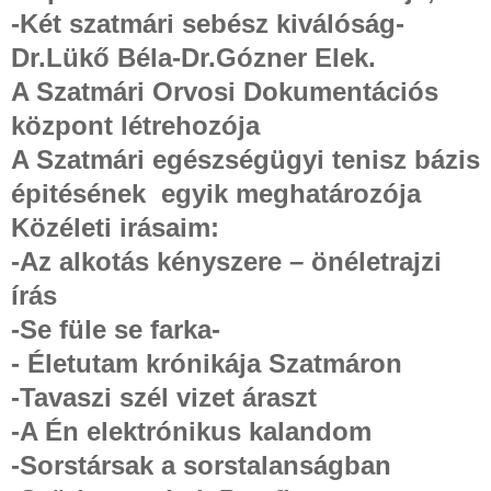
-Két szatmári sebész kiválóság-
Dr.Lükő Béla-Dr.Gózner Elek.
A Szatmári Orvosi Dokumentációs
központ létrehozója
A Szatmári egészségügyi tenisz bázis
épitésének
egyik meghatározója
Közéleti irásaim:
-
Az alkotás kényszere – önéletrajzi
írás
-Se füle se farka-
- Életutam krónikája Szatmáron
-Tavaszi szél vizet áraszt
-A Én elektrónikus kalandom
-Sorstársak a sorstalanságban