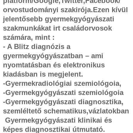
platform/Google,Twitter,Facebook/
orvostudományi szakirója.Ezen kívül
jelentősebb gyermekgyógyászati
szakmunkákat irt családorvosok
számára, mint :
- A Blitz diagnózis a
gyermekgyógyászatban – ami
nyomtatásban és elektronikus
kiadásban is megjelent.
-Gyermekradiológiai szemiológoia,
-Gyermekgyógyászati szemiológoia
-Gyermekgyógyászati diagnosztika,
szemléltető schematikus,vázlatokban
Gyermekgyógyászati klinikai és
képes diagnosztikai útmutató.