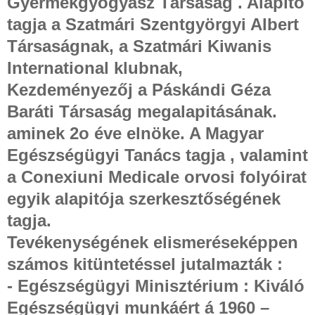
Gyermekgyógyász Társaság . Alapító
tagja a Szatmári Szentgyörgyi Albert
Társaságnak, a Szatmári Kiwanis
International klubnak,
Kezdeményezőj a Páskándi Géza
Baráti Társaság megalapitásának.
aminek 2o éve elnöke. A Magyar
Egészségügyi Tanács tagja , valamint
a Conexiuni Medicale orvosi folyóirat
egyik alapitója szerkesztőségének
tagja.
Tevékenységének elismeréseképpen
számos kitüntetéssel jutalmazták :
- Egészségügyi Minisztérium : Kiváló
Egészségügyi munkáért á 1960 –