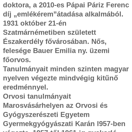
doktora, a 2010-es Pápai Páriz Ferenc
díj „emlékérem”átadása alkalmából.
1931 október 21-én
Szatmárnémetiben született
Északerdély fővárosában. Nős,
felesége Bauer Emilia ny. üzemi
főorvos.
Tanulmányait minden szinten magyar
nyelven végezte mindvégig kitűnő
eredménnyel.
Orvosi tanulmányait
Marosvásárhelyen az Orvosi és
Gyógyszerészeti Egyetem
Gyermekgyógyászati Karán l957-ben