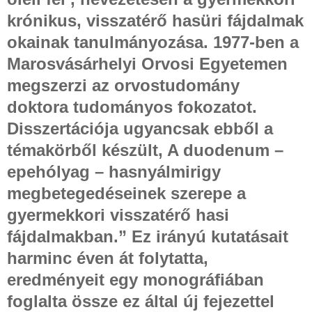
krónikus, visszatérő hasüri fájdalmak
okainak tanulmányozása. 1977-ben a
Marosvásárhelyi Orvosi Egyetemen
megszerzi az orvostudomány
doktora tudományos fokozatot.
Disszertációja ugyancsak ebből a
témakörből készült, A duodenum –
epehólyag – hasnyálmirigy
megbetegedéseinek szerepe a
gyermekkori visszatérő hasi
fájdalmakban.” Ez irányú kutatásait
harminc éven át folytatta,
eredményeit egy monográfiában
foglalta össze ez által új fejezettel