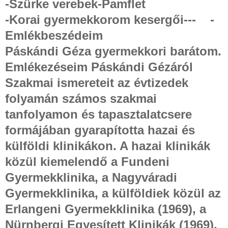
-Szürke verebek-Pamflet
-Korai gyermekkorom kesergői---
-
Emlékbeszédeim
Páskándi Géza gyermekkori barátom.
Emlékezéseim Páskándi Gézáról
Szakmai ismereteit az évtizedek
folyamán számos szakmai
tanfolyamon és tapasztalatcsere
formájában gyarapította hazai és
külföldi klinikákon. A hazai klinikák
közül kiemelendő a Fundeni
Gyermekklinika, a Nagyváradi
Gyermekklinika, a külföldiek közül az
Erlangeni Gyermekklinika (1969), a
Nürnbergi Egyesített Klinikák (1969),