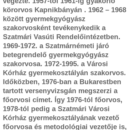
végezte. 1957-től 1961-ig gyakorló
körorvos Kapnikbányán . 1962 – 1968
között gyermekgyógyász
szakorvosként tevékenykedik a
Szatmári Vasúti Rendelőintézetben.
1969-1972. a Szatmárnémeti járó
betegrendelő gyermekgyógyász
szakorvosa. 1972-1995. a Városi
Kórház gyermekosztályán szakorvos.
Időközben, 1976-ban a Bukarestben
tartott versenyvizsgán megszerzi a
főorvosi címet. Így 1976-tól főorvos,
1978-tól pedig a Szatmári Városi
Kórház gyermekosztályának vezető
főorvosa és metodológiai vezetője is,