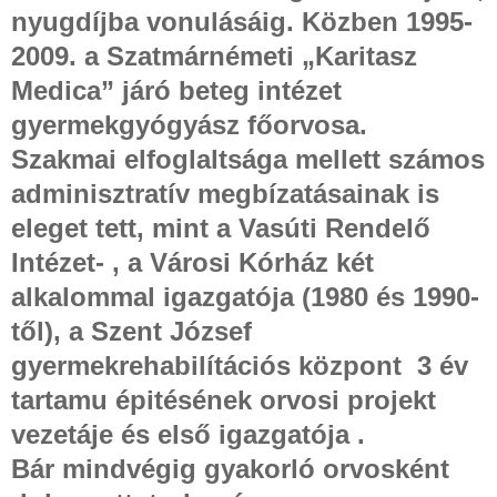
nyugdíjba vonulásáig. Közben 1995-
2009. a Szatmárnémeti „Karitasz
Medica” járó beteg intézet
gyermekgyógyász főorvosa.
Szakmai elfoglaltsága mellett számos
adminisztratív megbízatásainak is
eleget tett, mint a Vasúti Rendelő
Intézet- , a Városi Kórház két
alkalommal igazgatója (1980 és 1990-
től), a Szent József
gyermekrehabilítációs központ
3 év
tartamu épitésének orvosi projekt
vezetáje és első igazgatója .
Bár mindvégig gyakorló orvosként