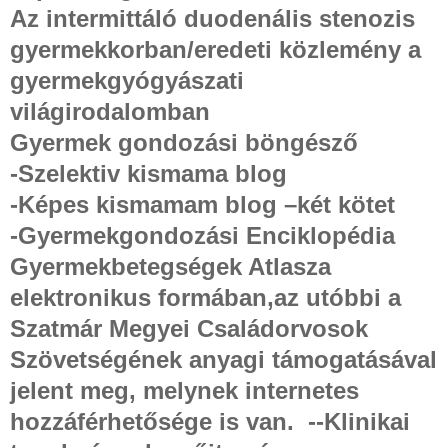
Az intermittáló duodenális stenozis
gyermekkorban/eredeti közlemény a
gyermekgyógyászati
világirodalomban
Gyermek gondozási böngésző
-Szelektiv kismama blog
-Képes kismamam blog –két kötet
-Gyermekgondozási Enciklopédia
Gyermekbetegségek Atlasza
elektronikus formában,az utóbbi a
Szatmár Megyei Családorvosok
Szövetségének anyagi támogatásával
jelent meg, melynek internetes
hozzáférhetősége is van.
--Klinikai