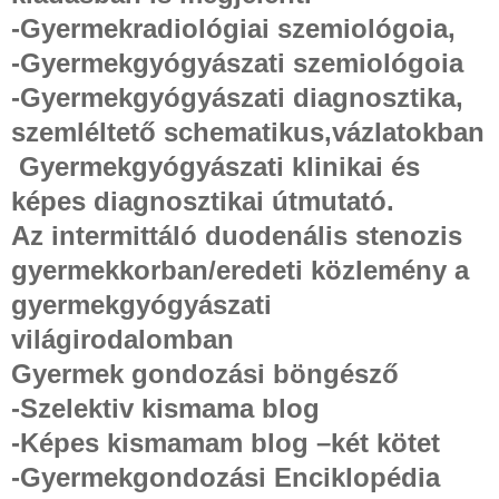
-Gyermekradiológiai szemiológoia,
-Gyermekgyógyászati szemiológoia
-Gyermekgyógyászati diagnosztika,
szemléltető schematikus,vázlatokban
Gyermekgyógyászati klinikai és
képes diagnosztikai útmutató.
Az intermittáló duodenális stenozis
gyermekkorban/eredeti közlemény a
gyermekgyógyászati
világirodalomban
Gyermek gondozási böngésző
-Szelektiv kismama blog
-Képes kismamam blog –két kötet
-Gyermekgondozási Enciklopédia