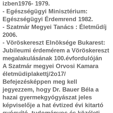
izben1976- 1979.
- Egészségügyi Minisztérium:
Egészségügyi Érdemrend 1982.
- Szatmár Megyei Tanács : Életműdíj
2006.
- Vöröskereszt Elnöksége Bukarest:
Jubileumi érdemérem a Vöröskereszt
megalakulásának 100.évfordulóján
A Szatmár megyei Orvosi Kamara
életmüdiplakettj/2o17/
Befejezésképpen meg kell
jegyezzem, hogy Dr. Bauer Béla a
hazai gyermekgyógyászat jeles
képviselője a hat évtized évi kitartó
gyógyító, tudományos és közéleti