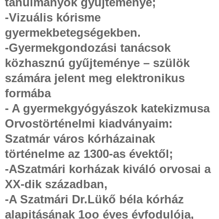
tanulmányok gyűjteménye;
-Vizuális kórisme
gyermekbetegségekben.
-Gyermekgondozási tanácsok
közhasznú gyűjteménye – szülök
számára jelent meg elektronikus
formába
- A gyermekgyógyászok katekizmusa
Orvostörténelmi kiadványaim:
Szatmár város kórházainak
történelme az 1300-as évektől;
-ASzatmári korházak kiváló orvosai a
XX-dik században,
-A Szatmári Dr.Lükő béla kórház
alapitásának 1oo éves évfodulója,