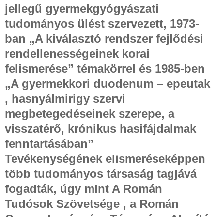
jellegű gyermekgyógyászati
tudományos ülést szervezett, 1973-
ban „A kiválasztó rendszer fejlődési
rendellenességeinek korai
felismerése” témakörrel és 1985-ben
„A gyermekkori duodenum – epeutak
, hasnyálmirigy szervi
megbetegedéseinek szerepe, a
visszatérő, krónikus hasifájdalmak
fenntartásában”
Tevékenységének elismeréseképpen
több tudományos társaság tagjává
fogadták, úgy mint A Román
Tudósok Szövetsége , a Román